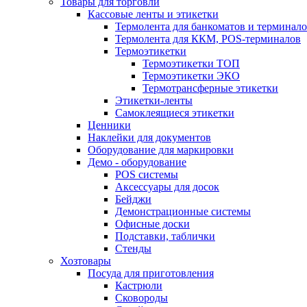
Товары для торговли
Кассовые ленты и этикетки
Термолента для банкоматов и терминал
Термолента для ККМ, POS-терминалов
Термоэтикетки
Термоэтикетки ТОП
Термоэтикетки ЭКО
Термотрансферные этикетки
Этикетки-ленты
Самоклеящиеся этикетки
Ценники
Наклейки для документов
Оборудование для маркировки
Демо - оборудование
POS системы
Аксессуары для досок
Бейджи
Демонстрационные системы
Офисные доски
Подставки, таблички
Стенды
Хозтовары
Посуда для приготовления
Кастрюли
Сковороды