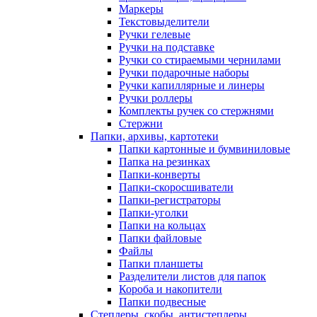
Маркеры
Текстовыделители
Ручки гелевые
Ручки на подставке
Ручки со стираемыми чернилами
Ручки подарочные наборы
Ручки капиллярные и линеры
Ручки роллеры
Комплекты ручек со стержнями
Стержни
Папки, архивы, картотеки
Папки картонные и бумвиниловые
Папка на резинках
Папки-конверты
Папки-скоросшиватели
Папки-регистраторы
Папки-уголки
Папки на кольцах
Папки файловые
Файлы
Папки планшеты
Разделители листов для папок
Короба и накопители
Папки подвесные
Степлеры, скобы, антистеплеры