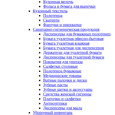
Кухонная мелочь
Фольга и бумага для выпечки
Кухонный текстиль
Полотенца
Скатерти
Фартуки и прихватки
Санитарно-гигиеническая продукция
Диспенсеры для бумажных полотенец
Бумага туалетная офисно-бытовая
Бумага туалетная влажная
Бумага туалетная для диспенсеров
Держатели для туалетной бумаги
Диспенсеры для туалетной бумаги
Покрытия для унитаза
Салфетки столовые
Полотенца бумажные
Медицинские товары
Ватные палочки и диски
Зубные пасты
Зубные щетки и аксессуары
Средства женской гигиены
Платочки и салфетки
Антисептики
Диспенсеры для мыла
Уборочный инвентарь