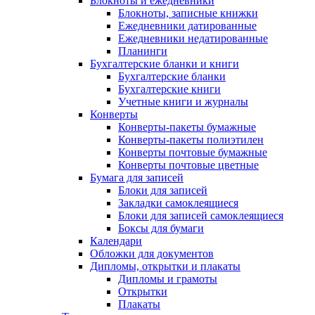
Блокноты и ежедневники
Блокноты, записные книжки
Ежедневники датированные
Ежедневники недатированные
Планинги
Бухгалтерские бланки и книги
Бухгалтерские бланки
Бухгалтерские книги
Учетные книги и журналы
Конверты
Конверты-пакеты бумажные
Конверты-пакеты полиэтилен
Конверты почтовые бумажные
Конверты почтовые цветные
Бумага для записей
Блоки для записей
Закладки самоклеящиеся
Блоки для записей самоклеящиеся
Боксы для бумаги
Календари
Обложки для документов
Дипломы, открытки и плакаты
Дипломы и грамоты
Открытки
Плакаты