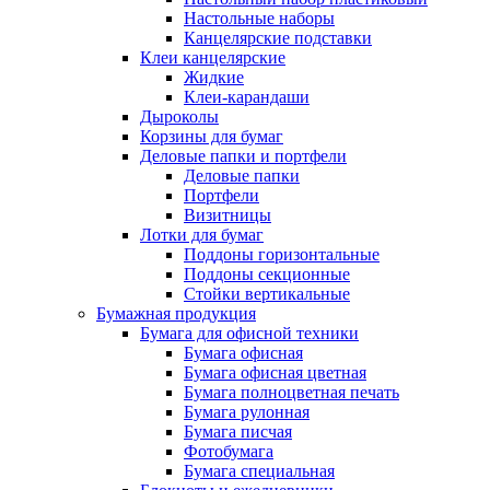
Настольные наборы
Канцелярские подставки
Клеи канцелярские
Жидкие
Клеи-карандаши
Дыроколы
Корзины для бумаг
Деловые папки и портфели
Деловые папки
Портфели
Визитницы
Лотки для бумаг
Поддоны горизонтальные
Поддоны секционные
Стойки вертикальные
Бумажная продукция
Бумага для офисной техники
Бумага офисная
Бумага офисная цветная
Бумага полноцветная печать
Бумага рулонная
Бумага писчая
Фотобумага
Бумага специальная