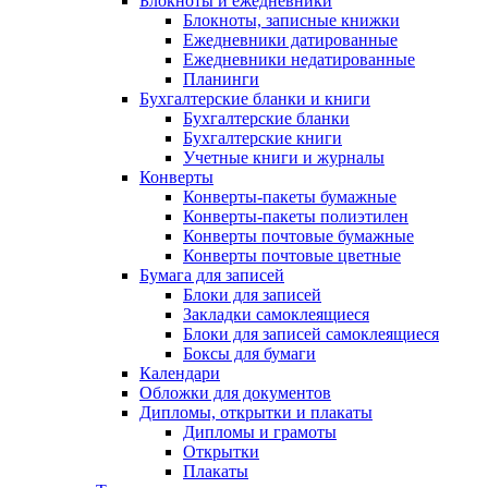
Блокноты и ежедневники
Блокноты, записные книжки
Ежедневники датированные
Ежедневники недатированные
Планинги
Бухгалтерские бланки и книги
Бухгалтерские бланки
Бухгалтерские книги
Учетные книги и журналы
Конверты
Конверты-пакеты бумажные
Конверты-пакеты полиэтилен
Конверты почтовые бумажные
Конверты почтовые цветные
Бумага для записей
Блоки для записей
Закладки самоклеящиеся
Блоки для записей самоклеящиеся
Боксы для бумаги
Календари
Обложки для документов
Дипломы, открытки и плакаты
Дипломы и грамоты
Открытки
Плакаты