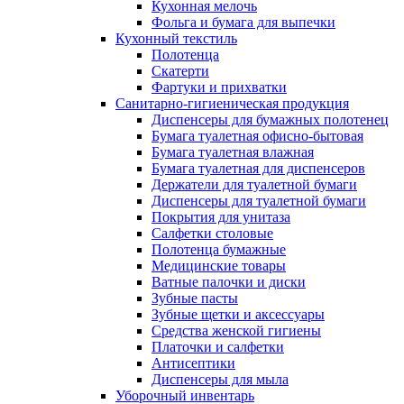
Кухонная мелочь
Фольга и бумага для выпечки
Кухонный текстиль
Полотенца
Скатерти
Фартуки и прихватки
Санитарно-гигиеническая продукция
Диспенсеры для бумажных полотенец
Бумага туалетная офисно-бытовая
Бумага туалетная влажная
Бумага туалетная для диспенсеров
Держатели для туалетной бумаги
Диспенсеры для туалетной бумаги
Покрытия для унитаза
Салфетки столовые
Полотенца бумажные
Медицинские товары
Ватные палочки и диски
Зубные пасты
Зубные щетки и аксессуары
Средства женской гигиены
Платочки и салфетки
Антисептики
Диспенсеры для мыла
Уборочный инвентарь