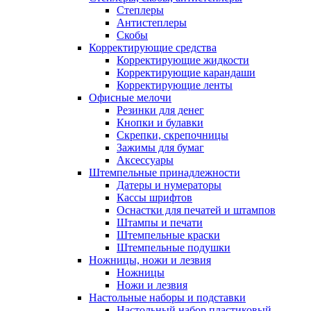
Степлеры
Антистеплеры
Скобы
Корректирующие средства
Корректирующие жидкости
Корректирующие карандаши
Корректирующие ленты
Офисные мелочи
Резинки для денег
Кнопки и булавки
Скрепки, скрепочницы
Зажимы для бумаг
Аксессуары
Штемпельные принадлежности
Датеры и нумераторы
Кассы шрифтов
Оснастки для печатей и штампов
Штампы и печати
Штемпельные краски
Штемпельные подушки
Ножницы, ножи и лезвия
Ножницы
Ножи и лезвия
Настольные наборы и подставки
Настольный набор пластиковый