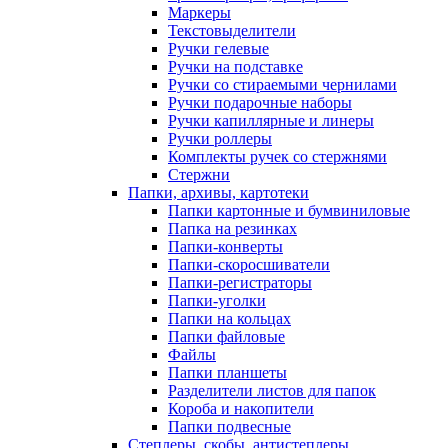
Маркеры
Текстовыделители
Ручки гелевые
Ручки на подставке
Ручки со стираемыми чернилами
Ручки подарочные наборы
Ручки капиллярные и линеры
Ручки роллеры
Комплекты ручек со стержнями
Стержни
Папки, архивы, картотеки
Папки картонные и бумвиниловые
Папка на резинках
Папки-конверты
Папки-скоросшиватели
Папки-регистраторы
Папки-уголки
Папки на кольцах
Папки файловые
Файлы
Папки планшеты
Разделители листов для папок
Короба и накопители
Папки подвесные
Степлеры, скобы, антистеплеры