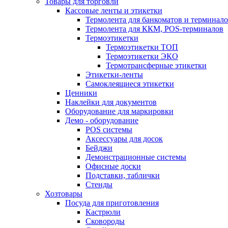
Товары для торговли
Кассовые ленты и этикетки
Термолента для банкоматов и терминал
Термолента для ККМ, POS-терминалов
Термоэтикетки
Термоэтикетки ТОП
Термоэтикетки ЭКО
Термотрансферные этикетки
Этикетки-ленты
Самоклеящиеся этикетки
Ценники
Наклейки для документов
Оборудование для маркировки
Демо - оборудование
POS системы
Аксессуары для досок
Бейджи
Демонстрационные системы
Офисные доски
Подставки, таблички
Стенды
Хозтовары
Посуда для приготовления
Кастрюли
Сковороды