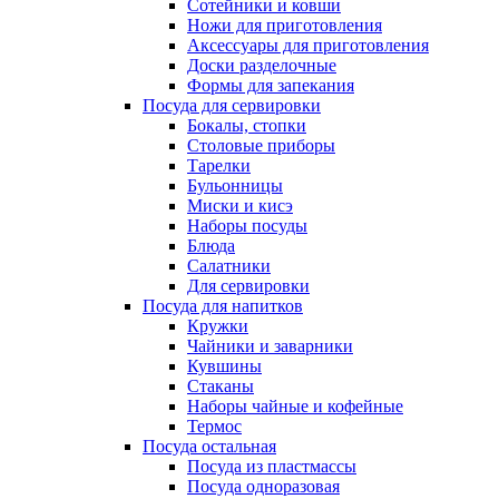
Сотейники и ковши
Ножи для приготовления
Аксессуары для приготовления
Доски разделочные
Формы для запекания
Посуда для сервировки
Бокалы, стопки
Столовые приборы
Тарелки
Бульонницы
Миски и кисэ
Наборы посуды
Блюда
Салатники
Для сервировки
Посуда для напитков
Кружки
Чайники и заварники
Кувшины
Стаканы
Наборы чайные и кофейные
Термос
Посуда остальная
Посуда из пластмассы
Посуда одноразовая