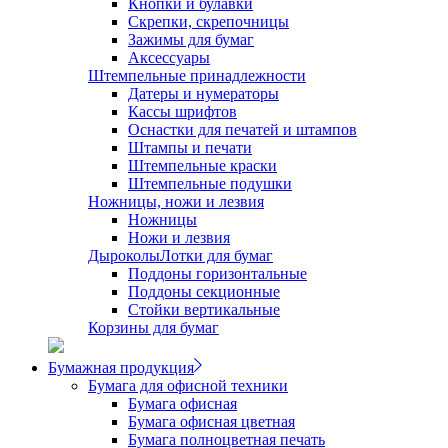
Кнопки и булавки
Скрепки, скрепочницы
Зажимы для бумаг
Аксессуары
Штемпельные принадлежности
Датеры и нумераторы
Кассы шрифтов
Оснастки для печатей и штампов
Штампы и печати
Штемпельные краски
Штемпельные подушки
Ножницы, ножи и лезвия
Ножницы
Ножи и лезвия
Дыроколы
Лотки для бумаг
Поддоны горизонтальные
Поддоны секционные
Стойки вертикальные
Корзины для бумаг
Бумажная продукция
Бумага для офисной техники
Бумага офисная
Бумага офисная цветная
Бумага полноцветная печать