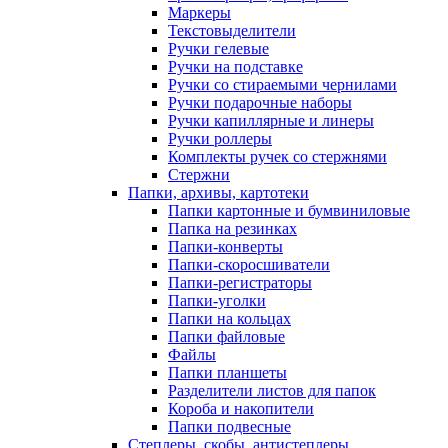
Маркеры
Текстовыделители
Ручки гелевые
Ручки на подставке
Ручки со стираемыми чернилами
Ручки подарочные наборы
Ручки капиллярные и линеры
Ручки роллеры
Комплекты ручек со стержнями
Стержни
Папки, архивы, картотеки
Папки картонные и бумвиниловые
Папка на резинках
Папки-конверты
Папки-скоросшиватели
Папки-регистраторы
Папки-уголки
Папки на кольцах
Папки файловые
Файлы
Папки планшеты
Разделители листов для папок
Короба и накопители
Папки подвесные
Степлеры, скобы, антистеплеры