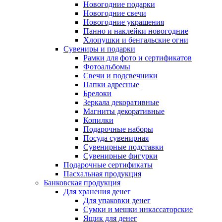
Новогодние подарки
Новогодние свечи
Новогодние украшения
Панно и наклейки новогодние
Хлопушки и бенгальские огни
Сувениры и подарки
Рамки для фото и сертификатов
Фотоальбомы
Свечи и подсвечники
Папки адресные
Брелоки
Зеркала декоративные
Магниты декоративные
Копилки
Подарочные наборы
Посуда сувенирная
Сувенирные подставки
Сувенирные фигурки
Подарочные сертификаты
Пасхальная продукция
Банковская продукция
Для хранения денег
Для упаковки денег
Сумки и мешки инкассаторские
Ящик для денег