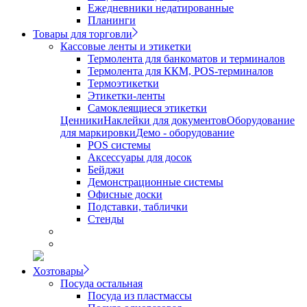
Ежедневники недатированные
Планинги
Товары для торговли
Кассовые ленты и этикетки
Термолента для банкоматов и терминалов
Термолента для ККМ, POS-терминалов
Термоэтикетки
Этикетки-ленты
Самоклеящиеся этикетки
Ценники
Наклейки для документов
Оборудование
для маркировки
Демо - оборудование
POS системы
Аксессуары для досок
Бейджи
Демонстрационные системы
Офисные доски
Подставки, таблички
Стенды
Хозтовары
Посуда остальная
Посуда из пластмассы