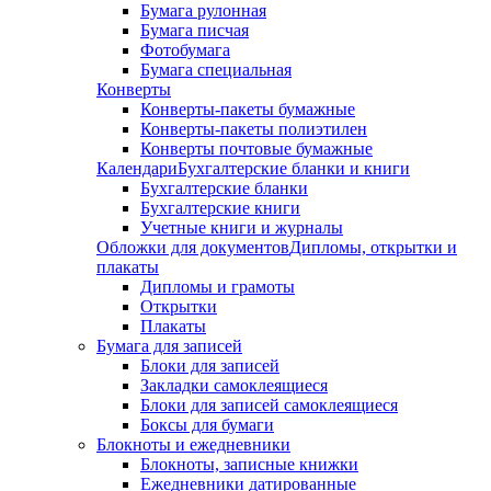
Бумага рулонная
Бумага писчая
Фотобумага
Бумага специальная
Конверты
Конверты-пакеты бумажные
Конверты-пакеты полиэтилен
Конверты почтовые бумажные
Календари
Бухгалтерские бланки и книги
Бухгалтерские бланки
Бухгалтерские книги
Учетные книги и журналы
Обложки для документов
Дипломы, открытки и
плакаты
Дипломы и грамоты
Открытки
Плакаты
Бумага для записей
Блоки для записей
Закладки самоклеящиеся
Блоки для записей самоклеящиеся
Боксы для бумаги
Блокноты и ежедневники
Блокноты, записные книжки
Ежедневники датированные