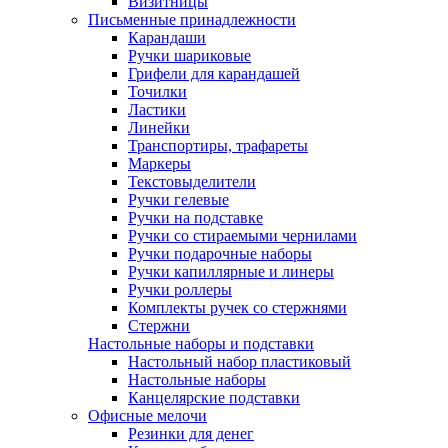
Визитницы
Письменные принадлежности
Карандаши
Ручки шариковые
Грифели для карандашей
Точилки
Ластики
Линейки
Транспортиры, трафареты
Маркеры
Текстовыделители
Ручки гелевые
Ручки на подставке
Ручки со стираемыми чернилами
Ручки подарочные наборы
Ручки капиллярные и линеры
Ручки роллеры
Комплекты ручек со стержнями
Стержни
Настольные наборы и подставки
Настольный набор пластиковый
Настольные наборы
Канцелярские подставки
Офисные мелочи
Резинки для денег