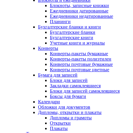
Блокноты и ежедневники
Блокноты, записные книжки
Ежедневники датированные
Ежедневники недатированные
Планинги
Бухгалтерские бланки и книги
Бухгалтерские бланки
Бухгалтерские книги
Учетные книги и журналы
Конверты
Конверты-пакеты бумажные
Конверты-пакеты полиэтилен
Конверты почтовые бумажные
Конверты почтовые цветные
Бумага для записей
Блоки для записей
Закладки самоклеящиеся
Блоки для записей самоклеящиеся
Боксы для бумаги
Календари
Обложки для документов
Дипломы, открытки и плакаты
Дипломы и грамоты
Открытки
Плакаты