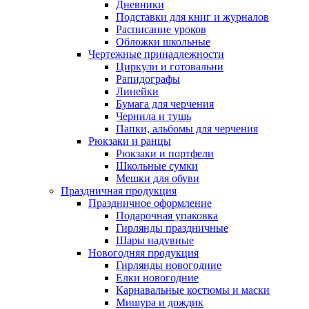
Дневники
Подставки для книг и журналов
Расписание уроков
Обложки школьные
Чертежные принадлежности
Циркули и готовальни
Рапидографы
Линейки
Бумага для черчения
Чернила и тушь
Папки, альбомы для черчения
Рюкзаки и ранцы
Рюкзаки и портфели
Школьные сумки
Мешки для обуви
Праздничная продукция
Праздничное оформление
Подарочная упаковка
Гирлянды праздничные
Шары надувные
Новогодняя продукция
Гирлянды новогодние
Елки новогодние
Карнавальные костюмы и маски
Мишура и дождик