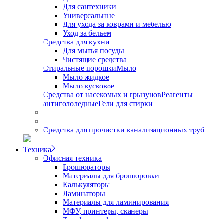
Для сантехники
Универсальные
Для ухода за коврами и мебелью
Уход за бельем
Средства для кухни
Для мытья посуды
Чистящие средства
Стиральные порошки
Мыло
Мыло жидкое
Мыло кусковое
Средства от насекомых и грызунов
Реагенты
антигололедные
Гели для стирки
Средства для прочистки канализационных труб
Техника
Офисная техника
Брошюраторы
Материалы для брошюровки
Калькуляторы
Ламинаторы
Материалы для ламинирования
МФУ, принтеры, сканеры