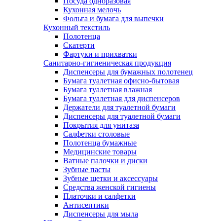
Посуда одноразовая
Кухонная мелочь
Фольга и бумага для выпечки
Кухонный текстиль
Полотенца
Скатерти
Фартуки и прихватки
Санитарно-гигиеническая продукция
Диспенсеры для бумажных полотенец
Бумага туалетная офисно-бытовая
Бумага туалетная влажная
Бумага туалетная для диспенсеров
Держатели для туалетной бумаги
Диспенсеры для туалетной бумаги
Покрытия для унитаза
Салфетки столовые
Полотенца бумажные
Медицинские товары
Ватные палочки и диски
Зубные пасты
Зубные щетки и аксессуары
Средства женской гигиены
Платочки и салфетки
Антисептики
Диспенсеры для мыла