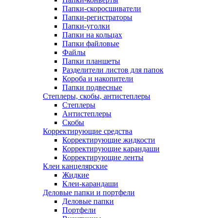
Папки-скоросшиватели
Папки-регистраторы
Папки-уголки
Папки на кольцах
Папки файловые
Файлы
Папки планшеты
Разделители листов для папок
Короба и накопители
Папки подвесные
Степлеры, скобы, антистеплеры
Степлеры
Антистеплеры
Скобы
Корректирующие средства
Корректирующие жидкости
Корректирующие карандаши
Корректирующие ленты
Клеи канцелярские
Жидкие
Клеи-карандаши
Деловые папки и портфели
Деловые папки
Портфели