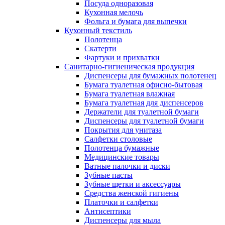
Посуда одноразовая
Кухонная мелочь
Фольга и бумага для выпечки
Кухонный текстиль
Полотенца
Скатерти
Фартуки и прихватки
Санитарно-гигиеническая продукция
Диспенсеры для бумажных полотенец
Бумага туалетная офисно-бытовая
Бумага туалетная влажная
Бумага туалетная для диспенсеров
Держатели для туалетной бумаги
Диспенсеры для туалетной бумаги
Покрытия для унитаза
Салфетки столовые
Полотенца бумажные
Медицинские товары
Ватные палочки и диски
Зубные пасты
Зубные щетки и аксессуары
Средства женской гигиены
Платочки и салфетки
Антисептики
Диспенсеры для мыла