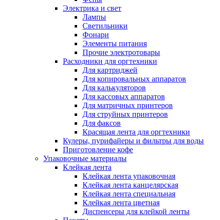
Электрика и свет
Лампы
Светильники
Фонари
Элементы питания
Прочие электротовары
Расходники для оргтехники
Для картриджей
Для копировальных аппаратов
Для калькуляторов
Для кассовых аппаратов
Для матричных принтеров
Для струйных принтеров
Для факсов
Красящая лента для оргтехники
Кулеры, пурифайеры и фильтры для воды
Приготовление кофе
Упаковочные материалы
Клейкая лента
Клейкая лента упаковочная
Клейкая лента канцелярская
Клейкая лента специальная
Клейкая лента цветная
Диспенсеры для клейкой ленты