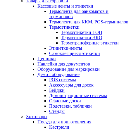
Товары для торговли
Кассовые ленты и этикетки
Термолента для банкоматов и
терминалов
Термолента для ККМ, POS-терминалов
Термоэтикетки
Термоэтикетки ТОП
Термоэтикетки ЭКО
Термотрансферные этикетки
Этикетки-ленты
Самоклеящиеся этикетки
Ценники
Наклейки для документов
Оборудование для маркировки
Демо - оборудование
POS системы
Аксессуары для досок
Бейджи
Демонстрационные системы
Офисные доски
Подставки, таблички
Стенды
Хозтовары
Посуда для приготовления
Кастрюли