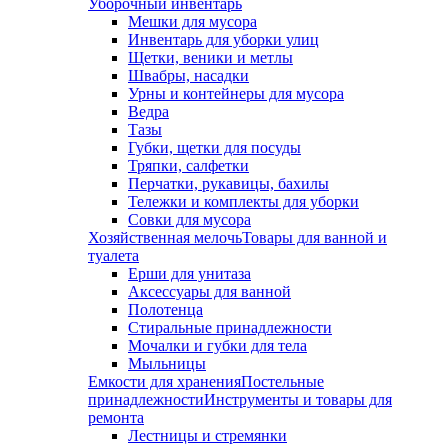
Уборочный инвентарь
Мешки для мусора
Инвентарь для уборки улиц
Щетки, веники и метлы
Швабры, насадки
Урны и контейнеры для мусора
Ведра
Тазы
Губки, щетки для посуды
Тряпки, салфетки
Перчатки, рукавицы, бахилы
Тележки и комплекты для уборки
Совки для мусора
Хозяйственная мелочь
Товары для ванной и
туалета
Ерши для унитаза
Аксессуары для ванной
Полотенца
Стиральные принадлежности
Мочалки и губки для тела
Мыльницы
Емкости для хранения
Постельные
принадлежности
Инструменты и товары для
ремонта
Лестницы и стремянки