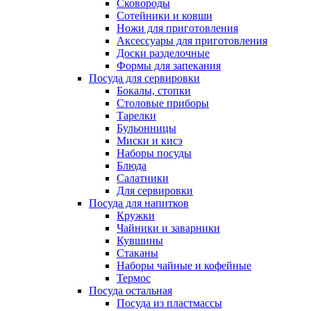
Сковороды
Сотейники и ковши
Ножи для приготовления
Аксессуары для приготовления
Доски разделочные
Формы для запекания
Посуда для сервировки
Бокалы, стопки
Столовые приборы
Тарелки
Бульонницы
Миски и кисэ
Наборы посуды
Блюда
Салатники
Для сервировки
Посуда для напитков
Кружки
Чайники и заварники
Кувшины
Стаканы
Наборы чайные и кофейные
Термос
Посуда остальная
Посуда из пластмассы