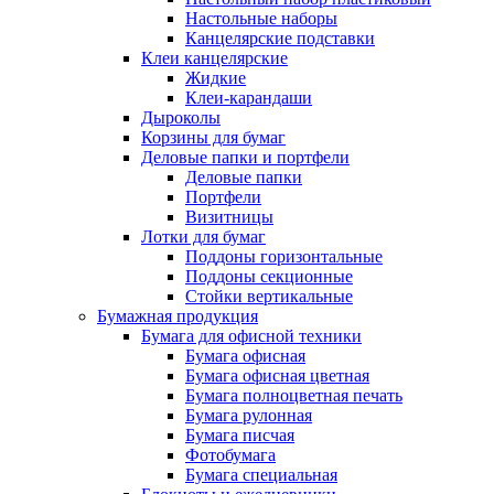
Настольные наборы
Канцелярские подставки
Клеи канцелярские
Жидкие
Клеи-карандаши
Дыроколы
Корзины для бумаг
Деловые папки и портфели
Деловые папки
Портфели
Визитницы
Лотки для бумаг
Поддоны горизонтальные
Поддоны секционные
Стойки вертикальные
Бумажная продукция
Бумага для офисной техники
Бумага офисная
Бумага офисная цветная
Бумага полноцветная печать
Бумага рулонная
Бумага писчая
Фотобумага
Бумага специальная