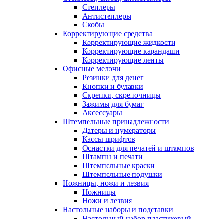
Степлеры
Антистеплеры
Скобы
Корректирующие средства
Корректирующие жидкости
Корректирующие карандаши
Корректирующие ленты
Офисные мелочи
Резинки для денег
Кнопки и булавки
Скрепки, скрепочницы
Зажимы для бумаг
Аксессуары
Штемпельные принадлежности
Датеры и нумераторы
Кассы шрифтов
Оснастки для печатей и штампов
Штампы и печати
Штемпельные краски
Штемпельные подушки
Ножницы, ножи и лезвия
Ножницы
Ножи и лезвия
Настольные наборы и подставки
Настольный набор пластиковый