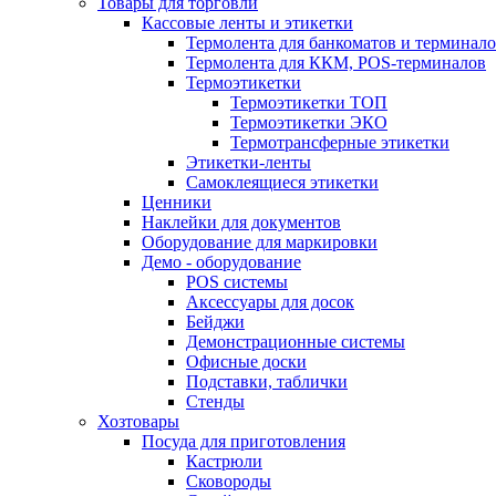
Товары для торговли
Кассовые ленты и этикетки
Термолента для банкоматов и терминал
Термолента для ККМ, POS-терминалов
Термоэтикетки
Термоэтикетки ТОП
Термоэтикетки ЭКО
Термотрансферные этикетки
Этикетки-ленты
Самоклеящиеся этикетки
Ценники
Наклейки для документов
Оборудование для маркировки
Демо - оборудование
POS системы
Аксессуары для досок
Бейджи
Демонстрационные системы
Офисные доски
Подставки, таблички
Стенды
Хозтовары
Посуда для приготовления
Кастрюли
Сковороды