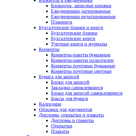
Блокноты и ежедневники
Блокноты, записные книжки
Ежедневники датированные
Ежедневники недатированные
Планинги
Бухгалтерские бланки и книги
Бухгалтерские бланки
Бухгалтерские книги
Учетные книги и журналы
Конверты
Конверты-пакеты бумажные
Конверты-пакеты полиэтилен
Конверты почтовые бумажные
Конверты почтовые цветные
Бумага для записей
Блоки для записей
Закладки самоклеящиеся
Блоки для записей самоклеящиеся
Боксы для бумаги
Календари
Обложки для документов
Дипломы, открытки и плакаты
Дипломы и грамоты
Открытки
Плакаты