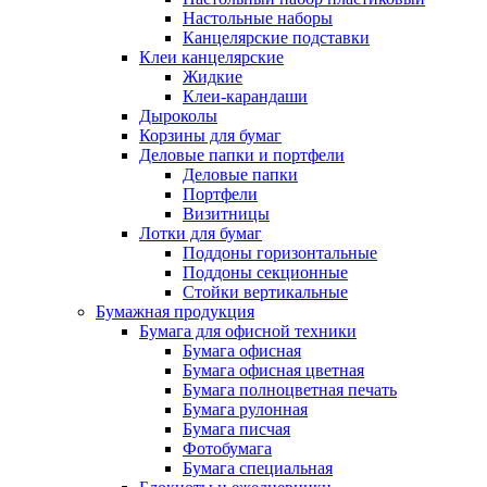
Настольные наборы
Канцелярские подставки
Клеи канцелярские
Жидкие
Клеи-карандаши
Дыроколы
Корзины для бумаг
Деловые папки и портфели
Деловые папки
Портфели
Визитницы
Лотки для бумаг
Поддоны горизонтальные
Поддоны секционные
Стойки вертикальные
Бумажная продукция
Бумага для офисной техники
Бумага офисная
Бумага офисная цветная
Бумага полноцветная печать
Бумага рулонная
Бумага писчая
Фотобумага
Бумага специальная