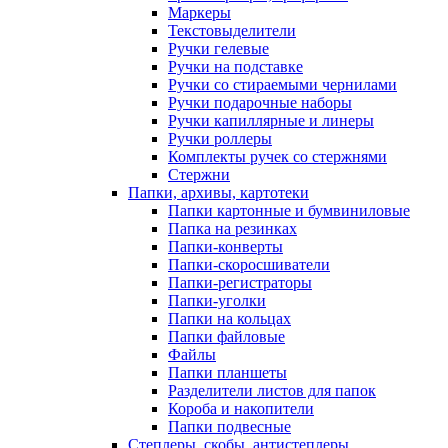
Маркеры
Текстовыделители
Ручки гелевые
Ручки на подставке
Ручки со стираемыми чернилами
Ручки подарочные наборы
Ручки капиллярные и линеры
Ручки роллеры
Комплекты ручек со стержнями
Стержни
Папки, архивы, картотеки
Папки картонные и бумвиниловые
Папка на резинках
Папки-конверты
Папки-скоросшиватели
Папки-регистраторы
Папки-уголки
Папки на кольцах
Папки файловые
Файлы
Папки планшеты
Разделители листов для папок
Короба и накопители
Папки подвесные
Степлеры, скобы, антистеплеры