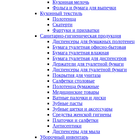
Кухонная мелочь
Фольга и бумага для выпечки
Кухонный текстиль
Полотенца
Скатерти
Фартуки и прихватки
Санитарно-гигиеническая продукция
Диспенсеры для бумажных полотенец
Бумага туалетная офисно-бытовая
Бумага туалетная влажная
Бумага туалетная для диспенсеров
Держатели для туалетной бумаги
Диспенсеры для туалетной бумаги
Покрытия для унитаза
Салфетки столовые
Полотенца бумажные
Медицинские товары
Ватные палочки и диски
Зубные пасты
Зубные щетки и аксессуары
Средства женской гигиены
Платочки и салфетки
Антисептики
Диспенсеры для мыла
Уборочный инвентарь