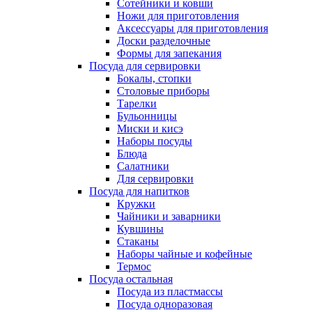
Сотейники и ковши
Ножи для приготовления
Аксессуары для приготовления
Доски разделочные
Формы для запекания
Посуда для сервировки
Бокалы, стопки
Столовые приборы
Тарелки
Бульонницы
Миски и кисэ
Наборы посуды
Блюда
Салатники
Для сервировки
Посуда для напитков
Кружки
Чайники и заварники
Кувшины
Стаканы
Наборы чайные и кофейные
Термос
Посуда остальная
Посуда из пластмассы
Посуда одноразовая