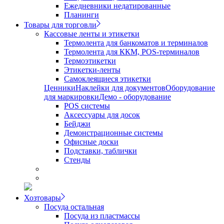
Ежедневники недатированные
Планинги
Товары для торговли
Кассовые ленты и этикетки
Термолента для банкоматов и терминалов
Термолента для ККМ, POS-терминалов
Термоэтикетки
Этикетки-ленты
Самоклеящиеся этикетки
Ценники
Наклейки для документов
Оборудование
для маркировки
Демо - оборудование
POS системы
Аксессуары для досок
Бейджи
Демонстрационные системы
Офисные доски
Подставки, таблички
Стенды
Хозтовары
Посуда остальная
Посуда из пластмассы