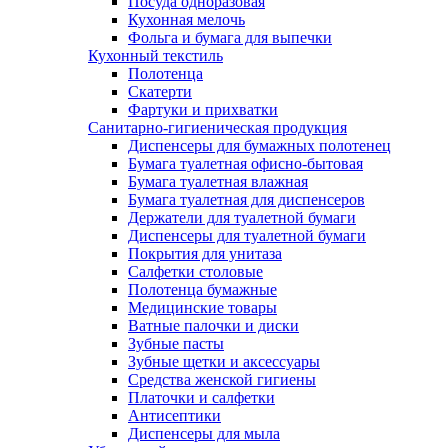
Посуда одноразовая
Кухонная мелочь
Фольга и бумага для выпечки
Кухонный текстиль
Полотенца
Скатерти
Фартуки и прихватки
Санитарно-гигиеническая продукция
Диспенсеры для бумажных полотенец
Бумага туалетная офисно-бытовая
Бумага туалетная влажная
Бумага туалетная для диспенсеров
Держатели для туалетной бумаги
Диспенсеры для туалетной бумаги
Покрытия для унитаза
Салфетки столовые
Полотенца бумажные
Медицинские товары
Ватные палочки и диски
Зубные пасты
Зубные щетки и аксессуары
Средства женской гигиены
Платочки и салфетки
Антисептики
Диспенсеры для мыла