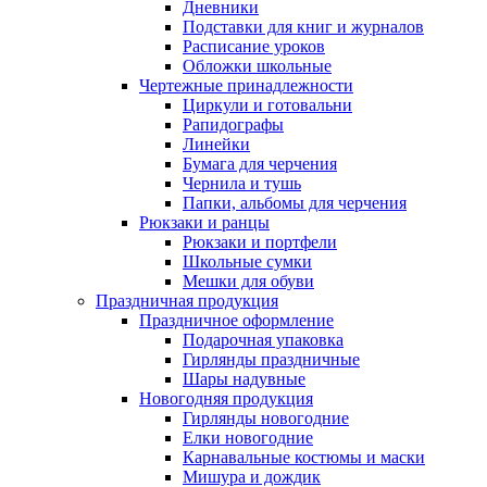
Дневники
Подставки для книг и журналов
Расписание уроков
Обложки школьные
Чертежные принадлежности
Циркули и готовальни
Рапидографы
Линейки
Бумага для черчения
Чернила и тушь
Папки, альбомы для черчения
Рюкзаки и ранцы
Рюкзаки и портфели
Школьные сумки
Мешки для обуви
Праздничная продукция
Праздничное оформление
Подарочная упаковка
Гирлянды праздничные
Шары надувные
Новогодняя продукция
Гирлянды новогодние
Елки новогодние
Карнавальные костюмы и маски
Мишура и дождик