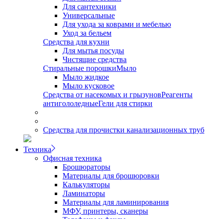
Для сантехники
Универсальные
Для ухода за коврами и мебелью
Уход за бельем
Средства для кухни
Для мытья посуды
Чистящие средства
Стиральные порошки
Мыло
Мыло жидкое
Мыло кусковое
Средства от насекомых и грызунов
Реагенты
антигололедные
Гели для стирки
Средства для прочистки канализационных труб
Техника
Офисная техника
Брошюраторы
Материалы для брошюровки
Калькуляторы
Ламинаторы
Материалы для ламинирования
МФУ, принтеры, сканеры