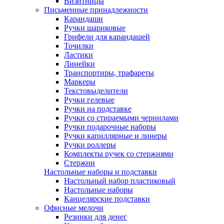
Визитницы
Письменные принадлежности
Карандаши
Ручки шариковые
Грифели для карандашей
Точилки
Ластики
Линейки
Транспортиры, трафареты
Маркеры
Текстовыделители
Ручки гелевые
Ручки на подставке
Ручки со стираемыми чернилами
Ручки подарочные наборы
Ручки капиллярные и линеры
Ручки роллеры
Комплекты ручек со стержнями
Стержни
Настольные наборы и подставки
Настольный набор пластиковый
Настольные наборы
Канцелярские подставки
Офисные мелочи
Резинки для денег