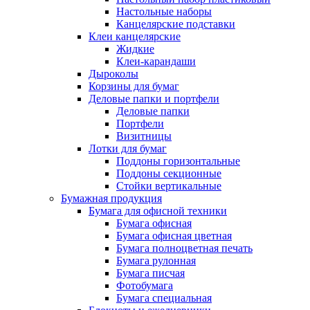
Настольные наборы
Канцелярские подставки
Клеи канцелярские
Жидкие
Клеи-карандаши
Дыроколы
Корзины для бумаг
Деловые папки и портфели
Деловые папки
Портфели
Визитницы
Лотки для бумаг
Поддоны горизонтальные
Поддоны секционные
Стойки вертикальные
Бумажная продукция
Бумага для офисной техники
Бумага офисная
Бумага офисная цветная
Бумага полноцветная печать
Бумага рулонная
Бумага писчая
Фотобумага
Бумага специальная