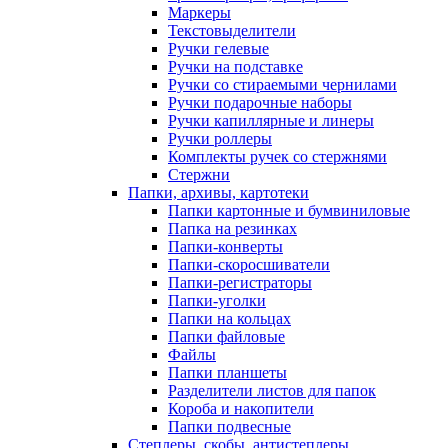
Маркеры
Текстовыделители
Ручки гелевые
Ручки на подставке
Ручки со стираемыми чернилами
Ручки подарочные наборы
Ручки капиллярные и линеры
Ручки роллеры
Комплекты ручек со стержнями
Стержни
Папки, архивы, картотеки
Папки картонные и бумвиниловые
Папка на резинках
Папки-конверты
Папки-скоросшиватели
Папки-регистраторы
Папки-уголки
Папки на кольцах
Папки файловые
Файлы
Папки планшеты
Разделители листов для папок
Короба и накопители
Папки подвесные
Степлеры, скобы, антистеплеры