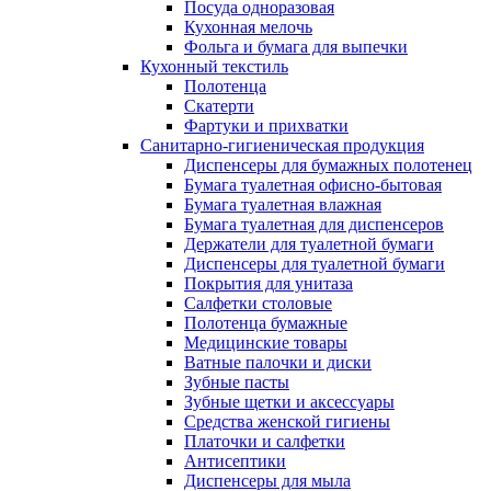
Посуда одноразовая
Кухонная мелочь
Фольга и бумага для выпечки
Кухонный текстиль
Полотенца
Скатерти
Фартуки и прихватки
Санитарно-гигиеническая продукция
Диспенсеры для бумажных полотенец
Бумага туалетная офисно-бытовая
Бумага туалетная влажная
Бумага туалетная для диспенсеров
Держатели для туалетной бумаги
Диспенсеры для туалетной бумаги
Покрытия для унитаза
Салфетки столовые
Полотенца бумажные
Медицинские товары
Ватные палочки и диски
Зубные пасты
Зубные щетки и аксессуары
Средства женской гигиены
Платочки и салфетки
Антисептики
Диспенсеры для мыла