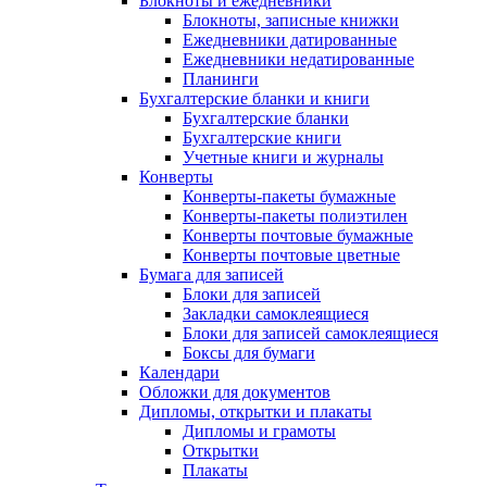
Блокноты и ежедневники
Блокноты, записные книжки
Ежедневники датированные
Ежедневники недатированные
Планинги
Бухгалтерские бланки и книги
Бухгалтерские бланки
Бухгалтерские книги
Учетные книги и журналы
Конверты
Конверты-пакеты бумажные
Конверты-пакеты полиэтилен
Конверты почтовые бумажные
Конверты почтовые цветные
Бумага для записей
Блоки для записей
Закладки самоклеящиеся
Блоки для записей самоклеящиеся
Боксы для бумаги
Календари
Обложки для документов
Дипломы, открытки и плакаты
Дипломы и грамоты
Открытки
Плакаты