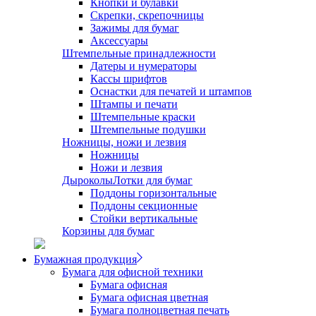
Кнопки и булавки
Скрепки, скрепочницы
Зажимы для бумаг
Аксессуары
Штемпельные принадлежности
Датеры и нумераторы
Кассы шрифтов
Оснастки для печатей и штампов
Штампы и печати
Штемпельные краски
Штемпельные подушки
Ножницы, ножи и лезвия
Ножницы
Ножи и лезвия
Дыроколы
Лотки для бумаг
Поддоны горизонтальные
Поддоны секционные
Стойки вертикальные
Корзины для бумаг
Бумажная продукция
Бумага для офисной техники
Бумага офисная
Бумага офисная цветная
Бумага полноцветная печать