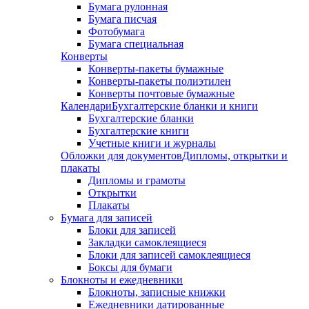
Бумага рулонная
Бумага писчая
Фотобумага
Бумага специальная
Конверты
Конверты-пакеты бумажные
Конверты-пакеты полиэтилен
Конверты почтовые бумажные
Календари
Бухгалтерские бланки и книги
Бухгалтерские бланки
Бухгалтерские книги
Учетные книги и журналы
Обложки для документов
Дипломы, открытки и
плакаты
Дипломы и грамоты
Открытки
Плакаты
Бумага для записей
Блоки для записей
Закладки самоклеящиеся
Блоки для записей самоклеящиеся
Боксы для бумаги
Блокноты и ежедневники
Блокноты, записные книжки
Ежедневники датированные