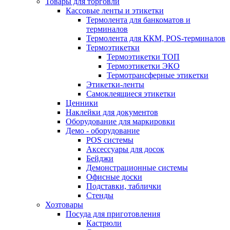
Товары для торговли
Кассовые ленты и этикетки
Термолента для банкоматов и
терминалов
Термолента для ККМ, POS-терминалов
Термоэтикетки
Термоэтикетки ТОП
Термоэтикетки ЭКО
Термотрансферные этикетки
Этикетки-ленты
Самоклеящиеся этикетки
Ценники
Наклейки для документов
Оборудование для маркировки
Демо - оборудование
POS системы
Аксессуары для досок
Бейджи
Демонстрационные системы
Офисные доски
Подставки, таблички
Стенды
Хозтовары
Посуда для приготовления
Кастрюли