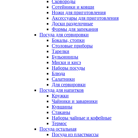
Сковороды
Сотейники и ковши
Ножи для приготовления
Аксессуары для приготовления
Доски разделочные
Формы для запекания
Посуда для сервировки
Бокалы, стопки
Столовые приборы
Тарелки
Бульонницы
Миски и кисэ
Наборы посуды
Блюда
Салатники
Для сервировки
Посуда для напитков
Кружки
Чайники и заварники
Кувшины
Стаканы
Наборы чайные и кофейные
Термос
Посуда остальная
Посуда из пластмассы