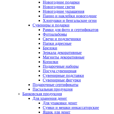
Новогодние подарки
Новогодние свечи
Новогодние украшения
Панно и наклейки новогодние
Хлопушки и бенгальские огни
Сувениры и подарки
Рамки для фото и сертификатов
Фотоальбомы
Свечи и подсвечники
Папки адресные
Брелоки
Зеркала декоративные
Магниты декоративные
Копилки
Подарочные наборы
Посуда сувенирная
Сувенирные подставки
Сувенирные фигурки
Подарочные сертификаты
Пасхальная продукция
Банковская продукция
Для хранения денег
Для упаковки денег
Сумки и мешки инкассаторские
Ящик для денег