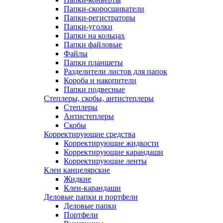
Папки-скоросшиватели
Папки-регистраторы
Папки-уголки
Папки на кольцах
Папки файловые
Файлы
Папки планшеты
Разделители листов для папок
Короба и накопители
Папки подвесные
Степлеры, скобы, антистеплеры
Степлеры
Антистеплеры
Скобы
Корректирующие средства
Корректирующие жидкости
Корректирующие карандаши
Корректирующие ленты
Клеи канцелярские
Жидкие
Клеи-карандаши
Деловые папки и портфели
Деловые папки
Портфели