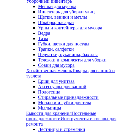
Уборочный инвентарь
Мешки для мусора
Инвентарь для уборки улиц
Щетки, веники и метлы
Швабры, насадки
Урны и контейнеры для мусора
Ведра
Тазы
Губки, щетки для посуды
Тряпки, салфетки
Перчатки, рукавицы, бахилы
Тележки и комплекты для уборки
Совки для мусора
Хозяйственная мелочь
Товары для ванной и
туалета
Ерши для унитаза
Аксессуары для ванной
Полотенца
Стиральные принадлежности
Мочалки и губки для тела
Мыльницы
Емкости для хранения
Постельные
принадлежности
Инструменты и товары для
ремонта
Лестницы и стремянки