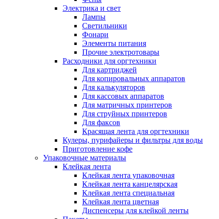
Электрика и свет
Лампы
Светильники
Фонари
Элементы питания
Прочие электротовары
Расходники для оргтехники
Для картриджей
Для копировальных аппаратов
Для калькуляторов
Для кассовых аппаратов
Для матричных принтеров
Для струйных принтеров
Для факсов
Красящая лента для оргтехники
Кулеры, пурифайеры и фильтры для воды
Приготовление кофе
Упаковочные материалы
Клейкая лента
Клейкая лента упаковочная
Клейкая лента канцелярская
Клейкая лента специальная
Клейкая лента цветная
Диспенсеры для клейкой ленты