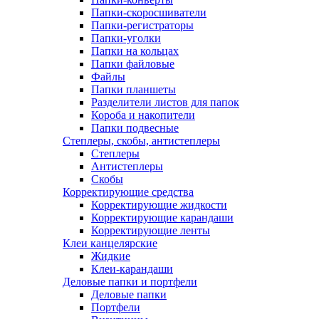
Папки-скоросшиватели
Папки-регистраторы
Папки-уголки
Папки на кольцах
Папки файловые
Файлы
Папки планшеты
Разделители листов для папок
Короба и накопители
Папки подвесные
Степлеры, скобы, антистеплеры
Степлеры
Антистеплеры
Скобы
Корректирующие средства
Корректирующие жидкости
Корректирующие карандаши
Корректирующие ленты
Клеи канцелярские
Жидкие
Клеи-карандаши
Деловые папки и портфели
Деловые папки
Портфели