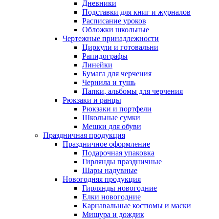
Дневники
Подставки для книг и журналов
Расписание уроков
Обложки школьные
Чертежные принадлежности
Циркули и готовальни
Рапидографы
Линейки
Бумага для черчения
Чернила и тушь
Папки, альбомы для черчения
Рюкзаки и ранцы
Рюкзаки и портфели
Школьные сумки
Мешки для обуви
Праздничная продукция
Праздничное оформление
Подарочная упаковка
Гирлянды праздничные
Шары надувные
Новогодняя продукция
Гирлянды новогодние
Елки новогодние
Карнавальные костюмы и маски
Мишура и дождик