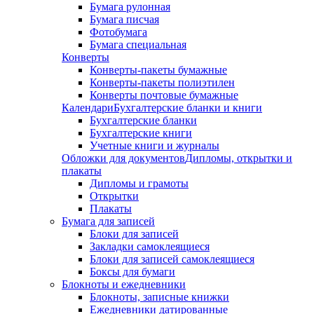
Бумага рулонная
Бумага писчая
Фотобумага
Бумага специальная
Конверты
Конверты-пакеты бумажные
Конверты-пакеты полиэтилен
Конверты почтовые бумажные
Календари
Бухгалтерские бланки и книги
Бухгалтерские бланки
Бухгалтерские книги
Учетные книги и журналы
Обложки для документов
Дипломы, открытки и
плакаты
Дипломы и грамоты
Открытки
Плакаты
Бумага для записей
Блоки для записей
Закладки самоклеящиеся
Блоки для записей самоклеящиеся
Боксы для бумаги
Блокноты и ежедневники
Блокноты, записные книжки
Ежедневники датированные