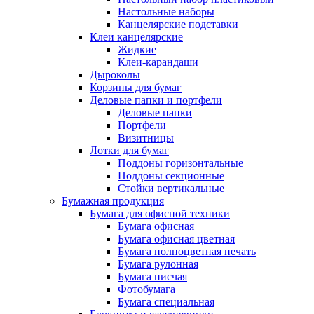
Настольные наборы
Канцелярские подставки
Клеи канцелярские
Жидкие
Клеи-карандаши
Дыроколы
Корзины для бумаг
Деловые папки и портфели
Деловые папки
Портфели
Визитницы
Лотки для бумаг
Поддоны горизонтальные
Поддоны секционные
Стойки вертикальные
Бумажная продукция
Бумага для офисной техники
Бумага офисная
Бумага офисная цветная
Бумага полноцветная печать
Бумага рулонная
Бумага писчая
Фотобумага
Бумага специальная