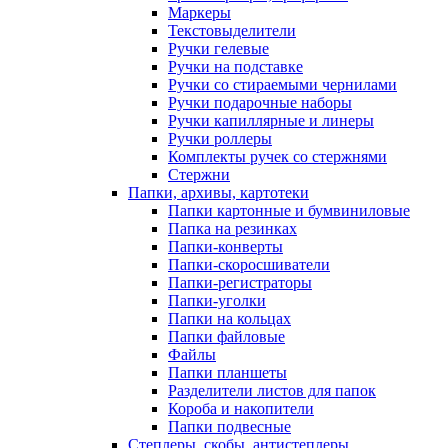
Маркеры
Текстовыделители
Ручки гелевые
Ручки на подставке
Ручки со стираемыми чернилами
Ручки подарочные наборы
Ручки капиллярные и линеры
Ручки роллеры
Комплекты ручек со стержнями
Стержни
Папки, архивы, картотеки
Папки картонные и бумвиниловые
Папка на резинках
Папки-конверты
Папки-скоросшиватели
Папки-регистраторы
Папки-уголки
Папки на кольцах
Папки файловые
Файлы
Папки планшеты
Разделители листов для папок
Короба и накопители
Папки подвесные
Степлеры, скобы, антистеплеры