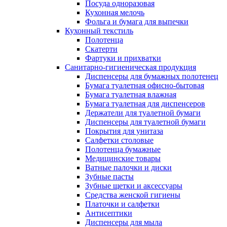
Посуда одноразовая
Кухонная мелочь
Фольга и бумага для выпечки
Кухонный текстиль
Полотенца
Скатерти
Фартуки и прихватки
Санитарно-гигиеническая продукция
Диспенсеры для бумажных полотенец
Бумага туалетная офисно-бытовая
Бумага туалетная влажная
Бумага туалетная для диспенсеров
Держатели для туалетной бумаги
Диспенсеры для туалетной бумаги
Покрытия для унитаза
Салфетки столовые
Полотенца бумажные
Медицинские товары
Ватные палочки и диски
Зубные пасты
Зубные щетки и аксессуары
Средства женской гигиены
Платочки и салфетки
Антисептики
Диспенсеры для мыла