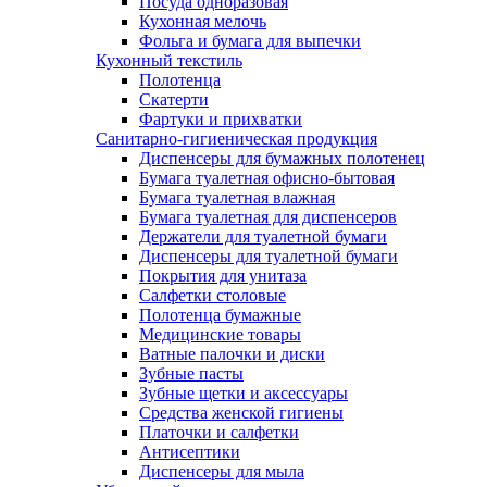
Посуда одноразовая
Кухонная мелочь
Фольга и бумага для выпечки
Кухонный текстиль
Полотенца
Скатерти
Фартуки и прихватки
Санитарно-гигиеническая продукция
Диспенсеры для бумажных полотенец
Бумага туалетная офисно-бытовая
Бумага туалетная влажная
Бумага туалетная для диспенсеров
Держатели для туалетной бумаги
Диспенсеры для туалетной бумаги
Покрытия для унитаза
Салфетки столовые
Полотенца бумажные
Медицинские товары
Ватные палочки и диски
Зубные пасты
Зубные щетки и аксессуары
Средства женской гигиены
Платочки и салфетки
Антисептики
Диспенсеры для мыла