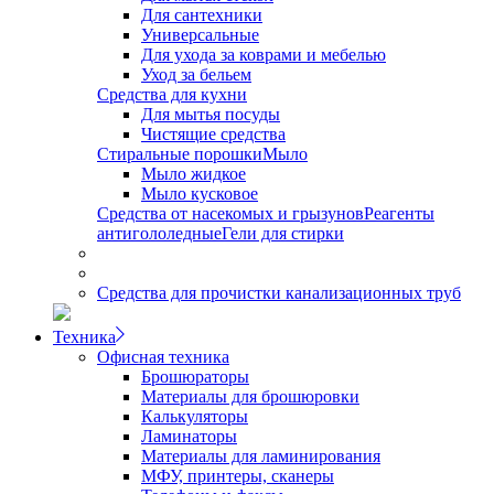
Для сантехники
Универсальные
Для ухода за коврами и мебелью
Уход за бельем
Средства для кухни
Для мытья посуды
Чистящие средства
Стиральные порошки
Мыло
Мыло жидкое
Мыло кусковое
Средства от насекомых и грызунов
Реагенты
антигололедные
Гели для стирки
Средства для прочистки канализационных труб
Техника
Офисная техника
Брошюраторы
Материалы для брошюровки
Калькуляторы
Ламинаторы
Материалы для ламинирования
МФУ, принтеры, сканеры