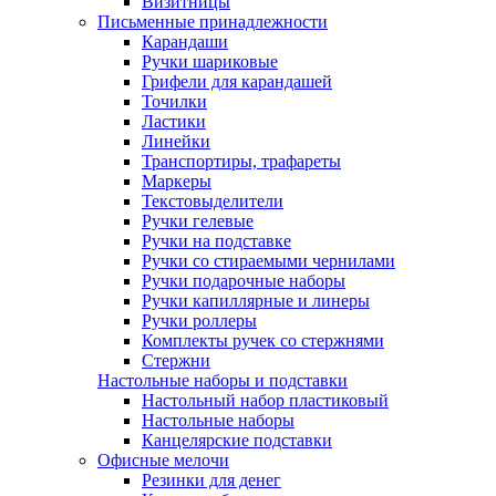
Визитницы
Письменные принадлежности
Карандаши
Ручки шариковые
Грифели для карандашей
Точилки
Ластики
Линейки
Транспортиры, трафареты
Маркеры
Текстовыделители
Ручки гелевые
Ручки на подставке
Ручки со стираемыми чернилами
Ручки подарочные наборы
Ручки капиллярные и линеры
Ручки роллеры
Комплекты ручек со стержнями
Стержни
Настольные наборы и подставки
Настольный набор пластиковый
Настольные наборы
Канцелярские подставки
Офисные мелочи
Резинки для денег