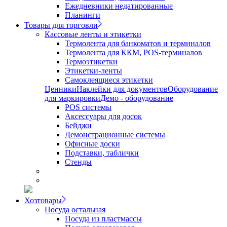
Ежедневники недатированные
Планинги
Товары для торговли
Кассовые ленты и этикетки
Термолента для банкоматов и терминалов
Термолента для ККМ, POS-терминалов
Термоэтикетки
Этикетки-ленты
Самоклеящиеся этикетки
Ценники
Наклейки для документов
Оборудование
для маркировки
Демо - оборудование
POS системы
Аксессуары для досок
Бейджи
Демонстрационные системы
Офисные доски
Подставки, таблички
Стенды
Хозтовары
Посуда остальная
Посуда из пластмассы