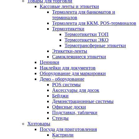
Товары для торговли
Кассовые ленты и этикетки
Термолента для банкоматов и
терминалов
Термолента для ККМ, POS-терминалов
Термоэтикетки
Термоэтикетки ТОП
Термоэтикетки ЭКО
Термотрансферные этикетки
Этикетки-ленты
Самоклеящиеся этикетки
Ценники
Наклейки для документов
Оборудование для маркировки
Демо - оборудование
POS системы
Аксессуары для досок
Бейджи
Демонстрационные системы
Офисные доски
Подставки, таблички
Стенды
Хозтовары
Посуда для приготовления
Кастрюли