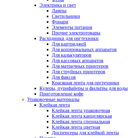
Электрика и свет
Лампы
Светильники
Фонари
Элементы питания
Прочие электротовары
Расходники для оргтехники
Для картриджей
Для копировальных аппаратов
Для калькуляторов
Для кассовых аппаратов
Для матричных принтеров
Для струйных принтеров
Для факсов
Красящая лента для оргтехники
Кулеры, пурифайеры и фильтры для воды
Приготовление кофе
Упаковочные материалы
Клейкая лента
Клейкая лента упаковочная
Клейкая лента канцелярская
Клейкая лента специальная
Клейкая лента цветная
Диспенсеры для клейкой ленты