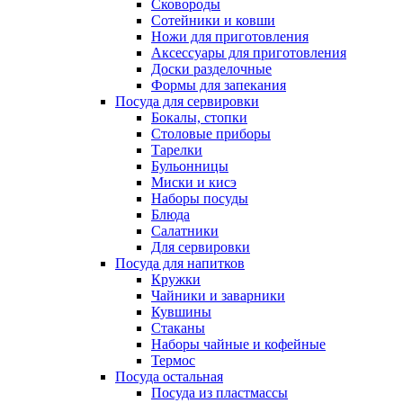
Сковороды
Сотейники и ковши
Ножи для приготовления
Аксессуары для приготовления
Доски разделочные
Формы для запекания
Посуда для сервировки
Бокалы, стопки
Столовые приборы
Тарелки
Бульонницы
Миски и кисэ
Наборы посуды
Блюда
Салатники
Для сервировки
Посуда для напитков
Кружки
Чайники и заварники
Кувшины
Стаканы
Наборы чайные и кофейные
Термос
Посуда остальная
Посуда из пластмассы