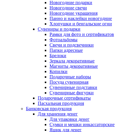
Новогодние подарки
Новогодние свечи
Новогодние украшения
Панно и наклейки новогодние
Хлопушки и бенгальские огни
Сувениры и подарки
Рамки для фото и сертификатов
Фотоальбомы
Свечи и подсвечники
Папки адресные
Брелоки
Зеркала декоративные
Магниты декоративные
Копилки
Подарочные наборы
Посуда сувенирная
Сувенирные подставки
Сувенирные фигурки
Подарочные сертификаты
Пасхальная продукция
Банковская продукция
Для хранения денег
Для упаковки денег
Сумки и мешки инкассаторские
Ящик для денег