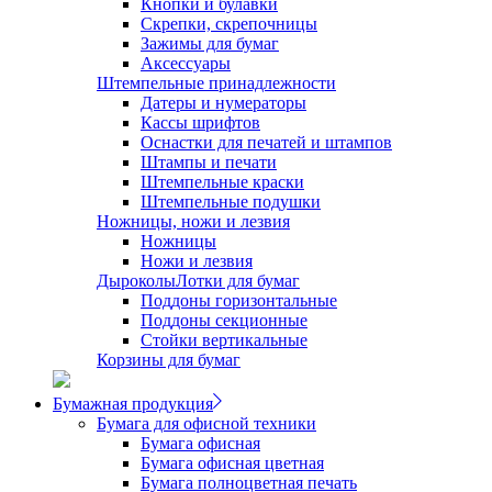
Кнопки и булавки
Скрепки, скрепочницы
Зажимы для бумаг
Аксессуары
Штемпельные принадлежности
Датеры и нумераторы
Кассы шрифтов
Оснастки для печатей и штампов
Штампы и печати
Штемпельные краски
Штемпельные подушки
Ножницы, ножи и лезвия
Ножницы
Ножи и лезвия
Дыроколы
Лотки для бумаг
Поддоны горизонтальные
Поддоны секционные
Стойки вертикальные
Корзины для бумаг
Бумажная продукция
Бумага для офисной техники
Бумага офисная
Бумага офисная цветная
Бумага полноцветная печать