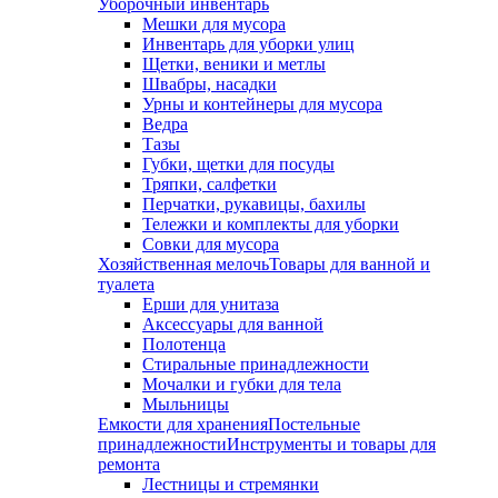
Уборочный инвентарь
Мешки для мусора
Инвентарь для уборки улиц
Щетки, веники и метлы
Швабры, насадки
Урны и контейнеры для мусора
Ведра
Тазы
Губки, щетки для посуды
Тряпки, салфетки
Перчатки, рукавицы, бахилы
Тележки и комплекты для уборки
Совки для мусора
Хозяйственная мелочь
Товары для ванной и
туалета
Ерши для унитаза
Аксессуары для ванной
Полотенца
Стиральные принадлежности
Мочалки и губки для тела
Мыльницы
Емкости для хранения
Постельные
принадлежности
Инструменты и товары для
ремонта
Лестницы и стремянки