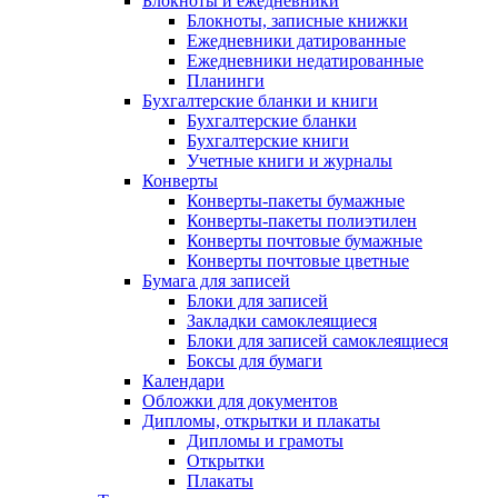
Блокноты и ежедневники
Блокноты, записные книжки
Ежедневники датированные
Ежедневники недатированные
Планинги
Бухгалтерские бланки и книги
Бухгалтерские бланки
Бухгалтерские книги
Учетные книги и журналы
Конверты
Конверты-пакеты бумажные
Конверты-пакеты полиэтилен
Конверты почтовые бумажные
Конверты почтовые цветные
Бумага для записей
Блоки для записей
Закладки самоклеящиеся
Блоки для записей самоклеящиеся
Боксы для бумаги
Календари
Обложки для документов
Дипломы, открытки и плакаты
Дипломы и грамоты
Открытки
Плакаты