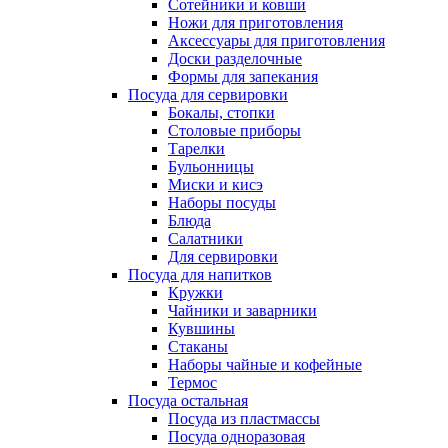
Сотейники и ковши
Ножи для приготовления
Аксессуары для приготовления
Доски разделочные
Формы для запекания
Посуда для сервировки
Бокалы, стопки
Столовые приборы
Тарелки
Бульонницы
Миски и кисэ
Наборы посуды
Блюда
Салатники
Для сервировки
Посуда для напитков
Кружки
Чайники и заварники
Кувшины
Стаканы
Наборы чайные и кофейные
Термос
Посуда остальная
Посуда из пластмассы
Посуда одноразовая