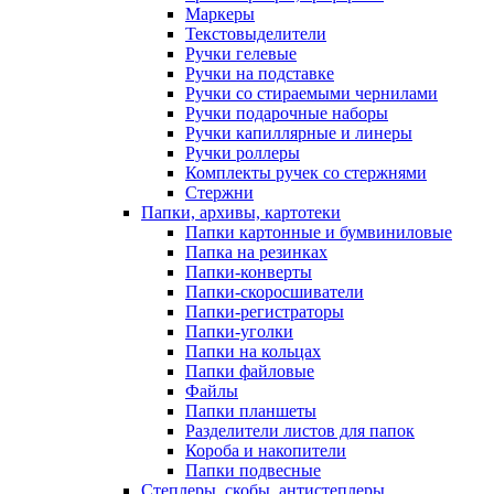
Маркеры
Текстовыделители
Ручки гелевые
Ручки на подставке
Ручки со стираемыми чернилами
Ручки подарочные наборы
Ручки капиллярные и линеры
Ручки роллеры
Комплекты ручек со стержнями
Стержни
Папки, архивы, картотеки
Папки картонные и бумвиниловые
Папка на резинках
Папки-конверты
Папки-скоросшиватели
Папки-регистраторы
Папки-уголки
Папки на кольцах
Папки файловые
Файлы
Папки планшеты
Разделители листов для папок
Короба и накопители
Папки подвесные
Степлеры, скобы, антистеплеры