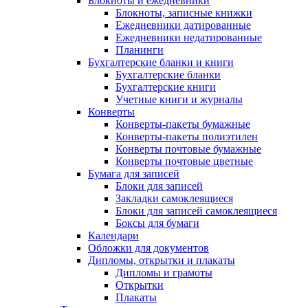
Блокноты и ежедневники
Блокноты, записные книжки
Ежедневники датированные
Ежедневники недатированные
Планинги
Бухгалтерские бланки и книги
Бухгалтерские бланки
Бухгалтерские книги
Учетные книги и журналы
Конверты
Конверты-пакеты бумажные
Конверты-пакеты полиэтилен
Конверты почтовые бумажные
Конверты почтовые цветные
Бумага для записей
Блоки для записей
Закладки самоклеящиеся
Блоки для записей самоклеящиеся
Боксы для бумаги
Календари
Обложки для документов
Дипломы, открытки и плакаты
Дипломы и грамоты
Открытки
Плакаты