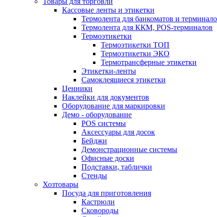
Товары для торговли
Кассовые ленты и этикетки
Термолента для банкоматов и терминал
Термолента для ККМ, POS-терминалов
Термоэтикетки
Термоэтикетки ТОП
Термоэтикетки ЭКО
Термотрансферные этикетки
Этикетки-ленты
Самоклеящиеся этикетки
Ценники
Наклейки для документов
Оборудование для маркировки
Демо - оборудование
POS системы
Аксессуары для досок
Бейджи
Демонстрационные системы
Офисные доски
Подставки, таблички
Стенды
Хозтовары
Посуда для приготовления
Кастрюли
Сковороды