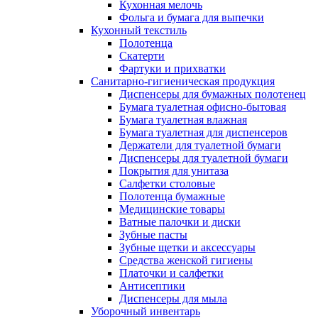
Кухонная мелочь
Фольга и бумага для выпечки
Кухонный текстиль
Полотенца
Скатерти
Фартуки и прихватки
Санитарно-гигиеническая продукция
Диспенсеры для бумажных полотенец
Бумага туалетная офисно-бытовая
Бумага туалетная влажная
Бумага туалетная для диспенсеров
Держатели для туалетной бумаги
Диспенсеры для туалетной бумаги
Покрытия для унитаза
Салфетки столовые
Полотенца бумажные
Медицинские товары
Ватные палочки и диски
Зубные пасты
Зубные щетки и аксессуары
Средства женской гигиены
Платочки и салфетки
Антисептики
Диспенсеры для мыла
Уборочный инвентарь