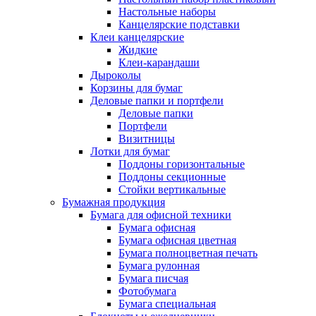
Настольные наборы
Канцелярские подставки
Клеи канцелярские
Жидкие
Клеи-карандаши
Дыроколы
Корзины для бумаг
Деловые папки и портфели
Деловые папки
Портфели
Визитницы
Лотки для бумаг
Поддоны горизонтальные
Поддоны секционные
Стойки вертикальные
Бумажная продукция
Бумага для офисной техники
Бумага офисная
Бумага офисная цветная
Бумага полноцветная печать
Бумага рулонная
Бумага писчая
Фотобумага
Бумага специальная