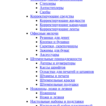
Степлеры
Антистеплеры
Скобы
Корректирующие средства
Корректирующие жидкости
Корректирующие карандаши
Корректирующие ленты
Офисные мелочи
Резинки для денег
Кнопки и булавки
Скрепки, скрепочницы
Зажимы для бумаг
Аксессуары
Штемпельные принадлежности
Датеры и нумераторы
Кассы шрифтов
Оснастки для печатей и штампов
Штампы и печати
Штемпельные краски
Штемпельные подушки
Ножницы, ножи и лезвия
Ножницы
Ножи и лезвия
Настольные наборы и подставки
Настольный набор пластиковый