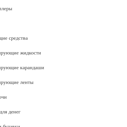
плеры
ие средства
ирующие жидкости
ирующие карандаши
ирующие ленты
очи
для денег
и булавки