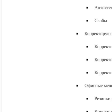
Антисте
Скобы
Корректирующ
Коррект
Коррект
Коррект
Офисные мел
Резинки 
Кнопки 