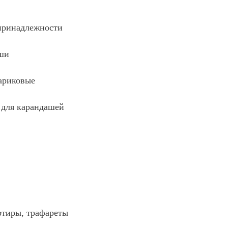
принадлежности
ши
ариковые
 для карандашей
ртиры, трафареты