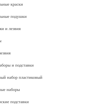
ьные краски
ьные подушки
и и лезвия
ы
лезвия
аборы и подставки
ный набор пластиковый
ные наборы
рские подставки