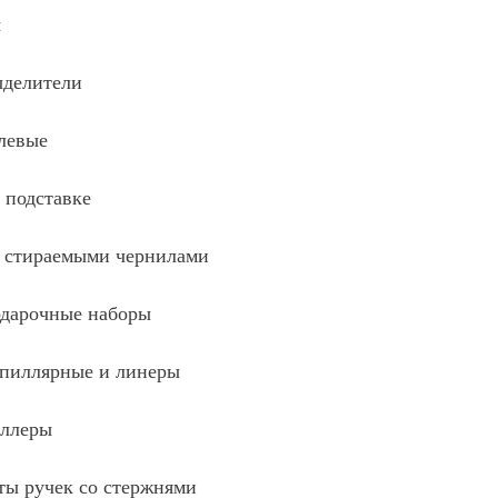
ы
ыделители
левые
 подставке
о стираемыми чернилами
одарочные наборы
апиллярные и линеры
оллеры
ты ручек со стержнями