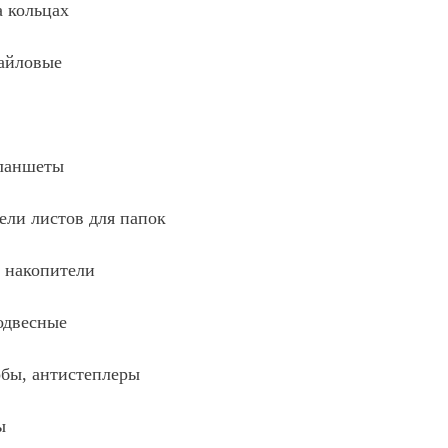
 кольцах
айловые
ланшеты
ели листов для папок
 накопители
одвесные
обы, антистеплеры
ы