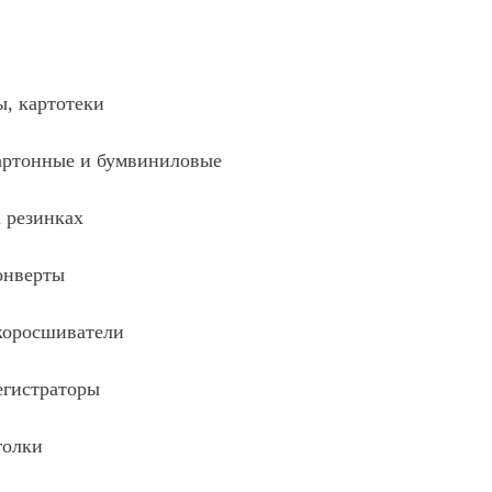
ы, картотеки
артонные и бумвиниловые
 резинках
онверты
коросшиватели
егистраторы
голки