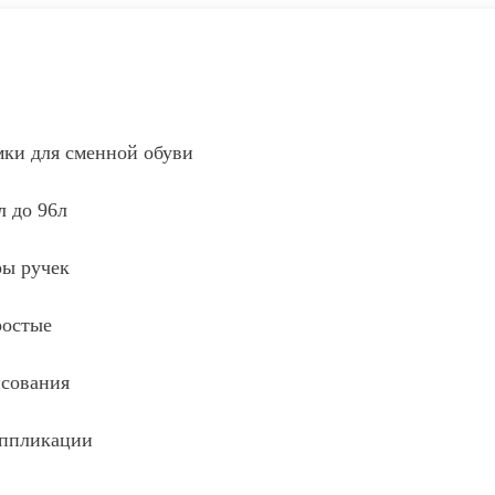
мки для сменной обуви
л до 96л
ры ручек
ростые
исования
аппликации