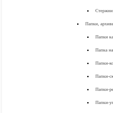
Стержни
Папки, архив
Папки к
Папка на
Папки-к
Папки-с
Папки-р
Папки-у