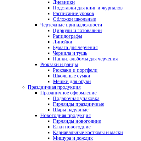
Дневники
Подставки для книг и журналов
Расписание уроков
Обложки школьные
Чертежные принадлежности
Циркули и готовальни
Рапидографы
Линейки
Бумага для черчения
Чернила и тушь
Папки, альбомы для черчения
Рюкзаки и ранцы
Рюкзаки и портфели
Школьные сумки
Мешки для обуви
Праздничная продукция
Праздничное оформление
Подарочная упаковка
Гирлянды праздничные
Шары надувные
Новогодняя продукция
Гирлянды новогодние
Елки новогодние
Карнавальные костюмы и маски
Мишура и дождик