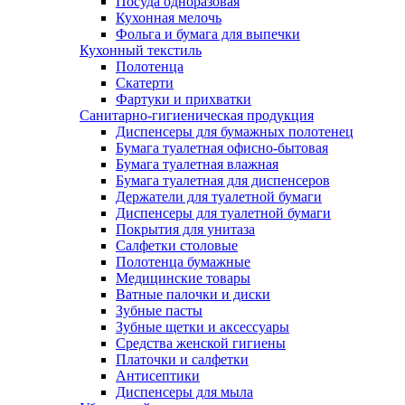
Посуда одноразовая
Кухонная мелочь
Фольга и бумага для выпечки
Кухонный текстиль
Полотенца
Скатерти
Фартуки и прихватки
Санитарно-гигиеническая продукция
Диспенсеры для бумажных полотенец
Бумага туалетная офисно-бытовая
Бумага туалетная влажная
Бумага туалетная для диспенсеров
Держатели для туалетной бумаги
Диспенсеры для туалетной бумаги
Покрытия для унитаза
Салфетки столовые
Полотенца бумажные
Медицинские товары
Ватные палочки и диски
Зубные пасты
Зубные щетки и аксессуары
Средства женской гигиены
Платочки и салфетки
Антисептики
Диспенсеры для мыла