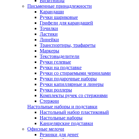
Визитницы
Письменные принадлежности
Карандаши
Ручки шариковые
Грифели для карандашей
Точилки
Ластики
Линейки
Транспортиры, трафареты
Маркеры
Текстовыделители
Ручки гелевые
Ручки на подставке
Ручки со стираемыми чернилами
Ручки подарочные наборы
Ручки капиллярные и линеры
Ручки роллеры
Комплекты ручек со стержнями
Стержни
Настольные наборы и подставки
Настольный набор пластиковый
Настольные наборы
Канцелярские подставки
Офисные мелочи
Резинки для денег