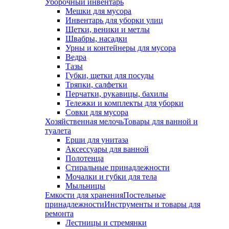
Уборочный инвентарь
Мешки для мусора
Инвентарь для уборки улиц
Щетки, веники и метлы
Швабры, насадки
Урны и контейнеры для мусора
Ведра
Тазы
Губки, щетки для посуды
Тряпки, салфетки
Перчатки, рукавицы, бахилы
Тележки и комплекты для уборки
Совки для мусора
Хозяйственная мелочь
Товары для ванной и
туалета
Ерши для унитаза
Аксессуары для ванной
Полотенца
Стиральные принадлежности
Мочалки и губки для тела
Мыльницы
Емкости для хранения
Постельные
принадлежности
Инструменты и товары для
ремонта
Лестницы и стремянки