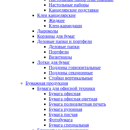
Настольные наборы
Канцелярские подставки
Клеи канцелярские
Жидкие
Клеи-карандаши
Дыроколы
Корзины для бумаг
Деловые папки и портфели
Деловые папки
Портфели
Визитницы
Лотки для бумаг
Поддоны горизонтальные
Поддоны секционные
Стойки вертикальные
Бумажная продукция
Бумага для офисной техники
Бумага офисная
Бумага офисная цветная
Бумага полноцветная печать
Бумага рулонная
Бумага писчая
Фотобумага
Бумага специальная