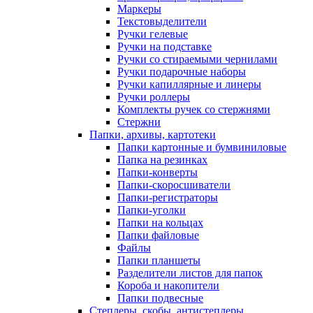
Маркеры
Текстовыделители
Ручки гелевые
Ручки на подставке
Ручки со стираемыми чернилами
Ручки подарочные наборы
Ручки капиллярные и линеры
Ручки роллеры
Комплекты ручек со стержнями
Стержни
Папки, архивы, картотеки
Папки картонные и бумвиниловые
Папка на резинках
Папки-конверты
Папки-скоросшиватели
Папки-регистраторы
Папки-уголки
Папки на кольцах
Папки файловые
Файлы
Папки планшеты
Разделители листов для папок
Короба и накопители
Папки подвесные
Степлеры, скобы, антистеплеры