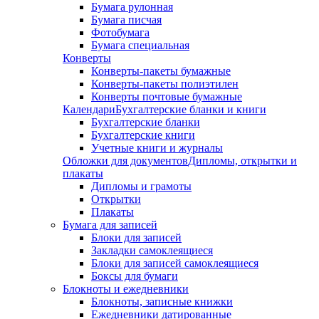
Бумага рулонная
Бумага писчая
Фотобумага
Бумага специальная
Конверты
Конверты-пакеты бумажные
Конверты-пакеты полиэтилен
Конверты почтовые бумажные
Календари
Бухгалтерские бланки и книги
Бухгалтерские бланки
Бухгалтерские книги
Учетные книги и журналы
Обложки для документов
Дипломы, открытки и
плакаты
Дипломы и грамоты
Открытки
Плакаты
Бумага для записей
Блоки для записей
Закладки самоклеящиеся
Блоки для записей самоклеящиеся
Боксы для бумаги
Блокноты и ежедневники
Блокноты, записные книжки
Ежедневники датированные