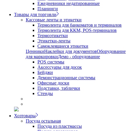
Ежедневники недатированные
Планинги
Товары для торговли
Кассовые ленты и этикетки
Термолента для банкоматов и терминалов
Термолента для ККМ, POS-терминалов
Термоэтикетки
Этикетки-ленты
Самоклеящиеся этикетки
Ценники
Наклейки для документов
Оборудование
для маркировки
Демо - оборудование
POS системы
Аксессуары для досок
Бейджи
Демонстрационные системы
Офисные доски
Подставки, таблички
Стенды
Хозтовары
Посуда остальная
Посуда из пластмассы