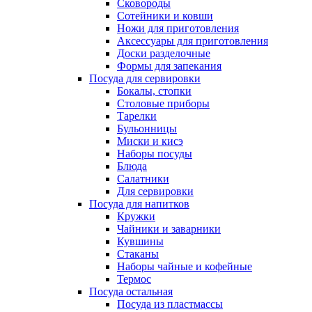
Сковороды
Сотейники и ковши
Ножи для приготовления
Аксессуары для приготовления
Доски разделочные
Формы для запекания
Посуда для сервировки
Бокалы, стопки
Столовые приборы
Тарелки
Бульонницы
Миски и кисэ
Наборы посуды
Блюда
Салатники
Для сервировки
Посуда для напитков
Кружки
Чайники и заварники
Кувшины
Стаканы
Наборы чайные и кофейные
Термос
Посуда остальная
Посуда из пластмассы