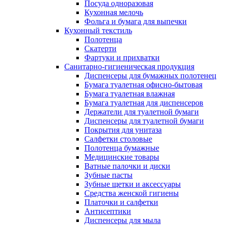
Посуда одноразовая
Кухонная мелочь
Фольга и бумага для выпечки
Кухонный текстиль
Полотенца
Скатерти
Фартуки и прихватки
Санитарно-гигиеническая продукция
Диспенсеры для бумажных полотенец
Бумага туалетная офисно-бытовая
Бумага туалетная влажная
Бумага туалетная для диспенсеров
Держатели для туалетной бумаги
Диспенсеры для туалетной бумаги
Покрытия для унитаза
Салфетки столовые
Полотенца бумажные
Медицинские товары
Ватные палочки и диски
Зубные пасты
Зубные щетки и аксессуары
Средства женской гигиены
Платочки и салфетки
Антисептики
Диспенсеры для мыла