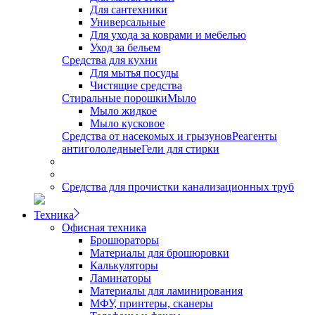
Для сантехники
Универсальные
Для ухода за коврами и мебелью
Уход за бельем
Средства для кухни
Для мытья посуды
Чистящие средства
Стиральные порошки
Мыло
Мыло жидкое
Мыло кусковое
Средства от насекомых и грызунов
Реагенты
антигололедные
Гели для стирки
Средства для прочистки канализационных труб
Техника
Офисная техника
Брошюраторы
Материалы для брошюровки
Калькуляторы
Ламинаторы
Материалы для ламинирования
МФУ, принтеры, сканеры