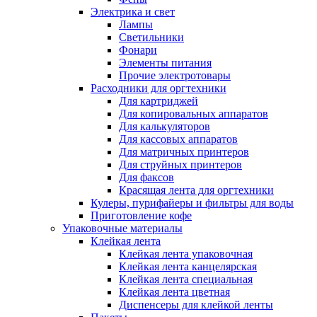
Электрика и свет
Лампы
Светильники
Фонари
Элементы питания
Прочие электротовары
Расходники для оргтехники
Для картриджей
Для копировальных аппаратов
Для калькуляторов
Для кассовых аппаратов
Для матричных принтеров
Для струйных принтеров
Для факсов
Красящая лента для оргтехники
Кулеры, пурифайеры и фильтры для воды
Приготовление кофе
Упаковочные материалы
Клейкая лента
Клейкая лента упаковочная
Клейкая лента канцелярская
Клейкая лента специальная
Клейкая лента цветная
Диспенсеры для клейкой ленты