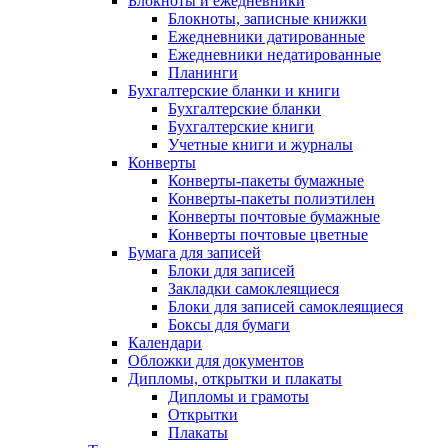
Блокноты и ежедневники
Блокноты, записные книжки
Ежедневники датированные
Ежедневники недатированные
Планинги
Бухгалтерские бланки и книги
Бухгалтерские бланки
Бухгалтерские книги
Учетные книги и журналы
Конверты
Конверты-пакеты бумажные
Конверты-пакеты полиэтилен
Конверты почтовые бумажные
Конверты почтовые цветные
Бумага для записей
Блоки для записей
Закладки самоклеящиеся
Блоки для записей самоклеящиеся
Боксы для бумаги
Календари
Обложки для документов
Дипломы, открытки и плакаты
Дипломы и грамоты
Открытки
Плакаты