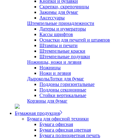
Кнопки и булавки
Скрепки, скрепочницы
Зажимы для бумаг
Аксессуары
Штемпельные принадлежности
Датеры и нумераторы
Кассы шрифтов
Оснастки для печатей и штампов
Штампы и печати
Штемпельные краски
Штемпельные подушки
Ножницы, ножи и лезвия
Ножницы
Ножи и лезвия
Дыроколы
Лотки для бумаг
Поддоны горизонтальные
Поддоны секционные
Стойки вертикальные
Корзины для бумаг
Бумажная продукция
Бумага для офисной техники
Бумага офисная
Бумага офисная цветная
Бумага полноцветная печать