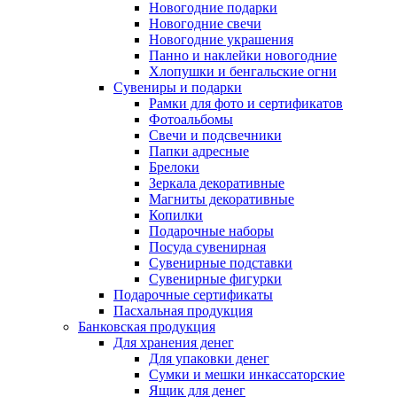
Новогодние подарки
Новогодние свечи
Новогодние украшения
Панно и наклейки новогодние
Хлопушки и бенгальские огни
Сувениры и подарки
Рамки для фото и сертификатов
Фотоальбомы
Свечи и подсвечники
Папки адресные
Брелоки
Зеркала декоративные
Магниты декоративные
Копилки
Подарочные наборы
Посуда сувенирная
Сувенирные подставки
Сувенирные фигурки
Подарочные сертификаты
Пасхальная продукция
Банковская продукция
Для хранения денег
Для упаковки денег
Сумки и мешки инкассаторские
Ящик для денег