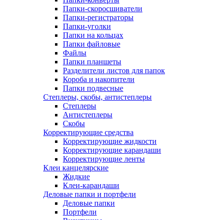
Папки-скоросшиватели
Папки-регистраторы
Папки-уголки
Папки на кольцах
Папки файловые
Файлы
Папки планшеты
Разделители листов для папок
Короба и накопители
Папки подвесные
Степлеры, скобы, антистеплеры
Степлеры
Антистеплеры
Скобы
Корректирующие средства
Корректирующие жидкости
Корректирующие карандаши
Корректирующие ленты
Клеи канцелярские
Жидкие
Клеи-карандаши
Деловые папки и портфели
Деловые папки
Портфели