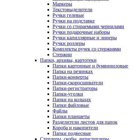
Маркеры
Текстовыделители
Ручки гелевые
Ручки на подставке
Ручки со стираемыми чернилами
Ручки подарочные наборы
Ручки капиллярные и линеры
Ручки роллеры
Комплекты ручек со стержнями
Стержни
Папки, архивы, картотеки
Папки картонные и бумвиниловые
Папка на резинках
Папки-конверты
Папки-скоросшиватели
Папки-регистраторы
Папки-уголки
Папки на кольцах
Папки файловые
Файлы
Папки планшеты
Разделители листов для папок
Короба и накопители
Папки подвесные
Степлеры, скобы, антистеплеры