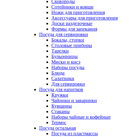
Сковороды
Сотейники и ковши
Ножи для приготовления
Аксессуары для приготовления
Доски разделочные
Формы для запекания
Посуда для сервировки
Бокалы, стопки
Столовые приборы
Тарелки
Бульонницы
Миски и кисэ
Наборы посуды
Блюда
Салатники
Для сервировки
Посуда для напитков
Кружки
Чайники и заварники
Кувшины
Стаканы
Наборы чайные и кофейные
Термос
Посуда остальная
Посуда из пластмассы