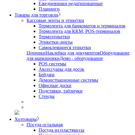
Ежедневники недатированные
Планинги
Товары для торговли
Кассовые ленты и этикетки
Термолента для банкоматов и терминалов
Термолента для ККМ, POS-терминалов
Термоэтикетки
Этикетки-ленты
Самоклеящиеся этикетки
Ценники
Наклейки для документов
Оборудование
для маркировки
Демо - оборудование
POS системы
Аксессуары для досок
Бейджи
Демонстрационные системы
Офисные доски
Подставки, таблички
Стенды
Хозтовары
Посуда остальная
Посуда из пластмассы