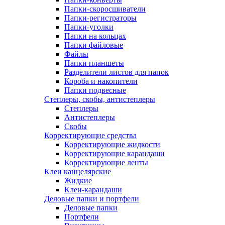
Папки-скоросшиватели
Папки-регистраторы
Папки-уголки
Папки на кольцах
Папки файловые
Файлы
Папки планшеты
Разделители листов для папок
Короба и накопители
Папки подвесные
Степлеры, скобы, антистеплеры
Степлеры
Антистеплеры
Скобы
Корректирующие средства
Корректирующие жидкости
Корректирующие карандаши
Корректирующие ленты
Клеи канцелярские
Жидкие
Клеи-карандаши
Деловые папки и портфели
Деловые папки
Портфели