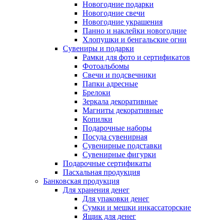
Новогодние подарки
Новогодние свечи
Новогодние украшения
Панно и наклейки новогодние
Хлопушки и бенгальские огни
Сувениры и подарки
Рамки для фото и сертификатов
Фотоальбомы
Свечи и подсвечники
Папки адресные
Брелоки
Зеркала декоративные
Магниты декоративные
Копилки
Подарочные наборы
Посуда сувенирная
Сувенирные подставки
Сувенирные фигурки
Подарочные сертификаты
Пасхальная продукция
Банковская продукция
Для хранения денег
Для упаковки денег
Сумки и мешки инкассаторские
Ящик для денег