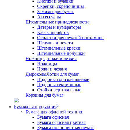
Кнопки и булавки
Скрепки, скрепочницы
Зажимы для бумаг
Аксессуары
Штемпельные принадлежности
Датеры и нумераторы
Кассы шрифтов
Оснастки для печатей и штампов
Штампы и печати
Штемпельные краски
Штемпельные подушки
Ножницы, ножи и лезвия
Ножницы
Ножи и лезвия
Дыроколы
Лотки для бумаг
Поддоны горизонтальные
Поддоны секционные
Стойки вертикальные
Корзины для бумаг
Бумажная продукция
Бумага для офисной техники
Бумага офисная
Бумага офисная цветная
Бумага полноцветная печать