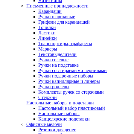
Визитницы
Письменные принадлежности
Карандаши
Ручки шариковые
Грифели для карандашей
Точилки
Ластики
Линейки
Транспортиры, трафареты
Маркеры
Текстовыделители
Ручки гелевые
Ручки на подставке
Ручки со стираемыми чернилами
Ручки подарочные наборы
Ручки капиллярные и линеры
Ручки роллеры
Комплекты ручек со стержнями
Стержни
Настольные наборы и подставки
Настольный набор пластиковый
Настольные наборы
Канцелярские подставки
Офисные мелочи
Резинки для денег