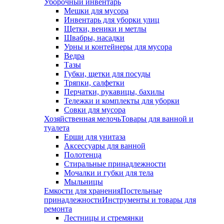
Уборочный инвентарь
Мешки для мусора
Инвентарь для уборки улиц
Щетки, веники и метлы
Швабры, насадки
Урны и контейнеры для мусора
Ведра
Тазы
Губки, щетки для посуды
Тряпки, салфетки
Перчатки, рукавицы, бахилы
Тележки и комплекты для уборки
Совки для мусора
Хозяйственная мелочь
Товары для ванной и
туалета
Ерши для унитаза
Аксессуары для ванной
Полотенца
Стиральные принадлежности
Мочалки и губки для тела
Мыльницы
Емкости для хранения
Постельные
принадлежности
Инструменты и товары для
ремонта
Лестницы и стремянки