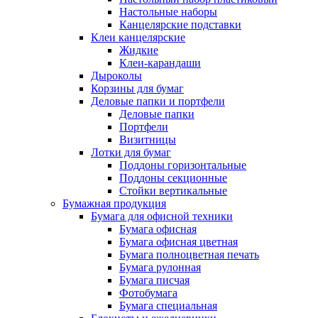
Настольные наборы
Канцелярские подставки
Клеи канцелярские
Жидкие
Клеи-карандаши
Дыроколы
Корзины для бумаг
Деловые папки и портфели
Деловые папки
Портфели
Визитницы
Лотки для бумаг
Поддоны горизонтальные
Поддоны секционные
Стойки вертикальные
Бумажная продукция
Бумага для офисной техники
Бумага офисная
Бумага офисная цветная
Бумага полноцветная печать
Бумага рулонная
Бумага писчая
Фотобумага
Бумага специальная