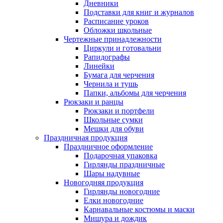
Дневники
Подставки для книг и журналов
Расписание уроков
Обложки школьные
Чертежные принадлежности
Циркули и готовальни
Рапидографы
Линейки
Бумага для черчения
Чернила и тушь
Папки, альбомы для черчения
Рюкзаки и ранцы
Рюкзаки и портфели
Школьные сумки
Мешки для обуви
Праздничная продукция
Праздничное оформление
Подарочная упаковка
Гирлянды праздничные
Шары надувные
Новогодняя продукция
Гирлянды новогодние
Елки новогодние
Карнавальные костюмы и маски
Мишура и дождик