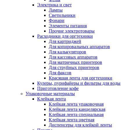
Электрика и свет
Лампы
Светильники
Фонари
Элементы питания
Прочие электротовары
Расходники для оргтехники
Для картриджей
Для копировальных аппаратов
Для калькуляторов
Для кассовых аппаратов
Для матричных принтеров
Для струйных принтеров
Для факсов
Красящая лента для оргтехники
Кулеры, пурифайеры и фильтры для воды
Приготовление кофе
Упаковочные материалы
Клейкая лента
Клейкая лента упаковочная
Клейкая лента канцелярская
Клейкая лента специальная
Клейкая лента цветная
Диспенсеры для клейкой ленты