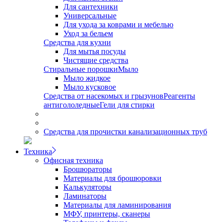
Для сантехники
Универсальные
Для ухода за коврами и мебелью
Уход за бельем
Средства для кухни
Для мытья посуды
Чистящие средства
Стиральные порошки
Мыло
Мыло жидкое
Мыло кусковое
Средства от насекомых и грызунов
Реагенты
антигололедные
Гели для стирки
Средства для прочистки канализационных труб
Техника
Офисная техника
Брошюраторы
Материалы для брошюровки
Калькуляторы
Ламинаторы
Материалы для ламинирования
МФУ, принтеры, сканеры