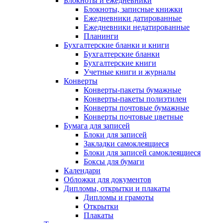
Блокноты и ежедневники
Блокноты, записные книжки
Ежедневники датированные
Ежедневники недатированные
Планинги
Бухгалтерские бланки и книги
Бухгалтерские бланки
Бухгалтерские книги
Учетные книги и журналы
Конверты
Конверты-пакеты бумажные
Конверты-пакеты полиэтилен
Конверты почтовые бумажные
Конверты почтовые цветные
Бумага для записей
Блоки для записей
Закладки самоклеящиеся
Блоки для записей самоклеящиеся
Боксы для бумаги
Календари
Обложки для документов
Дипломы, открытки и плакаты
Дипломы и грамоты
Открытки
Плакаты