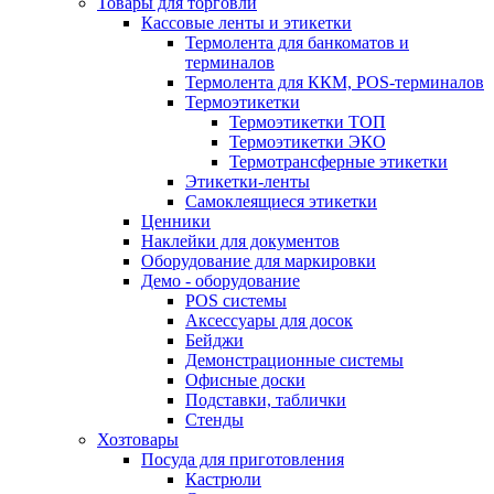
Товары для торговли
Кассовые ленты и этикетки
Термолента для банкоматов и
терминалов
Термолента для ККМ, POS-терминалов
Термоэтикетки
Термоэтикетки ТОП
Термоэтикетки ЭКО
Термотрансферные этикетки
Этикетки-ленты
Самоклеящиеся этикетки
Ценники
Наклейки для документов
Оборудование для маркировки
Демо - оборудование
POS системы
Аксессуары для досок
Бейджи
Демонстрационные системы
Офисные доски
Подставки, таблички
Стенды
Хозтовары
Посуда для приготовления
Кастрюли