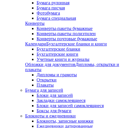
Бумага рулонная
Бумага писчая
Фотобумага
Бумага специальная
Конверты
Конверты-пакеты бумажные
Конверты-пакеты полиэтилен
Конверты почтовые бумажные
Календари
Бухгалтерские бланки и книги
Бухгалтерские бланки
Бухгалтерские книги
Учетные книги и журналы
Обложки для документов
Дипломы, открытки и
плакаты
Дипломы и грамоты
Открытки
Плакаты
Бумага для записей
Блоки для записей
Закладки самоклеящиеся
Блоки для записей самоклеящиеся
Боксы для бумаги
Блокноты и ежедневники
Блокноты, записные книжки
Ежедневники датированные