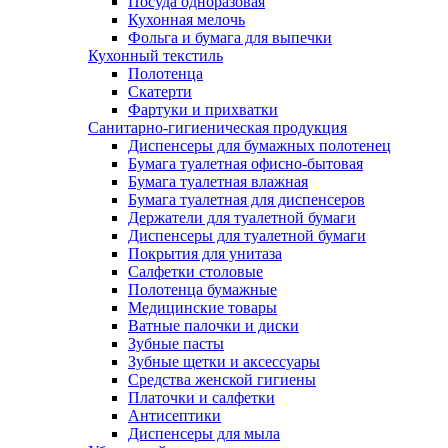
Посуда одноразовая
Кухонная мелочь
Фольга и бумага для выпечки
Кухонный текстиль
Полотенца
Скатерти
Фартуки и прихватки
Санитарно-гигиеническая продукция
Диспенсеры для бумажных полотенец
Бумага туалетная офисно-бытовая
Бумага туалетная влажная
Бумага туалетная для диспенсеров
Держатели для туалетной бумаги
Диспенсеры для туалетной бумаги
Покрытия для унитаза
Салфетки столовые
Полотенца бумажные
Медицинские товары
Ватные палочки и диски
Зубные пасты
Зубные щетки и аксессуары
Средства женской гигиены
Платочки и салфетки
Антисептики
Диспенсеры для мыла