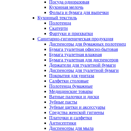
Посуда одноразовая
Кухонная мелочь
Фольга и бумага для выпечки
Кухонный текстиль
Полотенца
Скатерти
Фартуки и прихватки
Санитарно-гигиеническая продукция
Диспенсеры для бумажных полотенец
Бумага туалетная офисно-бытовая
Бумага туалетная влажная
Бумага туалетная для диспенсеров
Держатели для туалетной бумаги
Диспенсеры для туалетной бумаги
Покрытия для унитаза
Салфетки столовые
Полотенца бумажные
Медицинские товары
Ватные палочки и диски
Зубные пасты
Зубные щетки и аксессуары
Средства женской гигиены
Платочки и салфетки
Антисептики
Диспенсеры для мыла