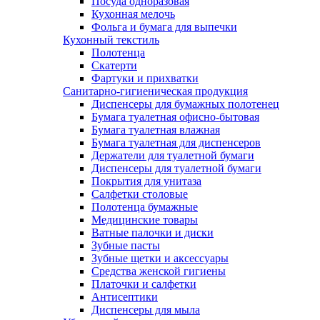
Посуда одноразовая
Кухонная мелочь
Фольга и бумага для выпечки
Кухонный текстиль
Полотенца
Скатерти
Фартуки и прихватки
Санитарно-гигиеническая продукция
Диспенсеры для бумажных полотенец
Бумага туалетная офисно-бытовая
Бумага туалетная влажная
Бумага туалетная для диспенсеров
Держатели для туалетной бумаги
Диспенсеры для туалетной бумаги
Покрытия для унитаза
Салфетки столовые
Полотенца бумажные
Медицинские товары
Ватные палочки и диски
Зубные пасты
Зубные щетки и аксессуары
Средства женской гигиены
Платочки и салфетки
Антисептики
Диспенсеры для мыла