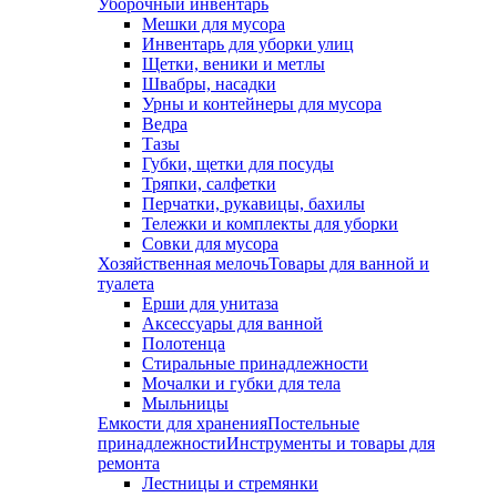
Уборочный инвентарь
Мешки для мусора
Инвентарь для уборки улиц
Щетки, веники и метлы
Швабры, насадки
Урны и контейнеры для мусора
Ведра
Тазы
Губки, щетки для посуды
Тряпки, салфетки
Перчатки, рукавицы, бахилы
Тележки и комплекты для уборки
Совки для мусора
Хозяйственная мелочь
Товары для ванной и
туалета
Ерши для унитаза
Аксессуары для ванной
Полотенца
Стиральные принадлежности
Мочалки и губки для тела
Мыльницы
Емкости для хранения
Постельные
принадлежности
Инструменты и товары для
ремонта
Лестницы и стремянки