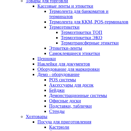
Товары для торговли
Кассовые ленты и этикетки
Термолента для банкоматов и
терминалов
Термолента для ККМ, POS-терминалов
Термоэтикетки
Термоэтикетки ТОП
Термоэтикетки ЭКО
Термотрансферные этикетки
Этикетки-ленты
Самоклеящиеся этикетки
Ценники
Наклейки для документов
Оборудование для маркировки
Демо - оборудование
POS системы
Аксессуары для досок
Бейджи
Демонстрационные системы
Офисные доски
Подставки, таблички
Стенды
Хозтовары
Посуда для приготовления
Кастрюли