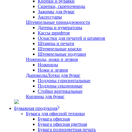
Кнопки и булавки
Скрепки, скрепочницы
Зажимы для бумаг
Аксессуары
Штемпельные принадлежности
Датеры и нумераторы
Кассы шрифтов
Оснастки для печатей и штампов
Штампы и печати
Штемпельные краски
Штемпельные подушки
Ножницы, ножи и лезвия
Ножницы
Ножи и лезвия
Дыроколы
Лотки для бумаг
Поддоны горизонтальные
Поддоны секционные
Стойки вертикальные
Корзины для бумаг
Бумажная продукция
Бумага для офисной техники
Бумага офисная
Бумага офисная цветная
Бумага полноцветная печать