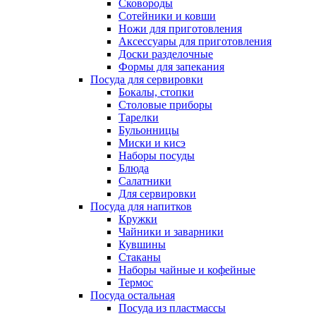
Сковороды
Сотейники и ковши
Ножи для приготовления
Аксессуары для приготовления
Доски разделочные
Формы для запекания
Посуда для сервировки
Бокалы, стопки
Столовые приборы
Тарелки
Бульонницы
Миски и кисэ
Наборы посуды
Блюда
Салатники
Для сервировки
Посуда для напитков
Кружки
Чайники и заварники
Кувшины
Стаканы
Наборы чайные и кофейные
Термос
Посуда остальная
Посуда из пластмассы