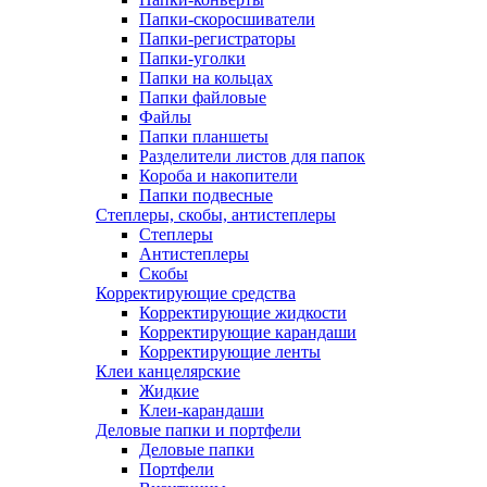
Папки-скоросшиватели
Папки-регистраторы
Папки-уголки
Папки на кольцах
Папки файловые
Файлы
Папки планшеты
Разделители листов для папок
Короба и накопители
Папки подвесные
Степлеры, скобы, антистеплеры
Степлеры
Антистеплеры
Скобы
Корректирующие средства
Корректирующие жидкости
Корректирующие карандаши
Корректирующие ленты
Клеи канцелярские
Жидкие
Клеи-карандаши
Деловые папки и портфели
Деловые папки
Портфели