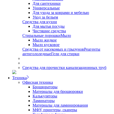
Для сантехники
Универсальные
Для ухода за коврами и мебелью
Уход за бельем
Средства для кухни
Для мытья посуды
Чистящие средства
Стиральные порошки
Мыло
Мыло жидкое
Мыло кусковое
Средства от насекомых и грызунов
Реагенты
антигололедные
Гели для стирки
Средства для прочистки канализационных труб
Техника
Офисная техника
Брошюраторы
Материалы для брошюровки
Калькуляторы
Ламинаторы
Материалы для ламинирования
МФУ, принтеры, сканеры