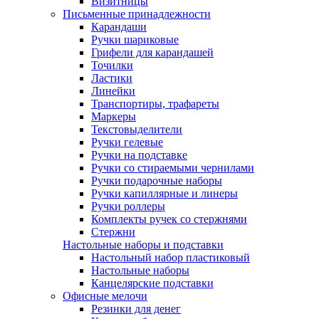
Визитницы
Письменные принадлежности
Карандаши
Ручки шариковые
Грифели для карандашей
Точилки
Ластики
Линейки
Транспортиры, трафареты
Маркеры
Текстовыделители
Ручки гелевые
Ручки на подставке
Ручки со стираемыми чернилами
Ручки подарочные наборы
Ручки капиллярные и линеры
Ручки роллеры
Комплекты ручек со стержнями
Стержни
Настольные наборы и подставки
Настольный набор пластиковый
Настольные наборы
Канцелярские подставки
Офисные мелочи
Резинки для денег