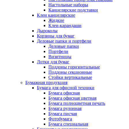
Настольные наборы
Канцелярские подставки
Клеи канцелярские
Жидкие
Клеи-карандаши
Дыроколы
Корзины для бумаг
Деловые папки и портфели
Деловые папки
Портфели
Визитницы
Лотки для бумаг
Поддоны горизонтальные
Поддоны секционные
Стойки вертикальные
Бумажная продукция
Бумага для офисной техники
Бумага офисная
Бумага офисная цветная
Бумага полноцветная печать
Бумага рулонная
Бумага писчая
Фотобумага
Бумага специальная