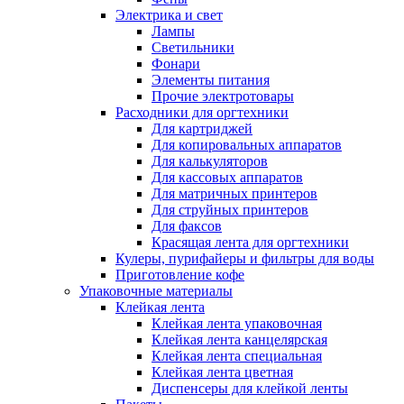
Электрика и свет
Лампы
Светильники
Фонари
Элементы питания
Прочие электротовары
Расходники для оргтехники
Для картриджей
Для копировальных аппаратов
Для калькуляторов
Для кассовых аппаратов
Для матричных принтеров
Для струйных принтеров
Для факсов
Красящая лента для оргтехники
Кулеры, пурифайеры и фильтры для воды
Приготовление кофе
Упаковочные материалы
Клейкая лента
Клейкая лента упаковочная
Клейкая лента канцелярская
Клейкая лента специальная
Клейкая лента цветная
Диспенсеры для клейкой ленты