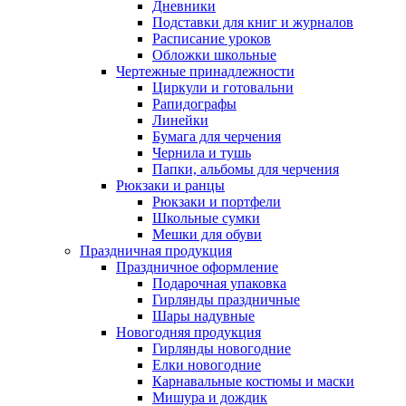
Дневники
Подставки для книг и журналов
Расписание уроков
Обложки школьные
Чертежные принадлежности
Циркули и готовальни
Рапидографы
Линейки
Бумага для черчения
Чернила и тушь
Папки, альбомы для черчения
Рюкзаки и ранцы
Рюкзаки и портфели
Школьные сумки
Мешки для обуви
Праздничная продукция
Праздничное оформление
Подарочная упаковка
Гирлянды праздничные
Шары надувные
Новогодняя продукция
Гирлянды новогодние
Елки новогодние
Карнавальные костюмы и маски
Мишура и дождик