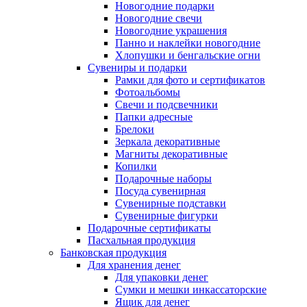
Новогодние подарки
Новогодние свечи
Новогодние украшения
Панно и наклейки новогодние
Хлопушки и бенгальские огни
Сувениры и подарки
Рамки для фото и сертификатов
Фотоальбомы
Свечи и подсвечники
Папки адресные
Брелоки
Зеркала декоративные
Магниты декоративные
Копилки
Подарочные наборы
Посуда сувенирная
Сувенирные подставки
Сувенирные фигурки
Подарочные сертификаты
Пасхальная продукция
Банковская продукция
Для хранения денег
Для упаковки денег
Сумки и мешки инкассаторские
Ящик для денег