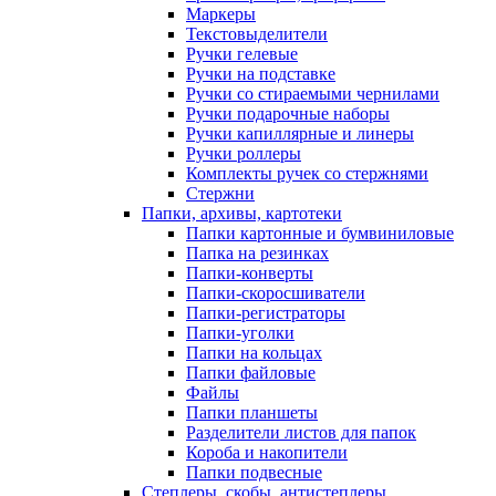
Маркеры
Текстовыделители
Ручки гелевые
Ручки на подставке
Ручки со стираемыми чернилами
Ручки подарочные наборы
Ручки капиллярные и линеры
Ручки роллеры
Комплекты ручек со стержнями
Стержни
Папки, архивы, картотеки
Папки картонные и бумвиниловые
Папка на резинках
Папки-конверты
Папки-скоросшиватели
Папки-регистраторы
Папки-уголки
Папки на кольцах
Папки файловые
Файлы
Папки планшеты
Разделители листов для папок
Короба и накопители
Папки подвесные
Степлеры, скобы, антистеплеры