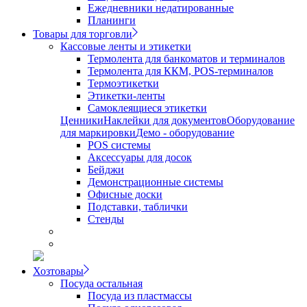
Ежедневники недатированные
Планинги
Товары для торговли
Кассовые ленты и этикетки
Термолента для банкоматов и терминалов
Термолента для ККМ, POS-терминалов
Термоэтикетки
Этикетки-ленты
Самоклеящиеся этикетки
Ценники
Наклейки для документов
Оборудование
для маркировки
Демо - оборудование
POS системы
Аксессуары для досок
Бейджи
Демонстрационные системы
Офисные доски
Подставки, таблички
Стенды
Хозтовары
Посуда остальная
Посуда из пластмассы