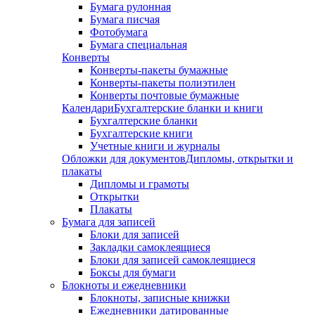
Бумага рулонная
Бумага писчая
Фотобумага
Бумага специальная
Конверты
Конверты-пакеты бумажные
Конверты-пакеты полиэтилен
Конверты почтовые бумажные
Календари
Бухгалтерские бланки и книги
Бухгалтерские бланки
Бухгалтерские книги
Учетные книги и журналы
Обложки для документов
Дипломы, открытки и
плакаты
Дипломы и грамоты
Открытки
Плакаты
Бумага для записей
Блоки для записей
Закладки самоклеящиеся
Блоки для записей самоклеящиеся
Боксы для бумаги
Блокноты и ежедневники
Блокноты, записные книжки
Ежедневники датированные