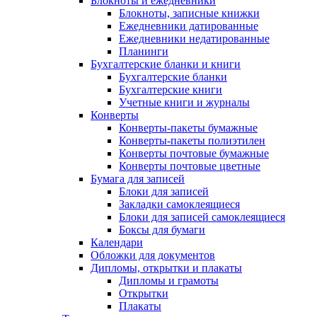
Блокноты и ежедневники
Блокноты, записные книжки
Ежедневники датированные
Ежедневники недатированные
Планинги
Бухгалтерские бланки и книги
Бухгалтерские бланки
Бухгалтерские книги
Учетные книги и журналы
Конверты
Конверты-пакеты бумажные
Конверты-пакеты полиэтилен
Конверты почтовые бумажные
Конверты почтовые цветные
Бумага для записей
Блоки для записей
Закладки самоклеящиеся
Блоки для записей самоклеящиеся
Боксы для бумаги
Календари
Обложки для документов
Дипломы, открытки и плакаты
Дипломы и грамоты
Открытки
Плакаты