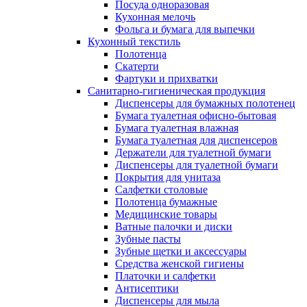
Посуда одноразовая
Кухонная мелочь
Фольга и бумага для выпечки
Кухонный текстиль
Полотенца
Скатерти
Фартуки и прихватки
Санитарно-гигиеническая продукция
Диспенсеры для бумажных полотенец
Бумага туалетная офисно-бытовая
Бумага туалетная влажная
Бумага туалетная для диспенсеров
Держатели для туалетной бумаги
Диспенсеры для туалетной бумаги
Покрытия для унитаза
Салфетки столовые
Полотенца бумажные
Медицинские товары
Ватные палочки и диски
Зубные пасты
Зубные щетки и аксессуары
Средства женской гигиены
Платочки и салфетки
Антисептики
Диспенсеры для мыла