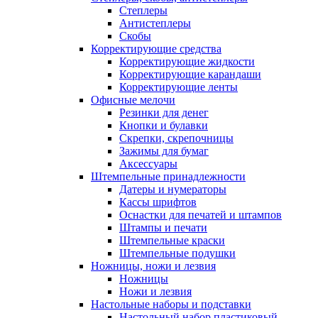
Степлеры
Антистеплеры
Скобы
Корректирующие средства
Корректирующие жидкости
Корректирующие карандаши
Корректирующие ленты
Офисные мелочи
Резинки для денег
Кнопки и булавки
Скрепки, скрепочницы
Зажимы для бумаг
Аксессуары
Штемпельные принадлежности
Датеры и нумераторы
Кассы шрифтов
Оснастки для печатей и штампов
Штампы и печати
Штемпельные краски
Штемпельные подушки
Ножницы, ножи и лезвия
Ножницы
Ножи и лезвия
Настольные наборы и подставки
Настольный набор пластиковый