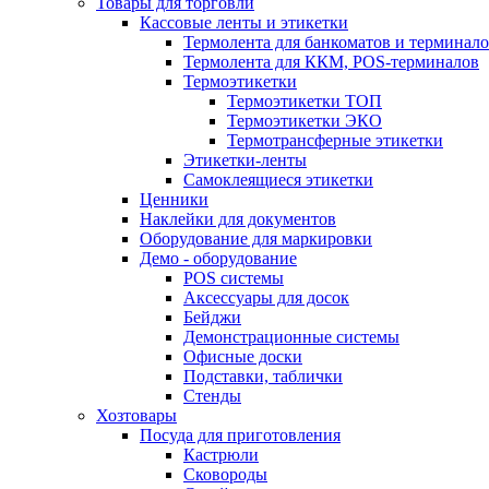
Товары для торговли
Кассовые ленты и этикетки
Термолента для банкоматов и терминал
Термолента для ККМ, POS-терминалов
Термоэтикетки
Термоэтикетки ТОП
Термоэтикетки ЭКО
Термотрансферные этикетки
Этикетки-ленты
Самоклеящиеся этикетки
Ценники
Наклейки для документов
Оборудование для маркировки
Демо - оборудование
POS системы
Аксессуары для досок
Бейджи
Демонстрационные системы
Офисные доски
Подставки, таблички
Стенды
Хозтовары
Посуда для приготовления
Кастрюли
Сковороды