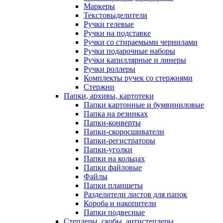
Маркеры
Текстовыделители
Ручки гелевые
Ручки на подставке
Ручки со стираемыми чернилами
Ручки подарочные наборы
Ручки капиллярные и линеры
Ручки роллеры
Комплекты ручек со стержнями
Стержни
Папки, архивы, картотеки
Папки картонные и бумвиниловые
Папка на резинках
Папки-конверты
Папки-скоросшиватели
Папки-регистраторы
Папки-уголки
Папки на кольцах
Папки файловые
Файлы
Папки планшеты
Разделители листов для папок
Короба и накопители
Папки подвесные
Степлеры, скобы, антистеплеры