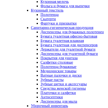
Кухонная мелочь
Фольга и бумага для выпечки
Кухонный текстиль
Полотенца
Скатерти
Фартуки и прихватки
Санитарно-гигиеническая продукция
Диспенсеры для бумажных полотенец
Бумага туалетная офисно-бытовая
Бумага туалетная влажная
Бумага туалетная для диспенсеров
Держатели для туалетной бумаги
Диспенсеры для туалетной бумаги
Покрытия для унитаза
Салфетки столовые
Полотенца бумажные
Медицинские товары
Ватные палочки и диски
Зубные пасты
Зубные щетки и аксессуары
Средства женской гигиены
Платочки и салфетки
Антисептики
Диспенсеры для мыла
Уборочный инвентарь