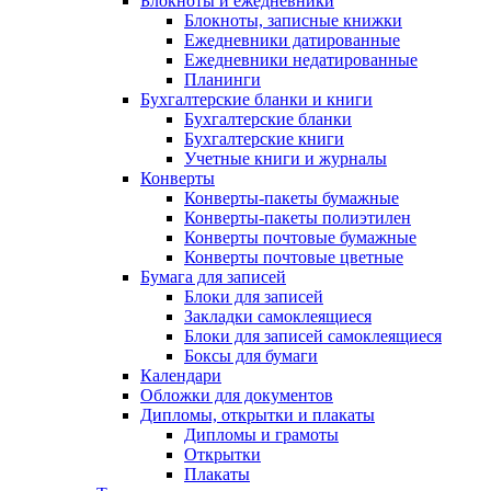
Блокноты и ежедневники
Блокноты, записные книжки
Ежедневники датированные
Ежедневники недатированные
Планинги
Бухгалтерские бланки и книги
Бухгалтерские бланки
Бухгалтерские книги
Учетные книги и журналы
Конверты
Конверты-пакеты бумажные
Конверты-пакеты полиэтилен
Конверты почтовые бумажные
Конверты почтовые цветные
Бумага для записей
Блоки для записей
Закладки самоклеящиеся
Блоки для записей самоклеящиеся
Боксы для бумаги
Календари
Обложки для документов
Дипломы, открытки и плакаты
Дипломы и грамоты
Открытки
Плакаты