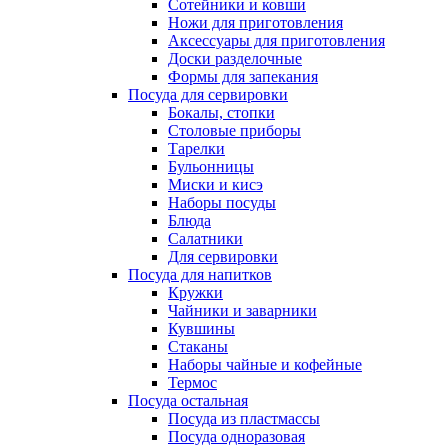
Сотейники и ковши
Ножи для приготовления
Аксессуары для приготовления
Доски разделочные
Формы для запекания
Посуда для сервировки
Бокалы, стопки
Столовые приборы
Тарелки
Бульонницы
Миски и кисэ
Наборы посуды
Блюда
Салатники
Для сервировки
Посуда для напитков
Кружки
Чайники и заварники
Кувшины
Стаканы
Наборы чайные и кофейные
Термос
Посуда остальная
Посуда из пластмассы
Посуда одноразовая