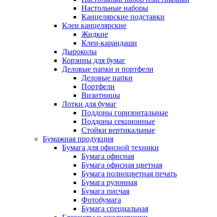
Настольные наборы
Канцелярские подставки
Клеи канцелярские
Жидкие
Клеи-карандаши
Дыроколы
Корзины для бумаг
Деловые папки и портфели
Деловые папки
Портфели
Визитницы
Лотки для бумаг
Поддоны горизонтальные
Поддоны секционные
Стойки вертикальные
Бумажная продукция
Бумага для офисной техники
Бумага офисная
Бумага офисная цветная
Бумага полноцветная печать
Бумага рулонная
Бумага писчая
Фотобумага
Бумага специальная