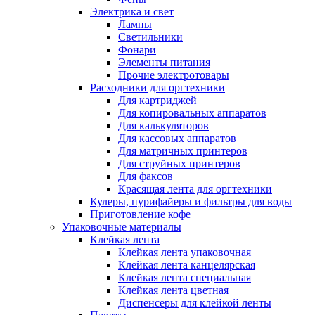
Электрика и свет
Лампы
Светильники
Фонари
Элементы питания
Прочие электротовары
Расходники для оргтехники
Для картриджей
Для копировальных аппаратов
Для калькуляторов
Для кассовых аппаратов
Для матричных принтеров
Для струйных принтеров
Для факсов
Красящая лента для оргтехники
Кулеры, пурифайеры и фильтры для воды
Приготовление кофе
Упаковочные материалы
Клейкая лента
Клейкая лента упаковочная
Клейкая лента канцелярская
Клейкая лента специальная
Клейкая лента цветная
Диспенсеры для клейкой ленты