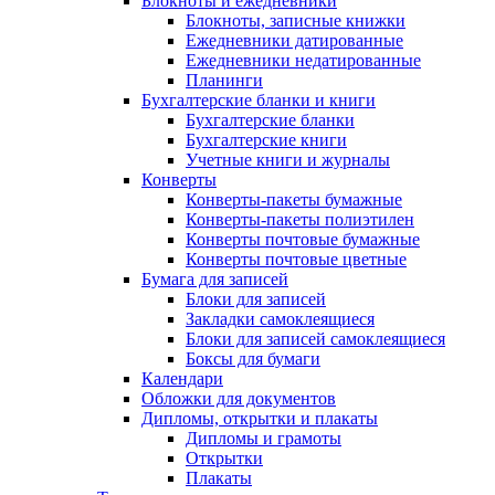
Блокноты и ежедневники
Блокноты, записные книжки
Ежедневники датированные
Ежедневники недатированные
Планинги
Бухгалтерские бланки и книги
Бухгалтерские бланки
Бухгалтерские книги
Учетные книги и журналы
Конверты
Конверты-пакеты бумажные
Конверты-пакеты полиэтилен
Конверты почтовые бумажные
Конверты почтовые цветные
Бумага для записей
Блоки для записей
Закладки самоклеящиеся
Блоки для записей самоклеящиеся
Боксы для бумаги
Календари
Обложки для документов
Дипломы, открытки и плакаты
Дипломы и грамоты
Открытки
Плакаты