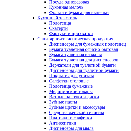
Посуда одноразовая
Кухонная мелочь
Фольга и бумага для выпечки
Кухонный текстиль
Полотенца
Скатерти
Фартуки и прихватки
Санитарно-гигиеническая продукция
Диспенсеры для бумажных полотенец
Бумага туалетная офисно-бытовая
Бумага туалетная влажная
Бумага туалетная для диспенсеров
Держатели для туалетной бумаги
Диспенсеры для туалетной бумаги
Покрытия для унитаза
Салфетки столовые
Полотенца бумажные
Медицинские товары
Ватные палочки и диски
Зубные пасты
Зубные щетки и аксессуары
Средства женской гигиены
Платочки и салфетки
Антисептики
Диспенсеры для мыла