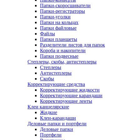
Папки-скоросшиватели
Папки-регистраторы
Папки-уголки
Папки на кольцах
Папки файловые
Файлы
Папки планшеты
Разделители листов для папок
Короба и накопители
Папки подвесные
Степлеры, скобы, антистеплеры
Степлеры
Антистеплеры
Скобы
Корректирующие средства
Корректирующие жидкости
Корректирующие карандаши
Корректирующие ленты
Клеи канцелярские
Жидкие
Клеи-карандаши
Деловые папки и портфели
Деловые папки
Портфели