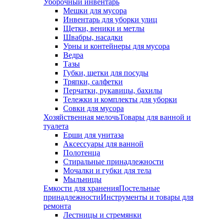
Уборочный инвентарь
Мешки для мусора
Инвентарь для уборки улиц
Щетки, веники и метлы
Швабры, насадки
Урны и контейнеры для мусора
Ведра
Тазы
Губки, щетки для посуды
Тряпки, салфетки
Перчатки, рукавицы, бахилы
Тележки и комплекты для уборки
Совки для мусора
Хозяйственная мелочь
Товары для ванной и
туалета
Ерши для унитаза
Аксессуары для ванной
Полотенца
Стиральные принадлежности
Мочалки и губки для тела
Мыльницы
Емкости для хранения
Постельные
принадлежности
Инструменты и товары для
ремонта
Лестницы и стремянки