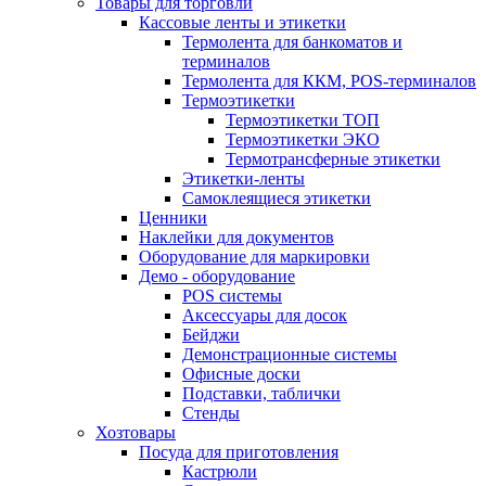
Товары для торговли
Кассовые ленты и этикетки
Термолента для банкоматов и
терминалов
Термолента для ККМ, POS-терминалов
Термоэтикетки
Термоэтикетки ТОП
Термоэтикетки ЭКО
Термотрансферные этикетки
Этикетки-ленты
Самоклеящиеся этикетки
Ценники
Наклейки для документов
Оборудование для маркировки
Демо - оборудование
POS системы
Аксессуары для досок
Бейджи
Демонстрационные системы
Офисные доски
Подставки, таблички
Стенды
Хозтовары
Посуда для приготовления
Кастрюли