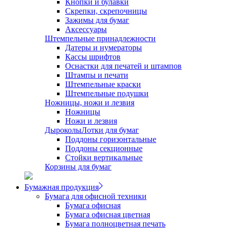
Кнопки и булавки
Скрепки, скрепочницы
Зажимы для бумаг
Аксессуары
Штемпельные принадлежности
Датеры и нумераторы
Кассы шрифтов
Оснастки для печатей и штампов
Штампы и печати
Штемпельные краски
Штемпельные подушки
Ножницы, ножи и лезвия
Ножницы
Ножи и лезвия
Дыроколы
Лотки для бумаг
Поддоны горизонтальные
Поддоны секционные
Стойки вертикальные
Корзины для бумаг
Бумажная продукция
Бумага для офисной техники
Бумага офисная
Бумага офисная цветная
Бумага полноцветная печать