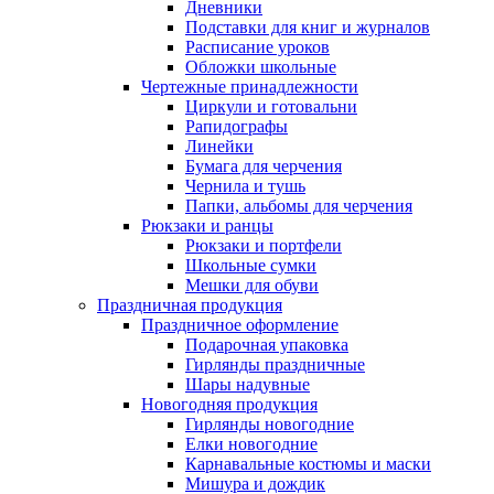
Дневники
Подставки для книг и журналов
Расписание уроков
Обложки школьные
Чертежные принадлежности
Циркули и готовальни
Рапидографы
Линейки
Бумага для черчения
Чернила и тушь
Папки, альбомы для черчения
Рюкзаки и ранцы
Рюкзаки и портфели
Школьные сумки
Мешки для обуви
Праздничная продукция
Праздничное оформление
Подарочная упаковка
Гирлянды праздничные
Шары надувные
Новогодняя продукция
Гирлянды новогодние
Елки новогодние
Карнавальные костюмы и маски
Мишура и дождик