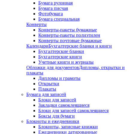
Бумага рулонная
Бумага писчая
Фотобумага
Бумага специальная
Конверты
Конверты-пакеты бумажные
Конверты-пакеты полиэтилен
Конверты почтовые бумажные
Календари
Бухгалтерские бланки и книги
Бухгалтерские бланки
Бухгалтерские книги
Учетные книги и журналы
Обложки для документов
Дипломы, открытки и
плакаты
Дипломы и грамоты
Открытки
Плакаты
Бумага для записей
Блоки для записей
Закладки самоклеящиеся
Блоки для записей самоклеящиеся
Боксы для бумаги
Блокноты и ежедневники
Блокноты, записные книжки
Ежедневники датированные