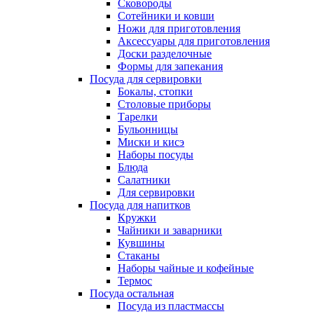
Сковороды
Сотейники и ковши
Ножи для приготовления
Аксессуары для приготовления
Доски разделочные
Формы для запекания
Посуда для сервировки
Бокалы, стопки
Столовые приборы
Тарелки
Бульонницы
Миски и кисэ
Наборы посуды
Блюда
Салатники
Для сервировки
Посуда для напитков
Кружки
Чайники и заварники
Кувшины
Стаканы
Наборы чайные и кофейные
Термос
Посуда остальная
Посуда из пластмассы