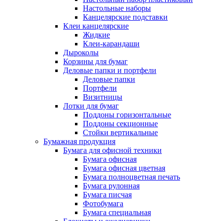
Настольные наборы
Канцелярские подставки
Клеи канцелярские
Жидкие
Клеи-карандаши
Дыроколы
Корзины для бумаг
Деловые папки и портфели
Деловые папки
Портфели
Визитницы
Лотки для бумаг
Поддоны горизонтальные
Поддоны секционные
Стойки вертикальные
Бумажная продукция
Бумага для офисной техники
Бумага офисная
Бумага офисная цветная
Бумага полноцветная печать
Бумага рулонная
Бумага писчая
Фотобумага
Бумага специальная