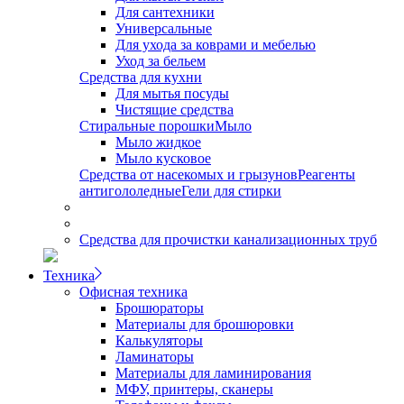
Для сантехники
Универсальные
Для ухода за коврами и мебелью
Уход за бельем
Средства для кухни
Для мытья посуды
Чистящие средства
Стиральные порошки
Мыло
Мыло жидкое
Мыло кусковое
Средства от насекомых и грызунов
Реагенты
антигололедные
Гели для стирки
Средства для прочистки канализационных труб
Техника
Офисная техника
Брошюраторы
Материалы для брошюровки
Калькуляторы
Ламинаторы
Материалы для ламинирования
МФУ, принтеры, сканеры