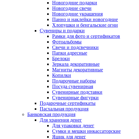
Новогодние подарки
Новогодние свечи
Новогодние украшения
Панно и наклейки новогодние
Хлопушки и бенгальские огни
Сувениры и подарки
Рамки для фото и сертификатов
Фотоальбомы
Свечи и подсвечники
Папки адресные
Брелоки
Зеркала декоративные
Магниты декоративные
Копилки
Подарочные наборы
Посуда сувенирная
Сувенирные подставки
Сувенирные фигурки
Подарочные сертификаты
Пасхальная продукция
Банковская продукция
Для хранения денег
Для упаковки денег
Сумки и мешки инкассаторские
Ящик для денег