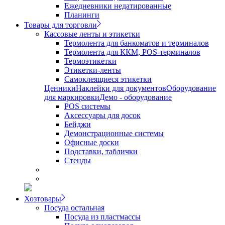
Ежедневники недатированные
Планинги
Товары для торговли
Кассовые ленты и этикетки
Термолента для банкоматов и терминалов
Термолента для ККМ, POS-терминалов
Термоэтикетки
Этикетки-ленты
Самоклеящиеся этикетки
Ценники
Наклейки для документов
Оборудование
для маркировки
Демо - оборудование
POS системы
Аксессуары для досок
Бейджи
Демонстрационные системы
Офисные доски
Подставки, таблички
Стенды
Хозтовары
Посуда остальная
Посуда из пластмассы