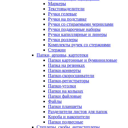
Маркеры
Текстовыделители
Ручки гелевые
Ручки на подставке
Ручки со стираемыми чернилами
Ручки подарочные наборы
Ручки капиллярные и линеры
Ручки роллеры
Комплекты ручек со стержнями
Стержни
Папки, архивы, картотеки
Папки картонные и бумвиниловые
Папка на резинках
Папки-конверты
Папки-скоросшиватели
Папки-регистраторы
Папки-уголки
Папки на кольцах
Папки файловые
Файлы
Папки планшеты
Разделители листов для папок
Короба и накопители
Папки подвесные
Степлеры, скобы, антистеплеры