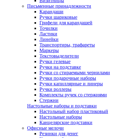
Визитницы
Письменные принадлежности
Карандаши
Ручки шариковые
Грифели для карандашей
Точилки
Ластики
Линейки
Транспортиры, трафареты
Маркеры
Текстовыделители
Ручки гелевые
Ручки на подставке
Ручки со стираемыми чернилами
Ручки подарочные наборы
Ручки капиллярные и линеры
Ручки роллеры
Комплекты ручек со стержнями
Стержни
Настольные наборы и подставки
Настольный набор пластиковый
Настольные наборы
Канцелярские подставки
Офисные мелочи
Резинки для денег