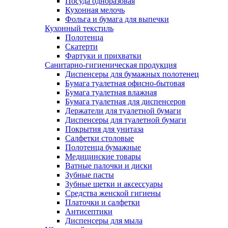
Посуда одноразовая
Кухонная мелочь
Фольга и бумага для выпечки
Кухонный текстиль
Полотенца
Скатерти
Фартуки и прихватки
Санитарно-гигиеническая продукция
Диспенсеры для бумажных полотенец
Бумага туалетная офисно-бытовая
Бумага туалетная влажная
Бумага туалетная для диспенсеров
Держатели для туалетной бумаги
Диспенсеры для туалетной бумаги
Покрытия для унитаза
Салфетки столовые
Полотенца бумажные
Медицинские товары
Ватные палочки и диски
Зубные пасты
Зубные щетки и аксессуары
Средства женской гигиены
Платочки и салфетки
Антисептики
Диспенсеры для мыла