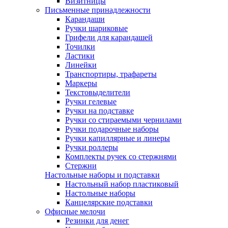
Визитницы
Письменные принадлежности
Карандаши
Ручки шариковые
Грифели для карандашей
Точилки
Ластики
Линейки
Транспортиры, трафареты
Маркеры
Текстовыделители
Ручки гелевые
Ручки на подставке
Ручки со стираемыми чернилами
Ручки подарочные наборы
Ручки капиллярные и линеры
Ручки роллеры
Комплекты ручек со стержнями
Стержни
Настольные наборы и подставки
Настольный набор пластиковый
Настольные наборы
Канцелярские подставки
Офисные мелочи
Резинки для денег