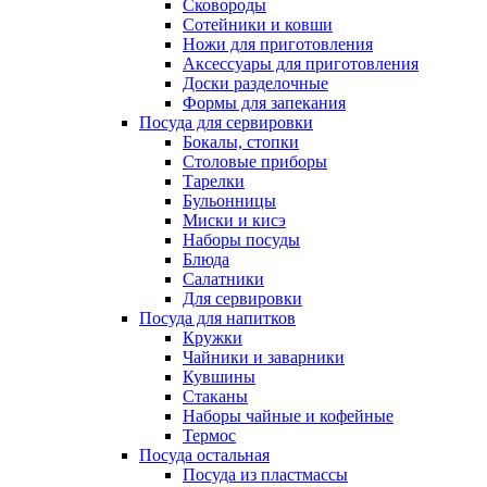
Сковороды
Сотейники и ковши
Ножи для приготовления
Аксессуары для приготовления
Доски разделочные
Формы для запекания
Посуда для сервировки
Бокалы, стопки
Столовые приборы
Тарелки
Бульонницы
Миски и кисэ
Наборы посуды
Блюда
Салатники
Для сервировки
Посуда для напитков
Кружки
Чайники и заварники
Кувшины
Стаканы
Наборы чайные и кофейные
Термос
Посуда остальная
Посуда из пластмассы