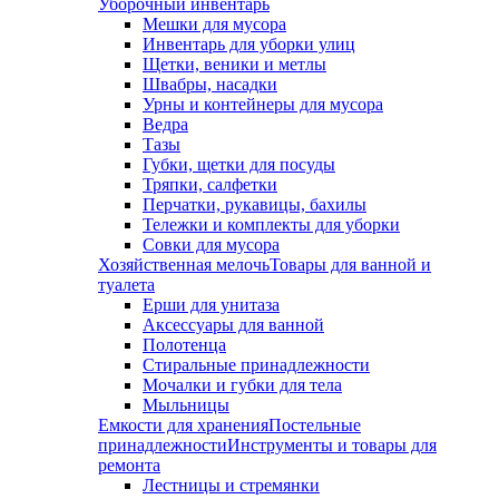
Уборочный инвентарь
Мешки для мусора
Инвентарь для уборки улиц
Щетки, веники и метлы
Швабры, насадки
Урны и контейнеры для мусора
Ведра
Тазы
Губки, щетки для посуды
Тряпки, салфетки
Перчатки, рукавицы, бахилы
Тележки и комплекты для уборки
Совки для мусора
Хозяйственная мелочь
Товары для ванной и
туалета
Ерши для унитаза
Аксессуары для ванной
Полотенца
Стиральные принадлежности
Мочалки и губки для тела
Мыльницы
Емкости для хранения
Постельные
принадлежности
Инструменты и товары для
ремонта
Лестницы и стремянки