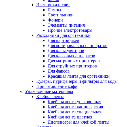
Электрика и свет
Лампы
Светильники
Фонари
Элементы питания
Прочие электротовары
Расходники для оргтехники
Для картриджей
Для копировальных аппаратов
Для калькуляторов
Для кассовых аппаратов
Для матричных принтеров
Для струйных принтеров
Для факсов
Красящая лента для оргтехники
Кулеры, пурифайеры и фильтры для воды
Приготовление кофе
Упаковочные материалы
Клейкая лента
Клейкая лента упаковочная
Клейкая лента канцелярская
Клейкая лента специальная
Клейкая лента цветная
Диспенсеры для клейкой ленты