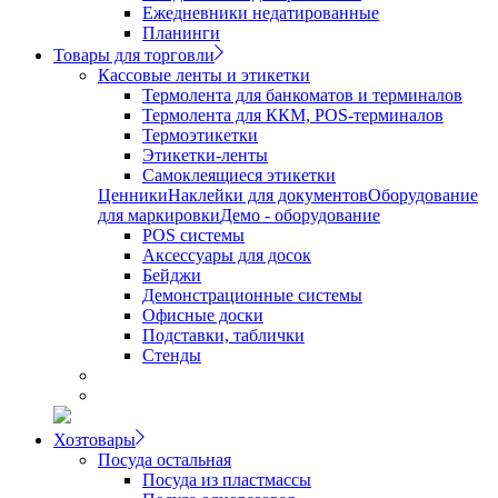
Ежедневники недатированные
Планинги
Товары для торговли
Кассовые ленты и этикетки
Термолента для банкоматов и терминалов
Термолента для ККМ, POS-терминалов
Термоэтикетки
Этикетки-ленты
Самоклеящиеся этикетки
Ценники
Наклейки для документов
Оборудование
для маркировки
Демо - оборудование
POS системы
Аксессуары для досок
Бейджи
Демонстрационные системы
Офисные доски
Подставки, таблички
Стенды
Хозтовары
Посуда остальная
Посуда из пластмассы