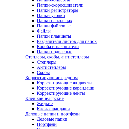
Папки-скоросшиватели
Папки-регистраторы
Папки-уголки
Папки на кольцах
Папки файловые
Файлы
Папки планшеты
Разделители листов для папок
Короба и накопители
Папки подвесные
Степлеры, скобы, антистеплеры
Степлеры
Антистеплеры
Скобы
Корректирующие средства
Корректирующие жидкости
Корректирующие карандаши
Корректирующие ленты
Клеи канцелярские
Жидкие
Клеи-карандаши
Деловые папки и портфели
Деловые папки
Портфели