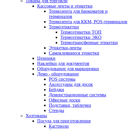
Товары для торговли
Кассовые ленты и этикетки
Термолента для банкоматов и
терминалов
Термолента для ККМ, POS-терминалов
Термоэтикетки
Термоэтикетки ТОП
Термоэтикетки ЭКО
Термотрансферные этикетки
Этикетки-ленты
Самоклеящиеся этикетки
Ценники
Наклейки для документов
Оборудование для маркировки
Демо - оборудование
POS системы
Аксессуары для досок
Бейджи
Демонстрационные системы
Офисные доски
Подставки, таблички
Стенды
Хозтовары
Посуда для приготовления
Кастрюли