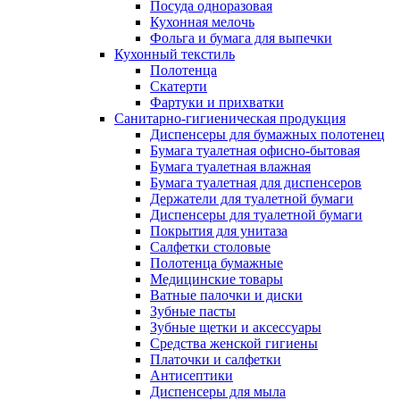
Посуда одноразовая
Кухонная мелочь
Фольга и бумага для выпечки
Кухонный текстиль
Полотенца
Скатерти
Фартуки и прихватки
Санитарно-гигиеническая продукция
Диспенсеры для бумажных полотенец
Бумага туалетная офисно-бытовая
Бумага туалетная влажная
Бумага туалетная для диспенсеров
Держатели для туалетной бумаги
Диспенсеры для туалетной бумаги
Покрытия для унитаза
Салфетки столовые
Полотенца бумажные
Медицинские товары
Ватные палочки и диски
Зубные пасты
Зубные щетки и аксессуары
Средства женской гигиены
Платочки и салфетки
Антисептики
Диспенсеры для мыла