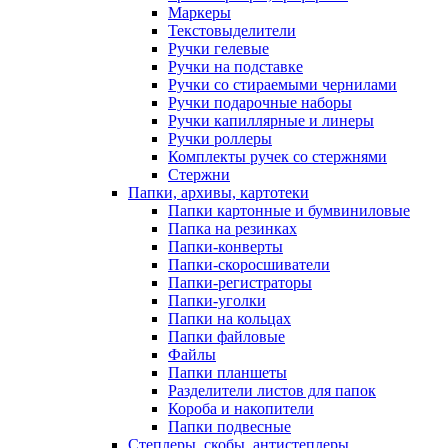
Маркеры
Текстовыделители
Ручки гелевые
Ручки на подставке
Ручки со стираемыми чернилами
Ручки подарочные наборы
Ручки капиллярные и линеры
Ручки роллеры
Комплекты ручек со стержнями
Стержни
Папки, архивы, картотеки
Папки картонные и бумвиниловые
Папка на резинках
Папки-конверты
Папки-скоросшиватели
Папки-регистраторы
Папки-уголки
Папки на кольцах
Папки файловые
Файлы
Папки планшеты
Разделители листов для папок
Короба и накопители
Папки подвесные
Степлеры, скобы, антистеплеры