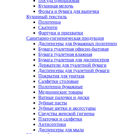
Посуда одноразовая
Кухонная мелочь
Фольга и бумага для выпечки
Кухонный текстиль
Полотенца
Скатерти
Фартуки и прихватки
Санитарно-гигиеническая продукция
Диспенсеры для бумажных полотенец
Бумага туалетная офисно-бытовая
Бумага туалетная влажная
Бумага туалетная для диспенсеров
Держатели для туалетной бумаги
Диспенсеры для туалетной бумаги
Покрытия для унитаза
Салфетки столовые
Полотенца бумажные
Медицинские товары
Ватные палочки и диски
Зубные пасты
Зубные щетки и аксессуары
Средства женской гигиены
Платочки и салфетки
Антисептики
Диспенсеры для мыла