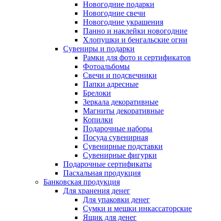
Новогодние подарки
Новогодние свечи
Новогодние украшения
Панно и наклейки новогодние
Хлопушки и бенгальские огни
Сувениры и подарки
Рамки для фото и сертификатов
Фотоальбомы
Свечи и подсвечники
Папки адресные
Брелоки
Зеркала декоративные
Магниты декоративные
Копилки
Подарочные наборы
Посуда сувенирная
Сувенирные подставки
Сувенирные фигурки
Подарочные сертификаты
Пасхальная продукция
Банковская продукция
Для хранения денег
Для упаковки денег
Сумки и мешки инкассаторские
Ящик для денег