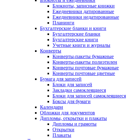
Блокноты и ежедневники
Блокноты, записные книжки
Ежедневники датированные
Ежедневники недатированные
Планинги
Бухгалтерские бланки и книги
Бухгалтерские бланки
Бухгалтерские книги
Учетные книги и журналы
Конверты
Конверты-пакеты бумажные
Конверты-пакеты полиэтилен
Конверты почтовые бумажные
Конверты почтовые цветные
Бумага для записей
Блоки для записей
Закладки самоклеящиеся
Блоки для записей самоклеящиеся
Боксы для бумаги
Календари
Обложки для документов
Дипломы, открытки и плакаты
Дипломы и грамоты
Открытки
Плакаты