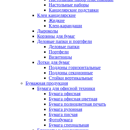
Настольные наборы
Канцелярские подставки
Клеи канцелярские
Жидкие
Клеи-карандаши
Дыроколы
Корзины для бумаг
Деловые папки и портфели
Деловые папки
Портфели
Визитницы
Лотки для бумаг
Поддоны горизонтальные
Поддоны секционные
Стойки вертикальные
Бумажная продукция
Бумага для офисной техники
Бумага офисная
Бумага офисная цветная
Бумага полноцветная печать
Бумага рулонная
Бумага писчая
Фотобумага
Бумага специальная