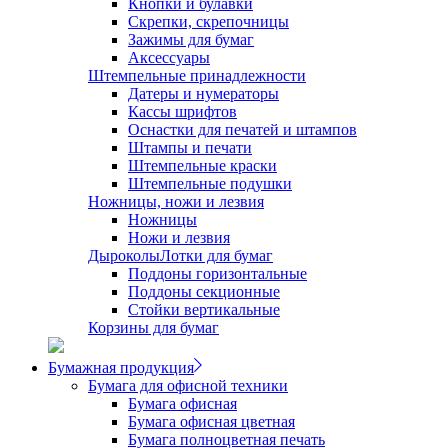
Кнопки и булавки
Скрепки, скрепочницы
Зажимы для бумаг
Аксессуары
Штемпельные принадлежности
Датеры и нумераторы
Кассы шрифтов
Оснастки для печатей и штампов
Штампы и печати
Штемпельные краски
Штемпельные подушки
Ножницы, ножи и лезвия
Ножницы
Ножи и лезвия
Дыроколы
Лотки для бумаг
Поддоны горизонтальные
Поддоны секционные
Стойки вертикальные
Корзины для бумаг
Бумажная продукция
Бумага для офисной техники
Бумага офисная
Бумага офисная цветная
Бумага полноцветная печать