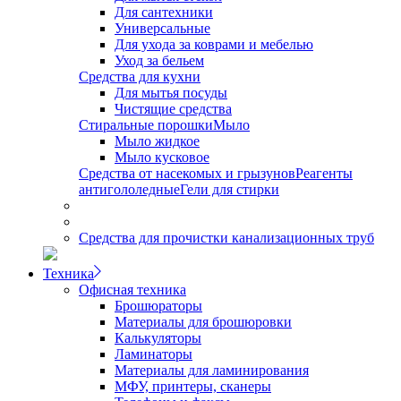
Для сантехники
Универсальные
Для ухода за коврами и мебелью
Уход за бельем
Средства для кухни
Для мытья посуды
Чистящие средства
Стиральные порошки
Мыло
Мыло жидкое
Мыло кусковое
Средства от насекомых и грызунов
Реагенты
антигололедные
Гели для стирки
Средства для прочистки канализационных труб
Техника
Офисная техника
Брошюраторы
Материалы для брошюровки
Калькуляторы
Ламинаторы
Материалы для ламинирования
МФУ, принтеры, сканеры