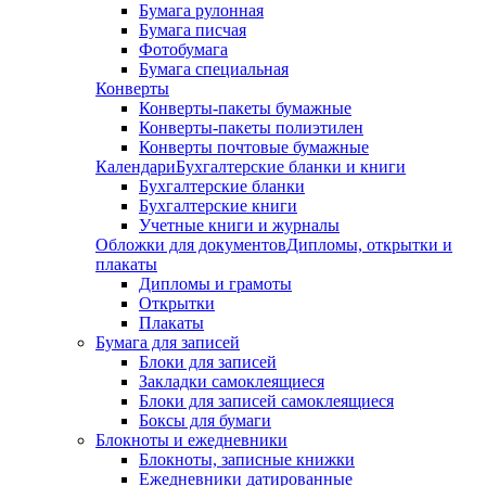
Бумага рулонная
Бумага писчая
Фотобумага
Бумага специальная
Конверты
Конверты-пакеты бумажные
Конверты-пакеты полиэтилен
Конверты почтовые бумажные
Календари
Бухгалтерские бланки и книги
Бухгалтерские бланки
Бухгалтерские книги
Учетные книги и журналы
Обложки для документов
Дипломы, открытки и
плакаты
Дипломы и грамоты
Открытки
Плакаты
Бумага для записей
Блоки для записей
Закладки самоклеящиеся
Блоки для записей самоклеящиеся
Боксы для бумаги
Блокноты и ежедневники
Блокноты, записные книжки
Ежедневники датированные