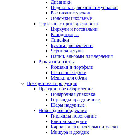
Дневники
Подставки для книг и журналов
Расписание уроков
Обложки школьные
Чертежные принадлежности
Циркули и готовальни
Рапидографы
Линейки
Бумага для черчения
Чернила и тушь
Папки, альбомы для черчения
Рюкзаки и ранцы
Рюкзаки и портфели
Школьные сумки
Мешки для обуви
Праздничная продукция
Праздничное оформление
Подарочная упаковка
Гирлянды праздничные
Шары надувные
Новогодняя продукция
Гирлянды новогодние
Елки новогодние
Карнавальные костюмы и маски
Мишура и дождик