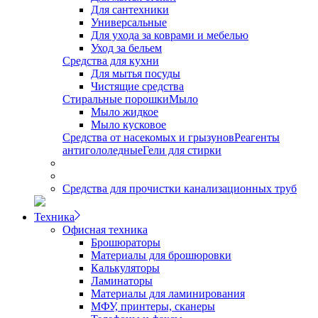
Для сантехники
Универсальные
Для ухода за коврами и мебелью
Уход за бельем
Средства для кухни
Для мытья посуды
Чистящие средства
Стиральные порошки
Мыло
Мыло жидкое
Мыло кусковое
Средства от насекомых и грызунов
Реагенты
антигололедные
Гели для стирки
Средства для прочистки канализационных труб
Техника
Офисная техника
Брошюраторы
Материалы для брошюровки
Калькуляторы
Ламинаторы
Материалы для ламинирования
МФУ, принтеры, сканеры