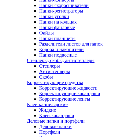
Папки-скоросшиватели
Папки-регистраторы
Папки-уголки
Папки на кольцах
Папки файловые
Файлы
Папки планшеты
Разделители листов для папок
Короба и накопители
Папки подвесные
Степлеры, скобы, антистеплеры
Степлеры
Антистеплеры
Скобы
Корректирующие средства
Корректирующие жидкости
Корректирующие карандаши
Корректирующие ленты
Клеи канцелярские
Жидкие
Клеи-карандаши
Деловые папки и портфели
Деловые папки
Портфели