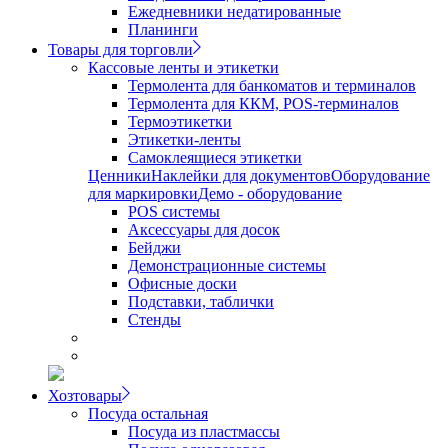
Ежедневники недатированные
Планинги
Товары для торговли
Кассовые ленты и этикетки
Термолента для банкоматов и терминалов
Термолента для ККМ, POS-терминалов
Термоэтикетки
Этикетки-ленты
Самоклеящиеся этикетки
Ценники
Наклейки для документов
Оборудование
для маркировки
Демо - оборудование
POS системы
Аксессуары для досок
Бейджи
Демонстрационные системы
Офисные доски
Подставки, таблички
Стенды
Хозтовары
Посуда остальная
Посуда из пластмассы