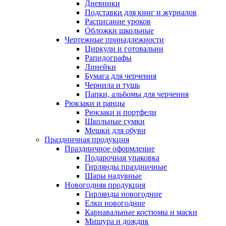
Дневники
Подставки для книг и журналов
Расписание уроков
Обложки школьные
Чертежные принадлежности
Циркули и готовальни
Рапидографы
Линейки
Бумага для черчения
Чернила и тушь
Папки, альбомы для черчения
Рюкзаки и ранцы
Рюкзаки и портфели
Школьные сумки
Мешки для обуви
Праздничная продукция
Праздничное оформление
Подарочная упаковка
Гирлянды праздничные
Шары надувные
Новогодняя продукция
Гирлянды новогодние
Елки новогодние
Карнавальные костюмы и маски
Мишура и дождик