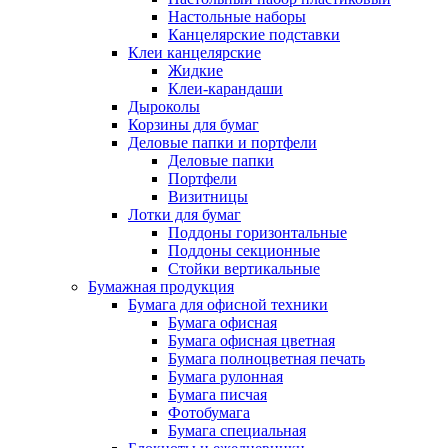
Настольные наборы
Канцелярские подставки
Клеи канцелярские
Жидкие
Клеи-карандаши
Дыроколы
Корзины для бумаг
Деловые папки и портфели
Деловые папки
Портфели
Визитницы
Лотки для бумаг
Поддоны горизонтальные
Поддоны секционные
Стойки вертикальные
Бумажная продукция
Бумага для офисной техники
Бумага офисная
Бумага офисная цветная
Бумага полноцветная печать
Бумага рулонная
Бумага писчая
Фотобумага
Бумага специальная