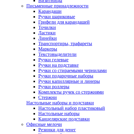
Визитницы
Письменные принадлежности
Карандаши
Ручки шариковые
Грифели для карандашей
Точилки
Ластики
Линейки
Транспортиры, трафареты
Маркеры
Текстовыделители
Ручки гелевые
Ручки на подставке
Ручки со стираемыми чернилами
Ручки подарочные наборы
Ручки капиллярные и линеры
Ручки роллеры
Комплекты ручек со стержнями
Стержни
Настольные наборы и подставки
Настольный набор пластиковый
Настольные наборы
Канцелярские подставки
Офисные мелочи
Резинки для денег