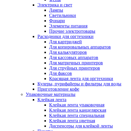
Электрика и свет
Лампы
Светильники
Фонари
Элементы питания
Прочие электротовары
Расходники для оргтехники
Для картриджей
Для копировальных аппаратов
Для калькуляторов
Для кассовых аппаратов
Для матричных принтеров
Для струйных принтеров
Для факсов
Красящая лента для оргтехники
Кулеры, пурифайеры и фильтры для воды
Приготовление кофе
Упаковочные материалы
Клейкая лента
Клейкая лента упаковочная
Клейкая лента канцелярская
Клейкая лента специальная
Клейкая лента цветная
Диспенсеры для клейкой ленты