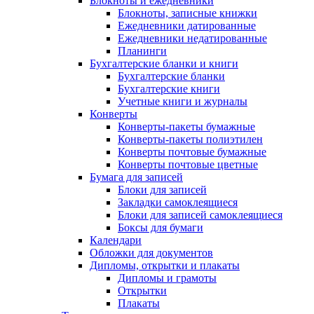
Блокноты и ежедневники
Блокноты, записные книжки
Ежедневники датированные
Ежедневники недатированные
Планинги
Бухгалтерские бланки и книги
Бухгалтерские бланки
Бухгалтерские книги
Учетные книги и журналы
Конверты
Конверты-пакеты бумажные
Конверты-пакеты полиэтилен
Конверты почтовые бумажные
Конверты почтовые цветные
Бумага для записей
Блоки для записей
Закладки самоклеящиеся
Блоки для записей самоклеящиеся
Боксы для бумаги
Календари
Обложки для документов
Дипломы, открытки и плакаты
Дипломы и грамоты
Открытки
Плакаты