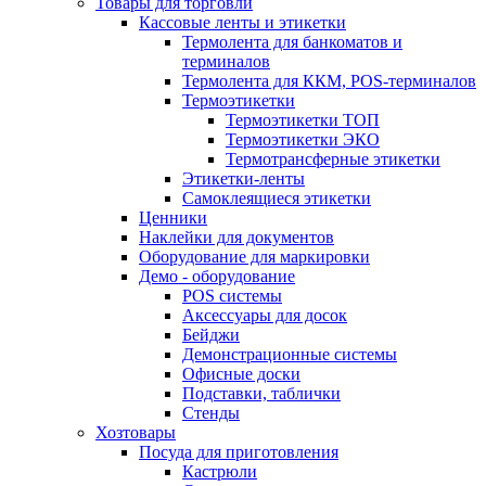
Товары для торговли
Кассовые ленты и этикетки
Термолента для банкоматов и
терминалов
Термолента для ККМ, POS-терминалов
Термоэтикетки
Термоэтикетки ТОП
Термоэтикетки ЭКО
Термотрансферные этикетки
Этикетки-ленты
Самоклеящиеся этикетки
Ценники
Наклейки для документов
Оборудование для маркировки
Демо - оборудование
POS системы
Аксессуары для досок
Бейджи
Демонстрационные системы
Офисные доски
Подставки, таблички
Стенды
Хозтовары
Посуда для приготовления
Кастрюли