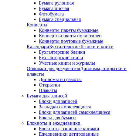
Бумага рулонная
Бумага писчая
Фотобумага
Бумага специальная
Конверты
Конверты-пакеты бумажные
Конверты-пакеты полиэтилен
Конверты почтовые бумажные
Календари
Бухгалтерские бланки и книги
Бухгалтерские бланки
Бухгалтерские книги
Учетные книги и журналы
Обложки для документов
Дипломы, открытки и
плакаты
Дипломы и грамоты
Открытки
Плакаты
Бумага для записей
Блоки для записей
Закладки самоклеящиеся
Блоки для записей самоклеящиеся
Боксы для бумаги
Блокноты и ежедневники
Блокноты, записные книжки
Ежедневники датированные