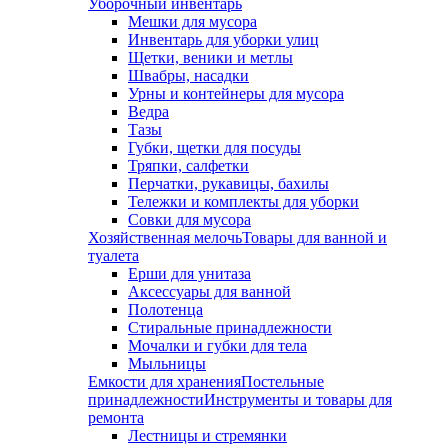
Уборочный инвентарь
Мешки для мусора
Инвентарь для уборки улиц
Щетки, веники и метлы
Швабры, насадки
Урны и контейнеры для мусора
Ведра
Тазы
Губки, щетки для посуды
Тряпки, салфетки
Перчатки, рукавицы, бахилы
Тележки и комплекты для уборки
Совки для мусора
Хозяйственная мелочь
Товары для ванной и
туалета
Ерши для унитаза
Аксессуары для ванной
Полотенца
Стиральные принадлежности
Мочалки и губки для тела
Мыльницы
Емкости для хранения
Постельные
принадлежности
Инструменты и товары для
ремонта
Лестницы и стремянки