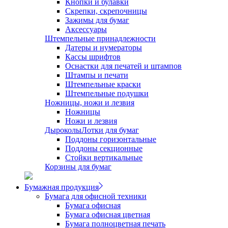
Кнопки и булавки
Скрепки, скрепочницы
Зажимы для бумаг
Аксессуары
Штемпельные принадлежности
Датеры и нумераторы
Кассы шрифтов
Оснастки для печатей и штампов
Штампы и печати
Штемпельные краски
Штемпельные подушки
Ножницы, ножи и лезвия
Ножницы
Ножи и лезвия
Дыроколы
Лотки для бумаг
Поддоны горизонтальные
Поддоны секционные
Стойки вертикальные
Корзины для бумаг
Бумажная продукция
Бумага для офисной техники
Бумага офисная
Бумага офисная цветная
Бумага полноцветная печать