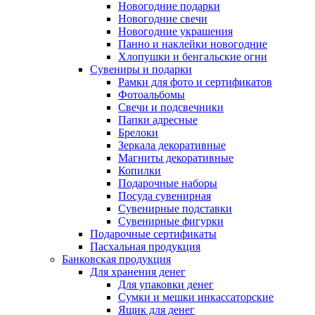
Новогодние подарки
Новогодние свечи
Новогодние украшения
Панно и наклейки новогодние
Хлопушки и бенгальские огни
Сувениры и подарки
Рамки для фото и сертификатов
Фотоальбомы
Свечи и подсвечники
Папки адресные
Брелоки
Зеркала декоративные
Магниты декоративные
Копилки
Подарочные наборы
Посуда сувенирная
Сувенирные подставки
Сувенирные фигурки
Подарочные сертификаты
Пасхальная продукция
Банковская продукция
Для хранения денег
Для упаковки денег
Сумки и мешки инкассаторские
Ящик для денег