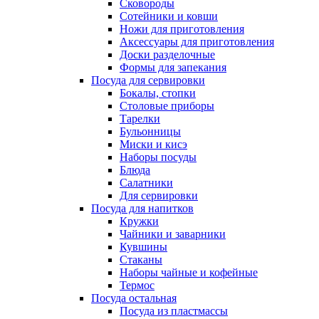
Сковороды
Сотейники и ковши
Ножи для приготовления
Аксессуары для приготовления
Доски разделочные
Формы для запекания
Посуда для сервировки
Бокалы, стопки
Столовые приборы
Тарелки
Бульонницы
Миски и кисэ
Наборы посуды
Блюда
Салатники
Для сервировки
Посуда для напитков
Кружки
Чайники и заварники
Кувшины
Стаканы
Наборы чайные и кофейные
Термос
Посуда остальная
Посуда из пластмассы