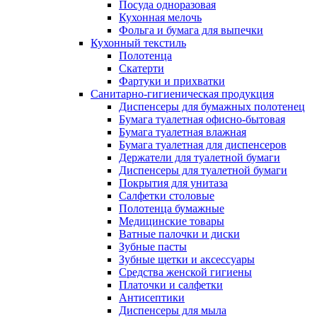
Посуда одноразовая
Кухонная мелочь
Фольга и бумага для выпечки
Кухонный текстиль
Полотенца
Скатерти
Фартуки и прихватки
Санитарно-гигиеническая продукция
Диспенсеры для бумажных полотенец
Бумага туалетная офисно-бытовая
Бумага туалетная влажная
Бумага туалетная для диспенсеров
Держатели для туалетной бумаги
Диспенсеры для туалетной бумаги
Покрытия для унитаза
Салфетки столовые
Полотенца бумажные
Медицинские товары
Ватные палочки и диски
Зубные пасты
Зубные щетки и аксессуары
Средства женской гигиены
Платочки и салфетки
Антисептики
Диспенсеры для мыла