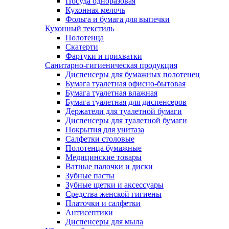
Посуда одноразовая
Кухонная мелочь
Фольга и бумага для выпечки
Кухонный текстиль
Полотенца
Скатерти
Фартуки и прихватки
Санитарно-гигиеническая продукция
Диспенсеры для бумажных полотенец
Бумага туалетная офисно-бытовая
Бумага туалетная влажная
Бумага туалетная для диспенсеров
Держатели для туалетной бумаги
Диспенсеры для туалетной бумаги
Покрытия для унитаза
Салфетки столовые
Полотенца бумажные
Медицинские товары
Ватные палочки и диски
Зубные пасты
Зубные щетки и аксессуары
Средства женской гигиены
Платочки и салфетки
Антисептики
Диспенсеры для мыла