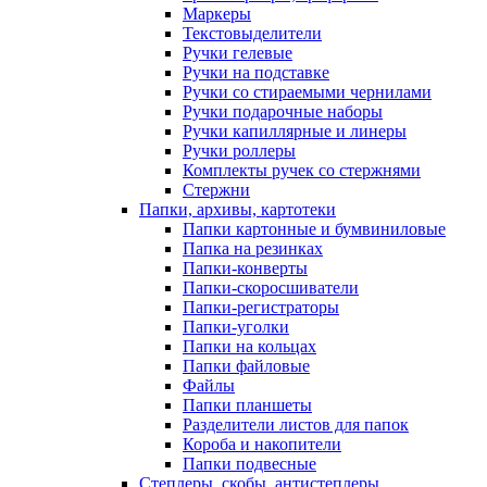
Маркеры
Текстовыделители
Ручки гелевые
Ручки на подставке
Ручки со стираемыми чернилами
Ручки подарочные наборы
Ручки капиллярные и линеры
Ручки роллеры
Комплекты ручек со стержнями
Стержни
Папки, архивы, картотеки
Папки картонные и бумвиниловые
Папка на резинках
Папки-конверты
Папки-скоросшиватели
Папки-регистраторы
Папки-уголки
Папки на кольцах
Папки файловые
Файлы
Папки планшеты
Разделители листов для папок
Короба и накопители
Папки подвесные
Степлеры, скобы, антистеплеры