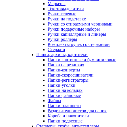
Маркеры
Текстовыделители
Ручки гелевые
Ручки на подставке
Ручки со стираемыми чернилами
Ручки подарочные наборы
Ручки капиллярные и линеры
Ручки роллеры
Комплекты ручек со стержнями
Стержни
Папки, архивы, картотеки
Папки картонные и бумвиниловые
Папка на резинках
Папки-конверты
Папки-скоросшиватели
Папки-регистраторы
Папки-уголки
Папки на кольцах
Папки файловые
Файлы
Папки планшеты
Разделители листов для папок
Короба и накопители
Папки подвесные
Степлеры, скобы, антистеплеры