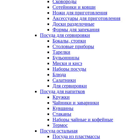
Сковороды
Сотейники и ковши
Ножи для приготовления
Аксессуары для приготовления
Доски разделочные
Формы для запекания
Посуда для сервировки
Бокалы, стопки
Столовые приборы
Тарелки
Бульонницы
Миски и кисэ
Наборы посуды
Блюда
Салатники
Для сервировки
Посуда для напитков
Кружки
Чайники и заварники
Кувшины
Стаканы
Наборы чайные и кофейные
Термос
Посуда остальная
Посуда из пластмассы