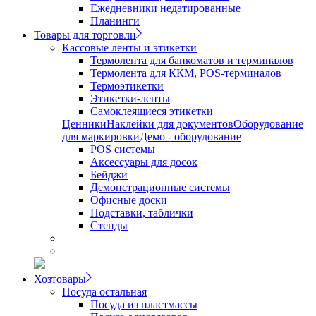
Ежедневники недатированные
Планинги
Товары для торговли
Кассовые ленты и этикетки
Термолента для банкоматов и терминалов
Термолента для ККМ, POS-терминалов
Термоэтикетки
Этикетки-ленты
Самоклеящиеся этикетки
Ценники
Наклейки для документов
Оборудование
для маркировки
Демо - оборудование
POS системы
Аксессуары для досок
Бейджи
Демонстрационные системы
Офисные доски
Подставки, таблички
Стенды
Хозтовары
Посуда остальная
Посуда из пластмассы