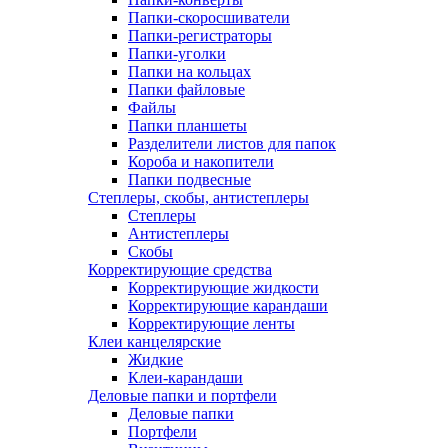
Папки-скоросшиватели
Папки-регистраторы
Папки-уголки
Папки на кольцах
Папки файловые
Файлы
Папки планшеты
Разделители листов для папок
Короба и накопители
Папки подвесные
Степлеры, скобы, антистеплеры
Степлеры
Антистеплеры
Скобы
Корректирующие средства
Корректирующие жидкости
Корректирующие карандаши
Корректирующие ленты
Клеи канцелярские
Жидкие
Клеи-карандаши
Деловые папки и портфели
Деловые папки
Портфели