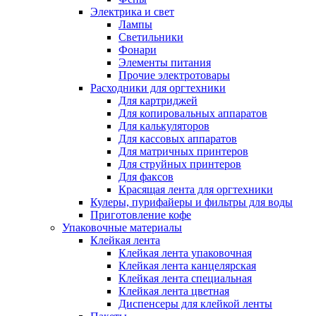
Электрика и свет
Лампы
Светильники
Фонари
Элементы питания
Прочие электротовары
Расходники для оргтехники
Для картриджей
Для копировальных аппаратов
Для калькуляторов
Для кассовых аппаратов
Для матричных принтеров
Для струйных принтеров
Для факсов
Красящая лента для оргтехники
Кулеры, пурифайеры и фильтры для воды
Приготовление кофе
Упаковочные материалы
Клейкая лента
Клейкая лента упаковочная
Клейкая лента канцелярская
Клейкая лента специальная
Клейкая лента цветная
Диспенсеры для клейкой ленты