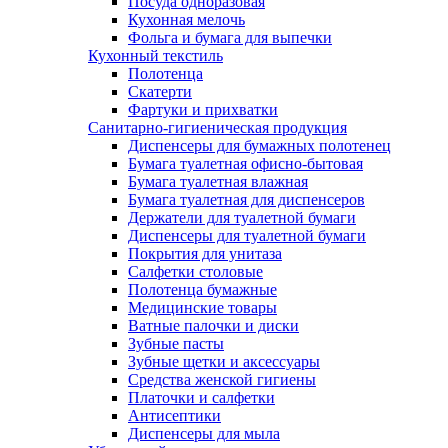
Посуда одноразовая
Кухонная мелочь
Фольга и бумага для выпечки
Кухонный текстиль
Полотенца
Скатерти
Фартуки и прихватки
Санитарно-гигиеническая продукция
Диспенсеры для бумажных полотенец
Бумага туалетная офисно-бытовая
Бумага туалетная влажная
Бумага туалетная для диспенсеров
Держатели для туалетной бумаги
Диспенсеры для туалетной бумаги
Покрытия для унитаза
Салфетки столовые
Полотенца бумажные
Медицинские товары
Ватные палочки и диски
Зубные пасты
Зубные щетки и аксессуары
Средства женской гигиены
Платочки и салфетки
Антисептики
Диспенсеры для мыла