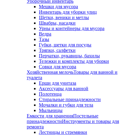
Уборочный инвентарь
Мешки для мусора
Инвентарь для уборки улиц
Щетки, веники и метлы
Швабры, насадки
Урны и контейнеры для мусора
Ведра
Тазы
Губки, щетки для посуды
Тряпки, салфетки
Перчатки, рукавицы, бахилы
Тележки и комплекты для уборки
Совки для мусора
Хозяйственная мелочь
Товары для ванной и
туалета
Ерши для унитаза
Аксессуары для ванной
Полотенца
Стиральные принадлежности
Мочалки и губки для тела
Мыльницы
Емкости для хранения
Постельные
принадлежности
Инструменты и товары для
ремонта
Лестницы и стремянки