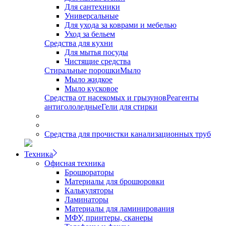
Для сантехники
Универсальные
Для ухода за коврами и мебелью
Уход за бельем
Средства для кухни
Для мытья посуды
Чистящие средства
Стиральные порошки
Мыло
Мыло жидкое
Мыло кусковое
Средства от насекомых и грызунов
Реагенты
антигололедные
Гели для стирки
Средства для прочистки канализационных труб
Техника
Офисная техника
Брошюраторы
Материалы для брошюровки
Калькуляторы
Ламинаторы
Материалы для ламинирования
МФУ, принтеры, сканеры