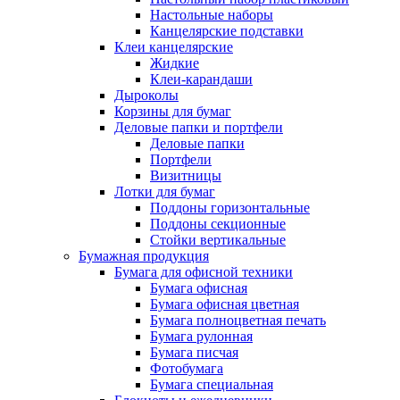
Настольные наборы
Канцелярские подставки
Клеи канцелярские
Жидкие
Клеи-карандаши
Дыроколы
Корзины для бумаг
Деловые папки и портфели
Деловые папки
Портфели
Визитницы
Лотки для бумаг
Поддоны горизонтальные
Поддоны секционные
Стойки вертикальные
Бумажная продукция
Бумага для офисной техники
Бумага офисная
Бумага офисная цветная
Бумага полноцветная печать
Бумага рулонная
Бумага писчая
Фотобумага
Бумага специальная