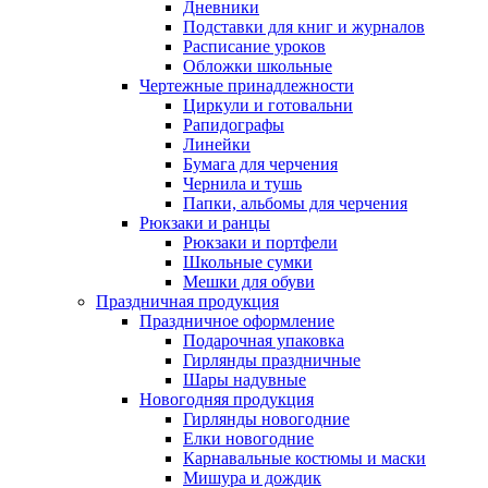
Дневники
Подставки для книг и журналов
Расписание уроков
Обложки школьные
Чертежные принадлежности
Циркули и готовальни
Рапидографы
Линейки
Бумага для черчения
Чернила и тушь
Папки, альбомы для черчения
Рюкзаки и ранцы
Рюкзаки и портфели
Школьные сумки
Мешки для обуви
Праздничная продукция
Праздничное оформление
Подарочная упаковка
Гирлянды праздничные
Шары надувные
Новогодняя продукция
Гирлянды новогодние
Елки новогодние
Карнавальные костюмы и маски
Мишура и дождик