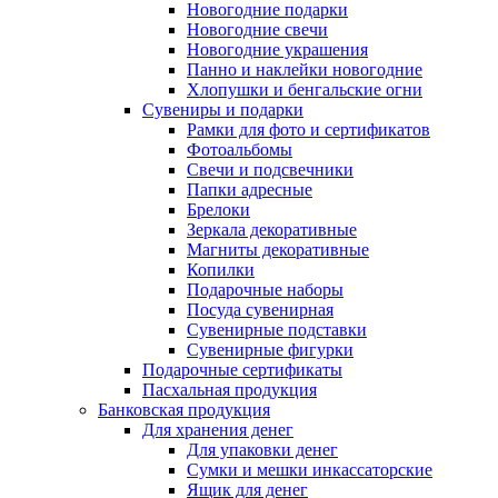
Новогодние подарки
Новогодние свечи
Новогодние украшения
Панно и наклейки новогодние
Хлопушки и бенгальские огни
Сувениры и подарки
Рамки для фото и сертификатов
Фотоальбомы
Свечи и подсвечники
Папки адресные
Брелоки
Зеркала декоративные
Магниты декоративные
Копилки
Подарочные наборы
Посуда сувенирная
Сувенирные подставки
Сувенирные фигурки
Подарочные сертификаты
Пасхальная продукция
Банковская продукция
Для хранения денег
Для упаковки денег
Сумки и мешки инкассаторские
Ящик для денег