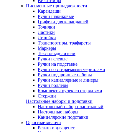
Визитницы
Письменные принадлежности
Карандаши
Ручки шариковые
Грифели для карандашей
Точилки
Ластики
Линейки
Транспортиры, трафареты
Маркеры
Текстовыделители
Ручки гелевые
Ручки на подставке
Ручки со стираемыми чернилами
Ручки подарочные наборы
Ручки капиллярные и линеры
Ручки роллеры
Комплекты ручек со стержнями
Стержни
Настольные наборы и подставки
Настольный набор пластиковый
Настольные наборы
Канцелярские подставки
Офисные мелочи
Резинки для денег