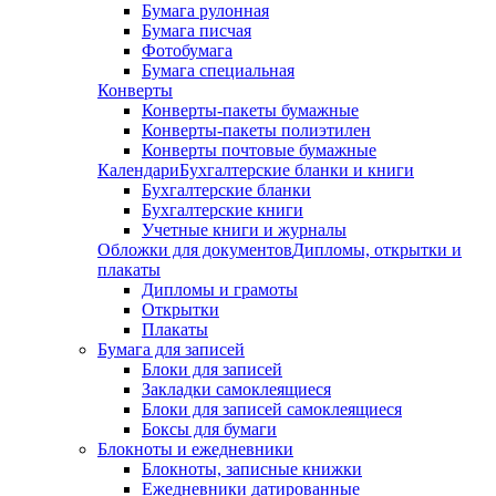
Бумага рулонная
Бумага писчая
Фотобумага
Бумага специальная
Конверты
Конверты-пакеты бумажные
Конверты-пакеты полиэтилен
Конверты почтовые бумажные
Календари
Бухгалтерские бланки и книги
Бухгалтерские бланки
Бухгалтерские книги
Учетные книги и журналы
Обложки для документов
Дипломы, открытки и
плакаты
Дипломы и грамоты
Открытки
Плакаты
Бумага для записей
Блоки для записей
Закладки самоклеящиеся
Блоки для записей самоклеящиеся
Боксы для бумаги
Блокноты и ежедневники
Блокноты, записные книжки
Ежедневники датированные