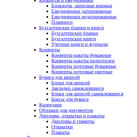
Блокноты и ежедневники
Блокноты, записные книжки
Ежедневники датированные
Ежедневники недатированные
Планинги
Бухгалтерские бланки и книги
Бухгалтерские бланки
Бухгалтерские книги
Учетные книги и журналы
Конверты
Конверты-пакеты бумажные
Конверты-пакеты полиэтилен
Конверты почтовые бумажные
Конверты почтовые цветные
Бумага для записей
Блоки для записей
Закладки самоклеящиеся
Блоки для записей самоклеящиеся
Боксы для бумаги
Календари
Обложки для документов
Дипломы, открытки и плакаты
Дипломы и грамоты
Открытки
Плакаты