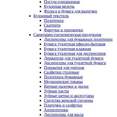
Посуда одноразовая
Кухонная мелочь
Фольга и бумага для выпечки
Кухонный текстиль
Полотенца
Скатерти
Фартуки и прихватки
Санитарно-гигиеническая продукция
Диспенсеры для бумажных полотенец
Бумага туалетная офисно-бытовая
Бумага туалетная влажная
Бумага туалетная для диспенсеров
Держатели для туалетной бумаги
Диспенсеры для туалетной бумаги
Покрытия для унитаза
Салфетки столовые
Полотенца бумажные
Медицинские товары
Ватные палочки и диски
Зубные пасты
Зубные щетки и аксессуары
Средства женской гигиены
Платочки и салфетки
Антисептики
Диспенсеры для мыла