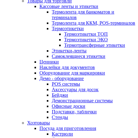
Товары для торговли
Кассовые ленты и этикетки
Термолента для банкоматов и
терминалов
Термолента для ККМ, POS-терминалов
Термоэтикетки
Термоэтикетки ТОП
Термоэтикетки ЭКО
Термотрансферные этикетки
Этикетки-ленты
Самоклеящиеся этикетки
Ценники
Наклейки для документов
Оборудование для маркировки
Демо - оборудование
POS системы
Аксессуары для досок
Бейджи
Демонстрационные системы
Офисные доски
Подставки, таблички
Стенды
Хозтовары
Посуда для приготовления
Кастрюли