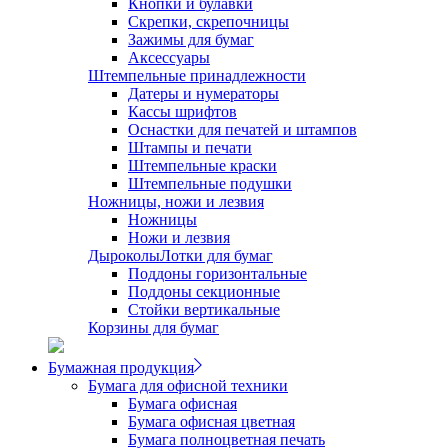
Кнопки и булавки
Скрепки, скрепочницы
Зажимы для бумаг
Аксессуары
Штемпельные принадлежности
Датеры и нумераторы
Кассы шрифтов
Оснастки для печатей и штампов
Штампы и печати
Штемпельные краски
Штемпельные подушки
Ножницы, ножи и лезвия
Ножницы
Ножи и лезвия
Дыроколы
Лотки для бумаг
Поддоны горизонтальные
Поддоны секционные
Стойки вертикальные
Корзины для бумаг
Бумажная продукция
Бумага для офисной техники
Бумага офисная
Бумага офисная цветная
Бумага полноцветная печать