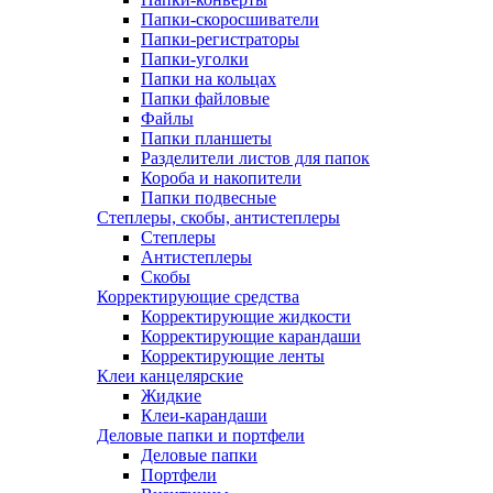
Папки-скоросшиватели
Папки-регистраторы
Папки-уголки
Папки на кольцах
Папки файловые
Файлы
Папки планшеты
Разделители листов для папок
Короба и накопители
Папки подвесные
Степлеры, скобы, антистеплеры
Степлеры
Антистеплеры
Скобы
Корректирующие средства
Корректирующие жидкости
Корректирующие карандаши
Корректирующие ленты
Клеи канцелярские
Жидкие
Клеи-карандаши
Деловые папки и портфели
Деловые папки
Портфели