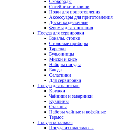
Сковороды
Сотейники и ковши
Ножи для приготовления
Аксессуары для приготовления
Доски разделочные
Формы для запекания
Посуда для сервировки
Бокалы, стопки
Столовые приборы
Тарелки
Бульонницы
Миски и кисэ
Наборы посуды
Блюда
Салатники
Для сервировки
Посуда для напитков
Кружки
Чайники и заварники
Кувшины
Стаканы
Наборы чайные и кофейные
Термос
Посуда остальная
Посуда из пластмассы