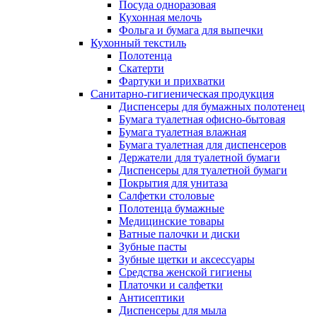
Посуда одноразовая
Кухонная мелочь
Фольга и бумага для выпечки
Кухонный текстиль
Полотенца
Скатерти
Фартуки и прихватки
Санитарно-гигиеническая продукция
Диспенсеры для бумажных полотенец
Бумага туалетная офисно-бытовая
Бумага туалетная влажная
Бумага туалетная для диспенсеров
Держатели для туалетной бумаги
Диспенсеры для туалетной бумаги
Покрытия для унитаза
Салфетки столовые
Полотенца бумажные
Медицинские товары
Ватные палочки и диски
Зубные пасты
Зубные щетки и аксессуары
Средства женской гигиены
Платочки и салфетки
Антисептики
Диспенсеры для мыла