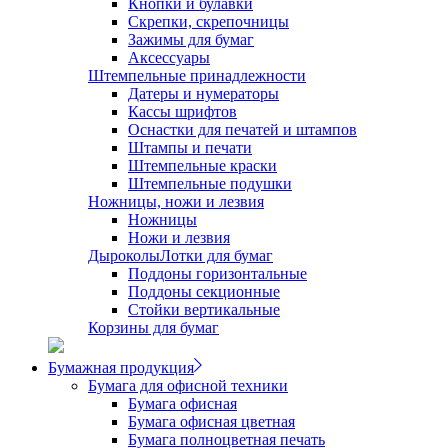
Кнопки и булавки
Скрепки, скрепочницы
Зажимы для бумаг
Аксессуары
Штемпельные принадлежности
Датеры и нумераторы
Кассы шрифтов
Оснастки для печатей и штампов
Штампы и печати
Штемпельные краски
Штемпельные подушки
Ножницы, ножи и лезвия
Ножницы
Ножи и лезвия
Дыроколы
Лотки для бумаг
Поддоны горизонтальные
Поддоны секционные
Стойки вертикальные
Корзины для бумаг
Бумажная продукция
Бумага для офисной техники
Бумага офисная
Бумага офисная цветная
Бумага полноцветная печать