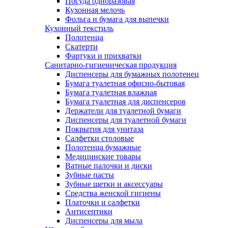
Посуда одноразовая
Кухонная мелочь
Фольга и бумага для выпечки
Кухонный текстиль
Полотенца
Скатерти
Фартуки и прихватки
Санитарно-гигиеническая продукция
Диспенсеры для бумажных полотенец
Бумага туалетная офисно-бытовая
Бумага туалетная влажная
Бумага туалетная для диспенсеров
Держатели для туалетной бумаги
Диспенсеры для туалетной бумаги
Покрытия для унитаза
Салфетки столовые
Полотенца бумажные
Медицинские товары
Ватные палочки и диски
Зубные пасты
Зубные щетки и аксессуары
Средства женской гигиены
Платочки и салфетки
Антисептики
Диспенсеры для мыла