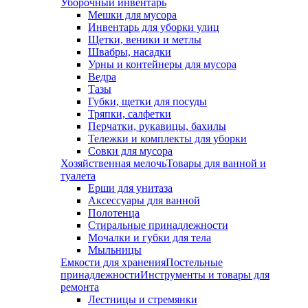
Уборочный инвентарь
Мешки для мусора
Инвентарь для уборки улиц
Щетки, веники и метлы
Швабры, насадки
Урны и контейнеры для мусора
Ведра
Тазы
Губки, щетки для посуды
Тряпки, салфетки
Перчатки, рукавицы, бахилы
Тележки и комплекты для уборки
Совки для мусора
Хозяйственная мелочь
Товары для ванной и
туалета
Ерши для унитаза
Аксессуары для ванной
Полотенца
Стиральные принадлежности
Мочалки и губки для тела
Мыльницы
Емкости для хранения
Постельные
принадлежности
Инструменты и товары для
ремонта
Лестницы и стремянки