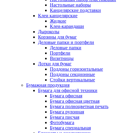
Настольные наборы
Канцелярские подставки
Клеи канцелярские
Жидкие
Клеи-карандаши
Дыроколы
Корзины для бумаг
Деловые папки и портфели
Деловые папки
Портфели
Визитницы
Лотки для бумаг
Поддоны горизонтальные
Поддоны секционные
Стойки вертикальные
Бумажная продукция
Бумага для офисной техники
Бумага офисная
Бумага офисная цветная
Бумага полноцветная печать
Бумага рулонная
Бумага писчая
Фотобумага
Бумага специальная