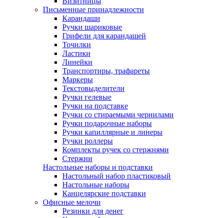
Визитницы
Письменные принадлежности
Карандаши
Ручки шариковые
Грифели для карандашей
Точилки
Ластики
Линейки
Транспортиры, трафареты
Маркеры
Текстовыделители
Ручки гелевые
Ручки на подставке
Ручки со стираемыми чернилами
Ручки подарочные наборы
Ручки капиллярные и линеры
Ручки роллеры
Комплекты ручек со стержнями
Стержни
Настольные наборы и подставки
Настольный набор пластиковый
Настольные наборы
Канцелярские подставки
Офисные мелочи
Резинки для денег