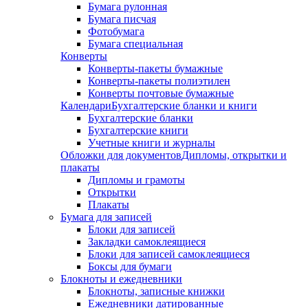
Бумага рулонная
Бумага писчая
Фотобумага
Бумага специальная
Конверты
Конверты-пакеты бумажные
Конверты-пакеты полиэтилен
Конверты почтовые бумажные
Календари
Бухгалтерские бланки и книги
Бухгалтерские бланки
Бухгалтерские книги
Учетные книги и журналы
Обложки для документов
Дипломы, открытки и
плакаты
Дипломы и грамоты
Открытки
Плакаты
Бумага для записей
Блоки для записей
Закладки самоклеящиеся
Блоки для записей самоклеящиеся
Боксы для бумаги
Блокноты и ежедневники
Блокноты, записные книжки
Ежедневники датированные