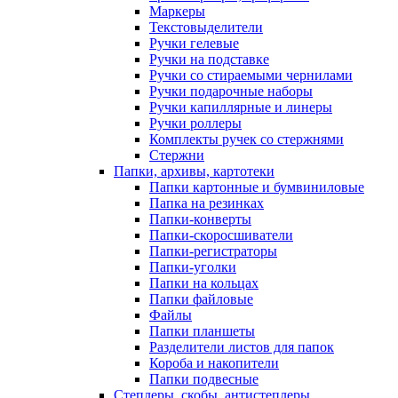
Маркеры
Текстовыделители
Ручки гелевые
Ручки на подставке
Ручки со стираемыми чернилами
Ручки подарочные наборы
Ручки капиллярные и линеры
Ручки роллеры
Комплекты ручек со стержнями
Стержни
Папки, архивы, картотеки
Папки картонные и бумвиниловые
Папка на резинках
Папки-конверты
Папки-скоросшиватели
Папки-регистраторы
Папки-уголки
Папки на кольцах
Папки файловые
Файлы
Папки планшеты
Разделители листов для папок
Короба и накопители
Папки подвесные
Степлеры, скобы, антистеплеры