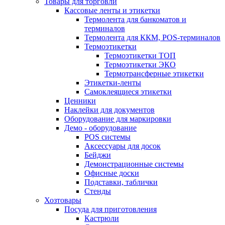
Товары для торговли
Кассовые ленты и этикетки
Термолента для банкоматов и
терминалов
Термолента для ККМ, POS-терминалов
Термоэтикетки
Термоэтикетки ТОП
Термоэтикетки ЭКО
Термотрансферные этикетки
Этикетки-ленты
Самоклеящиеся этикетки
Ценники
Наклейки для документов
Оборудование для маркировки
Демо - оборудование
POS системы
Аксессуары для досок
Бейджи
Демонстрационные системы
Офисные доски
Подставки, таблички
Стенды
Хозтовары
Посуда для приготовления
Кастрюли