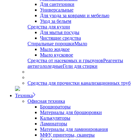
Для сантехники
Универсальные
Для ухода за коврами и мебелью
Уход за бельем
Средства для кухни
Для мытья посуды
Чистящие средства
Стиральные порошки
Мыло
Мыло жидкое
Мыло кусковое
Средства от насекомых и грызунов
Реагенты
антигололедные
Гели для стирки
Средства для прочистки канализационных труб
Техника
Офисная техника
Брошюраторы
Материалы для брошюровки
Калькуляторы
Ламинаторы
Материалы для ламинирования
МФУ, принтеры, сканеры