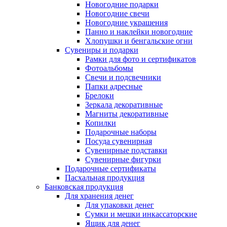
Новогодние подарки
Новогодние свечи
Новогодние украшения
Панно и наклейки новогодние
Хлопушки и бенгальские огни
Сувениры и подарки
Рамки для фото и сертификатов
Фотоальбомы
Свечи и подсвечники
Папки адресные
Брелоки
Зеркала декоративные
Магниты декоративные
Копилки
Подарочные наборы
Посуда сувенирная
Сувенирные подставки
Сувенирные фигурки
Подарочные сертификаты
Пасхальная продукция
Банковская продукция
Для хранения денег
Для упаковки денег
Сумки и мешки инкассаторские
Ящик для денег