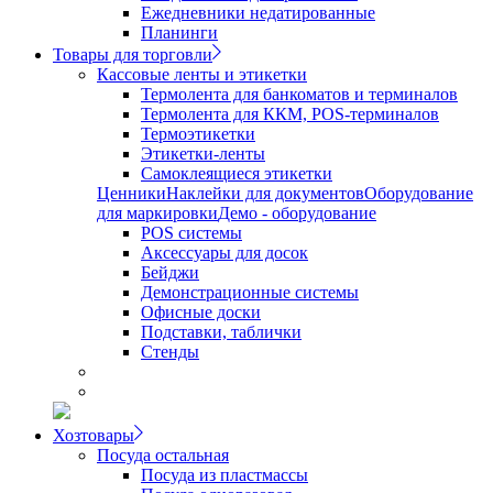
Ежедневники недатированные
Планинги
Товары для торговли
Кассовые ленты и этикетки
Термолента для банкоматов и терминалов
Термолента для ККМ, POS-терминалов
Термоэтикетки
Этикетки-ленты
Самоклеящиеся этикетки
Ценники
Наклейки для документов
Оборудование
для маркировки
Демо - оборудование
POS системы
Аксессуары для досок
Бейджи
Демонстрационные системы
Офисные доски
Подставки, таблички
Стенды
Хозтовары
Посуда остальная
Посуда из пластмассы