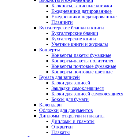
Блокноты и ежедневники
Блокноты, записные книжки
Ежедневники датированные
Ежедневники недатированные
Планинги
Бухгалтерские бланки и книги
Бухгалтерские бланки
Бухгалтерские книги
Учетные книги и журналы
Конверты
Конверты-пакеты бумажные
Конверты-пакеты полиэтилен
Конверты почтовые бумажные
Конверты почтовые цветные
Бумага для записей
Блоки для записей
Закладки самоклеящиеся
Блоки для записей самоклеящиеся
Боксы для бумаги
Календари
Обложки для документов
Дипломы, открытки и плакаты
Дипломы и грамоты
Открытки
Плакаты