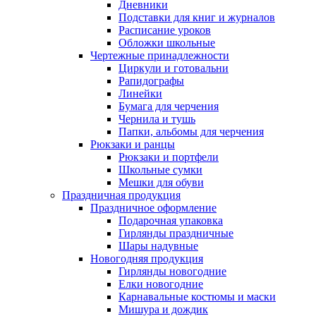
Дневники
Подставки для книг и журналов
Расписание уроков
Обложки школьные
Чертежные принадлежности
Циркули и готовальни
Рапидографы
Линейки
Бумага для черчения
Чернила и тушь
Папки, альбомы для черчения
Рюкзаки и ранцы
Рюкзаки и портфели
Школьные сумки
Мешки для обуви
Праздничная продукция
Праздничное оформление
Подарочная упаковка
Гирлянды праздничные
Шары надувные
Новогодняя продукция
Гирлянды новогодние
Елки новогодние
Карнавальные костюмы и маски
Мишура и дождик