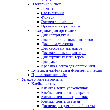
Электрика и свет
Лампы
Светильники
Фонари
Элементы питания
Прочие электротовары
Расходники для оргтехники
Для картриджей
Для копировальных аппаратов
Для калькуляторов
Для кассовых аппаратов
Для матричных принтеров
Для струйных принтеров
Для факсов
Красящая лента для оргтехники
Кулеры, пурифайеры и фильтры для воды
Приготовление кофе
Упаковочные материалы
Клейкая лента
Клейкая лента упаковочная
Клейкая лента канцелярская
Клейкая лента специальная
Клейкая лента цветная
Диспенсеры для клейкой ленты