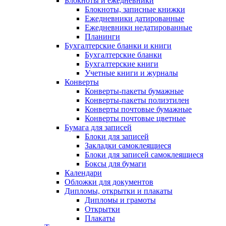
Блокноты и ежедневники
Блокноты, записные книжки
Ежедневники датированные
Ежедневники недатированные
Планинги
Бухгалтерские бланки и книги
Бухгалтерские бланки
Бухгалтерские книги
Учетные книги и журналы
Конверты
Конверты-пакеты бумажные
Конверты-пакеты полиэтилен
Конверты почтовые бумажные
Конверты почтовые цветные
Бумага для записей
Блоки для записей
Закладки самоклеящиеся
Блоки для записей самоклеящиеся
Боксы для бумаги
Календари
Обложки для документов
Дипломы, открытки и плакаты
Дипломы и грамоты
Открытки
Плакаты