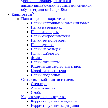
уроков рисования
Для лепки и
аппликации
Рюкзаки и сумки для сменной
обуви
Тетради от 12л до 96л
Канцтовары
Папки, архивы, картотеки
Папки картонные и бумвиниловые
Папка на резинках
Папки-конверты
Папки-скоросшиватели
Папки-регистраторы
Папки-уголки
Папки на кольцах
Папки файловые
Файлы
Папки планшеты
Разделители листов для папок
Короба и накопители
Папки подвесные
Степлеры, скобы, антистеплеры
Степлеры
Антистеплеры
Скобы
Корректирующие средства
Корректирующие жидкости
Корректирующие карандаши