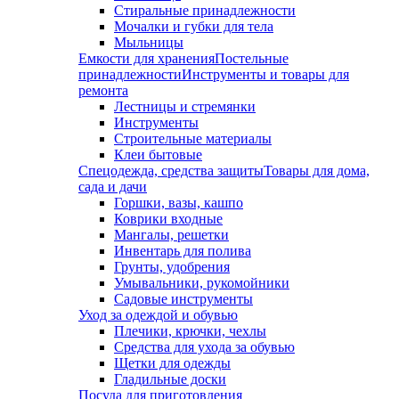
Стиральные принадлежности
Мочалки и губки для тела
Мыльницы
Емкости для хранения
Постельные
принадлежности
Инструменты и товары для
ремонта
Лестницы и стремянки
Инструменты
Строительные материалы
Клеи бытовые
Спецодежда, средства защиты
Товары для дома,
сада и дачи
Горшки, вазы, кашпо
Коврики входные
Мангалы, решетки
Инвентарь для полива
Грунты, удобрения
Умывальники, рукомойники
Садовые инструменты
Уход за одеждой и обувью
Плечики, крючки, чехлы
Средства для ухода за обувью
Щетки для одежды
Гладильные доски
Посуда для приготовления