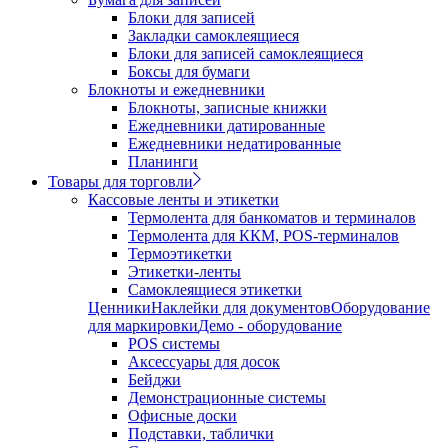
Блоки для записей
Закладки самоклеящиеся
Блоки для записей самоклеящиеся
Боксы для бумаги
Блокноты и ежедневники
Блокноты, записные книжки
Ежедневники датированные
Ежедневники недатированные
Планинги
Товары для торговли
Кассовые ленты и этикетки
Термолента для банкоматов и терминалов
Термолента для ККМ, POS-терминалов
Термоэтикетки
Этикетки-ленты
Самоклеящиеся этикетки
Ценники
Наклейки для документов
Оборудование
для маркировки
Демо - оборудование
POS системы
Аксессуары для досок
Бейджи
Демонстрационные системы
Офисные доски
Подставки, таблички