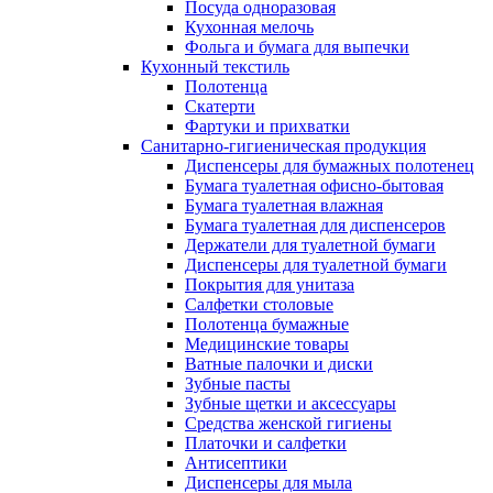
Посуда одноразовая
Кухонная мелочь
Фольга и бумага для выпечки
Кухонный текстиль
Полотенца
Скатерти
Фартуки и прихватки
Санитарно-гигиеническая продукция
Диспенсеры для бумажных полотенец
Бумага туалетная офисно-бытовая
Бумага туалетная влажная
Бумага туалетная для диспенсеров
Держатели для туалетной бумаги
Диспенсеры для туалетной бумаги
Покрытия для унитаза
Салфетки столовые
Полотенца бумажные
Медицинские товары
Ватные палочки и диски
Зубные пасты
Зубные щетки и аксессуары
Средства женской гигиены
Платочки и салфетки
Антисептики
Диспенсеры для мыла