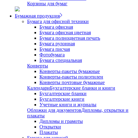
Корзины для бумаг
Бумажная продукция
Бумага для офисной техники
Бумага офисная
Бумага офисная цветная
Бумага полноцветная печать
Бумага рулонная
Бумага писчая
Фотобумага
Бумага специальная
Конверты
Конверты-пакеты бумажные
Конверты-пакеты полиэтилен
Конверты почтовые бумажные
Календари
Бухгалтерские бланки и книги
Бухгалтерские бланки
Бухгалтерские книги
Учетные книги и журналы
Обложки для документов
Дипломы, открытки и
плакаты
Дипломы и грамоты
Открытки
Плакаты
Бумага для записей