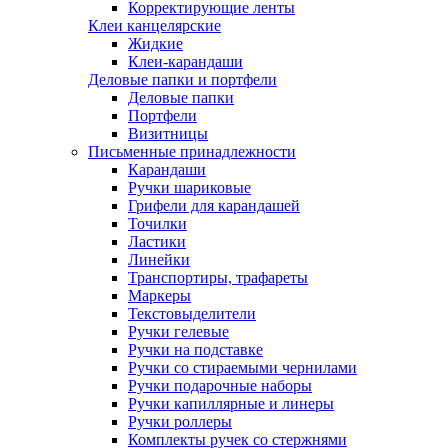
Корректирующие ленты
Клеи канцелярские
Жидкие
Клеи-карандаши
Деловые папки и портфели
Деловые папки
Портфели
Визитницы
Письменные принадлежности
Карандаши
Ручки шариковые
Грифели для карандашей
Точилки
Ластики
Линейки
Транспортиры, трафареты
Маркеры
Текстовыделители
Ручки гелевые
Ручки на подставке
Ручки со стираемыми чернилами
Ручки подарочные наборы
Ручки капиллярные и линеры
Ручки роллеры
Комплекты ручек со стержнями