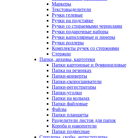
Маркеры
Текстовыделители
Ручки гелевые
Ручки на подставке
Ручки со стираемыми чернилами
Ручки подарочные наборы
Ручки капиллярные и линеры
Ручки роллеры
Комплекты ручек со стержнями
Стержни
Папки, архивы, картотеки
Папки картонные и бумвиниловые
Папка на резинках
Папки-конверты
Папки-скоросшиватели
Папки-регистраторы
Папки-уголки
Папки на кольцах
Папки файловые
Файлы
Папки планшеты
Разделители листов для папок
Короба и накопители
Папки подвесные
Степлеры, скобы, антистеплеры