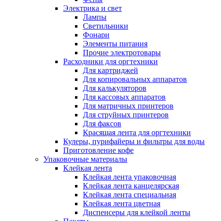
Электрика и свет
Лампы
Светильники
Фонари
Элементы питания
Прочие электротовары
Расходники для оргтехники
Для картриджей
Для копировальных аппаратов
Для калькуляторов
Для кассовых аппаратов
Для матричных принтеров
Для струйных принтеров
Для факсов
Красящая лента для оргтехники
Кулеры, пурифайеры и фильтры для воды
Приготовление кофе
Упаковочные материалы
Клейкая лента
Клейкая лента упаковочная
Клейкая лента канцелярская
Клейкая лента специальная
Клейкая лента цветная
Диспенсеры для клейкой ленты