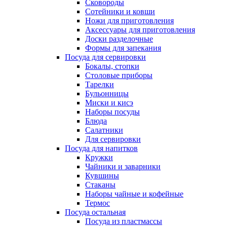
Сковороды
Сотейники и ковши
Ножи для приготовления
Аксессуары для приготовления
Доски разделочные
Формы для запекания
Посуда для сервировки
Бокалы, стопки
Столовые приборы
Тарелки
Бульонницы
Миски и кисэ
Наборы посуды
Блюда
Салатники
Для сервировки
Посуда для напитков
Кружки
Чайники и заварники
Кувшины
Стаканы
Наборы чайные и кофейные
Термос
Посуда остальная
Посуда из пластмассы