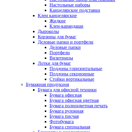
Настольные наборы
Канцелярские подставки
Клеи канцелярские
Жидкие
Клеи-карандаши
Дыроколы
Корзины для бумаг
Деловые папки и портфели
Деловые папки
Портфели
Визитницы
Лотки для бумаг
Поддоны горизонтальные
Поддоны секционные
Стойки вертикальные
Бумажная продукция
Бумага для офисной техники
Бумага офисная
Бумага офисная цветная
Бумага полноцветная печать
Бумага рулонная
Бумага писчая
Фотобумага
Бумага специальная