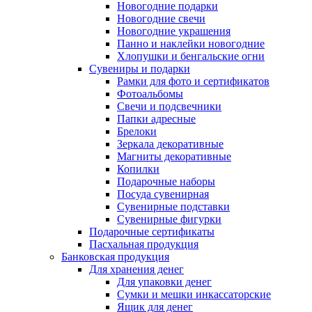
Новогодние подарки
Новогодние свечи
Новогодние украшения
Панно и наклейки новогодние
Хлопушки и бенгальские огни
Сувениры и подарки
Рамки для фото и сертификатов
Фотоальбомы
Свечи и подсвечники
Папки адресные
Брелоки
Зеркала декоративные
Магниты декоративные
Копилки
Подарочные наборы
Посуда сувенирная
Сувенирные подставки
Сувенирные фигурки
Подарочные сертификаты
Пасхальная продукция
Банковская продукция
Для хранения денег
Для упаковки денег
Сумки и мешки инкассаторские
Ящик для денег