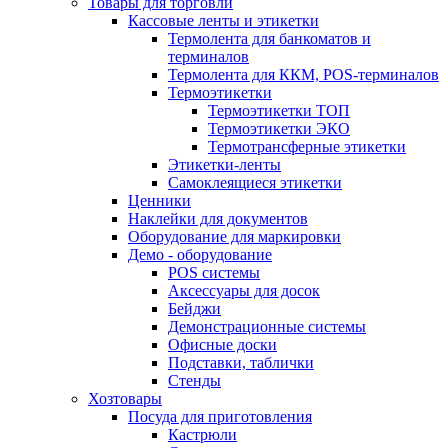
Товары для торговли
Кассовые ленты и этикетки
Термолента для банкоматов и
терминалов
Термолента для ККМ, POS-терминалов
Термоэтикетки
Термоэтикетки ТОП
Термоэтикетки ЭКО
Термотрансферные этикетки
Этикетки-ленты
Самоклеящиеся этикетки
Ценники
Наклейки для документов
Оборудование для маркировки
Демо - оборудование
POS системы
Аксессуары для досок
Бейджи
Демонстрационные системы
Офисные доски
Подставки, таблички
Стенды
Хозтовары
Посуда для приготовления
Кастрюли