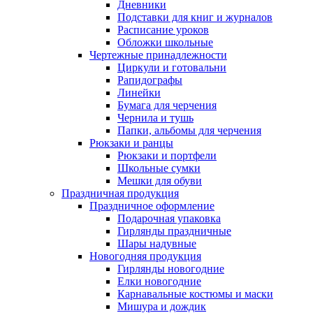
Дневники
Подставки для книг и журналов
Расписание уроков
Обложки школьные
Чертежные принадлежности
Циркули и готовальни
Рапидографы
Линейки
Бумага для черчения
Чернила и тушь
Папки, альбомы для черчения
Рюкзаки и ранцы
Рюкзаки и портфели
Школьные сумки
Мешки для обуви
Праздничная продукция
Праздничное оформление
Подарочная упаковка
Гирлянды праздничные
Шары надувные
Новогодняя продукция
Гирлянды новогодние
Елки новогодние
Карнавальные костюмы и маски
Мишура и дождик