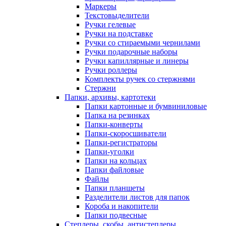
Маркеры
Текстовыделители
Ручки гелевые
Ручки на подставке
Ручки со стираемыми чернилами
Ручки подарочные наборы
Ручки капиллярные и линеры
Ручки роллеры
Комплекты ручек со стержнями
Стержни
Папки, архивы, картотеки
Папки картонные и бумвиниловые
Папка на резинках
Папки-конверты
Папки-скоросшиватели
Папки-регистраторы
Папки-уголки
Папки на кольцах
Папки файловые
Файлы
Папки планшеты
Разделители листов для папок
Короба и накопители
Папки подвесные
Степлеры, скобы, антистеплеры