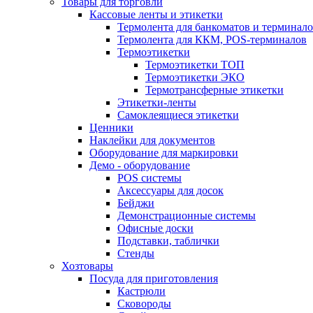
Товары для торговли
Кассовые ленты и этикетки
Термолента для банкоматов и терминал
Термолента для ККМ, POS-терминалов
Термоэтикетки
Термоэтикетки ТОП
Термоэтикетки ЭКО
Термотрансферные этикетки
Этикетки-ленты
Самоклеящиеся этикетки
Ценники
Наклейки для документов
Оборудование для маркировки
Демо - оборудование
POS системы
Аксессуары для досок
Бейджи
Демонстрационные системы
Офисные доски
Подставки, таблички
Стенды
Хозтовары
Посуда для приготовления
Кастрюли
Сковороды