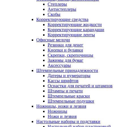
Степлеры
Антистеплеры
Скобы
Корректирующие средства
Корректирующие жидкости
Корректирующие карандаши
Корректирующие ленты
Офисные мелочи
Резинки для денег
Кнопки и булавки
Скрепки, скрепочницы
Зажимы для бумаг
Аксессуары
Штемпельные принадлежности
Датеры и нумераторы
Кассы шрифтов
Оснастки для печатей и штампов
Штампы и печати
Штемпельные краски
Штемпельные подушки
Ножницы, ножи и лезвия
Ножницы
Ножи и лезвия
Настольные наборы и подставки
Настольный набор пластиковый