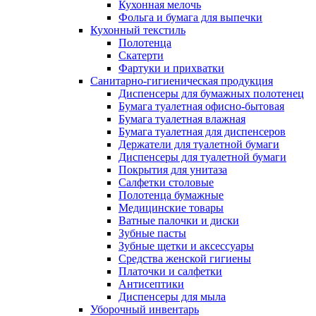
Кухонная мелочь
Фольга и бумага для выпечки
Кухонный текстиль
Полотенца
Скатерти
Фартуки и прихватки
Санитарно-гигиеническая продукция
Диспенсеры для бумажных полотенец
Бумага туалетная офисно-бытовая
Бумага туалетная влажная
Бумага туалетная для диспенсеров
Держатели для туалетной бумаги
Диспенсеры для туалетной бумаги
Покрытия для унитаза
Салфетки столовые
Полотенца бумажные
Медицинские товары
Ватные палочки и диски
Зубные пасты
Зубные щетки и аксессуары
Средства женской гигиены
Платочки и салфетки
Антисептики
Диспенсеры для мыла
Уборочный инвентарь