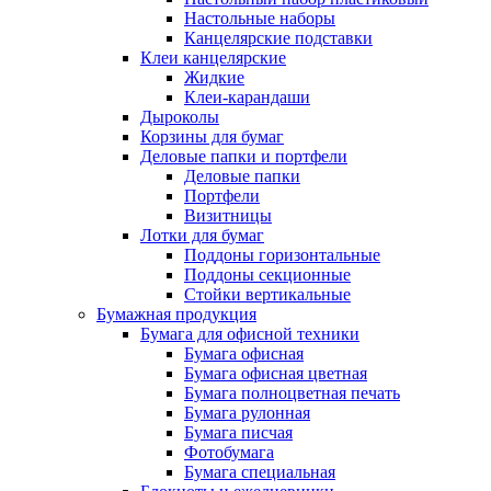
Настольные наборы
Канцелярские подставки
Клеи канцелярские
Жидкие
Клеи-карандаши
Дыроколы
Корзины для бумаг
Деловые папки и портфели
Деловые папки
Портфели
Визитницы
Лотки для бумаг
Поддоны горизонтальные
Поддоны секционные
Стойки вертикальные
Бумажная продукция
Бумага для офисной техники
Бумага офисная
Бумага офисная цветная
Бумага полноцветная печать
Бумага рулонная
Бумага писчая
Фотобумага
Бумага специальная