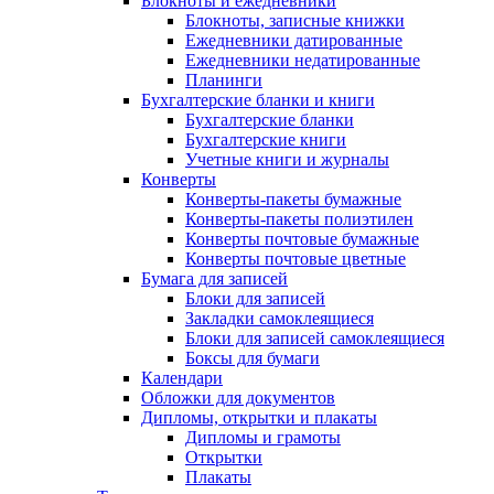
Блокноты и ежедневники
Блокноты, записные книжки
Ежедневники датированные
Ежедневники недатированные
Планинги
Бухгалтерские бланки и книги
Бухгалтерские бланки
Бухгалтерские книги
Учетные книги и журналы
Конверты
Конверты-пакеты бумажные
Конверты-пакеты полиэтилен
Конверты почтовые бумажные
Конверты почтовые цветные
Бумага для записей
Блоки для записей
Закладки самоклеящиеся
Блоки для записей самоклеящиеся
Боксы для бумаги
Календари
Обложки для документов
Дипломы, открытки и плакаты
Дипломы и грамоты
Открытки
Плакаты