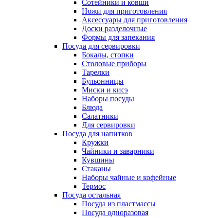
Сотейники и ковши
Ножи для приготовления
Аксессуары для приготовления
Доски разделочные
Формы для запекания
Посуда для сервировки
Бокалы, стопки
Столовые приборы
Тарелки
Бульонницы
Миски и кисэ
Наборы посуды
Блюда
Салатники
Для сервировки
Посуда для напитков
Кружки
Чайники и заварники
Кувшины
Стаканы
Наборы чайные и кофейные
Термос
Посуда остальная
Посуда из пластмассы
Посуда одноразовая