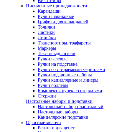
Визитницы
Письменные принадлежности
Карандаши
Ручки шариковые
Грифели для карандашей
Точилки
Ластики
Линейки
Транспортиры, трафареты
Маркеры
Текстовыделители
Ручки гелевые
Ручки на подставке
Ручки со стираемыми чернилами
Ручки подарочные наборы
Ручки капиллярные и линеры
Ручки роллеры
Комплекты ручек со стержнями
Стержни
Настольные наборы и подставки
Настольный набор пластиковый
Настольные наборы
Канцелярские подставки
Офисные мелочи
Резинки для денег