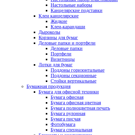
Настольные наборы
Канцелярские подставки
Клеи канцелярские
Жидкие
Клеи-карандаши
Дыроколы
Корзины для бумаг
Деловые папки и портфели
Деловые папки
Портфели
Визитницы
Лотки для бумаг
Поддоны горизонтальные
Поддоны секционные
Стойки вертикальные
Бумажная продукция
Бумага для офисной техники
Бумага офисная
Бумага офисная цветная
Бумага полноцветная печать
Бумага рулонная
Бумага писчая
Фотобумага
Бумага специальная