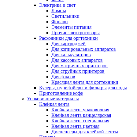
Электрика и свет
Лампы
Светильники
Фонари
Элементы питания
Прочие электротовары
Расходники для оргтехники
Для картриджей
Для копировальных аппаратов
Для калькуляторов
Для кассовых аппаратов
Для матричных принтеров
Для струйных принтеров
Для факсов
Красящая лента для оргтехники
Кулеры, пурифайеры и фильтры для воды
Приготовление кофе
Упаковочные материалы
Клейкая лента
Клейкая лента упаковочная
Клейкая лента канцелярская
Клейкая лента специальная
Клейкая лента цветная
Диспенсеры для клейкой ленты