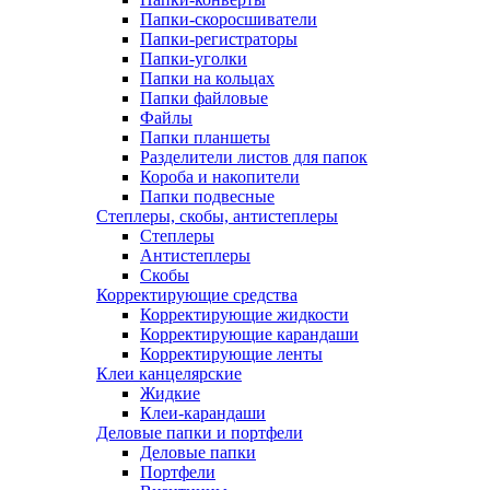
Папки-скоросшиватели
Папки-регистраторы
Папки-уголки
Папки на кольцах
Папки файловые
Файлы
Папки планшеты
Разделители листов для папок
Короба и накопители
Папки подвесные
Степлеры, скобы, антистеплеры
Степлеры
Антистеплеры
Скобы
Корректирующие средства
Корректирующие жидкости
Корректирующие карандаши
Корректирующие ленты
Клеи канцелярские
Жидкие
Клеи-карандаши
Деловые папки и портфели
Деловые папки
Портфели