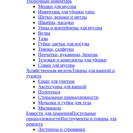
Уборочный инвентарь
Мешки для мусора
Инвентарь для уборки улиц
Щетки, веники и метлы
Швабры, насадки
Урны и контейнеры для мусора
Ведра
Тазы
Губки, щетки для посуды
Тряпки, салфетки
Перчатки, рукавицы, бахилы
Тележки и комплекты для уборки
Совки для мусора
Хозяйственная мелочь
Товары для ванной и
туалета
Ерши для унитаза
Аксессуары для ванной
Полотенца
Стиральные принадлежности
Мочалки и губки для тела
Мыльницы
Емкости для хранения
Постельные
принадлежности
Инструменты и товары для
ремонта
Лестницы и стремянки