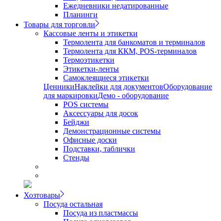
Ежедневники недатированные
Планинги
Товары для торговли
Кассовые ленты и этикетки
Термолента для банкоматов и терминалов
Термолента для ККМ, POS-терминалов
Термоэтикетки
Этикетки-ленты
Самоклеящиеся этикетки
Ценники
Наклейки для документов
Оборудование
для маркировки
Демо - оборудование
POS системы
Аксессуары для досок
Бейджи
Демонстрационные системы
Офисные доски
Подставки, таблички
Стенды
Хозтовары
Посуда остальная
Посуда из пластмассы