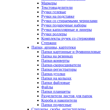
Маркеры
Текстовыделители
Ручки гелевые
Ручки на подставке
Ручки со стираемыми чернилами
Ручки подарочные наборы
Ручки капиллярные и линеры
Ручки роллеры
Комплекты ручек со стержнями
Стержни
Папки, архивы, картотеки
Папки картонные и бумвиниловые
Папка на резинках
Папки-конверты
Папки-скоросшиватели
Папки-регистраторы
Папки-уголки
Папки на кольцах
Папки файловые
Файлы
Папки планшеты
Разделители листов для папок
Короба и накопители
Папки подвесные
Степлеры, скобы, антистеплеры