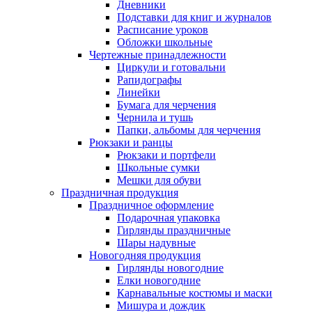
Дневники
Подставки для книг и журналов
Расписание уроков
Обложки школьные
Чертежные принадлежности
Циркули и готовальни
Рапидографы
Линейки
Бумага для черчения
Чернила и тушь
Папки, альбомы для черчения
Рюкзаки и ранцы
Рюкзаки и портфели
Школьные сумки
Мешки для обуви
Праздничная продукция
Праздничное оформление
Подарочная упаковка
Гирлянды праздничные
Шары надувные
Новогодняя продукция
Гирлянды новогодние
Елки новогодние
Карнавальные костюмы и маски
Мишура и дождик