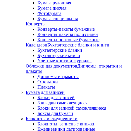
Бумага рулонная
Бумага писчая
Фотобумага
Бумага специальная
Конверты
Конверты-пакеты бумажные
Конверты-пакеты полиэтилен
Конверты почтовые бумажные
Календари
Бухгалтерские бланки и книги
Бухгалтерские бланки
Бухгалтерские книги
Учетные книги и журналы
Обложки для документов
Дипломы, открытки и
плакаты
Дипломы и грамоты
Открытки
Плакаты
Бумага для записей
Блоки для записей
Закладки самоклеящиеся
Блоки для записей самоклеящиеся
Боксы для бумаги
Блокноты и ежедневники
Блокноты, записные книжки
Ежедневники датированные