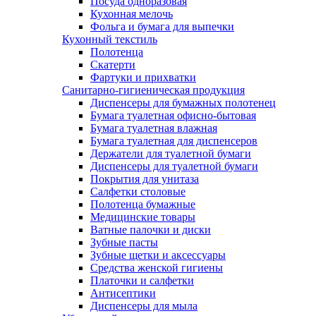
Посуда одноразовая
Кухонная мелочь
Фольга и бумага для выпечки
Кухонный текстиль
Полотенца
Скатерти
Фартуки и прихватки
Санитарно-гигиеническая продукция
Диспенсеры для бумажных полотенец
Бумага туалетная офисно-бытовая
Бумага туалетная влажная
Бумага туалетная для диспенсеров
Держатели для туалетной бумаги
Диспенсеры для туалетной бумаги
Покрытия для унитаза
Салфетки столовые
Полотенца бумажные
Медицинские товары
Ватные палочки и диски
Зубные пасты
Зубные щетки и аксессуары
Средства женской гигиены
Платочки и салфетки
Антисептики
Диспенсеры для мыла