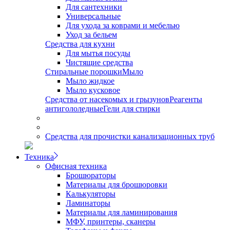
Для сантехники
Универсальные
Для ухода за коврами и мебелью
Уход за бельем
Средства для кухни
Для мытья посуды
Чистящие средства
Стиральные порошки
Мыло
Мыло жидкое
Мыло кусковое
Средства от насекомых и грызунов
Реагенты
антигололедные
Гели для стирки
Средства для прочистки канализационных труб
Техника
Офисная техника
Брошюраторы
Материалы для брошюровки
Калькуляторы
Ламинаторы
Материалы для ламинирования
МФУ, принтеры, сканеры