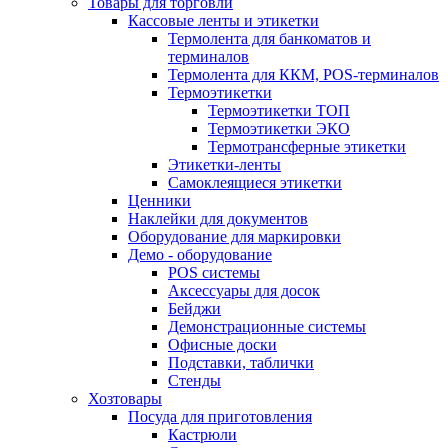
Товары для торговли
Кассовые ленты и этикетки
Термолента для банкоматов и
терминалов
Термолента для ККМ, POS-терминалов
Термоэтикетки
Термоэтикетки ТОП
Термоэтикетки ЭКО
Термотрансферные этикетки
Этикетки-ленты
Самоклеящиеся этикетки
Ценники
Наклейки для документов
Оборудование для маркировки
Демо - оборудование
POS системы
Аксессуары для досок
Бейджи
Демонстрационные системы
Офисные доски
Подставки, таблички
Стенды
Хозтовары
Посуда для приготовления
Кастрюли