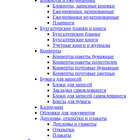
Блокноты и ежедневники
Блокноты, записные книжки
Ежедневники датированные
Ежедневники недатированные
Планинги
Бухгалтерские бланки и книги
Бухгалтерские бланки
Бухгалтерские книги
Учетные книги и журналы
Конверты
Конверты-пакеты бумажные
Конверты-пакеты полиэтилен
Конверты почтовые бумажные
Конверты почтовые цветные
Бумага для записей
Блоки для записей
Закладки самоклеящиеся
Блоки для записей самоклеящиеся
Боксы для бумаги
Календари
Обложки для документов
Дипломы, открытки и плакаты
Дипломы и грамоты
Открытки
Плакаты