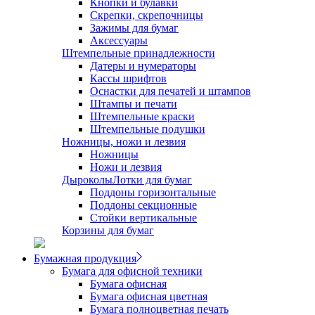
Кнопки и булавки
Скрепки, скрепочницы
Зажимы для бумаг
Аксессуары
Штемпельные принадлежности
Датеры и нумераторы
Кассы шрифтов
Оснастки для печатей и штампов
Штампы и печати
Штемпельные краски
Штемпельные подушки
Ножницы, ножи и лезвия
Ножницы
Ножи и лезвия
Дыроколы
Лотки для бумаг
Поддоны горизонтальные
Поддоны секционные
Стойки вертикальные
Корзины для бумаг
Бумажная продукция
Бумага для офисной техники
Бумага офисная
Бумага офисная цветная
Бумага полноцветная печать