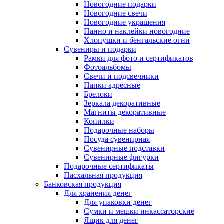
Новогодние подарки
Новогодние свечи
Новогодние украшения
Панно и наклейки новогодние
Хлопушки и бенгальские огни
Сувениры и подарки
Рамки для фото и сертификатов
Фотоальбомы
Свечи и подсвечники
Папки адресные
Брелоки
Зеркала декоративные
Магниты декоративные
Копилки
Подарочные наборы
Посуда сувенирная
Сувенирные подставки
Сувенирные фигурки
Подарочные сертификаты
Пасхальная продукция
Банковская продукция
Для хранения денег
Для упаковки денег
Сумки и мешки инкассаторские
Ящик для денег