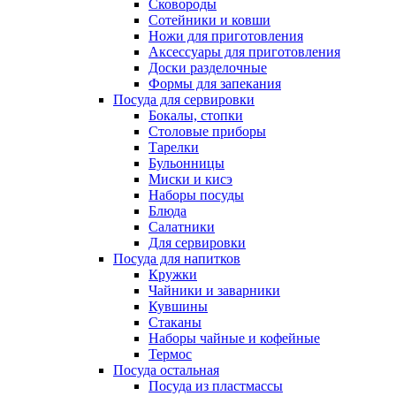
Сковороды
Сотейники и ковши
Ножи для приготовления
Аксессуары для приготовления
Доски разделочные
Формы для запекания
Посуда для сервировки
Бокалы, стопки
Столовые приборы
Тарелки
Бульонницы
Миски и кисэ
Наборы посуды
Блюда
Салатники
Для сервировки
Посуда для напитков
Кружки
Чайники и заварники
Кувшины
Стаканы
Наборы чайные и кофейные
Термос
Посуда остальная
Посуда из пластмассы