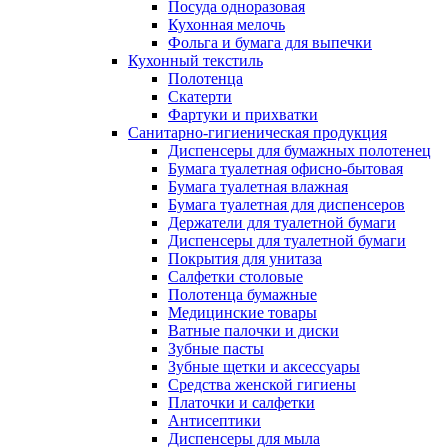
Посуда одноразовая
Кухонная мелочь
Фольга и бумага для выпечки
Кухонный текстиль
Полотенца
Скатерти
Фартуки и прихватки
Санитарно-гигиеническая продукция
Диспенсеры для бумажных полотенец
Бумага туалетная офисно-бытовая
Бумага туалетная влажная
Бумага туалетная для диспенсеров
Держатели для туалетной бумаги
Диспенсеры для туалетной бумаги
Покрытия для унитаза
Салфетки столовые
Полотенца бумажные
Медицинские товары
Ватные палочки и диски
Зубные пасты
Зубные щетки и аксессуары
Средства женской гигиены
Платочки и салфетки
Антисептики
Диспенсеры для мыла