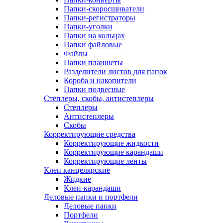
Папки-скоросшиватели
Папки-регистраторы
Папки-уголки
Папки на кольцах
Папки файловые
Файлы
Папки планшеты
Разделители листов для папок
Короба и накопители
Папки подвесные
Степлеры, скобы, антистеплеры
Степлеры
Антистеплеры
Скобы
Корректирующие средства
Корректирующие жидкости
Корректирующие карандаши
Корректирующие ленты
Клеи канцелярские
Жидкие
Клеи-карандаши
Деловые папки и портфели
Деловые папки
Портфели