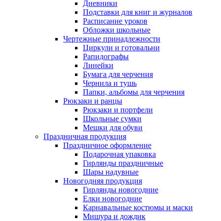
Дневники
Подставки для книг и журналов
Расписание уроков
Обложки школьные
Чертежные принадлежности
Циркули и готовальни
Рапидографы
Линейки
Бумага для черчения
Чернила и тушь
Папки, альбомы для черчения
Рюкзаки и ранцы
Рюкзаки и портфели
Школьные сумки
Мешки для обуви
Праздничная продукция
Праздничное оформление
Подарочная упаковка
Гирлянды праздничные
Шары надувные
Новогодняя продукция
Гирлянды новогодние
Елки новогодние
Карнавальные костюмы и маски
Мишура и дождик