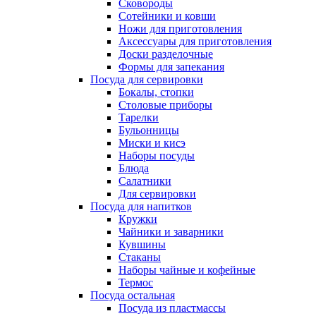
Сковороды
Сотейники и ковши
Ножи для приготовления
Аксессуары для приготовления
Доски разделочные
Формы для запекания
Посуда для сервировки
Бокалы, стопки
Столовые приборы
Тарелки
Бульонницы
Миски и кисэ
Наборы посуды
Блюда
Салатники
Для сервировки
Посуда для напитков
Кружки
Чайники и заварники
Кувшины
Стаканы
Наборы чайные и кофейные
Термос
Посуда остальная
Посуда из пластмассы