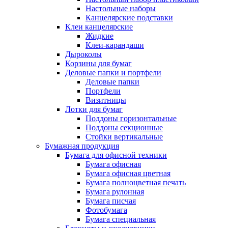
Настольные наборы
Канцелярские подставки
Клеи канцелярские
Жидкие
Клеи-карандаши
Дыроколы
Корзины для бумаг
Деловые папки и портфели
Деловые папки
Портфели
Визитницы
Лотки для бумаг
Поддоны горизонтальные
Поддоны секционные
Стойки вертикальные
Бумажная продукция
Бумага для офисной техники
Бумага офисная
Бумага офисная цветная
Бумага полноцветная печать
Бумага рулонная
Бумага писчая
Фотобумага
Бумага специальная