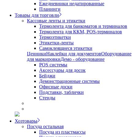
Ежедневники недатированные
Планинги
Товары для торговли
Кассовые ленты и этикетки
Термолента для банкоматов и терминалов
Термолента для ККМ, POS-терминалов
Термоэтикетки
Этикетки-ленты
Самоклеящиеся этикетки
Ценники
Наклейки для документов
Оборудование
для маркировки
Демо - оборудование
POS системы
Аксессуары для досок
Бейджи
Демонстрационные системы
Офисные доски
Подставки, таблички
Стенды
Хозтовары
Посуда остальная
Посуда из пластмассы