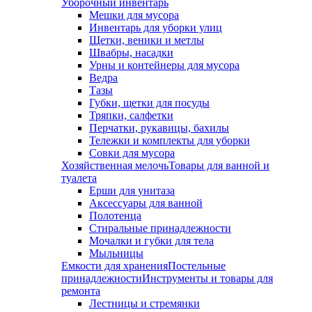
Уборочный инвентарь
Мешки для мусора
Инвентарь для уборки улиц
Щетки, веники и метлы
Швабры, насадки
Урны и контейнеры для мусора
Ведра
Тазы
Губки, щетки для посуды
Тряпки, салфетки
Перчатки, рукавицы, бахилы
Тележки и комплекты для уборки
Совки для мусора
Хозяйственная мелочь
Товары для ванной и
туалета
Ерши для унитаза
Аксессуары для ванной
Полотенца
Стиральные принадлежности
Мочалки и губки для тела
Мыльницы
Емкости для хранения
Постельные
принадлежности
Инструменты и товары для
ремонта
Лестницы и стремянки