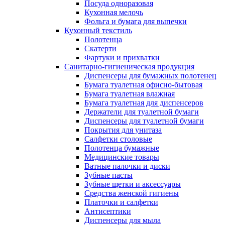
Посуда одноразовая
Кухонная мелочь
Фольга и бумага для выпечки
Кухонный текстиль
Полотенца
Скатерти
Фартуки и прихватки
Санитарно-гигиеническая продукция
Диспенсеры для бумажных полотенец
Бумага туалетная офисно-бытовая
Бумага туалетная влажная
Бумага туалетная для диспенсеров
Держатели для туалетной бумаги
Диспенсеры для туалетной бумаги
Покрытия для унитаза
Салфетки столовые
Полотенца бумажные
Медицинские товары
Ватные палочки и диски
Зубные пасты
Зубные щетки и аксессуары
Средства женской гигиены
Платочки и салфетки
Антисептики
Диспенсеры для мыла