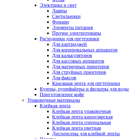
Электрика и свет
Лампы
Светильники
Фонари
Элементы питания
Прочие электротовары
Расходники для оргтехники
Для картриджей
Для копировальных аппаратов
Для калькуляторов
Для кассовых аппаратов
Для матричных принтеров
Для струйных принтеров
Для факсов
Красящая лента для оргтехники
Кулеры, пурифайеры и фильтры для воды
Приготовление кофе
Упаковочные материалы
Клейкая лента
Клейкая лента упаковочная
Клейкая лента канцелярская
Клейкая лента специальная
Клейкая лента цветная
Диспенсеры для клейкой ленты