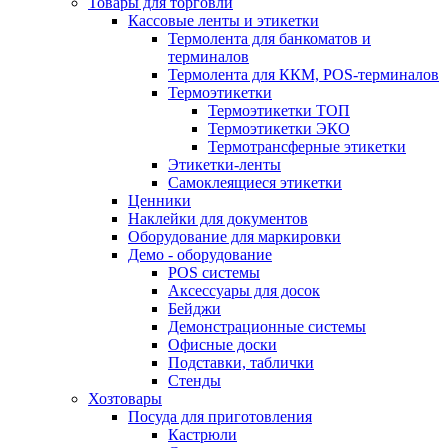
Товары для торговли
Кассовые ленты и этикетки
Термолента для банкоматов и
терминалов
Термолента для ККМ, POS-терминалов
Термоэтикетки
Термоэтикетки ТОП
Термоэтикетки ЭКО
Термотрансферные этикетки
Этикетки-ленты
Самоклеящиеся этикетки
Ценники
Наклейки для документов
Оборудование для маркировки
Демо - оборудование
POS системы
Аксессуары для досок
Бейджи
Демонстрационные системы
Офисные доски
Подставки, таблички
Стенды
Хозтовары
Посуда для приготовления
Кастрюли