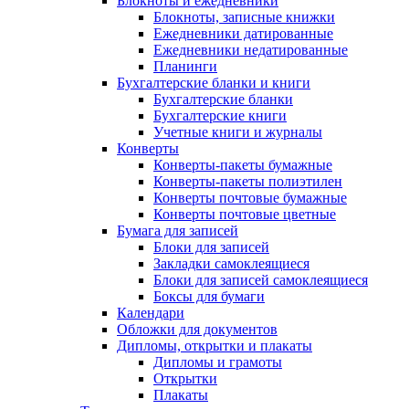
Блокноты и ежедневники
Блокноты, записные книжки
Ежедневники датированные
Ежедневники недатированные
Планинги
Бухгалтерские бланки и книги
Бухгалтерские бланки
Бухгалтерские книги
Учетные книги и журналы
Конверты
Конверты-пакеты бумажные
Конверты-пакеты полиэтилен
Конверты почтовые бумажные
Конверты почтовые цветные
Бумага для записей
Блоки для записей
Закладки самоклеящиеся
Блоки для записей самоклеящиеся
Боксы для бумаги
Календари
Обложки для документов
Дипломы, открытки и плакаты
Дипломы и грамоты
Открытки
Плакаты