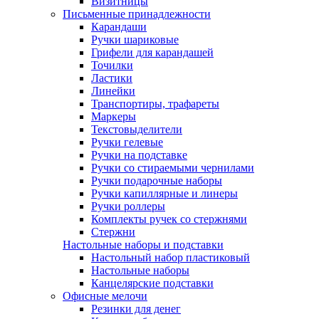
Визитницы
Письменные принадлежности
Карандаши
Ручки шариковые
Грифели для карандашей
Точилки
Ластики
Линейки
Транспортиры, трафареты
Маркеры
Текстовыделители
Ручки гелевые
Ручки на подставке
Ручки со стираемыми чернилами
Ручки подарочные наборы
Ручки капиллярные и линеры
Ручки роллеры
Комплекты ручек со стержнями
Стержни
Настольные наборы и подставки
Настольный набор пластиковый
Настольные наборы
Канцелярские подставки
Офисные мелочи
Резинки для денег