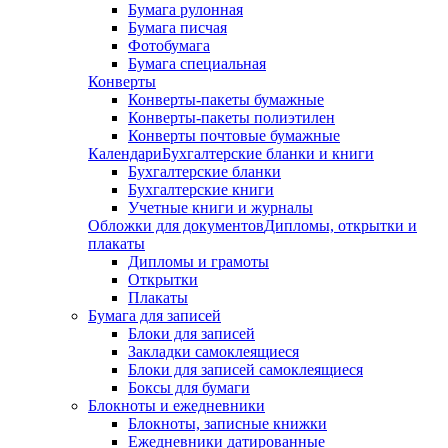
Бумага рулонная
Бумага писчая
Фотобумага
Бумага специальная
Конверты
Конверты-пакеты бумажные
Конверты-пакеты полиэтилен
Конверты почтовые бумажные
Календари
Бухгалтерские бланки и книги
Бухгалтерские бланки
Бухгалтерские книги
Учетные книги и журналы
Обложки для документов
Дипломы, открытки и
плакаты
Дипломы и грамоты
Открытки
Плакаты
Бумага для записей
Блоки для записей
Закладки самоклеящиеся
Блоки для записей самоклеящиеся
Боксы для бумаги
Блокноты и ежедневники
Блокноты, записные книжки
Ежедневники датированные