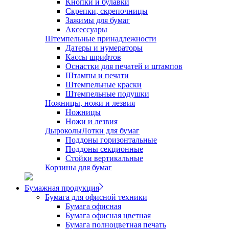
Кнопки и булавки
Скрепки, скрепочницы
Зажимы для бумаг
Аксессуары
Штемпельные принадлежности
Датеры и нумераторы
Кассы шрифтов
Оснастки для печатей и штампов
Штампы и печати
Штемпельные краски
Штемпельные подушки
Ножницы, ножи и лезвия
Ножницы
Ножи и лезвия
Дыроколы
Лотки для бумаг
Поддоны горизонтальные
Поддоны секционные
Стойки вертикальные
Корзины для бумаг
Бумажная продукция
Бумага для офисной техники
Бумага офисная
Бумага офисная цветная
Бумага полноцветная печать