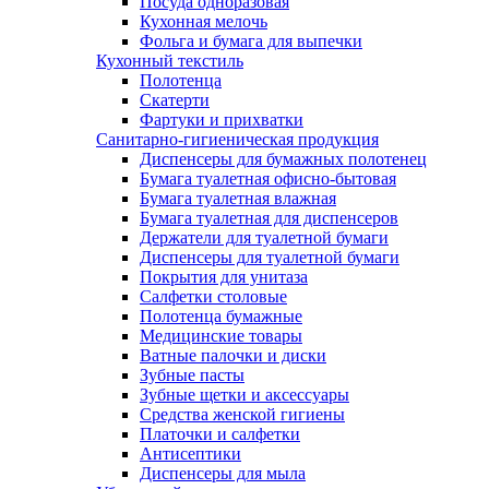
Посуда одноразовая
Кухонная мелочь
Фольга и бумага для выпечки
Кухонный текстиль
Полотенца
Скатерти
Фартуки и прихватки
Санитарно-гигиеническая продукция
Диспенсеры для бумажных полотенец
Бумага туалетная офисно-бытовая
Бумага туалетная влажная
Бумага туалетная для диспенсеров
Держатели для туалетной бумаги
Диспенсеры для туалетной бумаги
Покрытия для унитаза
Салфетки столовые
Полотенца бумажные
Медицинские товары
Ватные палочки и диски
Зубные пасты
Зубные щетки и аксессуары
Средства женской гигиены
Платочки и салфетки
Антисептики
Диспенсеры для мыла