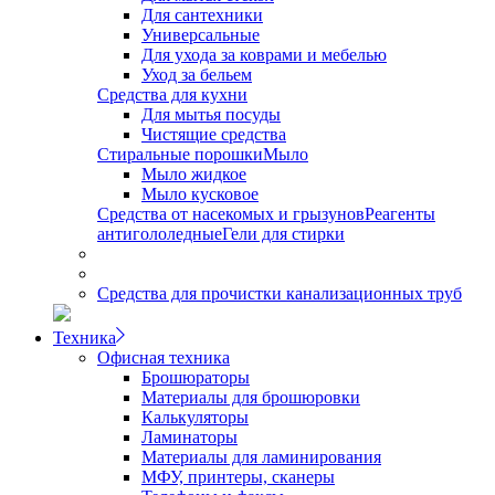
Для сантехники
Универсальные
Для ухода за коврами и мебелью
Уход за бельем
Средства для кухни
Для мытья посуды
Чистящие средства
Стиральные порошки
Мыло
Мыло жидкое
Мыло кусковое
Средства от насекомых и грызунов
Реагенты
антигололедные
Гели для стирки
Средства для прочистки канализационных труб
Техника
Офисная техника
Брошюраторы
Материалы для брошюровки
Калькуляторы
Ламинаторы
Материалы для ламинирования
МФУ, принтеры, сканеры