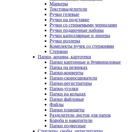
Маркеры
Текстовыделители
Ручки гелевые
Ручки на подставке
Ручки со стираемыми чернилами
Ручки подарочные наборы
Ручки капиллярные и линеры
Ручки роллеры
Комплекты ручек со стержнями
Стержни
Папки, архивы, картотеки
Папки картонные и бумвиниловые
Папка на резинках
Папки-конверты
Папки-скоросшиватели
Папки-регистраторы
Папки-уголки
Папки на кольцах
Папки файловые
Файлы
Папки планшеты
Разделители листов для папок
Короба и накопители
Папки подвесные
Степлеры, скобы, антистеплеры