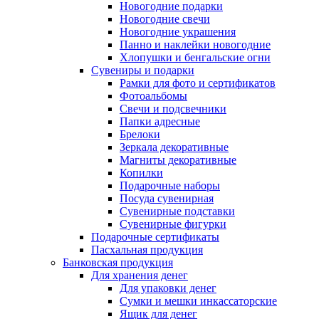
Новогодние подарки
Новогодние свечи
Новогодние украшения
Панно и наклейки новогодние
Хлопушки и бенгальские огни
Сувениры и подарки
Рамки для фото и сертификатов
Фотоальбомы
Свечи и подсвечники
Папки адресные
Брелоки
Зеркала декоративные
Магниты декоративные
Копилки
Подарочные наборы
Посуда сувенирная
Сувенирные подставки
Сувенирные фигурки
Подарочные сертификаты
Пасхальная продукция
Банковская продукция
Для хранения денег
Для упаковки денег
Сумки и мешки инкассаторские
Ящик для денег