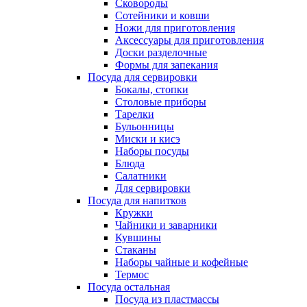
Сковороды
Сотейники и ковши
Ножи для приготовления
Аксессуары для приготовления
Доски разделочные
Формы для запекания
Посуда для сервировки
Бокалы, стопки
Столовые приборы
Тарелки
Бульонницы
Миски и кисэ
Наборы посуды
Блюда
Салатники
Для сервировки
Посуда для напитков
Кружки
Чайники и заварники
Кувшины
Стаканы
Наборы чайные и кофейные
Термос
Посуда остальная
Посуда из пластмассы