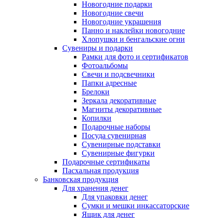
Новогодние подарки
Новогодние свечи
Новогодние украшения
Панно и наклейки новогодние
Хлопушки и бенгальские огни
Сувениры и подарки
Рамки для фото и сертификатов
Фотоальбомы
Свечи и подсвечники
Папки адресные
Брелоки
Зеркала декоративные
Магниты декоративные
Копилки
Подарочные наборы
Посуда сувенирная
Сувенирные подставки
Сувенирные фигурки
Подарочные сертификаты
Пасхальная продукция
Банковская продукция
Для хранения денег
Для упаковки денег
Сумки и мешки инкассаторские
Ящик для денег