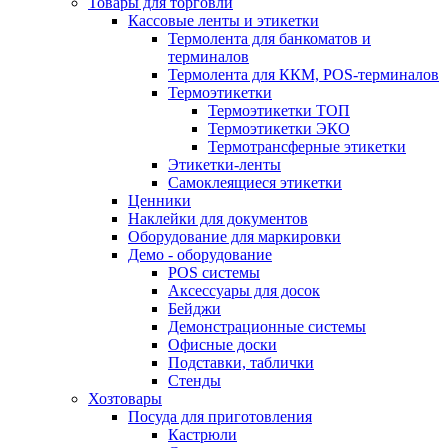
Товары для торговли
Кассовые ленты и этикетки
Термолента для банкоматов и
терминалов
Термолента для ККМ, POS-терминалов
Термоэтикетки
Термоэтикетки ТОП
Термоэтикетки ЭКО
Термотрансферные этикетки
Этикетки-ленты
Самоклеящиеся этикетки
Ценники
Наклейки для документов
Оборудование для маркировки
Демо - оборудование
POS системы
Аксессуары для досок
Бейджи
Демонстрационные системы
Офисные доски
Подставки, таблички
Стенды
Хозтовары
Посуда для приготовления
Кастрюли