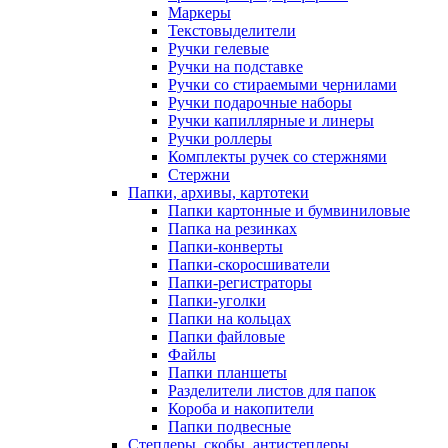
Маркеры
Текстовыделители
Ручки гелевые
Ручки на подставке
Ручки со стираемыми чернилами
Ручки подарочные наборы
Ручки капиллярные и линеры
Ручки роллеры
Комплекты ручек со стержнями
Стержни
Папки, архивы, картотеки
Папки картонные и бумвиниловые
Папка на резинках
Папки-конверты
Папки-скоросшиватели
Папки-регистраторы
Папки-уголки
Папки на кольцах
Папки файловые
Файлы
Папки планшеты
Разделители листов для папок
Короба и накопители
Папки подвесные
Степлеры, скобы, антистеплеры