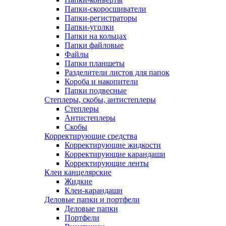
Папки-скоросшиватели
Папки-регистраторы
Папки-уголки
Папки на кольцах
Папки файловые
Файлы
Папки планшеты
Разделители листов для папок
Короба и накопители
Папки подвесные
Степлеры, скобы, антистеплеры
Степлеры
Антистеплеры
Скобы
Корректирующие средства
Корректирующие жидкости
Корректирующие карандаши
Корректирующие ленты
Клеи канцелярские
Жидкие
Клеи-карандаши
Деловые папки и портфели
Деловые папки
Портфели