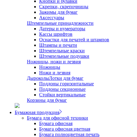
Кнопки и булавки
Скрепки, скрепочницы
Зажимы для бумаг
Аксессуары
Штемпельные принадлежности
Датеры и нумераторы
Кассы шрифтов
Оснастки для печатей и штампов
Штампы и печати
Штемпельные краски
Штемпельные подушки
Ножницы, ножи и лезвия
Ножницы
Ножи и лезвия
Дыроколы
Лотки для бумаг
Поддоны горизонтальные
Поддоны секционные
Стойки вертикальные
Корзины для бумаг
Бумажная продукция
Бумага для офисной техники
Бумага офисная
Бумага офисная цветная
Бумага полноцветная печать