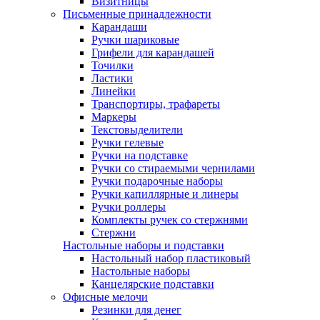
Визитницы
Письменные принадлежности
Карандаши
Ручки шариковые
Грифели для карандашей
Точилки
Ластики
Линейки
Транспортиры, трафареты
Маркеры
Текстовыделители
Ручки гелевые
Ручки на подставке
Ручки со стираемыми чернилами
Ручки подарочные наборы
Ручки капиллярные и линеры
Ручки роллеры
Комплекты ручек со стержнями
Стержни
Настольные наборы и подставки
Настольный набор пластиковый
Настольные наборы
Канцелярские подставки
Офисные мелочи
Резинки для денег