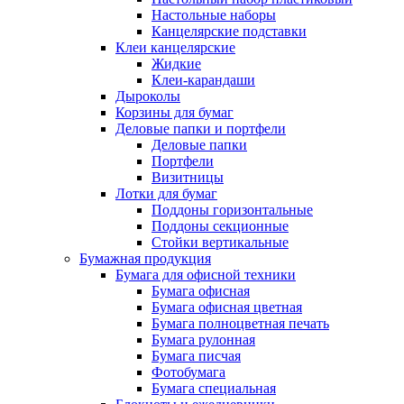
Настольные наборы
Канцелярские подставки
Клеи канцелярские
Жидкие
Клеи-карандаши
Дыроколы
Корзины для бумаг
Деловые папки и портфели
Деловые папки
Портфели
Визитницы
Лотки для бумаг
Поддоны горизонтальные
Поддоны секционные
Стойки вертикальные
Бумажная продукция
Бумага для офисной техники
Бумага офисная
Бумага офисная цветная
Бумага полноцветная печать
Бумага рулонная
Бумага писчая
Фотобумага
Бумага специальная