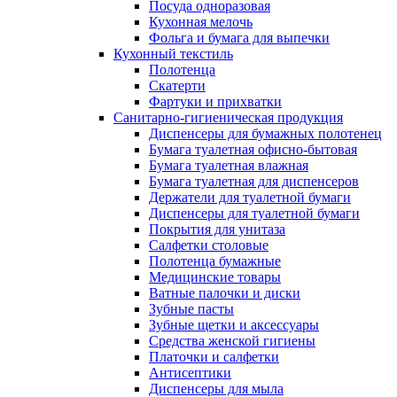
Посуда одноразовая
Кухонная мелочь
Фольга и бумага для выпечки
Кухонный текстиль
Полотенца
Скатерти
Фартуки и прихватки
Санитарно-гигиеническая продукция
Диспенсеры для бумажных полотенец
Бумага туалетная офисно-бытовая
Бумага туалетная влажная
Бумага туалетная для диспенсеров
Держатели для туалетной бумаги
Диспенсеры для туалетной бумаги
Покрытия для унитаза
Салфетки столовые
Полотенца бумажные
Медицинские товары
Ватные палочки и диски
Зубные пасты
Зубные щетки и аксессуары
Средства женской гигиены
Платочки и салфетки
Антисептики
Диспенсеры для мыла