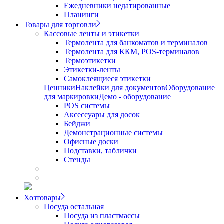
Ежедневники недатированные
Планинги
Товары для торговли
Кассовые ленты и этикетки
Термолента для банкоматов и терминалов
Термолента для ККМ, POS-терминалов
Термоэтикетки
Этикетки-ленты
Самоклеящиеся этикетки
Ценники
Наклейки для документов
Оборудование
для маркировки
Демо - оборудование
POS системы
Аксессуары для досок
Бейджи
Демонстрационные системы
Офисные доски
Подставки, таблички
Стенды
Хозтовары
Посуда остальная
Посуда из пластмассы