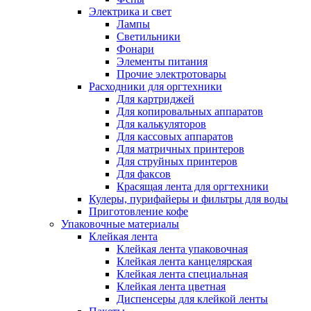
Электрика и свет
Лампы
Светильники
Фонари
Элементы питания
Прочие электротовары
Расходники для оргтехники
Для картриджей
Для копировальных аппаратов
Для калькуляторов
Для кассовых аппаратов
Для матричных принтеров
Для струйных принтеров
Для факсов
Красящая лента для оргтехники
Кулеры, пурифайеры и фильтры для воды
Приготовление кофе
Упаковочные материалы
Клейкая лента
Клейкая лента упаковочная
Клейкая лента канцелярская
Клейкая лента специальная
Клейкая лента цветная
Диспенсеры для клейкой ленты