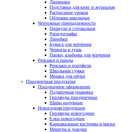
Дневники
Подставки для книг и журналов
Расписание уроков
Обложки школьные
Чертежные принадлежности
Циркули и готовальни
Рапидографы
Линейки
Бумага для черчения
Чернила и тушь
Папки, альбомы для черчения
Рюкзаки и ранцы
Рюкзаки и портфели
Школьные сумки
Мешки для обуви
Праздничная продукция
Праздничное оформление
Подарочная упаковка
Гирлянды праздничные
Шары надувные
Новогодняя продукция
Гирлянды новогодние
Елки новогодние
Карнавальные костюмы и маски
Мишура и дождик