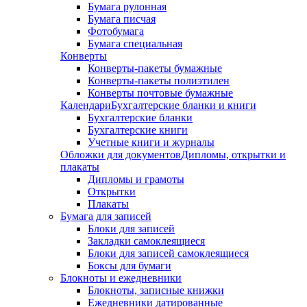
Бумага рулонная
Бумага писчая
Фотобумага
Бумага специальная
Конверты
Конверты-пакеты бумажные
Конверты-пакеты полиэтилен
Конверты почтовые бумажные
Календари
Бухгалтерские бланки и книги
Бухгалтерские бланки
Бухгалтерские книги
Учетные книги и журналы
Обложки для документов
Дипломы, открытки и
плакаты
Дипломы и грамоты
Открытки
Плакаты
Бумага для записей
Блоки для записей
Закладки самоклеящиеся
Блоки для записей самоклеящиеся
Боксы для бумаги
Блокноты и ежедневники
Блокноты, записные книжки
Ежедневники датированные