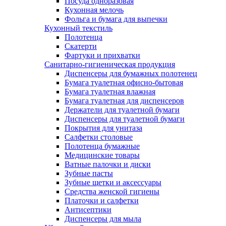
Посуда одноразовая
Кухонная мелочь
Фольга и бумага для выпечки
Кухонный текстиль
Полотенца
Скатерти
Фартуки и прихватки
Санитарно-гигиеническая продукция
Диспенсеры для бумажных полотенец
Бумага туалетная офисно-бытовая
Бумага туалетная влажная
Бумага туалетная для диспенсеров
Держатели для туалетной бумаги
Диспенсеры для туалетной бумаги
Покрытия для унитаза
Салфетки столовые
Полотенца бумажные
Медицинские товары
Ватные палочки и диски
Зубные пасты
Зубные щетки и аксессуары
Средства женской гигиены
Платочки и салфетки
Антисептики
Диспенсеры для мыла