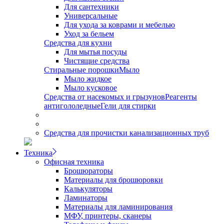
Для сантехники
Универсальные
Для ухода за коврами и мебелью
Уход за бельем
Средства для кухни
Для мытья посуды
Чистящие средства
Стиральные порошки
Мыло
Мыло жидкое
Мыло кусковое
Средства от насекомых и грызунов
Реагенты
антигололедные
Гели для стирки
Средства для прочистки канализационных труб
Техника
Офисная техника
Брошюраторы
Материалы для брошюровки
Калькуляторы
Ламинаторы
Материалы для ламинирования
МФУ, принтеры, сканеры