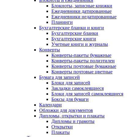
Блокноты и ежедневники
Блокноты, записные книжки
Ежедневники датированные
Ежедневники недатированные
Планинги
Бухгалтерские бланки и книги
Бухгалтерские бланки
Бухгалтерские книги
Учетные книги и журналы
Конверты
Конверты-пакеты бумажные
Конверты-пакеты полиэтилен
Конверты почтовые бумажные
Конверты почтовые цветные
Бумага для записей
Блоки для записей
Закладки самоклеящиеся
Блоки для записей самоклеящиеся
Боксы для бумаги
Календари
Обложки для документов
Дипломы, открытки и плакаты
Дипломы и грамоты
Открытки
Плакаты