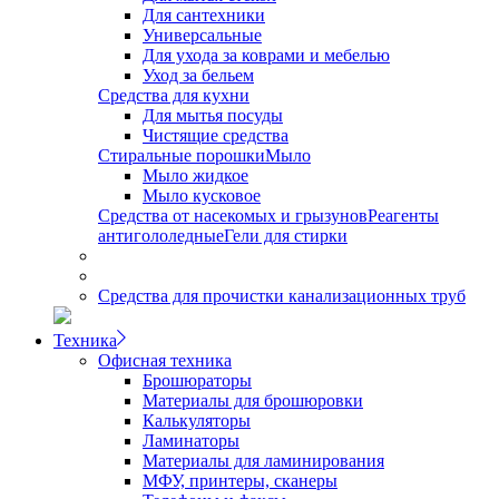
Для сантехники
Универсальные
Для ухода за коврами и мебелью
Уход за бельем
Средства для кухни
Для мытья посуды
Чистящие средства
Стиральные порошки
Мыло
Мыло жидкое
Мыло кусковое
Средства от насекомых и грызунов
Реагенты
антигололедные
Гели для стирки
Средства для прочистки канализационных труб
Техника
Офисная техника
Брошюраторы
Материалы для брошюровки
Калькуляторы
Ламинаторы
Материалы для ламинирования
МФУ, принтеры, сканеры