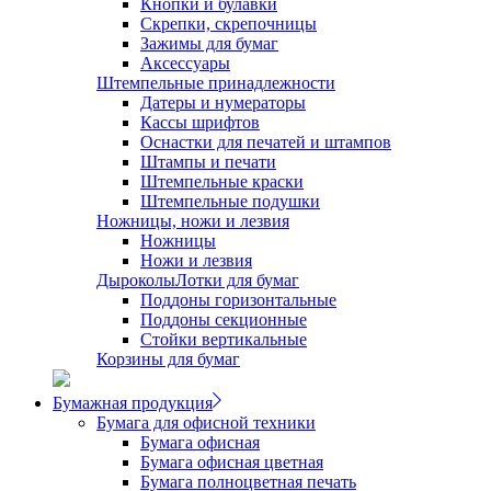
Кнопки и булавки
Скрепки, скрепочницы
Зажимы для бумаг
Аксессуары
Штемпельные принадлежности
Датеры и нумераторы
Кассы шрифтов
Оснастки для печатей и штампов
Штампы и печати
Штемпельные краски
Штемпельные подушки
Ножницы, ножи и лезвия
Ножницы
Ножи и лезвия
Дыроколы
Лотки для бумаг
Поддоны горизонтальные
Поддоны секционные
Стойки вертикальные
Корзины для бумаг
Бумажная продукция
Бумага для офисной техники
Бумага офисная
Бумага офисная цветная
Бумага полноцветная печать