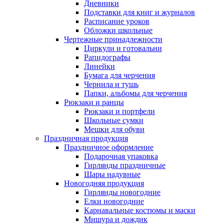
Дневники
Подставки для книг и журналов
Расписание уроков
Обложки школьные
Чертежные принадлежности
Циркули и готовальни
Рапидографы
Линейки
Бумага для черчения
Чернила и тушь
Папки, альбомы для черчения
Рюкзаки и ранцы
Рюкзаки и портфели
Школьные сумки
Мешки для обуви
Праздничная продукция
Праздничное оформление
Подарочная упаковка
Гирлянды праздничные
Шары надувные
Новогодняя продукция
Гирлянды новогодние
Елки новогодние
Карнавальные костюмы и маски
Мишура и дождик