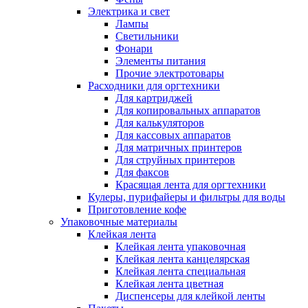
Электрика и свет
Лампы
Светильники
Фонари
Элементы питания
Прочие электротовары
Расходники для оргтехники
Для картриджей
Для копировальных аппаратов
Для калькуляторов
Для кассовых аппаратов
Для матричных принтеров
Для струйных принтеров
Для факсов
Красящая лента для оргтехники
Кулеры, пурифайеры и фильтры для воды
Приготовление кофе
Упаковочные материалы
Клейкая лента
Клейкая лента упаковочная
Клейкая лента канцелярская
Клейкая лента специальная
Клейкая лента цветная
Диспенсеры для клейкой ленты