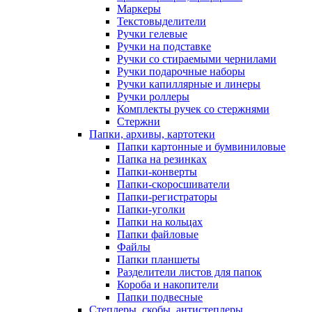
Маркеры
Текстовыделители
Ручки гелевые
Ручки на подставке
Ручки со стираемыми чернилами
Ручки подарочные наборы
Ручки капиллярные и линеры
Ручки роллеры
Комплекты ручек со стержнями
Стержни
Папки, архивы, картотеки
Папки картонные и бумвиниловые
Папка на резинках
Папки-конверты
Папки-скоросшиватели
Папки-регистраторы
Папки-уголки
Папки на кольцах
Папки файловые
Файлы
Папки планшеты
Разделители листов для папок
Короба и накопители
Папки подвесные
Степлеры, скобы, антистеплеры