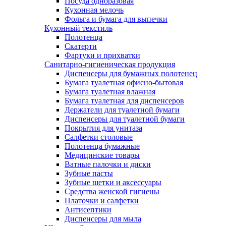
Посуда одноразовая
Кухонная мелочь
Фольга и бумага для выпечки
Кухонный текстиль
Полотенца
Скатерти
Фартуки и прихватки
Санитарно-гигиеническая продукция
Диспенсеры для бумажных полотенец
Бумага туалетная офисно-бытовая
Бумага туалетная влажная
Бумага туалетная для диспенсеров
Держатели для туалетной бумаги
Диспенсеры для туалетной бумаги
Покрытия для унитаза
Салфетки столовые
Полотенца бумажные
Медицинские товары
Ватные палочки и диски
Зубные пасты
Зубные щетки и аксессуары
Средства женской гигиены
Платочки и салфетки
Антисептики
Диспенсеры для мыла