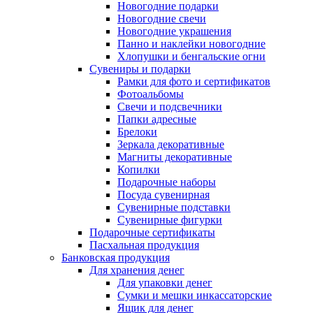
Новогодние подарки
Новогодние свечи
Новогодние украшения
Панно и наклейки новогодние
Хлопушки и бенгальские огни
Сувениры и подарки
Рамки для фото и сертификатов
Фотоальбомы
Свечи и подсвечники
Папки адресные
Брелоки
Зеркала декоративные
Магниты декоративные
Копилки
Подарочные наборы
Посуда сувенирная
Сувенирные подставки
Сувенирные фигурки
Подарочные сертификаты
Пасхальная продукция
Банковская продукция
Для хранения денег
Для упаковки денег
Сумки и мешки инкассаторские
Ящик для денег