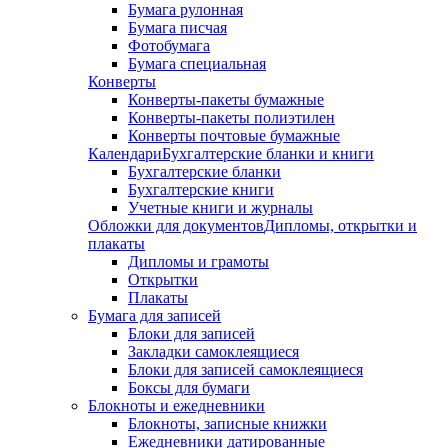
Бумага рулонная
Бумага писчая
Фотобумага
Бумага специальная
Конверты
Конверты-пакеты бумажные
Конверты-пакеты полиэтилен
Конверты почтовые бумажные
Календари
Бухгалтерские бланки и книги
Бухгалтерские бланки
Бухгалтерские книги
Учетные книги и журналы
Обложки для документов
Дипломы, открытки и
плакаты
Дипломы и грамоты
Открытки
Плакаты
Бумага для записей
Блоки для записей
Закладки самоклеящиеся
Блоки для записей самоклеящиеся
Боксы для бумаги
Блокноты и ежедневники
Блокноты, записные книжки
Ежедневники датированные