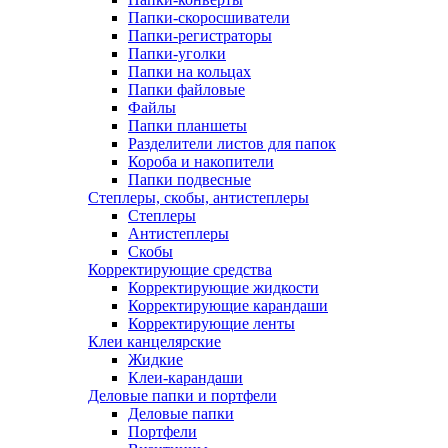
Папки-скоросшиватели
Папки-регистраторы
Папки-уголки
Папки на кольцах
Папки файловые
Файлы
Папки планшеты
Разделители листов для папок
Короба и накопители
Папки подвесные
Степлеры, скобы, антистеплеры
Степлеры
Антистеплеры
Скобы
Корректирующие средства
Корректирующие жидкости
Корректирующие карандаши
Корректирующие ленты
Клеи канцелярские
Жидкие
Клеи-карандаши
Деловые папки и портфели
Деловые папки
Портфели