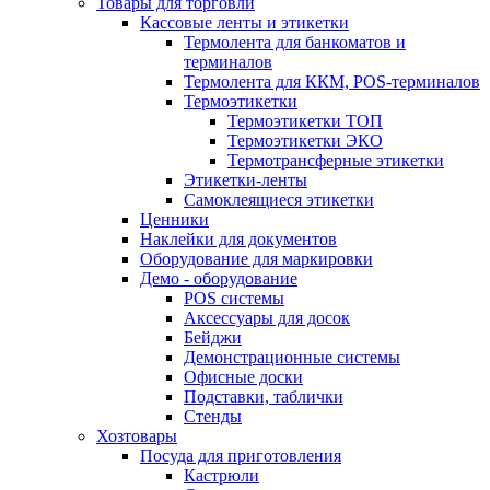
Товары для торговли
Кассовые ленты и этикетки
Термолента для банкоматов и
терминалов
Термолента для ККМ, POS-терминалов
Термоэтикетки
Термоэтикетки ТОП
Термоэтикетки ЭКО
Термотрансферные этикетки
Этикетки-ленты
Самоклеящиеся этикетки
Ценники
Наклейки для документов
Оборудование для маркировки
Демо - оборудование
POS системы
Аксессуары для досок
Бейджи
Демонстрационные системы
Офисные доски
Подставки, таблички
Стенды
Хозтовары
Посуда для приготовления
Кастрюли