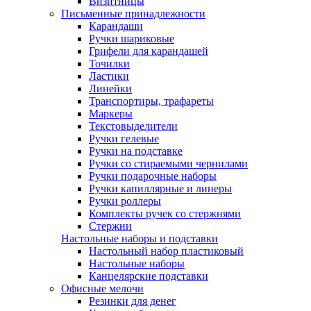
Визитницы
Письменные принадлежности
Карандаши
Ручки шариковые
Грифели для карандашей
Точилки
Ластики
Линейки
Транспортиры, трафареты
Маркеры
Текстовыделители
Ручки гелевые
Ручки на подставке
Ручки со стираемыми чернилами
Ручки подарочные наборы
Ручки капиллярные и линеры
Ручки роллеры
Комплекты ручек со стержнями
Стержни
Настольные наборы и подставки
Настольный набор пластиковый
Настольные наборы
Канцелярские подставки
Офисные мелочи
Резинки для денег