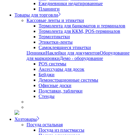
Ежедневники недатированные
Планинги
Товары для торговли
Кассовые ленты и этикетки
Термолента для банкоматов и терминалов
Термолента для ККМ, POS-терминалов
Термоэтикетки
Этикетки-ленты
Самоклеящиеся этикетки
Ценники
Наклейки для документов
Оборудование
для маркировки
Демо - оборудование
POS системы
Аксессуары для досок
Бейджи
Демонстрационные системы
Офисные доски
Подставки, таблички
Стенды
Хозтовары
Посуда остальная
Посуда из пластмассы