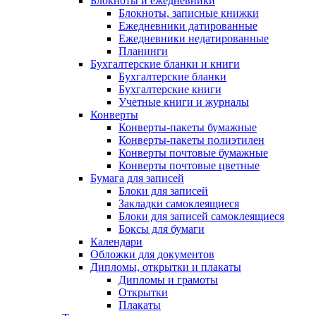
Блокноты и ежедневники
Блокноты, записные книжки
Ежедневники датированные
Ежедневники недатированные
Планинги
Бухгалтерские бланки и книги
Бухгалтерские бланки
Бухгалтерские книги
Учетные книги и журналы
Конверты
Конверты-пакеты бумажные
Конверты-пакеты полиэтилен
Конверты почтовые бумажные
Конверты почтовые цветные
Бумага для записей
Блоки для записей
Закладки самоклеящиеся
Блоки для записей самоклеящиеся
Боксы для бумаги
Календари
Обложки для документов
Дипломы, открытки и плакаты
Дипломы и грамоты
Открытки
Плакаты