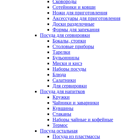
Сковороды
Сотейники и ковши
Ножи для приготовления
Аксессуары для приготовления
Доски разделочные
Формы для запекания
Посуда для сервировки
Бокалы, стопки
Столовые приборы
Тарелки
Бульонницы
Миски и кисэ
Наборы посуды
Блюда
Салатники
Для сервировки
Посуда для напитков
Кружки
Чайники и заварники
Кувшины
Стаканы
Наборы чайные и кофейные
Термос
Посуда остальная
Посуда из пластмассы