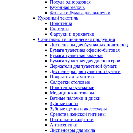
Посуда одноразовая
Кухонная мелочь
Фольга и бумага для выпечки
Кухонный текстиль
Полотенца
Скатерти
Фартуки и прихватки
Санитарно-гигиеническая продукция
Диспенсеры для бумажных полотенец
Бумага туалетная офисно-бытовая
Бумага туалетная влажная
Бумага туалетная для диспенсеров
Держатели для туалетной бумаги
Диспенсеры для туалетной бумаги
Покрытия для унитаза
Салфетки столовые
Полотенца бумажные
Медицинские товары
Ватные палочки и диски
Зубные пасты
Зубные щетки и аксессуары
Средства женской гигиены
Платочки и салфетки
Антисептики
Диспенсеры для мыла