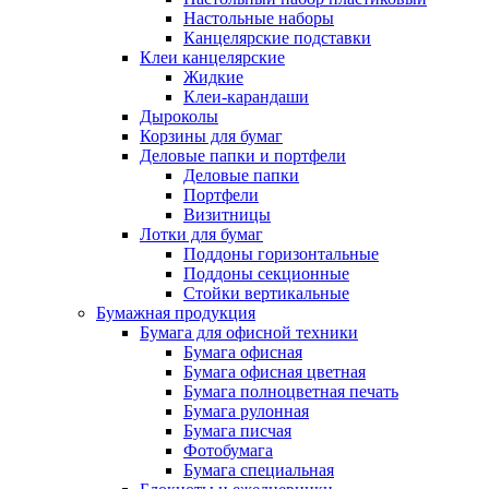
Настольные наборы
Канцелярские подставки
Клеи канцелярские
Жидкие
Клеи-карандаши
Дыроколы
Корзины для бумаг
Деловые папки и портфели
Деловые папки
Портфели
Визитницы
Лотки для бумаг
Поддоны горизонтальные
Поддоны секционные
Стойки вертикальные
Бумажная продукция
Бумага для офисной техники
Бумага офисная
Бумага офисная цветная
Бумага полноцветная печать
Бумага рулонная
Бумага писчая
Фотобумага
Бумага специальная