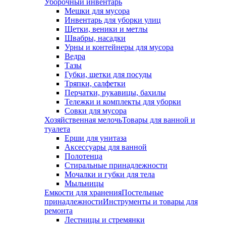
Уборочный инвентарь
Мешки для мусора
Инвентарь для уборки улиц
Щетки, веники и метлы
Швабры, насадки
Урны и контейнеры для мусора
Ведра
Тазы
Губки, щетки для посуды
Тряпки, салфетки
Перчатки, рукавицы, бахилы
Тележки и комплекты для уборки
Совки для мусора
Хозяйственная мелочь
Товары для ванной и
туалета
Ерши для унитаза
Аксессуары для ванной
Полотенца
Стиральные принадлежности
Мочалки и губки для тела
Мыльницы
Емкости для хранения
Постельные
принадлежности
Инструменты и товары для
ремонта
Лестницы и стремянки