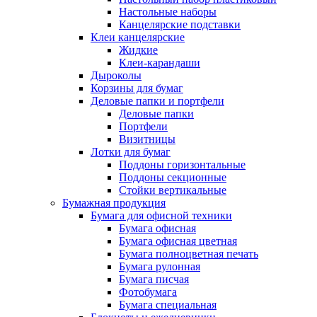
Настольные наборы
Канцелярские подставки
Клеи канцелярские
Жидкие
Клеи-карандаши
Дыроколы
Корзины для бумаг
Деловые папки и портфели
Деловые папки
Портфели
Визитницы
Лотки для бумаг
Поддоны горизонтальные
Поддоны секционные
Стойки вертикальные
Бумажная продукция
Бумага для офисной техники
Бумага офисная
Бумага офисная цветная
Бумага полноцветная печать
Бумага рулонная
Бумага писчая
Фотобумага
Бумага специальная