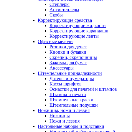
Степлеры
Антистеплеры
Скобы
Корректирующие средства
Корректирующие жидкости
Корректирующие карандаши
Корректирующие ленты
Офисные мелочи
Резинки для денег
Кнопки и булавки
Скрепки, скрепочницы
Зажимы для бумаг
Аксессуары
Штемпельные принадлежности
Датеры и нумераторы
Кассы шрифтов
Оснастки для печатей и штампов
Штампы и печати
Штемпельные краски
Штемпельные подушки
Ножницы, ножи и лезвия
Ножницы
Ножи и лезвия
Настольные наборы и подставки
Настольный набор пластиковый