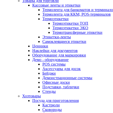
Товары для торговли
Кассовые ленты и этикетки
Термолента для банкоматов и терминал
Термолента для ККМ, POS-терминалов
Термоэтикетки
Термоэтикетки ТОП
Термоэтикетки ЭКО
Термотрансферные этикетки
Этикетки-ленты
Самоклеящиеся этикетки
Ценники
Наклейки для документов
Оборудование для маркировки
Демо - оборудование
POS системы
Аксессуары для досок
Бейджи
Демонстрационные системы
Офисные доски
Подставки, таблички
Стенды
Хозтовары
Посуда для приготовления
Кастрюли
Сковороды