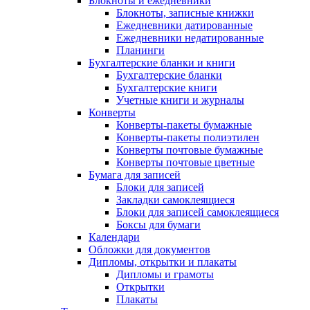
Блокноты и ежедневники
Блокноты, записные книжки
Ежедневники датированные
Ежедневники недатированные
Планинги
Бухгалтерские бланки и книги
Бухгалтерские бланки
Бухгалтерские книги
Учетные книги и журналы
Конверты
Конверты-пакеты бумажные
Конверты-пакеты полиэтилен
Конверты почтовые бумажные
Конверты почтовые цветные
Бумага для записей
Блоки для записей
Закладки самоклеящиеся
Блоки для записей самоклеящиеся
Боксы для бумаги
Календари
Обложки для документов
Дипломы, открытки и плакаты
Дипломы и грамоты
Открытки
Плакаты