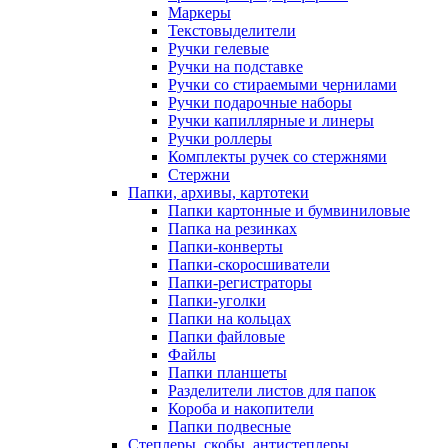
Маркеры
Текстовыделители
Ручки гелевые
Ручки на подставке
Ручки со стираемыми чернилами
Ручки подарочные наборы
Ручки капиллярные и линеры
Ручки роллеры
Комплекты ручек со стержнями
Стержни
Папки, архивы, картотеки
Папки картонные и бумвиниловые
Папка на резинках
Папки-конверты
Папки-скоросшиватели
Папки-регистраторы
Папки-уголки
Папки на кольцах
Папки файловые
Файлы
Папки планшеты
Разделители листов для папок
Короба и накопители
Папки подвесные
Степлеры, скобы, антистеплеры