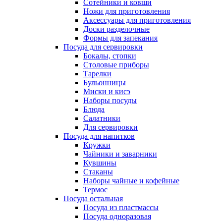
Сотейники и ковши
Ножи для приготовления
Аксессуары для приготовления
Доски разделочные
Формы для запекания
Посуда для сервировки
Бокалы, стопки
Столовые приборы
Тарелки
Бульонницы
Миски и кисэ
Наборы посуды
Блюда
Салатники
Для сервировки
Посуда для напитков
Кружки
Чайники и заварники
Кувшины
Стаканы
Наборы чайные и кофейные
Термос
Посуда остальная
Посуда из пластмассы
Посуда одноразовая