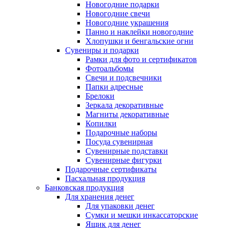
Новогодние подарки
Новогодние свечи
Новогодние украшения
Панно и наклейки новогодние
Хлопушки и бенгальские огни
Сувениры и подарки
Рамки для фото и сертификатов
Фотоальбомы
Свечи и подсвечники
Папки адресные
Брелоки
Зеркала декоративные
Магниты декоративные
Копилки
Подарочные наборы
Посуда сувенирная
Сувенирные подставки
Сувенирные фигурки
Подарочные сертификаты
Пасхальная продукция
Банковская продукция
Для хранения денег
Для упаковки денег
Сумки и мешки инкассаторские
Ящик для денег