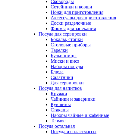
Сковороды
Сотейники и ковши
Ножи для приготовления
Аксессуары для приготовления
Доски разделочные
Формы для запекания
Посуда для сервировки
Бокалы, стопки
Столовые приборы
Тарелки
Бульонницы
Миски и кисэ
Наборы посуды
Блюда
Салатники
Для сервировки
Посуда для напитков
Кружки
Чайники и заварники
Кувшины
Стаканы
Наборы чайные и кофейные
Термос
Посуда остальная
Посуда из пластмассы