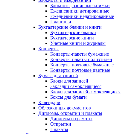
Блокноты и ежедневники
Блокноты, записные книжки
Ежедневники датированные
Ежедневники недатированные
Планинги
Бухгалтерские бланки и книги
Бухгалтерские бланки
Бухгалтерские книги
Учетные книги и журналы
Конверты
Конверты-пакеты бумажные
Конверты-пакеты полиэтилен
Конверты почтовые бумажные
Конверты почтовые цветные
Бумага для записей
Блоки для записей
Закладки самоклеящиеся
Блоки для записей самоклеящиеся
Боксы для бумаги
Календари
Обложки для документов
Дипломы, открытки и плакаты
Дипломы и грамоты
Открытки
Плакаты