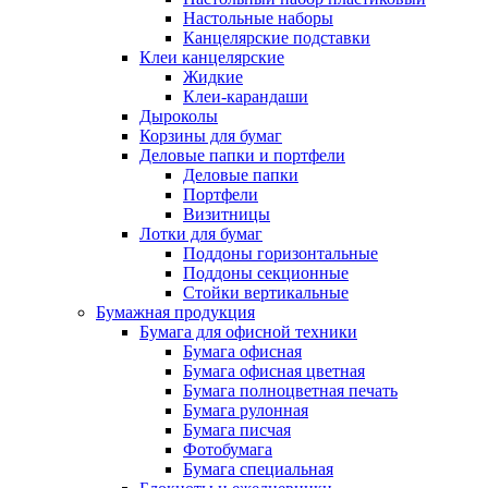
Настольные наборы
Канцелярские подставки
Клеи канцелярские
Жидкие
Клеи-карандаши
Дыроколы
Корзины для бумаг
Деловые папки и портфели
Деловые папки
Портфели
Визитницы
Лотки для бумаг
Поддоны горизонтальные
Поддоны секционные
Стойки вертикальные
Бумажная продукция
Бумага для офисной техники
Бумага офисная
Бумага офисная цветная
Бумага полноцветная печать
Бумага рулонная
Бумага писчая
Фотобумага
Бумага специальная