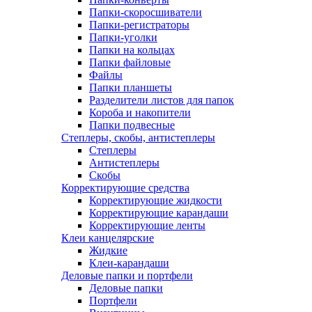
Папки-скоросшиватели
Папки-регистраторы
Папки-уголки
Папки на кольцах
Папки файловые
Файлы
Папки планшеты
Разделители листов для папок
Короба и накопители
Папки подвесные
Степлеры, скобы, антистеплеры
Степлеры
Антистеплеры
Скобы
Корректирующие средства
Корректирующие жидкости
Корректирующие карандаши
Корректирующие ленты
Клеи канцелярские
Жидкие
Клеи-карандаши
Деловые папки и портфели
Деловые папки
Портфели