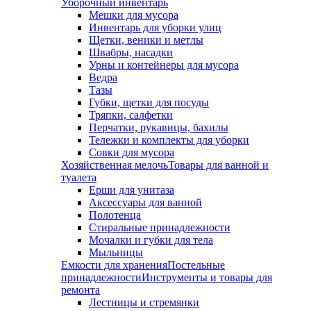
Уборочный инвентарь
Мешки для мусора
Инвентарь для уборки улиц
Щетки, веники и метлы
Швабры, насадки
Урны и контейнеры для мусора
Ведра
Тазы
Губки, щетки для посуды
Тряпки, салфетки
Перчатки, рукавицы, бахилы
Тележки и комплекты для уборки
Совки для мусора
Хозяйственная мелочь
Товары для ванной и
туалета
Ерши для унитаза
Аксессуары для ванной
Полотенца
Стиральные принадлежности
Мочалки и губки для тела
Мыльницы
Емкости для хранения
Постельные
принадлежности
Инструменты и товары для
ремонта
Лестницы и стремянки