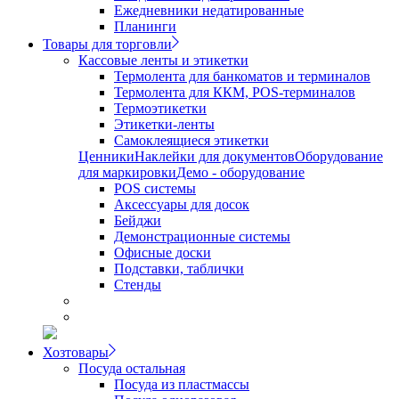
Ежедневники недатированные
Планинги
Товары для торговли
Кассовые ленты и этикетки
Термолента для банкоматов и терминалов
Термолента для ККМ, POS-терминалов
Термоэтикетки
Этикетки-ленты
Самоклеящиеся этикетки
Ценники
Наклейки для документов
Оборудование
для маркировки
Демо - оборудование
POS системы
Аксессуары для досок
Бейджи
Демонстрационные системы
Офисные доски
Подставки, таблички
Стенды
Хозтовары
Посуда остальная
Посуда из пластмассы