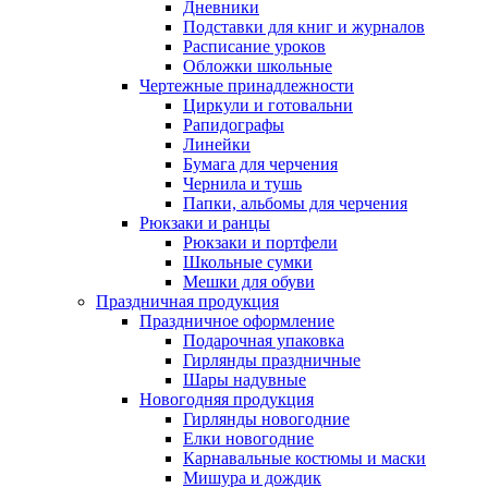
Дневники
Подставки для книг и журналов
Расписание уроков
Обложки школьные
Чертежные принадлежности
Циркули и готовальни
Рапидографы
Линейки
Бумага для черчения
Чернила и тушь
Папки, альбомы для черчения
Рюкзаки и ранцы
Рюкзаки и портфели
Школьные сумки
Мешки для обуви
Праздничная продукция
Праздничное оформление
Подарочная упаковка
Гирлянды праздничные
Шары надувные
Новогодняя продукция
Гирлянды новогодние
Елки новогодние
Карнавальные костюмы и маски
Мишура и дождик