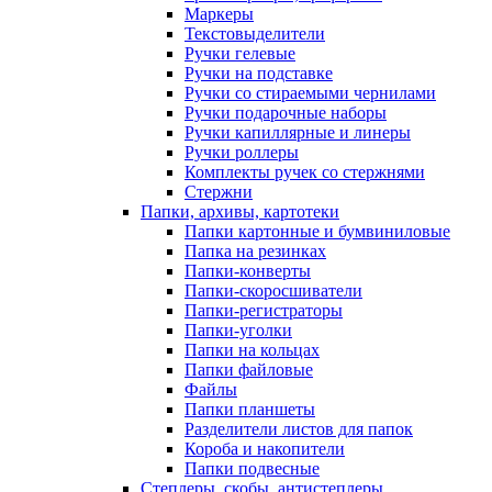
Маркеры
Текстовыделители
Ручки гелевые
Ручки на подставке
Ручки со стираемыми чернилами
Ручки подарочные наборы
Ручки капиллярные и линеры
Ручки роллеры
Комплекты ручек со стержнями
Стержни
Папки, архивы, картотеки
Папки картонные и бумвиниловые
Папка на резинках
Папки-конверты
Папки-скоросшиватели
Папки-регистраторы
Папки-уголки
Папки на кольцах
Папки файловые
Файлы
Папки планшеты
Разделители листов для папок
Короба и накопители
Папки подвесные
Степлеры, скобы, антистеплеры