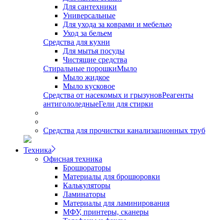
Для сантехники
Универсальные
Для ухода за коврами и мебелью
Уход за бельем
Средства для кухни
Для мытья посуды
Чистящие средства
Стиральные порошки
Мыло
Мыло жидкое
Мыло кусковое
Средства от насекомых и грызунов
Реагенты
антигололедные
Гели для стирки
Средства для прочистки канализационных труб
Техника
Офисная техника
Брошюраторы
Материалы для брошюровки
Калькуляторы
Ламинаторы
Материалы для ламинирования
МФУ, принтеры, сканеры