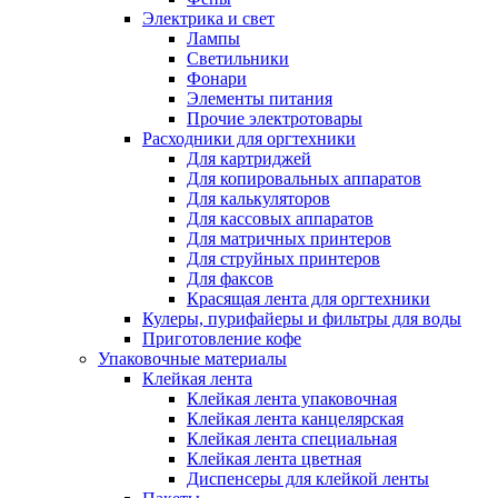
Электрика и свет
Лампы
Светильники
Фонари
Элементы питания
Прочие электротовары
Расходники для оргтехники
Для картриджей
Для копировальных аппаратов
Для калькуляторов
Для кассовых аппаратов
Для матричных принтеров
Для струйных принтеров
Для факсов
Красящая лента для оргтехники
Кулеры, пурифайеры и фильтры для воды
Приготовление кофе
Упаковочные материалы
Клейкая лента
Клейкая лента упаковочная
Клейкая лента канцелярская
Клейкая лента специальная
Клейкая лента цветная
Диспенсеры для клейкой ленты