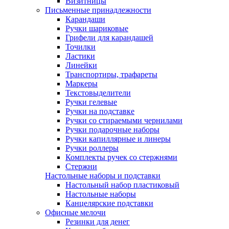
Визитницы
Письменные принадлежности
Карандаши
Ручки шариковые
Грифели для карандашей
Точилки
Ластики
Линейки
Транспортиры, трафареты
Маркеры
Текстовыделители
Ручки гелевые
Ручки на подставке
Ручки со стираемыми чернилами
Ручки подарочные наборы
Ручки капиллярные и линеры
Ручки роллеры
Комплекты ручек со стержнями
Стержни
Настольные наборы и подставки
Настольный набор пластиковый
Настольные наборы
Канцелярские подставки
Офисные мелочи
Резинки для денег