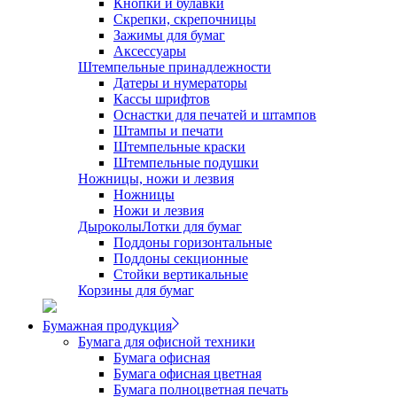
Кнопки и булавки
Скрепки, скрепочницы
Зажимы для бумаг
Аксессуары
Штемпельные принадлежности
Датеры и нумераторы
Кассы шрифтов
Оснастки для печатей и штампов
Штампы и печати
Штемпельные краски
Штемпельные подушки
Ножницы, ножи и лезвия
Ножницы
Ножи и лезвия
Дыроколы
Лотки для бумаг
Поддоны горизонтальные
Поддоны секционные
Стойки вертикальные
Корзины для бумаг
Бумажная продукция
Бумага для офисной техники
Бумага офисная
Бумага офисная цветная
Бумага полноцветная печать