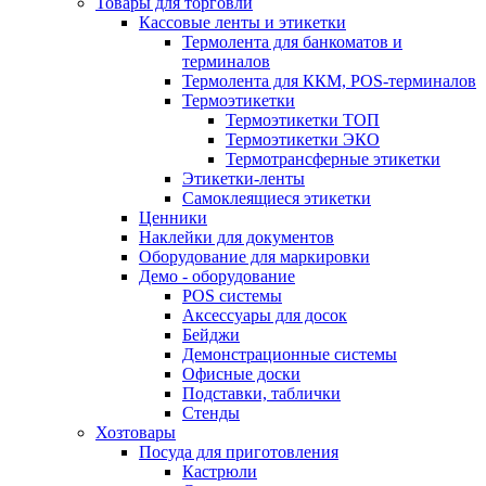
Товары для торговли
Кассовые ленты и этикетки
Термолента для банкоматов и
терминалов
Термолента для ККМ, POS-терминалов
Термоэтикетки
Термоэтикетки ТОП
Термоэтикетки ЭКО
Термотрансферные этикетки
Этикетки-ленты
Самоклеящиеся этикетки
Ценники
Наклейки для документов
Оборудование для маркировки
Демо - оборудование
POS системы
Аксессуары для досок
Бейджи
Демонстрационные системы
Офисные доски
Подставки, таблички
Стенды
Хозтовары
Посуда для приготовления
Кастрюли