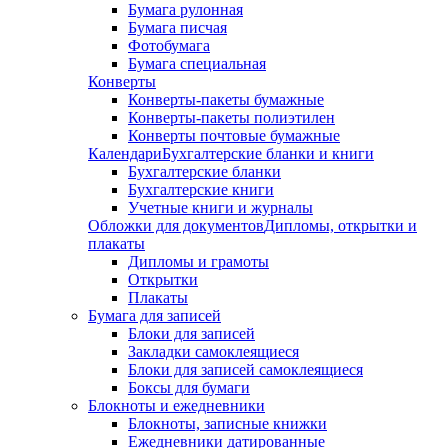
Бумага рулонная
Бумага писчая
Фотобумага
Бумага специальная
Конверты
Конверты-пакеты бумажные
Конверты-пакеты полиэтилен
Конверты почтовые бумажные
Календари
Бухгалтерские бланки и книги
Бухгалтерские бланки
Бухгалтерские книги
Учетные книги и журналы
Обложки для документов
Дипломы, открытки и
плакаты
Дипломы и грамоты
Открытки
Плакаты
Бумага для записей
Блоки для записей
Закладки самоклеящиеся
Блоки для записей самоклеящиеся
Боксы для бумаги
Блокноты и ежедневники
Блокноты, записные книжки
Ежедневники датированные