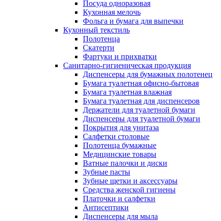
Посуда одноразовая
Кухонная мелочь
Фольга и бумага для выпечки
Кухонный текстиль
Полотенца
Скатерти
Фартуки и прихватки
Санитарно-гигиеническая продукция
Диспенсеры для бумажных полотенец
Бумага туалетная офисно-бытовая
Бумага туалетная влажная
Бумага туалетная для диспенсеров
Держатели для туалетной бумаги
Диспенсеры для туалетной бумаги
Покрытия для унитаза
Салфетки столовые
Полотенца бумажные
Медицинские товары
Ватные палочки и диски
Зубные пасты
Зубные щетки и аксессуары
Средства женской гигиены
Платочки и салфетки
Антисептики
Диспенсеры для мыла