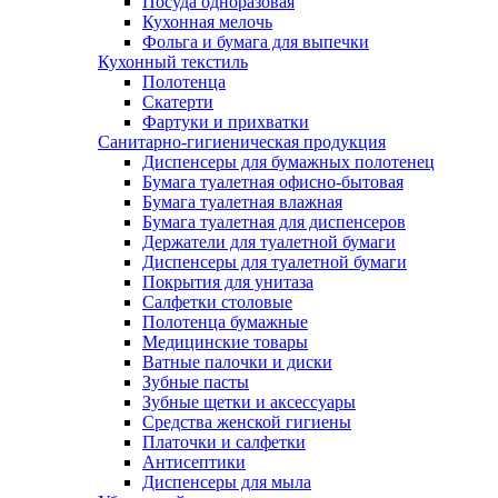
Посуда одноразовая
Кухонная мелочь
Фольга и бумага для выпечки
Кухонный текстиль
Полотенца
Скатерти
Фартуки и прихватки
Санитарно-гигиеническая продукция
Диспенсеры для бумажных полотенец
Бумага туалетная офисно-бытовая
Бумага туалетная влажная
Бумага туалетная для диспенсеров
Держатели для туалетной бумаги
Диспенсеры для туалетной бумаги
Покрытия для унитаза
Салфетки столовые
Полотенца бумажные
Медицинские товары
Ватные палочки и диски
Зубные пасты
Зубные щетки и аксессуары
Средства женской гигиены
Платочки и салфетки
Антисептики
Диспенсеры для мыла