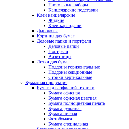
Настольные наборы
Канцелярские подставки
Клеи канцелярские
Жидкие
Клеи-карандаши
Дыроколы
Корзины для бумаг
Деловые папки и портфели
Деловые папки
Портфели
Визитницы
Лотки для бумаг
Поддоны горизонтальные
Поддоны секционные
Стойки вертикальные
Бумажная продукция
Бумага для офисной техники
Бумага офисная
Бумага офисная цветная
Бумага полноцветная печать
Бумага рулонная
Бумага писчая
Фотобумага
Бумага специальная