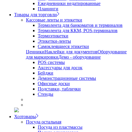
Ежедневники недатированные
Планинги
Товары для торговли
Кассовые ленты и этикетки
Термолента для банкоматов и терминалов
Термолента для ККМ, POS-терминалов
Термоэтикетки
Этикетки-ленты
Самоклеящиеся этикетки
Ценники
Наклейки для документов
Оборудование
для маркировки
Демо - оборудование
POS системы
Аксессуары для досок
Бейджи
Демонстрационные системы
Офисные доски
Подставки, таблички
Стенды
Хозтовары
Посуда остальная
Посуда из пластмассы