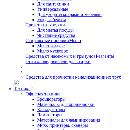
Для сантехники
Универсальные
Для ухода за коврами и мебелью
Уход за бельем
Средства для кухни
Для мытья посуды
Чистящие средства
Стиральные порошки
Мыло
Мыло жидкое
Мыло кусковое
Средства от насекомых и грызунов
Реагенты
антигололедные
Гели для стирки
Средства для прочистки канализационных труб
Техника
Офисная техника
Брошюраторы
Материалы для брошюровки
Калькуляторы
Ламинаторы
Материалы для ламинирования
МФУ, принтеры, сканеры