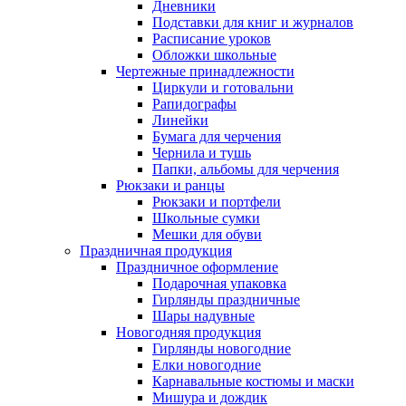
Дневники
Подставки для книг и журналов
Расписание уроков
Обложки школьные
Чертежные принадлежности
Циркули и готовальни
Рапидографы
Линейки
Бумага для черчения
Чернила и тушь
Папки, альбомы для черчения
Рюкзаки и ранцы
Рюкзаки и портфели
Школьные сумки
Мешки для обуви
Праздничная продукция
Праздничное оформление
Подарочная упаковка
Гирлянды праздничные
Шары надувные
Новогодняя продукция
Гирлянды новогодние
Елки новогодние
Карнавальные костюмы и маски
Мишура и дождик