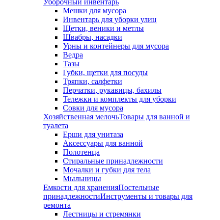
Уборочный инвентарь
Мешки для мусора
Инвентарь для уборки улиц
Щетки, веники и метлы
Швабры, насадки
Урны и контейнеры для мусора
Ведра
Тазы
Губки, щетки для посуды
Тряпки, салфетки
Перчатки, рукавицы, бахилы
Тележки и комплекты для уборки
Совки для мусора
Хозяйственная мелочь
Товары для ванной и
туалета
Ерши для унитаза
Аксессуары для ванной
Полотенца
Стиральные принадлежности
Мочалки и губки для тела
Мыльницы
Емкости для хранения
Постельные
принадлежности
Инструменты и товары для
ремонта
Лестницы и стремянки