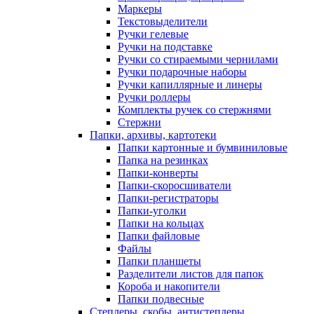
Маркеры
Текстовыделители
Ручки гелевые
Ручки на подставке
Ручки со стираемыми чернилами
Ручки подарочные наборы
Ручки капиллярные и линеры
Ручки роллеры
Комплекты ручек со стержнями
Стержни
Папки, архивы, картотеки
Папки картонные и бумвиниловые
Папка на резинках
Папки-конверты
Папки-скоросшиватели
Папки-регистраторы
Папки-уголки
Папки на кольцах
Папки файловые
Файлы
Папки планшеты
Разделители листов для папок
Короба и накопители
Папки подвесные
Степлеры, скобы, антистеплеры