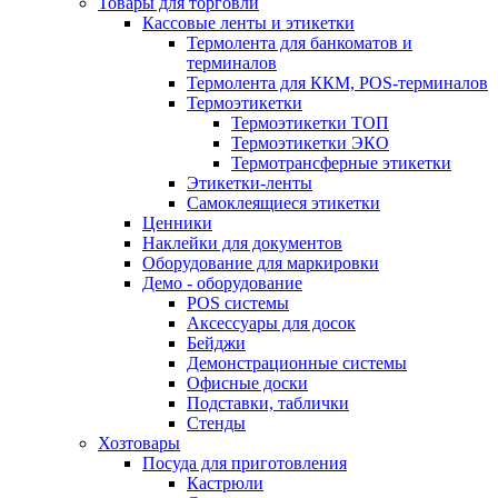
Товары для торговли
Кассовые ленты и этикетки
Термолента для банкоматов и
терминалов
Термолента для ККМ, POS-терминалов
Термоэтикетки
Термоэтикетки ТОП
Термоэтикетки ЭКО
Термотрансферные этикетки
Этикетки-ленты
Самоклеящиеся этикетки
Ценники
Наклейки для документов
Оборудование для маркировки
Демо - оборудование
POS системы
Аксессуары для досок
Бейджи
Демонстрационные системы
Офисные доски
Подставки, таблички
Стенды
Хозтовары
Посуда для приготовления
Кастрюли