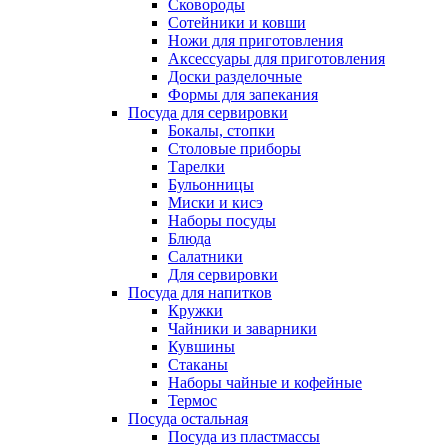
Сковороды
Сотейники и ковши
Ножи для приготовления
Аксессуары для приготовления
Доски разделочные
Формы для запекания
Посуда для сервировки
Бокалы, стопки
Столовые приборы
Тарелки
Бульонницы
Миски и кисэ
Наборы посуды
Блюда
Салатники
Для сервировки
Посуда для напитков
Кружки
Чайники и заварники
Кувшины
Стаканы
Наборы чайные и кофейные
Термос
Посуда остальная
Посуда из пластмассы