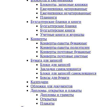
Блокноты и ежедневники
Блокноты, записные книжки
Ежедневники датированные
Ежедневники недатированные
Планинги
Бухгалтерские бланки и книги
Бухгалтерские бланки
Бухгалтерские книги
Учетные книги и журналы
Конверты
Конверты-пакеты бумажные
Конверты-пакеты полиэтилен
Конверты почтовые бумажные
Конверты почтовые цветные
Бумага для записей
Блоки для записей
Закладки самоклеящиеся
Блоки для записей самоклеящиеся
Боксы для бумаги
Календари
Обложки для документов
Дипломы, открытки и плакаты
Дипломы и грамоты
Открытки
Плакаты