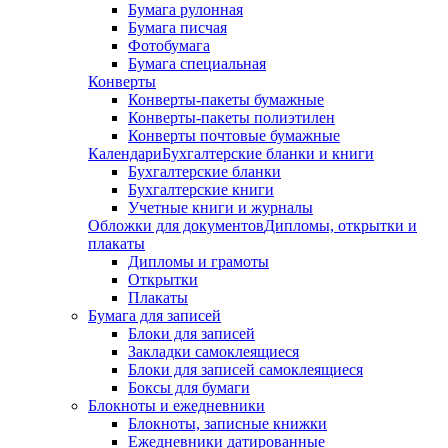
Бумага рулонная
Бумага писчая
Фотобумага
Бумага специальная
Конверты
Конверты-пакеты бумажные
Конверты-пакеты полиэтилен
Конверты почтовые бумажные
Календари
Бухгалтерские бланки и книги
Бухгалтерские бланки
Бухгалтерские книги
Учетные книги и журналы
Обложки для документов
Дипломы, открытки и
плакаты
Дипломы и грамоты
Открытки
Плакаты
Бумага для записей
Блоки для записей
Закладки самоклеящиеся
Блоки для записей самоклеящиеся
Боксы для бумаги
Блокноты и ежедневники
Блокноты, записные книжки
Ежедневники датированные