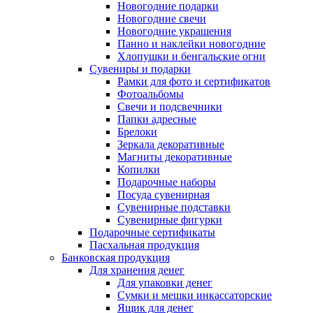
Новогодние подарки
Новогодние свечи
Новогодние украшения
Панно и наклейки новогодние
Хлопушки и бенгальские огни
Сувениры и подарки
Рамки для фото и сертификатов
Фотоальбомы
Свечи и подсвечники
Папки адресные
Брелоки
Зеркала декоративные
Магниты декоративные
Копилки
Подарочные наборы
Посуда сувенирная
Сувенирные подставки
Сувенирные фигурки
Подарочные сертификаты
Пасхальная продукция
Банковская продукция
Для хранения денег
Для упаковки денег
Сумки и мешки инкассаторские
Ящик для денег