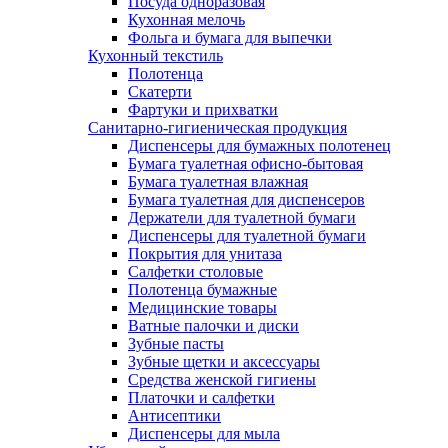
Посуда одноразовая
Кухонная мелочь
Фольга и бумага для выпечки
Кухонный текстиль
Полотенца
Скатерти
Фартуки и прихватки
Санитарно-гигиеническая продукция
Диспенсеры для бумажных полотенец
Бумага туалетная офисно-бытовая
Бумага туалетная влажная
Бумага туалетная для диспенсеров
Держатели для туалетной бумаги
Диспенсеры для туалетной бумаги
Покрытия для унитаза
Салфетки столовые
Полотенца бумажные
Медицинские товары
Ватные палочки и диски
Зубные пасты
Зубные щетки и аксессуары
Средства женской гигиены
Платочки и салфетки
Антисептики
Диспенсеры для мыла