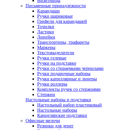
Визитницы
Письменные принадлежности
Карандаши
Ручки шариковые
Грифели для карандашей
Точилки
Ластики
Линейки
Транспортиры, трафареты
Маркеры
Текстовыделители
Ручки гелевые
Ручки на подставке
Ручки со стираемыми чернилами
Ручки подарочные наборы
Ручки капиллярные и линеры
Ручки роллеры
Комплекты ручек со стержнями
Стержни
Настольные наборы и подставки
Настольный набор пластиковый
Настольные наборы
Канцелярские подставки
Офисные мелочи
Резинки для денег