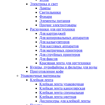
Электрика и свет
Лампы
Светильники
Фонари
Элементы питания
Прочие электротовары
Расходники для оргтехники
Для картриджей
Для копировальных аппаратов
Для калькуляторов
Для кассовых аппаратов
Для матричных принтеров
Для струйных принтеров
Для факсов
Красящая лента для оргтехники
Кулеры, пурифайеры и фильтры для воды
Приготовление кофе
Упаковочные материалы
Клейкая лента
Клейкая лента упаковочная
Клейкая лента канцелярская
Клейкая лента специальная
Клейкая лента цветная
Диспенсеры для клейкой ленты