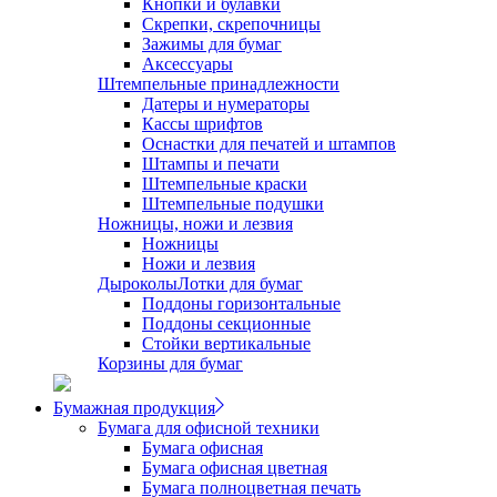
Кнопки и булавки
Скрепки, скрепочницы
Зажимы для бумаг
Аксессуары
Штемпельные принадлежности
Датеры и нумераторы
Кассы шрифтов
Оснастки для печатей и штампов
Штампы и печати
Штемпельные краски
Штемпельные подушки
Ножницы, ножи и лезвия
Ножницы
Ножи и лезвия
Дыроколы
Лотки для бумаг
Поддоны горизонтальные
Поддоны секционные
Стойки вертикальные
Корзины для бумаг
Бумажная продукция
Бумага для офисной техники
Бумага офисная
Бумага офисная цветная
Бумага полноцветная печать