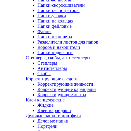
Папки-скоросшиватели
Папки-регистраторы
Папки-уголки
Папки на кольцах
Папки файловые
Файлы
Папки планшеты
Разделители листов для папок
Короба и накопители
Папки подвесные
Степлеры, скобы, антистеплеры
Степлеры
Антистеплеры
Скобы
Корректирующие средства
Корректирующие жидкости
Корректирующие карандаши
Корректирующие ленты
Клеи канцелярские
Жидкие
Клеи-карандаши
Деловые папки и портфели
Деловые папки
Портфели