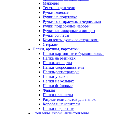
Маркеры
Текстовыделители
Ручки гелевые
Ручки на подставке
Ручки со стираемыми чернилами
Ручки подарочные наборы
Ручки капиллярные и линеры
Ручки роллеры
Комплекты ручек со стержнями
Стержни
Папки, архивы, картотеки
Папки картонные и бумвиниловые
Папка на резинках
Папки-конверты
Папки-скоросшиватели
Папки-регистраторы
Папки-уголки
Папки на кольцах
Папки файловые
Файлы
Папки планшеты
Разделители листов для папок
Короба и накопители
Папки подвесные
Степлеры, скобы, антистеплеры