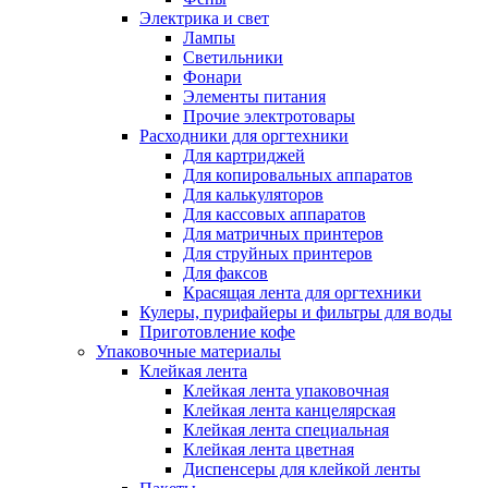
Электрика и свет
Лампы
Светильники
Фонари
Элементы питания
Прочие электротовары
Расходники для оргтехники
Для картриджей
Для копировальных аппаратов
Для калькуляторов
Для кассовых аппаратов
Для матричных принтеров
Для струйных принтеров
Для факсов
Красящая лента для оргтехники
Кулеры, пурифайеры и фильтры для воды
Приготовление кофе
Упаковочные материалы
Клейкая лента
Клейкая лента упаковочная
Клейкая лента канцелярская
Клейкая лента специальная
Клейкая лента цветная
Диспенсеры для клейкой ленты