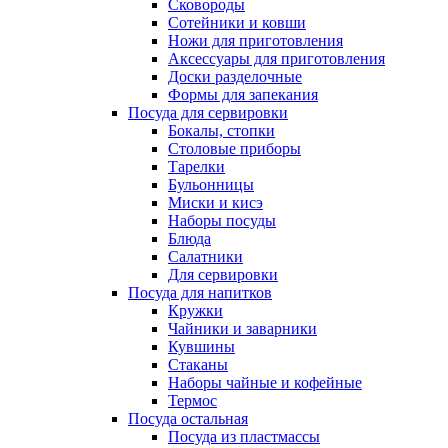
Сковороды
Сотейники и ковши
Ножи для приготовления
Аксессуары для приготовления
Доски разделочные
Формы для запекания
Посуда для сервировки
Бокалы, стопки
Столовые приборы
Тарелки
Бульонницы
Миски и кисэ
Наборы посуды
Блюда
Салатники
Для сервировки
Посуда для напитков
Кружки
Чайники и заварники
Кувшины
Стаканы
Наборы чайные и кофейные
Термос
Посуда остальная
Посуда из пластмассы