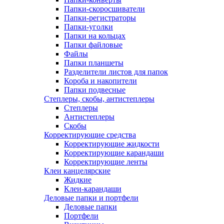
Папки-скоросшиватели
Папки-регистраторы
Папки-уголки
Папки на кольцах
Папки файловые
Файлы
Папки планшеты
Разделители листов для папок
Короба и накопители
Папки подвесные
Степлеры, скобы, антистеплеры
Степлеры
Антистеплеры
Скобы
Корректирующие средства
Корректирующие жидкости
Корректирующие карандаши
Корректирующие ленты
Клеи канцелярские
Жидкие
Клеи-карандаши
Деловые папки и портфели
Деловые папки
Портфели