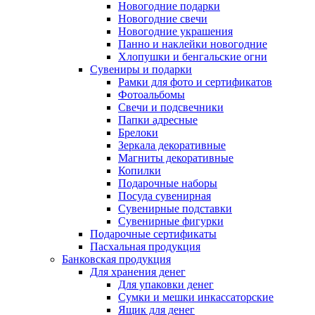
Новогодние подарки
Новогодние свечи
Новогодние украшения
Панно и наклейки новогодние
Хлопушки и бенгальские огни
Сувениры и подарки
Рамки для фото и сертификатов
Фотоальбомы
Свечи и подсвечники
Папки адресные
Брелоки
Зеркала декоративные
Магниты декоративные
Копилки
Подарочные наборы
Посуда сувенирная
Сувенирные подставки
Сувенирные фигурки
Подарочные сертификаты
Пасхальная продукция
Банковская продукция
Для хранения денег
Для упаковки денег
Сумки и мешки инкассаторские
Ящик для денег