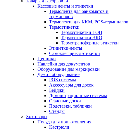
Товары для торговли
Кассовые ленты и этикетки
Термолента для банкоматов и
терминалов
Термолента для ККМ, POS-терминалов
Термоэтикетки
Термоэтикетки ТОП
Термоэтикетки ЭКО
Термотрансферные этикетки
Этикетки-ленты
Самоклеящиеся этикетки
Ценники
Наклейки для документов
Оборудование для маркировки
Демо - оборудование
POS системы
Аксессуары для досок
Бейджи
Демонстрационные системы
Офисные доски
Подставки, таблички
Стенды
Хозтовары
Посуда для приготовления
Кастрюли