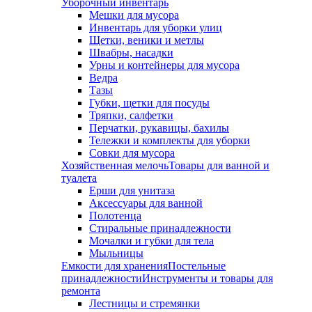
Уборочный инвентарь
Мешки для мусора
Инвентарь для уборки улиц
Щетки, веники и метлы
Швабры, насадки
Урны и контейнеры для мусора
Ведра
Тазы
Губки, щетки для посуды
Тряпки, салфетки
Перчатки, рукавицы, бахилы
Тележки и комплекты для уборки
Совки для мусора
Хозяйственная мелочь
Товары для ванной и
туалета
Ерши для унитаза
Аксессуары для ванной
Полотенца
Стиральные принадлежности
Мочалки и губки для тела
Мыльницы
Емкости для хранения
Постельные
принадлежности
Инструменты и товары для
ремонта
Лестницы и стремянки