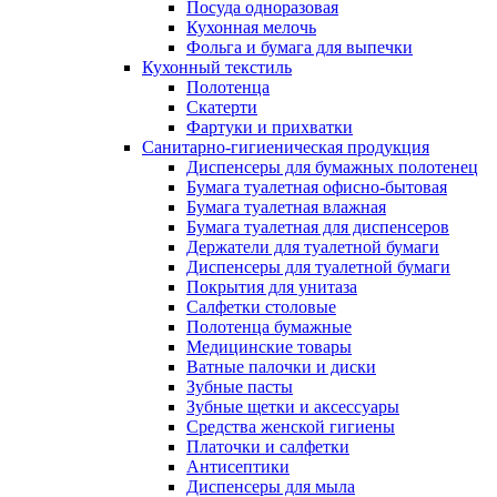
Посуда одноразовая
Кухонная мелочь
Фольга и бумага для выпечки
Кухонный текстиль
Полотенца
Скатерти
Фартуки и прихватки
Санитарно-гигиеническая продукция
Диспенсеры для бумажных полотенец
Бумага туалетная офисно-бытовая
Бумага туалетная влажная
Бумага туалетная для диспенсеров
Держатели для туалетной бумаги
Диспенсеры для туалетной бумаги
Покрытия для унитаза
Салфетки столовые
Полотенца бумажные
Медицинские товары
Ватные палочки и диски
Зубные пасты
Зубные щетки и аксессуары
Средства женской гигиены
Платочки и салфетки
Антисептики
Диспенсеры для мыла