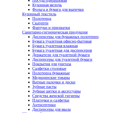
Посуда одноразовая
Кухонная мелочь
Фольга и бумага для выпечки
Кухонный текстиль
Полотенца
Скатерти
Фартуки и прихватки
Санитарно-гигиеническая продукция
Диспенсеры для бумажных полотенец
Бумага туалетная офисно-бытовая
Бумага туалетная влажная
Бумага туалетная для диспенсеров
Держатели для туалетной бумаги
Диспенсеры для туалетной бумаги
Покрытия для унитаза
Салфетки столовые
Полотенца бумажные
Медицинские товары
Ватные палочки и диски
Зубные пасты
Зубные щетки и аксессуары
Средства женской гигиены
Платочки и салфетки
Антисептики
Диспенсеры для мыла