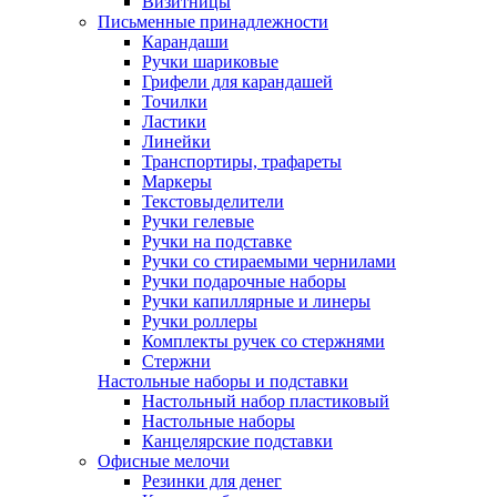
Визитницы
Письменные принадлежности
Карандаши
Ручки шариковые
Грифели для карандашей
Точилки
Ластики
Линейки
Транспортиры, трафареты
Маркеры
Текстовыделители
Ручки гелевые
Ручки на подставке
Ручки со стираемыми чернилами
Ручки подарочные наборы
Ручки капиллярные и линеры
Ручки роллеры
Комплекты ручек со стержнями
Стержни
Настольные наборы и подставки
Настольный набор пластиковый
Настольные наборы
Канцелярские подставки
Офисные мелочи
Резинки для денег