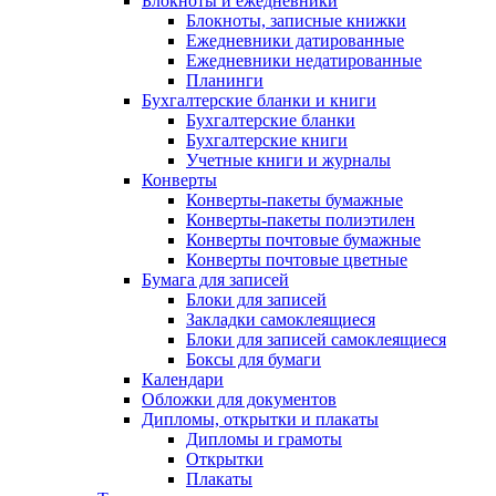
Блокноты и ежедневники
Блокноты, записные книжки
Ежедневники датированные
Ежедневники недатированные
Планинги
Бухгалтерские бланки и книги
Бухгалтерские бланки
Бухгалтерские книги
Учетные книги и журналы
Конверты
Конверты-пакеты бумажные
Конверты-пакеты полиэтилен
Конверты почтовые бумажные
Конверты почтовые цветные
Бумага для записей
Блоки для записей
Закладки самоклеящиеся
Блоки для записей самоклеящиеся
Боксы для бумаги
Календари
Обложки для документов
Дипломы, открытки и плакаты
Дипломы и грамоты
Открытки
Плакаты