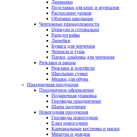
Дневники
Подставки для книг и журналов
Расписание уроков
Обложки школьные
Чертежные принадлежности
Циркули и готовальни
Рапидографы
Линейки
Бумага для черчения
Чернила и тушь
Папки, альбомы для черчения
Рюкзаки и ранцы
Рюкзаки и портфели
Школьные сумки
Мешки для обуви
Праздничная продукция
Праздничное оформление
Подарочная упаковка
Гирлянды праздничные
Шары надувные
Новогодняя продукция
Гирлянды новогодние
Елки новогодние
Карнавальные костюмы и маски
Мишура и дождик