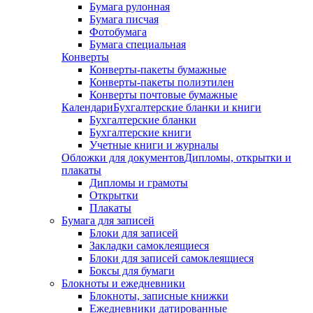
Бумага рулонная
Бумага писчая
Фотобумага
Бумага специальная
Конверты
Конверты-пакеты бумажные
Конверты-пакеты полиэтилен
Конверты почтовые бумажные
Календари
Бухгалтерские бланки и книги
Бухгалтерские бланки
Бухгалтерские книги
Учетные книги и журналы
Обложки для документов
Дипломы, открытки и
плакаты
Дипломы и грамоты
Открытки
Плакаты
Бумага для записей
Блоки для записей
Закладки самоклеящиеся
Блоки для записей самоклеящиеся
Боксы для бумаги
Блокноты и ежедневники
Блокноты, записные книжки
Ежедневники датированные