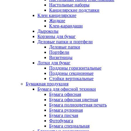
Настольные наборы
Канцелярские подставки
Клеи канцелярские
Жидкие
Клеи-карандаши
Дыроколы
Корзины для бумаг
Деловые папки и портфели
Деловые папки
Портфели
Визитницы
Лотки для бумаг
Поддоны горизонтальные
Поддоны секционные
Стойки вертикальные
Бумажная продукция
Бумага для офисной техники
Бумага офисная
Бумага офисная цветная
Бумага полноцветная печать
Бумага рулонная
Бумага писчая
Фотобумага
Бумага специальная