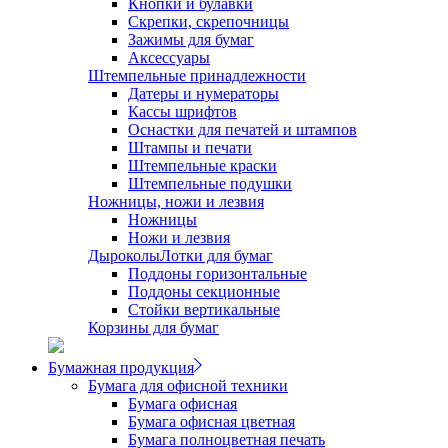
Кнопки и булавки
Скрепки, скрепочницы
Зажимы для бумаг
Аксессуары
Штемпельные принадлежности
Датеры и нумераторы
Кассы шрифтов
Оснастки для печатей и штампов
Штампы и печати
Штемпельные краски
Штемпельные подушки
Ножницы, ножи и лезвия
Ножницы
Ножи и лезвия
Дыроколы
Лотки для бумаг
Поддоны горизонтальные
Поддоны секционные
Стойки вертикальные
Корзины для бумаг
Бумажная продукция
Бумага для офисной техники
Бумага офисная
Бумага офисная цветная
Бумага полноцветная печать