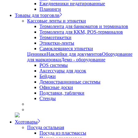
Ежедневники недатированные
Планинги
Товары для торговли
Кассовые ленты и этикетки
Термолента для банкоматов и терминалов
Термолента для ККМ, POS-терминалов
Термоэтикетки
Этикетки-ленты
Самоклеящиеся этикетки
Ценники
Наклейки для документов
Оборудование
для маркировки
Демо - оборудование
POS системы
Аксессуары для досок
Бейджи
Демонстрационные системы
Офисные доски
Подставки, таблички
Стенды
Хозтовары
Посуда остальная
Посуда из пластмассы