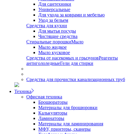
Для сантехники
Универсальные
Для ухода за коврами и мебелью
Уход за бельем
Средства для кухни
Для мытья посуды
Чистящие средства
Стиральные порошки
Мыло
Мыло жидкое
Мыло кусковое
Средства от насекомых и грызунов
Реагенты
антигололедные
Гели для стирки
Средства для прочистки канализационных труб
Техника
Офисная техника
Брошюраторы
Материалы для брошюровки
Калькуляторы
Ламинаторы
Материалы для ламинирования
МФУ, принтеры, сканеры