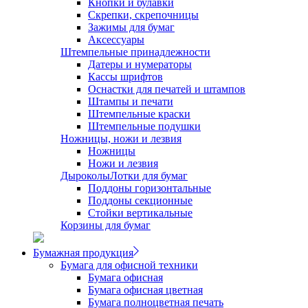
Кнопки и булавки
Скрепки, скрепочницы
Зажимы для бумаг
Аксессуары
Штемпельные принадлежности
Датеры и нумераторы
Кассы шрифтов
Оснастки для печатей и штампов
Штампы и печати
Штемпельные краски
Штемпельные подушки
Ножницы, ножи и лезвия
Ножницы
Ножи и лезвия
Дыроколы
Лотки для бумаг
Поддоны горизонтальные
Поддоны секционные
Стойки вертикальные
Корзины для бумаг
Бумажная продукция
Бумага для офисной техники
Бумага офисная
Бумага офисная цветная
Бумага полноцветная печать