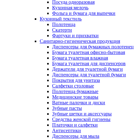
Посуда одноразовая
Кухонная мелочь
Фольга и бумага для выпечки
Кухонный текстиль
Полотенца
Скатерти
Фартуки и прихватки
Санитарно-гигиеническая продукция
Диспенсеры для бумажных полотенец
Бумага туалетная офисно-бытовая
Бумага туалетная влажная
Бумага туалетная для диспенсеров
Держатели для туалетной бумаги
Диспенсеры для туалетной бумаги
Покрытия для унитаза
Салфетки столовые
Полотенца бумажные
Медицинские товары
Ватные палочки и диски
Зубные пасты
Зубные щетки и аксессуары
Средства женской гигиены
Платочки и салфетки
Антисептики
Диспенсеры для мыла