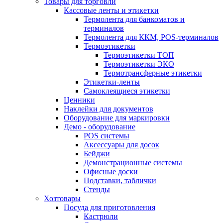
Товары для торговли
Кассовые ленты и этикетки
Термолента для банкоматов и
терминалов
Термолента для ККМ, POS-терминалов
Термоэтикетки
Термоэтикетки ТОП
Термоэтикетки ЭКО
Термотрансферные этикетки
Этикетки-ленты
Самоклеящиеся этикетки
Ценники
Наклейки для документов
Оборудование для маркировки
Демо - оборудование
POS системы
Аксессуары для досок
Бейджи
Демонстрационные системы
Офисные доски
Подставки, таблички
Стенды
Хозтовары
Посуда для приготовления
Кастрюли