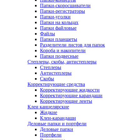
Папки-скоросшиватели
Папки-регистраторы
Папки-уголки
Папки на кольцах
Папки файловые
Файлы
Папки планшеты
Разделители листов для папок
Короба и накопители
Папки подвесные
Степлеры, скобы, антистеплеры
Степлеры
Антистеплеры
Скобы
Корректирующие средства
Корректирующие жидкости
Корректирующие карандаши
Корректирующие ленты
Клеи канцелярские
Жидкие
Клеи-карандаши
Деловые папки и портфели
Деловые папки
Портфели