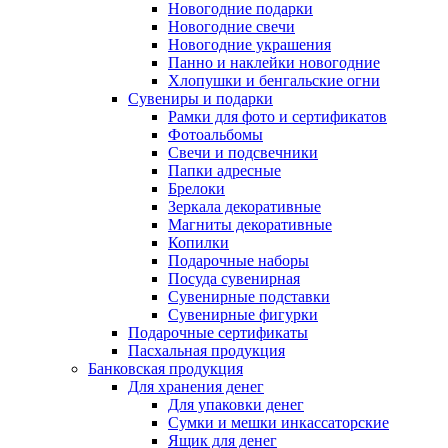
Новогодние подарки
Новогодние свечи
Новогодние украшения
Панно и наклейки новогодние
Хлопушки и бенгальские огни
Сувениры и подарки
Рамки для фото и сертификатов
Фотоальбомы
Свечи и подсвечники
Папки адресные
Брелоки
Зеркала декоративные
Магниты декоративные
Копилки
Подарочные наборы
Посуда сувенирная
Сувенирные подставки
Сувенирные фигурки
Подарочные сертификаты
Пасхальная продукция
Банковская продукция
Для хранения денег
Для упаковки денег
Сумки и мешки инкассаторские
Ящик для денег