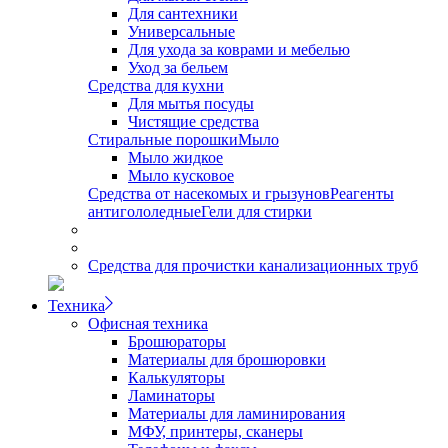
Для сантехники
Универсальные
Для ухода за коврами и мебелью
Уход за бельем
Средства для кухни
Для мытья посуды
Чистящие средства
Стиральные порошки
Мыло
Мыло жидкое
Мыло кусковое
Средства от насекомых и грызунов
Реагенты
антигололедные
Гели для стирки
Средства для прочистки канализационных труб
Техника
Офисная техника
Брошюраторы
Материалы для брошюровки
Калькуляторы
Ламинаторы
Материалы для ламинирования
МФУ, принтеры, сканеры