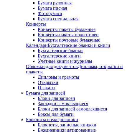
Бумага рулонная
Бумага писчая
Фотобумага
Бумага специальная
Конверты
Конверты-пакеты бумажные
Конверты-пакеты полиэтилен
Конверты почтовые бумажные
Календари
Бухгалтерские бланки и книги
Бухгалтерские бланки
Бухгалтерские книги
Учетные книги и журналы
Обложки для документов
Дипломы, открытки и
плакаты
Дипломы и грамоты
Открытки
Плакаты
Бумага для записей
Блоки для записей
Закладки самоклеящиеся
Блоки для записей самоклеящиеся
Боксы для бумаги
Блокноты и ежедневники
Блокноты, записные книжки
Ежедневники датированные