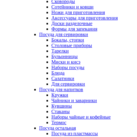
Сковороды
Сотейники и ковши
Ножи для приготовления
Аксессуары для приготовления
Доски разделочные
Формы для запекания
Посуда для сервировки
Бокалы, стопки
Столовые приборы
Тарелки
Бульонницы
Миски и кисэ
Наборы посуды
Блюда
Салатники
Для сервировки
Посуда для напитков
Кружки
Чайники и заварники
Кувшины
Стаканы
Наборы чайные и кофейные
Термос
Посуда остальная
Посуда из пластмассы