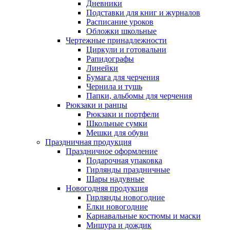
Дневники
Подставки для книг и журналов
Расписание уроков
Обложки школьные
Чертежные принадлежности
Циркули и готовальни
Рапидографы
Линейки
Бумага для черчения
Чернила и тушь
Папки, альбомы для черчения
Рюкзаки и ранцы
Рюкзаки и портфели
Школьные сумки
Мешки для обуви
Праздничная продукция
Праздничное оформление
Подарочная упаковка
Гирлянды праздничные
Шары надувные
Новогодняя продукция
Гирлянды новогодние
Елки новогодние
Карнавальные костюмы и маски
Мишура и дождик