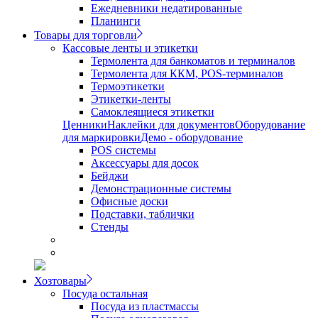
Ежедневники недатированные
Планинги
Товары для торговли
Кассовые ленты и этикетки
Термолента для банкоматов и терминалов
Термолента для ККМ, POS-терминалов
Термоэтикетки
Этикетки-ленты
Самоклеящиеся этикетки
Ценники
Наклейки для документов
Оборудование
для маркировки
Демо - оборудование
POS системы
Аксессуары для досок
Бейджи
Демонстрационные системы
Офисные доски
Подставки, таблички
Стенды
Хозтовары
Посуда остальная
Посуда из пластмассы