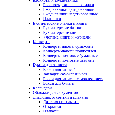
Блокноты и ежедневники
Блокноты, записные книжки
Ежедневники датированные
Ежедневники недатированные
Планинги
Бухгалтерские бланки и книги
Бухгалтерские бланки
Бухгалтерские книги
Учетные книги и журналы
Конверты
Конверты-пакеты бумажные
Конверты-пакеты полиэтилен
Конверты почтовые бумажные
Конверты почтовые цветные
Бумага для записей
Блоки для записей
Закладки самоклеящиеся
Блоки для записей самоклеящиеся
Боксы для бумаги
Календари
Обложки для документов
Дипломы, открытки и плакаты
Дипломы и грамоты
Открытки
Плакаты