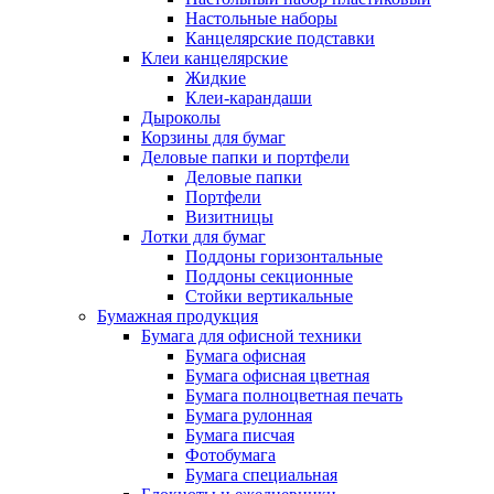
Настольные наборы
Канцелярские подставки
Клеи канцелярские
Жидкие
Клеи-карандаши
Дыроколы
Корзины для бумаг
Деловые папки и портфели
Деловые папки
Портфели
Визитницы
Лотки для бумаг
Поддоны горизонтальные
Поддоны секционные
Стойки вертикальные
Бумажная продукция
Бумага для офисной техники
Бумага офисная
Бумага офисная цветная
Бумага полноцветная печать
Бумага рулонная
Бумага писчая
Фотобумага
Бумага специальная