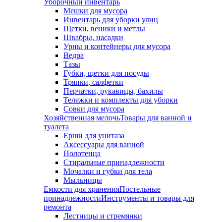
Уборочный инвентарь
Мешки для мусора
Инвентарь для уборки улиц
Щетки, веники и метлы
Швабры, насадки
Урны и контейнеры для мусора
Ведра
Тазы
Губки, щетки для посуды
Тряпки, салфетки
Перчатки, рукавицы, бахилы
Тележки и комплекты для уборки
Совки для мусора
Хозяйственная мелочь
Товары для ванной и
туалета
Ерши для унитаза
Аксессуары для ванной
Полотенца
Стиральные принадлежности
Мочалки и губки для тела
Мыльницы
Емкости для хранения
Постельные
принадлежности
Инструменты и товары для
ремонта
Лестницы и стремянки