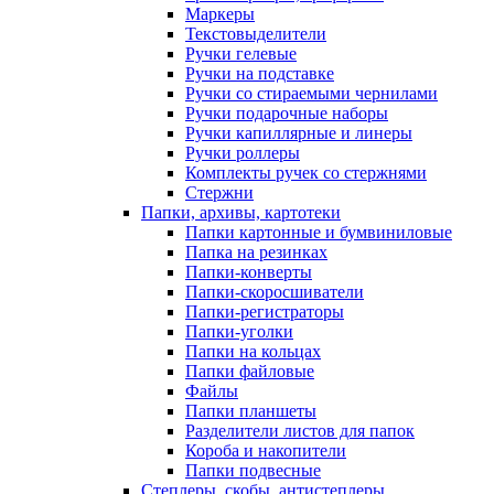
Маркеры
Текстовыделители
Ручки гелевые
Ручки на подставке
Ручки со стираемыми чернилами
Ручки подарочные наборы
Ручки капиллярные и линеры
Ручки роллеры
Комплекты ручек со стержнями
Стержни
Папки, архивы, картотеки
Папки картонные и бумвиниловые
Папка на резинках
Папки-конверты
Папки-скоросшиватели
Папки-регистраторы
Папки-уголки
Папки на кольцах
Папки файловые
Файлы
Папки планшеты
Разделители листов для папок
Короба и накопители
Папки подвесные
Степлеры, скобы, антистеплеры