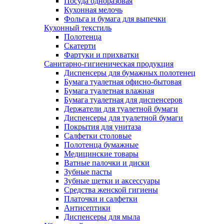
Посуда одноразовая
Кухонная мелочь
Фольга и бумага для выпечки
Кухонный текстиль
Полотенца
Скатерти
Фартуки и прихватки
Санитарно-гигиеническая продукция
Диспенсеры для бумажных полотенец
Бумага туалетная офисно-бытовая
Бумага туалетная влажная
Бумага туалетная для диспенсеров
Держатели для туалетной бумаги
Диспенсеры для туалетной бумаги
Покрытия для унитаза
Салфетки столовые
Полотенца бумажные
Медицинские товары
Ватные палочки и диски
Зубные пасты
Зубные щетки и аксессуары
Средства женской гигиены
Платочки и салфетки
Антисептики
Диспенсеры для мыла