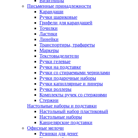
Визитницы
Письменные принадлежности
Карандаши
Ручки шариковые
Грифели для карандашей
Точилки
Ластики
Линейки
Транспортиры, трафареты
Маркеры
Текстовыделители
Ручки гелевые
Ручки на подставке
Ручки со стираемыми чернилами
Ручки подарочные наборы
Ручки капиллярные и линеры
Ручки роллеры
Комплекты ручек со стержнями
Стержни
Настольные наборы и подставки
Настольный набор пластиковый
Настольные наборы
Канцелярские подставки
Офисные мелочи
Резинки для денег