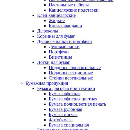
Настольные наборы
Канцелярские подставки
Клеи канцелярские
Жидкие
Клеи-карандаши
Дыроколы
Корзины для бумаг
Деловые папки и портфели
Деловые папки
Портфели
Визитницы
Лотки для бумаг
Поддоны горизонтальные
Поддоны секционные
Стойки вертикальные
Бумажная продукция
Бумага для офисной техники
Бумага офисная
Бумага офисная цветная
Бумага полноцветная печать
Бумага рулонная
Бумага писчая
Фотобумага
Бумага специальная