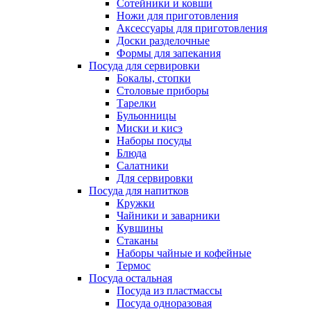
Сотейники и ковши
Ножи для приготовления
Аксессуары для приготовления
Доски разделочные
Формы для запекания
Посуда для сервировки
Бокалы, стопки
Столовые приборы
Тарелки
Бульонницы
Миски и кисэ
Наборы посуды
Блюда
Салатники
Для сервировки
Посуда для напитков
Кружки
Чайники и заварники
Кувшины
Стаканы
Наборы чайные и кофейные
Термос
Посуда остальная
Посуда из пластмассы
Посуда одноразовая