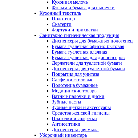
Кухонная мелочь
Фольга и бумага для выпечки
Кухонный текстиль
Полотенца
Скатерти
Фартуки и прихватки
Санитарно-гигиеническая продукция
Диспенсеры для бумажных полотенец
Бумага туалетная офисно-бытовая
Бумага туалетная влажная
Бумага туалетная для диспенсеров
Держатели для туалетной бумаги
Диспенсеры для туалетной бумаги
Покрытия для унитаза
Салфетки столовые
Полотенца бумажные
Медицинские товары
Ватные палочки и диски
Зубные пасты
Зубные щетки и аксессуары
Средства женской гигиены
Платочки и салфетки
Антисептики
Диспенсеры для мыла
Уборочный инвентарь