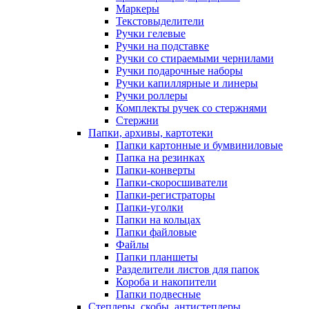
Маркеры
Текстовыделители
Ручки гелевые
Ручки на подставке
Ручки со стираемыми чернилами
Ручки подарочные наборы
Ручки капиллярные и линеры
Ручки роллеры
Комплекты ручек со стержнями
Стержни
Папки, архивы, картотеки
Папки картонные и бумвиниловые
Папка на резинках
Папки-конверты
Папки-скоросшиватели
Папки-регистраторы
Папки-уголки
Папки на кольцах
Папки файловые
Файлы
Папки планшеты
Разделители листов для папок
Короба и накопители
Папки подвесные
Степлеры, скобы, антистеплеры