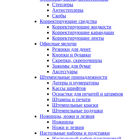
Степлеры
Антистеплеры
Скобы
Корректирующие средства
Корректирующие жидкости
Корректирующие карандаши
Корректирующие ленты
Офисные мелочи
Резинки для денег
Кнопки и булавки
Скрепки, скрепочницы
Зажимы для бумаг
Аксессуары
Штемпельные принадлежности
Датеры и нумераторы
Кассы шрифтов
Оснастки для печатей и штампов
Штампы и печати
Штемпельные краски
Штемпельные подушки
Ножницы, ножи и лезвия
Ножницы
Ножи и лезвия
Настольные наборы и подставки
Настольный набор пластиковый