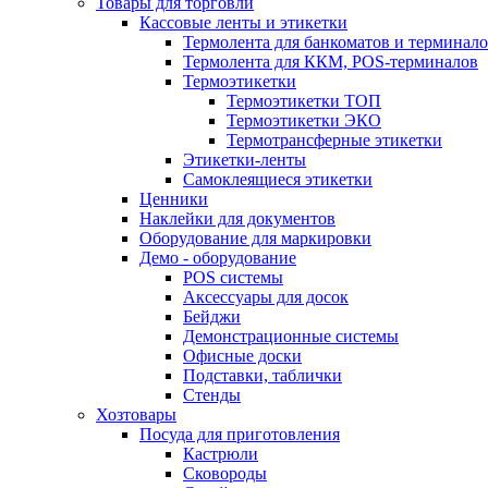
Товары для торговли
Кассовые ленты и этикетки
Термолента для банкоматов и терминал
Термолента для ККМ, POS-терминалов
Термоэтикетки
Термоэтикетки ТОП
Термоэтикетки ЭКО
Термотрансферные этикетки
Этикетки-ленты
Самоклеящиеся этикетки
Ценники
Наклейки для документов
Оборудование для маркировки
Демо - оборудование
POS системы
Аксессуары для досок
Бейджи
Демонстрационные системы
Офисные доски
Подставки, таблички
Стенды
Хозтовары
Посуда для приготовления
Кастрюли
Сковороды