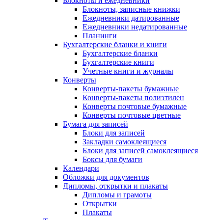
Блокноты и ежедневники
Блокноты, записные книжки
Ежедневники датированные
Ежедневники недатированные
Планинги
Бухгалтерские бланки и книги
Бухгалтерские бланки
Бухгалтерские книги
Учетные книги и журналы
Конверты
Конверты-пакеты бумажные
Конверты-пакеты полиэтилен
Конверты почтовые бумажные
Конверты почтовые цветные
Бумага для записей
Блоки для записей
Закладки самоклеящиеся
Блоки для записей самоклеящиеся
Боксы для бумаги
Календари
Обложки для документов
Дипломы, открытки и плакаты
Дипломы и грамоты
Открытки
Плакаты