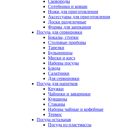
Сковороды
Сотейники и ковши
Ножи для приготовления
Аксессуары для приготовления
Доски разделочные
Формы для запекания
Посуда для сервировки
Бокалы, стопки
Столовые приборы
Тарелки
Бульонницы
Миски и кисэ
Наборы посуды
Блюда
Салатники
Для сервировки
Посуда для напитков
Кружки
Чайники и заварники
Кувшины
Стаканы
Наборы чайные и кофейные
Термос
Посуда остальная
Посуда из пластмассы