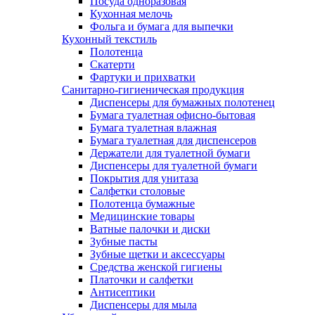
Посуда одноразовая
Кухонная мелочь
Фольга и бумага для выпечки
Кухонный текстиль
Полотенца
Скатерти
Фартуки и прихватки
Санитарно-гигиеническая продукция
Диспенсеры для бумажных полотенец
Бумага туалетная офисно-бытовая
Бумага туалетная влажная
Бумага туалетная для диспенсеров
Держатели для туалетной бумаги
Диспенсеры для туалетной бумаги
Покрытия для унитаза
Салфетки столовые
Полотенца бумажные
Медицинские товары
Ватные палочки и диски
Зубные пасты
Зубные щетки и аксессуары
Средства женской гигиены
Платочки и салфетки
Антисептики
Диспенсеры для мыла