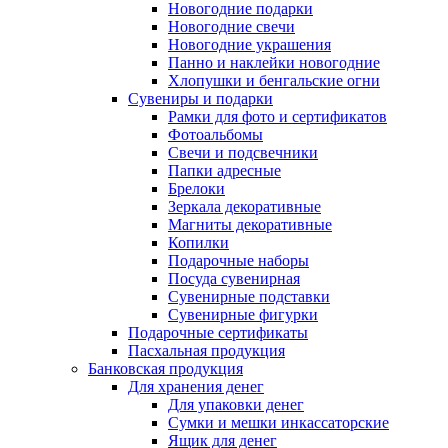
Новогодние подарки
Новогодние свечи
Новогодние украшения
Панно и наклейки новогодние
Хлопушки и бенгальские огни
Сувениры и подарки
Рамки для фото и сертификатов
Фотоальбомы
Свечи и подсвечники
Папки адресные
Брелоки
Зеркала декоративные
Магниты декоративные
Копилки
Подарочные наборы
Посуда сувенирная
Сувенирные подставки
Сувенирные фигурки
Подарочные сертификаты
Пасхальная продукция
Банковская продукция
Для хранения денег
Для упаковки денег
Сумки и мешки инкассаторские
Ящик для денег