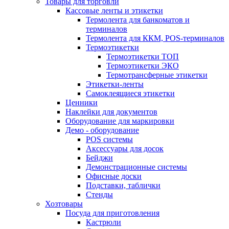
Товары для торговли
Кассовые ленты и этикетки
Термолента для банкоматов и
терминалов
Термолента для ККМ, POS-терминалов
Термоэтикетки
Термоэтикетки ТОП
Термоэтикетки ЭКО
Термотрансферные этикетки
Этикетки-ленты
Самоклеящиеся этикетки
Ценники
Наклейки для документов
Оборудование для маркировки
Демо - оборудование
POS системы
Аксессуары для досок
Бейджи
Демонстрационные системы
Офисные доски
Подставки, таблички
Стенды
Хозтовары
Посуда для приготовления
Кастрюли