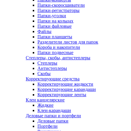
Папки-скоросшиватели
Папки-регистраторы
Папки-уголки
Папки на кольцах
Папки файловые
Файлы
Папки планшеты
Разделители листов для папок
Короба и накопители
Папки подвесные
Степлеры, скобы, антистеплеры
Степлеры
Антистеплеры
Скобы
Корректирующие средства
Корректирующие жидкости
Корректирующие карандаши
Корректирующие ленты
Клеи канцелярские
Жидкие
Клеи-карандаши
Деловые папки и портфели
Деловые папки
Портфели