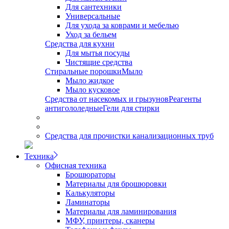
Для сантехники
Универсальные
Для ухода за коврами и мебелью
Уход за бельем
Средства для кухни
Для мытья посуды
Чистящие средства
Стиральные порошки
Мыло
Мыло жидкое
Мыло кусковое
Средства от насекомых и грызунов
Реагенты
антигололедные
Гели для стирки
Средства для прочистки канализационных труб
Техника
Офисная техника
Брошюраторы
Материалы для брошюровки
Калькуляторы
Ламинаторы
Материалы для ламинирования
МФУ, принтеры, сканеры