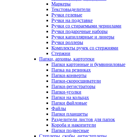
Маркеры
Текстовыделители
Ручки гелевые
Ручки на подставке
Ручки со стираемыми чернилами
Ручки подарочные наборы
Ручки капиллярные и линеры
Ручки роллеры
Комплекты ручек со стержнями
Стержни
Папки, архивы, картотеки
Папки картонные и бумвиниловые
Папка на резинках
Папки-конверты
Папки-скоросшиватели
Папки-регистраторы
Папки-уголки
Папки на кольцах
Папки файловые
Файлы
Папки планшеты
Разделители листов для папок
Короба и накопители
Папки подвесные
Степлеры, скобы, антистеплеры