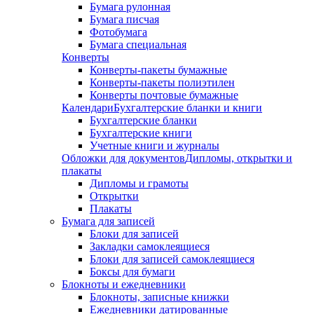
Бумага рулонная
Бумага писчая
Фотобумага
Бумага специальная
Конверты
Конверты-пакеты бумажные
Конверты-пакеты полиэтилен
Конверты почтовые бумажные
Календари
Бухгалтерские бланки и книги
Бухгалтерские бланки
Бухгалтерские книги
Учетные книги и журналы
Обложки для документов
Дипломы, открытки и
плакаты
Дипломы и грамоты
Открытки
Плакаты
Бумага для записей
Блоки для записей
Закладки самоклеящиеся
Блоки для записей самоклеящиеся
Боксы для бумаги
Блокноты и ежедневники
Блокноты, записные книжки
Ежедневники датированные