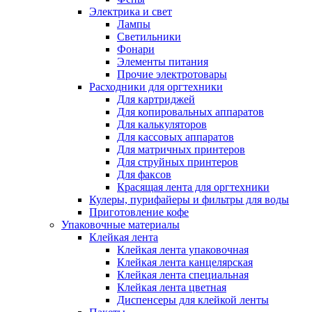
Электрика и свет
Лампы
Светильники
Фонари
Элементы питания
Прочие электротовары
Расходники для оргтехники
Для картриджей
Для копировальных аппаратов
Для калькуляторов
Для кассовых аппаратов
Для матричных принтеров
Для струйных принтеров
Для факсов
Красящая лента для оргтехники
Кулеры, пурифайеры и фильтры для воды
Приготовление кофе
Упаковочные материалы
Клейкая лента
Клейкая лента упаковочная
Клейкая лента канцелярская
Клейкая лента специальная
Клейкая лента цветная
Диспенсеры для клейкой ленты