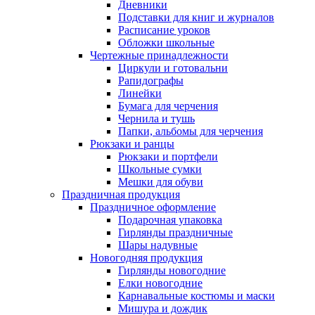
Дневники
Подставки для книг и журналов
Расписание уроков
Обложки школьные
Чертежные принадлежности
Циркули и готовальни
Рапидографы
Линейки
Бумага для черчения
Чернила и тушь
Папки, альбомы для черчения
Рюкзаки и ранцы
Рюкзаки и портфели
Школьные сумки
Мешки для обуви
Праздничная продукция
Праздничное оформление
Подарочная упаковка
Гирлянды праздничные
Шары надувные
Новогодняя продукция
Гирлянды новогодние
Елки новогодние
Карнавальные костюмы и маски
Мишура и дождик