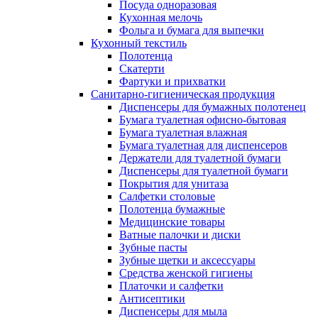
Посуда одноразовая
Кухонная мелочь
Фольга и бумага для выпечки
Кухонный текстиль
Полотенца
Скатерти
Фартуки и прихватки
Санитарно-гигиеническая продукция
Диспенсеры для бумажных полотенец
Бумага туалетная офисно-бытовая
Бумага туалетная влажная
Бумага туалетная для диспенсеров
Держатели для туалетной бумаги
Диспенсеры для туалетной бумаги
Покрытия для унитаза
Салфетки столовые
Полотенца бумажные
Медицинские товары
Ватные палочки и диски
Зубные пасты
Зубные щетки и аксессуары
Средства женской гигиены
Платочки и салфетки
Антисептики
Диспенсеры для мыла