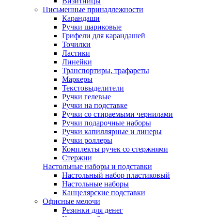
Визитницы
Письменные принадлежности
Карандаши
Ручки шариковые
Грифели для карандашей
Точилки
Ластики
Линейки
Транспортиры, трафареты
Маркеры
Текстовыделители
Ручки гелевые
Ручки на подставке
Ручки со стираемыми чернилами
Ручки подарочные наборы
Ручки капиллярные и линеры
Ручки роллеры
Комплекты ручек со стержнями
Стержни
Настольные наборы и подставки
Настольный набор пластиковый
Настольные наборы
Канцелярские подставки
Офисные мелочи
Резинки для денег