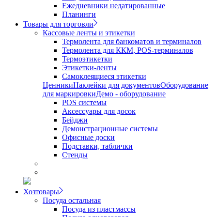
Ежедневники недатированные
Планинги
Товары для торговли
Кассовые ленты и этикетки
Термолента для банкоматов и терминалов
Термолента для ККМ, POS-терминалов
Термоэтикетки
Этикетки-ленты
Самоклеящиеся этикетки
Ценники
Наклейки для документов
Оборудование
для маркировки
Демо - оборудование
POS системы
Аксессуары для досок
Бейджи
Демонстрационные системы
Офисные доски
Подставки, таблички
Стенды
Хозтовары
Посуда остальная
Посуда из пластмассы