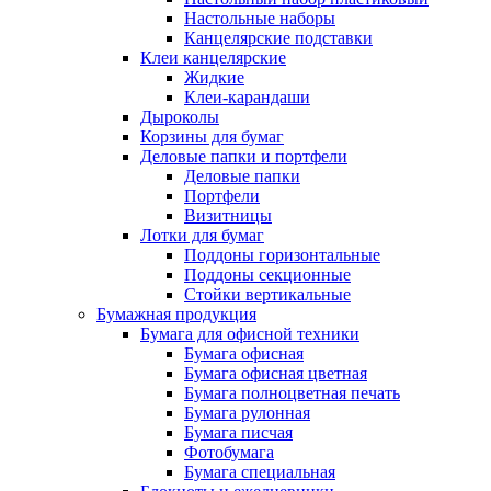
Настольные наборы
Канцелярские подставки
Клеи канцелярские
Жидкие
Клеи-карандаши
Дыроколы
Корзины для бумаг
Деловые папки и портфели
Деловые папки
Портфели
Визитницы
Лотки для бумаг
Поддоны горизонтальные
Поддоны секционные
Стойки вертикальные
Бумажная продукция
Бумага для офисной техники
Бумага офисная
Бумага офисная цветная
Бумага полноцветная печать
Бумага рулонная
Бумага писчая
Фотобумага
Бумага специальная