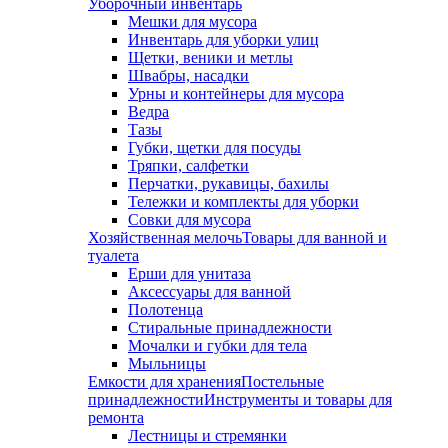
Уборочный инвентарь
Мешки для мусора
Инвентарь для уборки улиц
Щетки, веники и метлы
Швабры, насадки
Урны и контейнеры для мусора
Ведра
Тазы
Губки, щетки для посуды
Тряпки, салфетки
Перчатки, рукавицы, бахилы
Тележки и комплекты для уборки
Совки для мусора
Хозяйственная мелочь
Товары для ванной и
туалета
Ерши для унитаза
Аксессуары для ванной
Полотенца
Стиральные принадлежности
Мочалки и губки для тела
Мыльницы
Емкости для хранения
Постельные
принадлежности
Инструменты и товары для
ремонта
Лестницы и стремянки