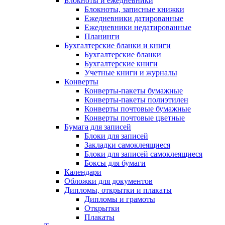
Блокноты и ежедневники
Блокноты, записные книжки
Ежедневники датированные
Ежедневники недатированные
Планинги
Бухгалтерские бланки и книги
Бухгалтерские бланки
Бухгалтерские книги
Учетные книги и журналы
Конверты
Конверты-пакеты бумажные
Конверты-пакеты полиэтилен
Конверты почтовые бумажные
Конверты почтовые цветные
Бумага для записей
Блоки для записей
Закладки самоклеящиеся
Блоки для записей самоклеящиеся
Боксы для бумаги
Календари
Обложки для документов
Дипломы, открытки и плакаты
Дипломы и грамоты
Открытки
Плакаты