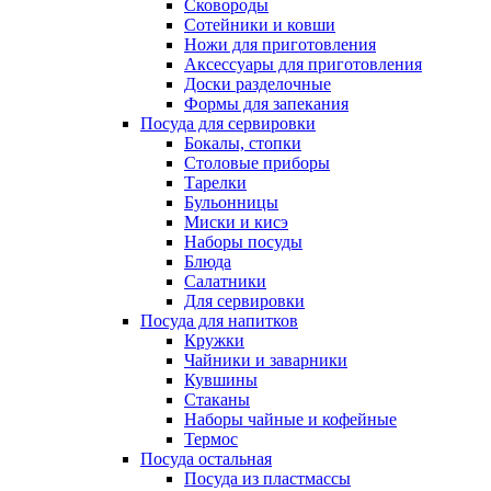
Сковороды
Сотейники и ковши
Ножи для приготовления
Аксессуары для приготовления
Доски разделочные
Формы для запекания
Посуда для сервировки
Бокалы, стопки
Столовые приборы
Тарелки
Бульонницы
Миски и кисэ
Наборы посуды
Блюда
Салатники
Для сервировки
Посуда для напитков
Кружки
Чайники и заварники
Кувшины
Стаканы
Наборы чайные и кофейные
Термос
Посуда остальная
Посуда из пластмассы