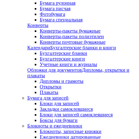
Бумага рулонная
Бумага писчая
Фотобумага
Бумага специальная
Конверты
Конверты-пакеты бумажные
Конверты-пакеты полиэтилен
Конверты почтовые бумажные
Календари
Бухгалтерские бланки и книги
Бухгалтерские бланки
Бухгалтерские книги
Учетные книги и журналы
Обложки для документов
Дипломы, открытки и
плакаты
Дипломы и грамоты
Открытки
Плакаты
Бумага для записей
Блоки для записей
Закладки самоклеящиеся
Блоки для записей самоклеящиеся
Боксы для бумаги
Блокноты и ежедневники
Блокноты, записные книжки
Ежедневники датированные