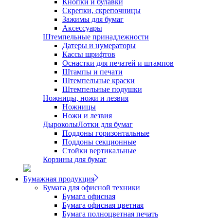
Кнопки и булавки
Скрепки, скрепочницы
Зажимы для бумаг
Аксессуары
Штемпельные принадлежности
Датеры и нумераторы
Кассы шрифтов
Оснастки для печатей и штампов
Штампы и печати
Штемпельные краски
Штемпельные подушки
Ножницы, ножи и лезвия
Ножницы
Ножи и лезвия
Дыроколы
Лотки для бумаг
Поддоны горизонтальные
Поддоны секционные
Стойки вертикальные
Корзины для бумаг
Бумажная продукция
Бумага для офисной техники
Бумага офисная
Бумага офисная цветная
Бумага полноцветная печать