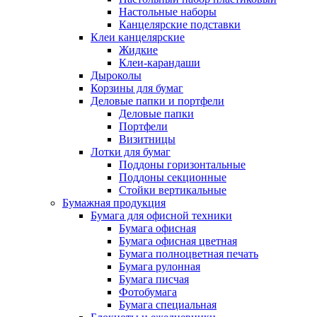
Настольные наборы
Канцелярские подставки
Клеи канцелярские
Жидкие
Клеи-карандаши
Дыроколы
Корзины для бумаг
Деловые папки и портфели
Деловые папки
Портфели
Визитницы
Лотки для бумаг
Поддоны горизонтальные
Поддоны секционные
Стойки вертикальные
Бумажная продукция
Бумага для офисной техники
Бумага офисная
Бумага офисная цветная
Бумага полноцветная печать
Бумага рулонная
Бумага писчая
Фотобумага
Бумага специальная