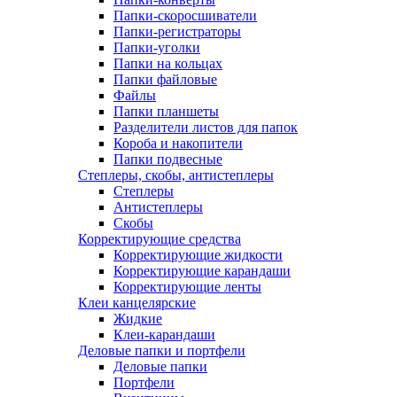
Папки-скоросшиватели
Папки-регистраторы
Папки-уголки
Папки на кольцах
Папки файловые
Файлы
Папки планшеты
Разделители листов для папок
Короба и накопители
Папки подвесные
Степлеры, скобы, антистеплеры
Степлеры
Антистеплеры
Скобы
Корректирующие средства
Корректирующие жидкости
Корректирующие карандаши
Корректирующие ленты
Клеи канцелярские
Жидкие
Клеи-карандаши
Деловые папки и портфели
Деловые папки
Портфели