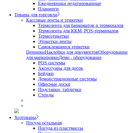
Ежедневники недатированные
Планинги
Товары для торговли
Кассовые ленты и этикетки
Термолента для банкоматов и терминалов
Термолента для ККМ, POS-терминалов
Термоэтикетки
Этикетки-ленты
Самоклеящиеся этикетки
Ценники
Наклейки для документов
Оборудование
для маркировки
Демо - оборудование
POS системы
Аксессуары для досок
Бейджи
Демонстрационные системы
Офисные доски
Подставки, таблички
Стенды
Хозтовары
Посуда остальная
Посуда из пластмассы