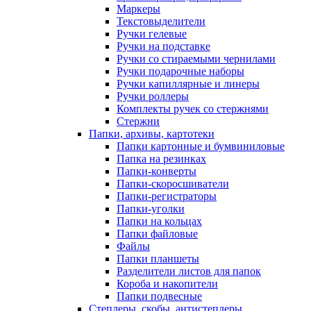
Маркеры
Текстовыделители
Ручки гелевые
Ручки на подставке
Ручки со стираемыми чернилами
Ручки подарочные наборы
Ручки капиллярные и линеры
Ручки роллеры
Комплекты ручек со стержнями
Стержни
Папки, архивы, картотеки
Папки картонные и бумвиниловые
Папка на резинках
Папки-конверты
Папки-скоросшиватели
Папки-регистраторы
Папки-уголки
Папки на кольцах
Папки файловые
Файлы
Папки планшеты
Разделители листов для папок
Короба и накопители
Папки подвесные
Степлеры, скобы, антистеплеры