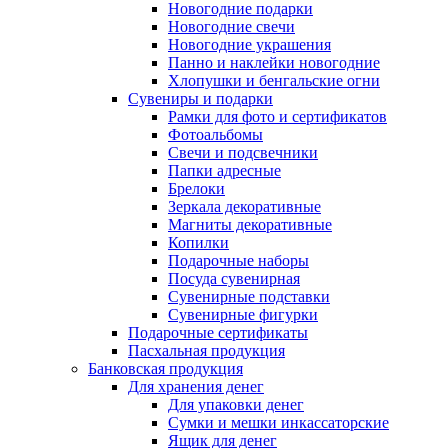
Новогодние подарки
Новогодние свечи
Новогодние украшения
Панно и наклейки новогодние
Хлопушки и бенгальские огни
Сувениры и подарки
Рамки для фото и сертификатов
Фотоальбомы
Свечи и подсвечники
Папки адресные
Брелоки
Зеркала декоративные
Магниты декоративные
Копилки
Подарочные наборы
Посуда сувенирная
Сувенирные подставки
Сувенирные фигурки
Подарочные сертификаты
Пасхальная продукция
Банковская продукция
Для хранения денег
Для упаковки денег
Сумки и мешки инкассаторские
Ящик для денег