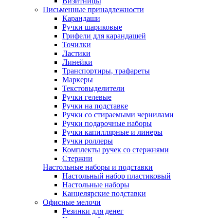
Визитницы
Письменные принадлежности
Карандаши
Ручки шариковые
Грифели для карандашей
Точилки
Ластики
Линейки
Транспортиры, трафареты
Маркеры
Текстовыделители
Ручки гелевые
Ручки на подставке
Ручки со стираемыми чернилами
Ручки подарочные наборы
Ручки капиллярные и линеры
Ручки роллеры
Комплекты ручек со стержнями
Стержни
Настольные наборы и подставки
Настольный набор пластиковый
Настольные наборы
Канцелярские подставки
Офисные мелочи
Резинки для денег