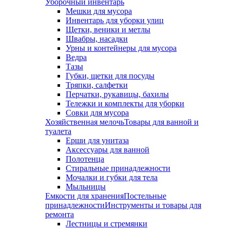
Уборочный инвентарь
Мешки для мусора
Инвентарь для уборки улиц
Щетки, веники и метлы
Швабры, насадки
Урны и контейнеры для мусора
Ведра
Тазы
Губки, щетки для посуды
Тряпки, салфетки
Перчатки, рукавицы, бахилы
Тележки и комплекты для уборки
Совки для мусора
Хозяйственная мелочь
Товары для ванной и
туалета
Ерши для унитаза
Аксессуары для ванной
Полотенца
Стиральные принадлежности
Мочалки и губки для тела
Мыльницы
Емкости для хранения
Постельные
принадлежности
Инструменты и товары для
ремонта
Лестницы и стремянки