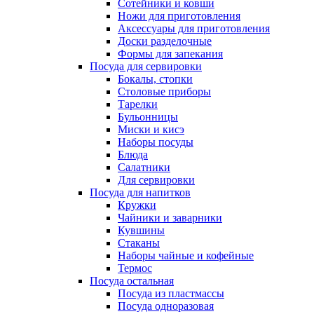
Сотейники и ковши
Ножи для приготовления
Аксессуары для приготовления
Доски разделочные
Формы для запекания
Посуда для сервировки
Бокалы, стопки
Столовые приборы
Тарелки
Бульонницы
Миски и кисэ
Наборы посуды
Блюда
Салатники
Для сервировки
Посуда для напитков
Кружки
Чайники и заварники
Кувшины
Стаканы
Наборы чайные и кофейные
Термос
Посуда остальная
Посуда из пластмассы
Посуда одноразовая