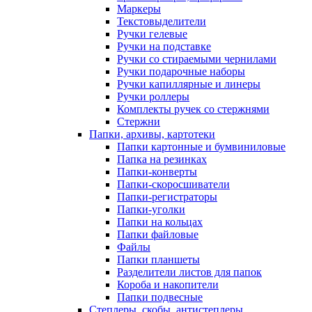
Маркеры
Текстовыделители
Ручки гелевые
Ручки на подставке
Ручки со стираемыми чернилами
Ручки подарочные наборы
Ручки капиллярные и линеры
Ручки роллеры
Комплекты ручек со стержнями
Стержни
Папки, архивы, картотеки
Папки картонные и бумвиниловые
Папка на резинках
Папки-конверты
Папки-скоросшиватели
Папки-регистраторы
Папки-уголки
Папки на кольцах
Папки файловые
Файлы
Папки планшеты
Разделители листов для папок
Короба и накопители
Папки подвесные
Степлеры, скобы, антистеплеры