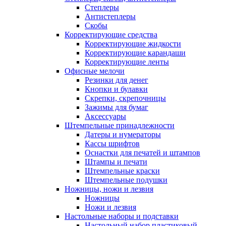
Степлеры
Антистеплеры
Скобы
Корректирующие средства
Корректирующие жидкости
Корректирующие карандаши
Корректирующие ленты
Офисные мелочи
Резинки для денег
Кнопки и булавки
Скрепки, скрепочницы
Зажимы для бумаг
Аксессуары
Штемпельные принадлежности
Датеры и нумераторы
Кассы шрифтов
Оснастки для печатей и штампов
Штампы и печати
Штемпельные краски
Штемпельные подушки
Ножницы, ножи и лезвия
Ножницы
Ножи и лезвия
Настольные наборы и подставки
Настольный набор пластиковый