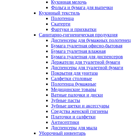
Кухонная мелочь
Фольга и бумага для выпечки
Кухонный текстиль
Полотенца
Скатерти
Фартуки и прихватки
Санитарно-гигиеническая продукция
Диспенсеры для бумажных полотенец
Бумага туалетная офисно-бытовая
Бумага туалетная влажная
Бумага туалетная для диспенсеров
Держатели для туалетной бумаги
Диспенсеры для туалетной бумаги
Покрытия для унитаза
Салфетки столовые
Полотенца бумажные
Медицинские товары
Ватные палочки и диски
Зубные пасты
Зубные щетки и аксессуары
Средства женской гигиены
Платочки и салфетки
Антисептики
Диспенсеры для мыла
Уборочный инвентарь