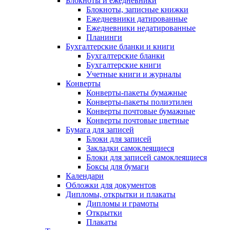
Блокноты и ежедневники
Блокноты, записные книжки
Ежедневники датированные
Ежедневники недатированные
Планинги
Бухгалтерские бланки и книги
Бухгалтерские бланки
Бухгалтерские книги
Учетные книги и журналы
Конверты
Конверты-пакеты бумажные
Конверты-пакеты полиэтилен
Конверты почтовые бумажные
Конверты почтовые цветные
Бумага для записей
Блоки для записей
Закладки самоклеящиеся
Блоки для записей самоклеящиеся
Боксы для бумаги
Календари
Обложки для документов
Дипломы, открытки и плакаты
Дипломы и грамоты
Открытки
Плакаты