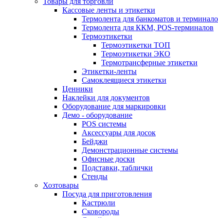
Товары для торговли
Кассовые ленты и этикетки
Термолента для банкоматов и терминал
Термолента для ККМ, POS-терминалов
Термоэтикетки
Термоэтикетки ТОП
Термоэтикетки ЭКО
Термотрансферные этикетки
Этикетки-ленты
Самоклеящиеся этикетки
Ценники
Наклейки для документов
Оборудование для маркировки
Демо - оборудование
POS системы
Аксессуары для досок
Бейджи
Демонстрационные системы
Офисные доски
Подставки, таблички
Стенды
Хозтовары
Посуда для приготовления
Кастрюли
Сковороды