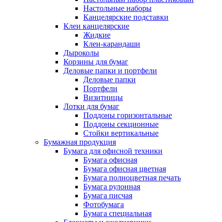
Настольные наборы
Канцелярские подставки
Клеи канцелярские
Жидкие
Клеи-карандаши
Дыроколы
Корзины для бумаг
Деловые папки и портфели
Деловые папки
Портфели
Визитницы
Лотки для бумаг
Поддоны горизонтальные
Поддоны секционные
Стойки вертикальные
Бумажная продукция
Бумага для офисной техники
Бумага офисная
Бумага офисная цветная
Бумага полноцветная печать
Бумага рулонная
Бумага писчая
Фотобумага
Бумага специальная