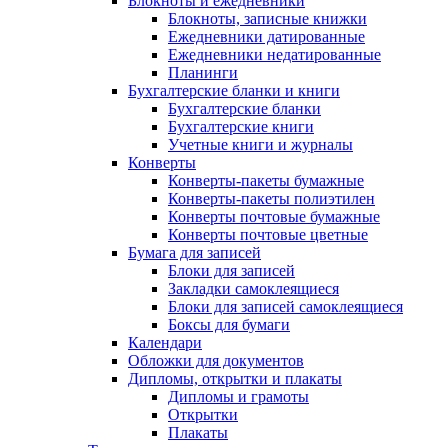
Блокноты и ежедневники
Блокноты, записные книжки
Ежедневники датированные
Ежедневники недатированные
Планинги
Бухгалтерские бланки и книги
Бухгалтерские бланки
Бухгалтерские книги
Учетные книги и журналы
Конверты
Конверты-пакеты бумажные
Конверты-пакеты полиэтилен
Конверты почтовые бумажные
Конверты почтовые цветные
Бумага для записей
Блоки для записей
Закладки самоклеящиеся
Блоки для записей самоклеящиеся
Боксы для бумаги
Календари
Обложки для документов
Дипломы, открытки и плакаты
Дипломы и грамоты
Открытки
Плакаты