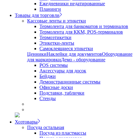
Ежедневники недатированные
Планинги
Товары для торговли
Кассовые ленты и этикетки
Термолента для банкоматов и терминалов
Термолента для ККМ, POS-терминалов
Термоэтикетки
Этикетки-ленты
Самоклеящиеся этикетки
Ценники
Наклейки для документов
Оборудование
для маркировки
Демо - оборудование
POS системы
Аксессуары для досок
Бейджи
Демонстрационные системы
Офисные доски
Подставки, таблички
Стенды
Хозтовары
Посуда остальная
Посуда из пластмассы