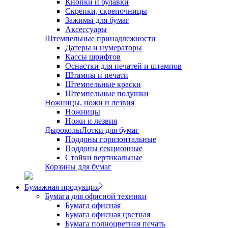
Кнопки и булавки
Скрепки, скрепочницы
Зажимы для бумаг
Аксессуары
Штемпельные принадлежности
Датеры и нумераторы
Кассы шрифтов
Оснастки для печатей и штампов
Штампы и печати
Штемпельные краски
Штемпельные подушки
Ножницы, ножи и лезвия
Ножницы
Ножи и лезвия
Дыроколы
Лотки для бумаг
Поддоны горизонтальные
Поддоны секционные
Стойки вертикальные
Корзины для бумаг
Бумажная продукция
Бумага для офисной техники
Бумага офисная
Бумага офисная цветная
Бумага полноцветная печать