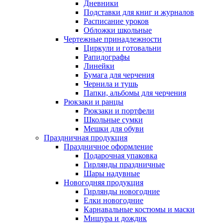
Дневники
Подставки для книг и журналов
Расписание уроков
Обложки школьные
Чертежные принадлежности
Циркули и готовальни
Рапидографы
Линейки
Бумага для черчения
Чернила и тушь
Папки, альбомы для черчения
Рюкзаки и ранцы
Рюкзаки и портфели
Школьные сумки
Мешки для обуви
Праздничная продукция
Праздничное оформление
Подарочная упаковка
Гирлянды праздничные
Шары надувные
Новогодняя продукция
Гирлянды новогодние
Елки новогодние
Карнавальные костюмы и маски
Мишура и дождик