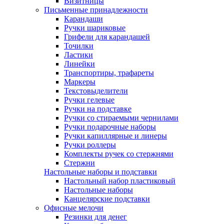
Визитницы
Письменные принадлежности
Карандаши
Ручки шариковые
Грифели для карандашей
Точилки
Ластики
Линейки
Транспортиры, трафареты
Маркеры
Текстовыделители
Ручки гелевые
Ручки на подставке
Ручки со стираемыми чернилами
Ручки подарочные наборы
Ручки капиллярные и линеры
Ручки роллеры
Комплекты ручек со стержнями
Стержни
Настольные наборы и подставки
Настольный набор пластиковый
Настольные наборы
Канцелярские подставки
Офисные мелочи
Резинки для денег