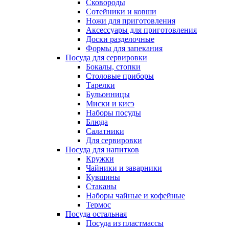
Сковороды
Сотейники и ковши
Ножи для приготовления
Аксессуары для приготовления
Доски разделочные
Формы для запекания
Посуда для сервировки
Бокалы, стопки
Столовые приборы
Тарелки
Бульонницы
Миски и кисэ
Наборы посуды
Блюда
Салатники
Для сервировки
Посуда для напитков
Кружки
Чайники и заварники
Кувшины
Стаканы
Наборы чайные и кофейные
Термос
Посуда остальная
Посуда из пластмассы