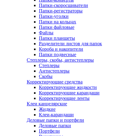
Папки-скоросшиватели
Папки-регистраторы
Папки-уголки
Папки на кольцах
Папки файловые
Файлы
Папки планшеты
Разделители листов для папок
Короба и накопители
Папки подвесные
Степлеры, скобы, антистеплеры
Степлеры
Антистеплеры
Скобы
Корректирующие средства
Корректирующие жидкости
Корректирующие карандаши
Корректирующие ленты
Клеи канцелярские
Жидкие
Клеи-карандаши
Деловые папки и портфели
Деловые папки
Портфели