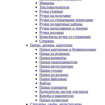
Маркеры
Текстовыделители
Ручки гелевые
Ручки на подставке
Ручки со стираемыми чернилами
Ручки подарочные наборы
Ручки капиллярные и линеры
Ручки роллеры
Комплекты ручек со стержнями
Стержни
Папки, архивы, картотеки
Папки картонные и бумвиниловые
Папка на резинках
Папки-конверты
Папки-скоросшиватели
Папки-регистраторы
Папки-уголки
Папки на кольцах
Папки файловые
Файлы
Папки планшеты
Разделители листов для папок
Короба и накопители
Папки подвесные
Степлеры, скобы, антистеплеры