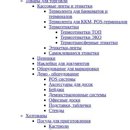
Товары для торговли
Кассовые ленты и этикетки
Термолента для банкоматов и
терминалов
Термолента для ККМ, POS-терминалов
Термоэтикетки
Термоэтикетки ТОП
Термоэтикетки ЭКО
Термотрансферные этикетки
Этикетки-ленты
Самоклеящиеся этикетки
Ценники
Наклейки для документов
Оборудование для маркировки
Демо - оборудование
POS системы
Аксессуары для досок
Бейджи
Демонстрационные системы
Офисные доски
Подставки, таблички
Стенды
Хозтовары
Посуда для приготовления
Кастрюли