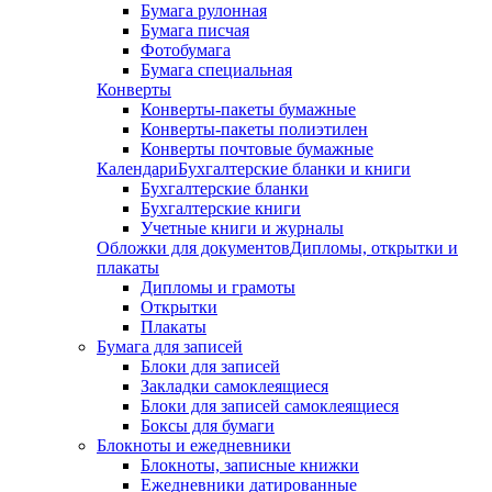
Бумага рулонная
Бумага писчая
Фотобумага
Бумага специальная
Конверты
Конверты-пакеты бумажные
Конверты-пакеты полиэтилен
Конверты почтовые бумажные
Календари
Бухгалтерские бланки и книги
Бухгалтерские бланки
Бухгалтерские книги
Учетные книги и журналы
Обложки для документов
Дипломы, открытки и
плакаты
Дипломы и грамоты
Открытки
Плакаты
Бумага для записей
Блоки для записей
Закладки самоклеящиеся
Блоки для записей самоклеящиеся
Боксы для бумаги
Блокноты и ежедневники
Блокноты, записные книжки
Ежедневники датированные