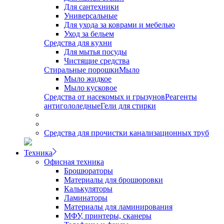
Для сантехники
Универсальные
Для ухода за коврами и мебелью
Уход за бельем
Средства для кухни
Для мытья посуды
Чистящие средства
Стиральные порошки
Мыло
Мыло жидкое
Мыло кусковое
Средства от насекомых и грызунов
Реагенты
антигололедные
Гели для стирки
Средства для прочистки канализационных труб
Техника
Офисная техника
Брошюраторы
Материалы для брошюровки
Калькуляторы
Ламинаторы
Материалы для ламинирования
МФУ, принтеры, сканеры