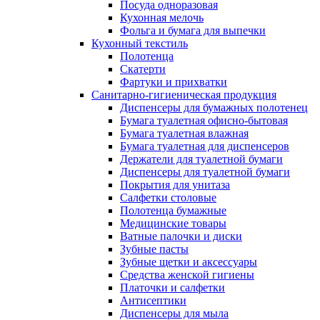
Посуда одноразовая
Кухонная мелочь
Фольга и бумага для выпечки
Кухонный текстиль
Полотенца
Скатерти
Фартуки и прихватки
Санитарно-гигиеническая продукция
Диспенсеры для бумажных полотенец
Бумага туалетная офисно-бытовая
Бумага туалетная влажная
Бумага туалетная для диспенсеров
Держатели для туалетной бумаги
Диспенсеры для туалетной бумаги
Покрытия для унитаза
Салфетки столовые
Полотенца бумажные
Медицинские товары
Ватные палочки и диски
Зубные пасты
Зубные щетки и аксессуары
Средства женской гигиены
Платочки и салфетки
Антисептики
Диспенсеры для мыла