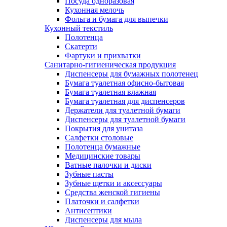
Посуда одноразовая
Кухонная мелочь
Фольга и бумага для выпечки
Кухонный текстиль
Полотенца
Скатерти
Фартуки и прихватки
Санитарно-гигиеническая продукция
Диспенсеры для бумажных полотенец
Бумага туалетная офисно-бытовая
Бумага туалетная влажная
Бумага туалетная для диспенсеров
Держатели для туалетной бумаги
Диспенсеры для туалетной бумаги
Покрытия для унитаза
Салфетки столовые
Полотенца бумажные
Медицинские товары
Ватные палочки и диски
Зубные пасты
Зубные щетки и аксессуары
Средства женской гигиены
Платочки и салфетки
Антисептики
Диспенсеры для мыла