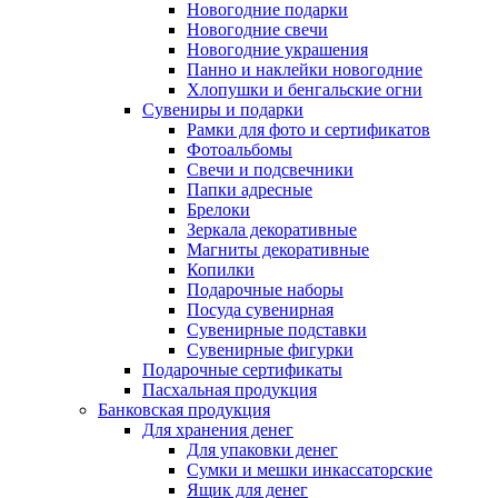
Новогодние подарки
Новогодние свечи
Новогодние украшения
Панно и наклейки новогодние
Хлопушки и бенгальские огни
Сувениры и подарки
Рамки для фото и сертификатов
Фотоальбомы
Свечи и подсвечники
Папки адресные
Брелоки
Зеркала декоративные
Магниты декоративные
Копилки
Подарочные наборы
Посуда сувенирная
Сувенирные подставки
Сувенирные фигурки
Подарочные сертификаты
Пасхальная продукция
Банковская продукция
Для хранения денег
Для упаковки денег
Сумки и мешки инкассаторские
Ящик для денег