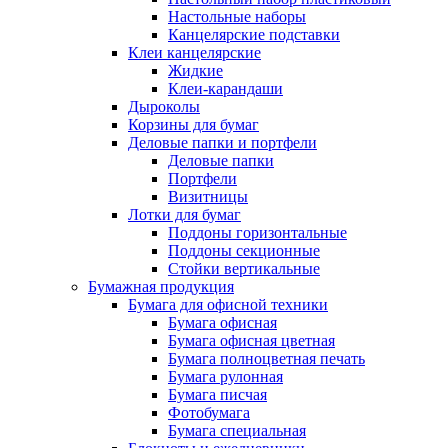
Настольные наборы
Канцелярские подставки
Клеи канцелярские
Жидкие
Клеи-карандаши
Дыроколы
Корзины для бумаг
Деловые папки и портфели
Деловые папки
Портфели
Визитницы
Лотки для бумаг
Поддоны горизонтальные
Поддоны секционные
Стойки вертикальные
Бумажная продукция
Бумага для офисной техники
Бумага офисная
Бумага офисная цветная
Бумага полноцветная печать
Бумага рулонная
Бумага писчая
Фотобумага
Бумага специальная