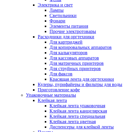
Электрика и свет
Лампы
Светильники
Фонари
Элементы питания
Прочие электротовары
Расходники для оргтехники
Для картриджей
Для копировальных аппаратов
Для калькуляторов
Для кассовых аппаратов
Для матричных принтеров
Для струйных принтеров
Для факсов
Красящая лента для оргтехники
Кулеры, пурифайеры и фильтры для воды
Приготовление кофе
Упаковочные материалы
Клейкая лента
Клейкая лента упаковочная
Клейкая лента канцелярская
Клейкая лента специальная
Клейкая лента цветная
Диспенсеры для клейкой ленты