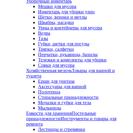
Уборочный инвентарь
Мешки для мусора
Инвентарь для уборки улиц
Щетки, веники и метлы
Швабры, насадки
Урны и контейнеры для мусора
Ведра
Тазы
Губки, щетки для посуды
Тряпки, салфетки
Перчатки, рукавицы, бахилы
Тележки и комплекты для уборки
Совки для мусора
Хозяйственная мелочь
Товары для ванной и
туалета
Ерши для унитаза
Аксессуары для ванной
Полотенца
Стиральные принадлежности
Мочалки и губки для тела
Мыльницы
Емкости для хранения
Постельные
принадлежности
Инструменты и товары для
ремонта
Лестницы и стремянки