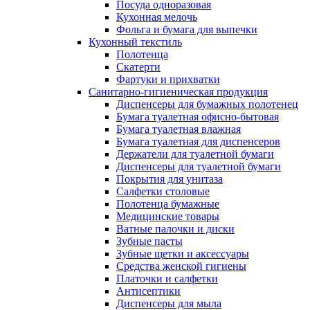
Посуда одноразовая
Кухонная мелочь
Фольга и бумага для выпечки
Кухонный текстиль
Полотенца
Скатерти
Фартуки и прихватки
Санитарно-гигиеническая продукция
Диспенсеры для бумажных полотенец
Бумага туалетная офисно-бытовая
Бумага туалетная влажная
Бумага туалетная для диспенсеров
Держатели для туалетной бумаги
Диспенсеры для туалетной бумаги
Покрытия для унитаза
Салфетки столовые
Полотенца бумажные
Медицинские товары
Ватные палочки и диски
Зубные пасты
Зубные щетки и аксессуары
Средства женской гигиены
Платочки и салфетки
Антисептики
Диспенсеры для мыла