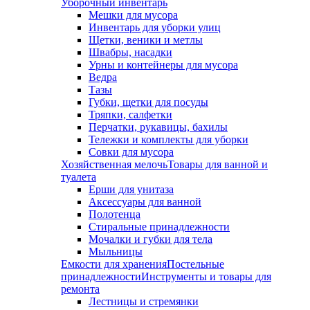
Уборочный инвентарь
Мешки для мусора
Инвентарь для уборки улиц
Щетки, веники и метлы
Швабры, насадки
Урны и контейнеры для мусора
Ведра
Тазы
Губки, щетки для посуды
Тряпки, салфетки
Перчатки, рукавицы, бахилы
Тележки и комплекты для уборки
Совки для мусора
Хозяйственная мелочь
Товары для ванной и
туалета
Ерши для унитаза
Аксессуары для ванной
Полотенца
Стиральные принадлежности
Мочалки и губки для тела
Мыльницы
Емкости для хранения
Постельные
принадлежности
Инструменты и товары для
ремонта
Лестницы и стремянки