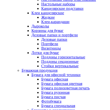
Настольные наборы
Канцелярские подставки
Клеи канцелярские
Жидкие
Клеи-карандаши
Дыроколы
Корзины для бумаг
Деловые папки и портфели
Деловые папки
Портфели
Визитницы
Лотки для бумаг
Поддоны горизонтальные
Поддоны секционные
Стойки вертикальные
Бумажная продукция
Бумага для офисной техники
Бумага офисная
Бумага офисная цветная
Бумага полноцветная печать
Бумага рулонная
Бумага писчая
Фотобумага
Бумага специальная