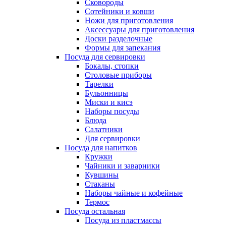
Сковороды
Сотейники и ковши
Ножи для приготовления
Аксессуары для приготовления
Доски разделочные
Формы для запекания
Посуда для сервировки
Бокалы, стопки
Столовые приборы
Тарелки
Бульонницы
Миски и кисэ
Наборы посуды
Блюда
Салатники
Для сервировки
Посуда для напитков
Кружки
Чайники и заварники
Кувшины
Стаканы
Наборы чайные и кофейные
Термос
Посуда остальная
Посуда из пластмассы