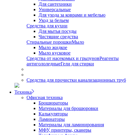
Для сантехники
Универсальные
Для ухода за коврами и мебелью
Уход за бельем
Средства для кухни
Для мытья посуды
Чистящие средства
Стиральные порошки
Мыло
Мыло жидкое
Мыло кусковое
Средства от насекомых и грызунов
Реагенты
антигололедные
Гели для стирки
Средства для прочистки канализационных труб
Техника
Офисная техника
Брошюраторы
Материалы для брошюровки
Калькуляторы
Ламинаторы
Материалы для ламинирования
МФУ, принтеры, сканеры