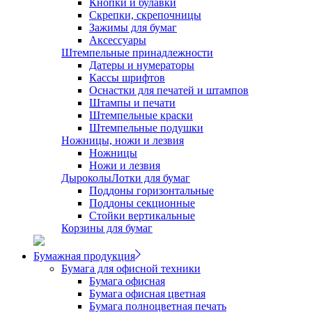
Кнопки и булавки
Скрепки, скрепочницы
Зажимы для бумаг
Аксессуары
Штемпельные принадлежности
Датеры и нумераторы
Кассы шрифтов
Оснастки для печатей и штампов
Штампы и печати
Штемпельные краски
Штемпельные подушки
Ножницы, ножи и лезвия
Ножницы
Ножи и лезвия
Дыроколы
Лотки для бумаг
Поддоны горизонтальные
Поддоны секционные
Стойки вертикальные
Корзины для бумаг
Бумажная продукция
Бумага для офисной техники
Бумага офисная
Бумага офисная цветная
Бумага полноцветная печать