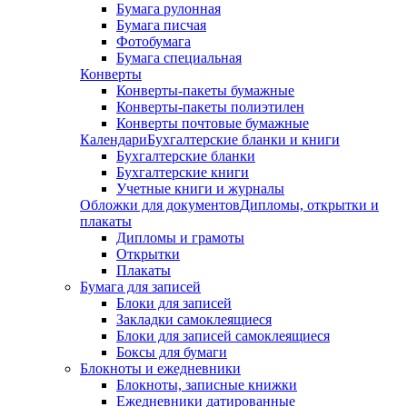
Бумага рулонная
Бумага писчая
Фотобумага
Бумага специальная
Конверты
Конверты-пакеты бумажные
Конверты-пакеты полиэтилен
Конверты почтовые бумажные
Календари
Бухгалтерские бланки и книги
Бухгалтерские бланки
Бухгалтерские книги
Учетные книги и журналы
Обложки для документов
Дипломы, открытки и
плакаты
Дипломы и грамоты
Открытки
Плакаты
Бумага для записей
Блоки для записей
Закладки самоклеящиеся
Блоки для записей самоклеящиеся
Боксы для бумаги
Блокноты и ежедневники
Блокноты, записные книжки
Ежедневники датированные