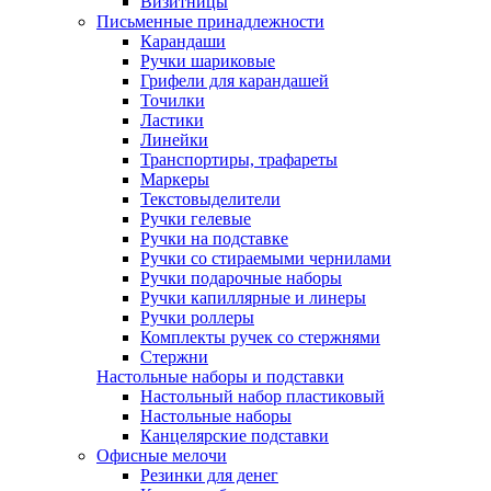
Визитницы
Письменные принадлежности
Карандаши
Ручки шариковые
Грифели для карандашей
Точилки
Ластики
Линейки
Транспортиры, трафареты
Маркеры
Текстовыделители
Ручки гелевые
Ручки на подставке
Ручки со стираемыми чернилами
Ручки подарочные наборы
Ручки капиллярные и линеры
Ручки роллеры
Комплекты ручек со стержнями
Стержни
Настольные наборы и подставки
Настольный набор пластиковый
Настольные наборы
Канцелярские подставки
Офисные мелочи
Резинки для денег