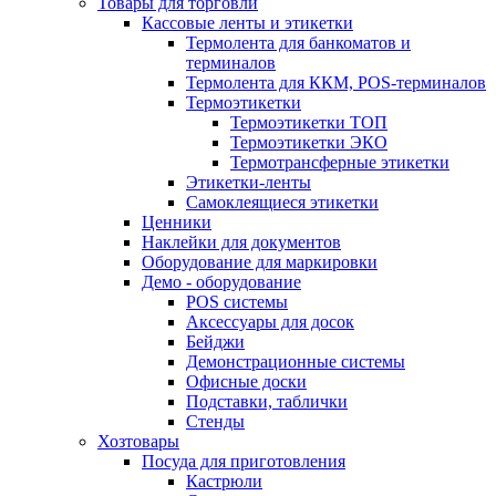
Товары для торговли
Кассовые ленты и этикетки
Термолента для банкоматов и
терминалов
Термолента для ККМ, POS-терминалов
Термоэтикетки
Термоэтикетки ТОП
Термоэтикетки ЭКО
Термотрансферные этикетки
Этикетки-ленты
Самоклеящиеся этикетки
Ценники
Наклейки для документов
Оборудование для маркировки
Демо - оборудование
POS системы
Аксессуары для досок
Бейджи
Демонстрационные системы
Офисные доски
Подставки, таблички
Стенды
Хозтовары
Посуда для приготовления
Кастрюли