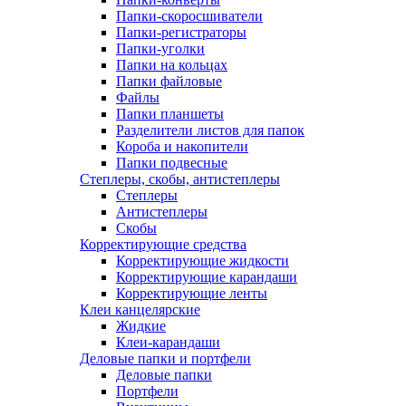
Папки-скоросшиватели
Папки-регистраторы
Папки-уголки
Папки на кольцах
Папки файловые
Файлы
Папки планшеты
Разделители листов для папок
Короба и накопители
Папки подвесные
Степлеры, скобы, антистеплеры
Степлеры
Антистеплеры
Скобы
Корректирующие средства
Корректирующие жидкости
Корректирующие карандаши
Корректирующие ленты
Клеи канцелярские
Жидкие
Клеи-карандаши
Деловые папки и портфели
Деловые папки
Портфели