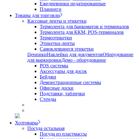
Ежедневники недатированные
Планинги
Товары для торговли
Кассовые ленты и этикетки
Термолента для банкоматов и терминалов
Термолента для ККМ, POS-терминалов
Термоэтикетки
Этикетки-ленты
Самоклеящиеся этикетки
Ценники
Наклейки для документов
Оборудование
для маркировки
Демо - оборудование
POS системы
Аксессуары для досок
Бейджи
Демонстрационные системы
Офисные доски
Подставки, таблички
Стенды
Хозтовары
Посуда остальная
Посуда из пластмассы