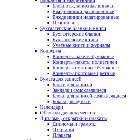
Блокноты и ежедневники
Блокноты, записные книжки
Ежедневники датированные
Ежедневники недатированные
Планинги
Бухгалтерские бланки и книги
Бухгалтерские бланки
Бухгалтерские книги
Учетные книги и журналы
Конверты
Конверты-пакеты бумажные
Конверты-пакеты полиэтилен
Конверты почтовые бумажные
Конверты почтовые цветные
Бумага для записей
Блоки для записей
Закладки самоклеящиеся
Блоки для записей самоклеящиеся
Боксы для бумаги
Календари
Обложки для документов
Дипломы, открытки и плакаты
Дипломы и грамоты
Открытки
Плакаты