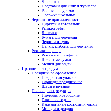
Дневники
Подставки для книг и журналов
Расписание уроков
Обложки школьные
Чертежные принадлежности
Циркули и готовальни
Рапидографы
Линейки
Бумага для черчения
Чернила и тушь
Папки, альбомы для черчения
Рюкзаки и ранцы
Рюкзаки и портфели
Школьные сумки
Мешки для обуви
Праздничная продукция
Праздничное оформление
Подарочная упаковка
Гирлянды праздничные
Шары надувные
Новогодняя продукция
Гирлянды новогодние
Елки новогодние
Карнавальные костюмы и маски
Мишура и дождик