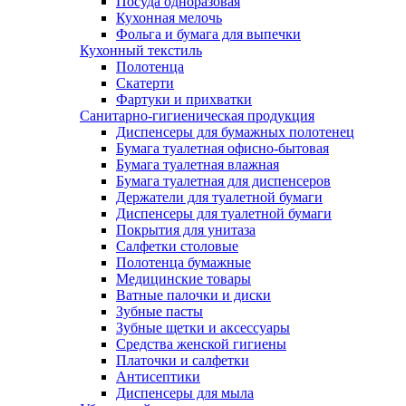
Посуда одноразовая
Кухонная мелочь
Фольга и бумага для выпечки
Кухонный текстиль
Полотенца
Скатерти
Фартуки и прихватки
Санитарно-гигиеническая продукция
Диспенсеры для бумажных полотенец
Бумага туалетная офисно-бытовая
Бумага туалетная влажная
Бумага туалетная для диспенсеров
Держатели для туалетной бумаги
Диспенсеры для туалетной бумаги
Покрытия для унитаза
Салфетки столовые
Полотенца бумажные
Медицинские товары
Ватные палочки и диски
Зубные пасты
Зубные щетки и аксессуары
Средства женской гигиены
Платочки и салфетки
Антисептики
Диспенсеры для мыла