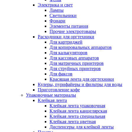
Электрика и свет
Лампы
Светильники
Фонари
Элементы питания
Прочие электротовары
Расходники для оргтехники
Для картриджей
Для копировальных аппаратов
Для калькуляторов
Для кассовых аппаратов
Для матричных принтеров
Для струйных принтеров
Для факсов
Красящая лента для оргтехники
Кулеры, пурифайеры и фильтры для воды
Приготовление кофе
Упаковочные материалы
Клейкая лента
Клейкая лента упаковочная
Клейкая лента канцелярская
Клейкая лента специальная
Клейкая лента цветная
Диспенсеры для клейкой ленты