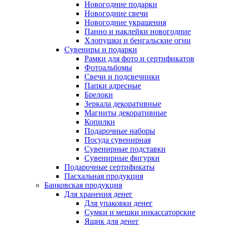
Новогодние подарки
Новогодние свечи
Новогодние украшения
Панно и наклейки новогодние
Хлопушки и бенгальские огни
Сувениры и подарки
Рамки для фото и сертификатов
Фотоальбомы
Свечи и подсвечники
Папки адресные
Брелоки
Зеркала декоративные
Магниты декоративные
Копилки
Подарочные наборы
Посуда сувенирная
Сувенирные подставки
Сувенирные фигурки
Подарочные сертификаты
Пасхальная продукция
Банковская продукция
Для хранения денег
Для упаковки денег
Сумки и мешки инкассаторские
Ящик для денег