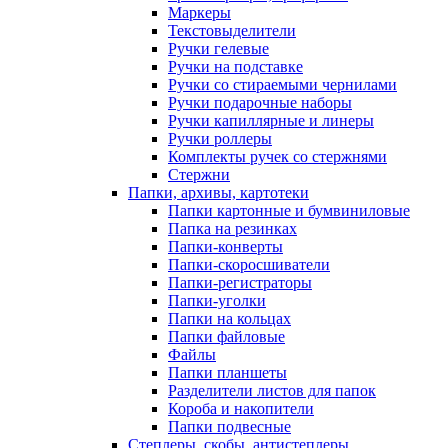
Маркеры
Текстовыделители
Ручки гелевые
Ручки на подставке
Ручки со стираемыми чернилами
Ручки подарочные наборы
Ручки капиллярные и линеры
Ручки роллеры
Комплекты ручек со стержнями
Стержни
Папки, архивы, картотеки
Папки картонные и бумвиниловые
Папка на резинках
Папки-конверты
Папки-скоросшиватели
Папки-регистраторы
Папки-уголки
Папки на кольцах
Папки файловые
Файлы
Папки планшеты
Разделители листов для папок
Короба и накопители
Папки подвесные
Степлеры, скобы, антистеплеры