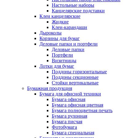
Настольные наборы
Канцелярские подставки
Клеи канцелярские
Жидкие
Клеи-карандаши
Дыроколы
Корзины для бумаг
Деловые папки и портфели
Деловые папки
Портфели
Визитницы
Лотки для бумаг
Поддоны горизонтальные
Поддоны секционные
Стойки вертикальные
Бумажная продукция
Бумага для офисной техники
Бумага офисная
Бумага офисная цветная
Бумага полноцветная печать
Бумага рулонная
Бумага писчая
Фотобумага
Бумага специальная