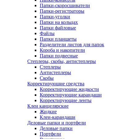
Папки-скоросшиватели
Папки-регистраторы
Папки-уголки
Папки на кольцах
Папки файловые
Файлы
Папки планшеты
Разделители листов для папок
Короба и накопители
Папки подвесные
Степлеры, скобы, антистеплеры
Степлеры
Антистеплеры
Скобы
Корректирующие средства
Корректирующие жидкости
Корректирующие карандаши
Корректирующие ленты
Клеи канцелярские
Жидкие
Клеи-карандаши
Деловые папки и портфели
Деловые папки
Портфели