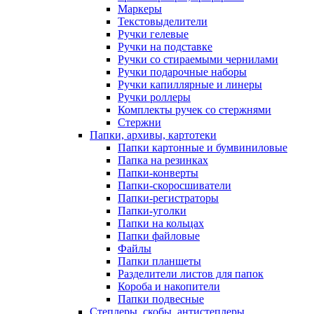
Маркеры
Текстовыделители
Ручки гелевые
Ручки на подставке
Ручки со стираемыми чернилами
Ручки подарочные наборы
Ручки капиллярные и линеры
Ручки роллеры
Комплекты ручек со стержнями
Стержни
Папки, архивы, картотеки
Папки картонные и бумвиниловые
Папка на резинках
Папки-конверты
Папки-скоросшиватели
Папки-регистраторы
Папки-уголки
Папки на кольцах
Папки файловые
Файлы
Папки планшеты
Разделители листов для папок
Короба и накопители
Папки подвесные
Степлеры, скобы, антистеплеры