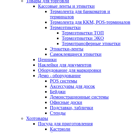
Товары для торговли
Кассовые ленты и этикетки
Термолента для банкоматов и
терминалов
Термолента для ККМ, POS-терминалов
Термоэтикетки
Термоэтикетки ТОП
Термоэтикетки ЭКО
Термотрансферные этикетки
Этикетки-ленты
Самоклеящиеся этикетки
Ценники
Наклейки для документов
Оборудование для маркировки
Демо - оборудование
POS системы
Аксессуары для досок
Бейджи
Демонстрационные системы
Офисные доски
Подставки, таблички
Стенды
Хозтовары
Посуда для приготовления
Кастрюли