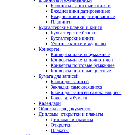
Блокноты и ежедневники
Блокноты, записные книжки
Ежедневники датированные
Ежедневники недатированные
Планинги
Бухгалтерские бланки и книги
Бухгалтерские бланки
Бухгалтерские книги
Учетные книги и журналы
Конверты
Конверты-пакеты бумажные
Конверты-пакеты полиэтилен
Конверты почтовые бумажные
Конверты почтовые цветные
Бумага для записей
Блоки для записей
Закладки самоклеящиеся
Блоки для записей самоклеящиеся
Боксы для бумаги
Календари
Обложки для документов
Дипломы, открытки и плакаты
Дипломы и грамоты
Открытки
Плакаты