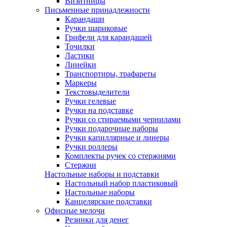
Визитницы
Письменные принадлежности
Карандаши
Ручки шариковые
Грифели для карандашей
Точилки
Ластики
Линейки
Транспортиры, трафареты
Маркеры
Текстовыделители
Ручки гелевые
Ручки на подставке
Ручки со стираемыми чернилами
Ручки подарочные наборы
Ручки капиллярные и линеры
Ручки роллеры
Комплекты ручек со стержнями
Стержни
Настольные наборы и подставки
Настольный набор пластиковый
Настольные наборы
Канцелярские подставки
Офисные мелочи
Резинки для денег