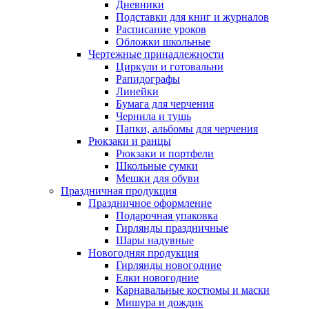
Дневники
Подставки для книг и журналов
Расписание уроков
Обложки школьные
Чертежные принадлежности
Циркули и готовальни
Рапидографы
Линейки
Бумага для черчения
Чернила и тушь
Папки, альбомы для черчения
Рюкзаки и ранцы
Рюкзаки и портфели
Школьные сумки
Мешки для обуви
Праздничная продукция
Праздничное оформление
Подарочная упаковка
Гирлянды праздничные
Шары надувные
Новогодняя продукция
Гирлянды новогодние
Елки новогодние
Карнавальные костюмы и маски
Мишура и дождик