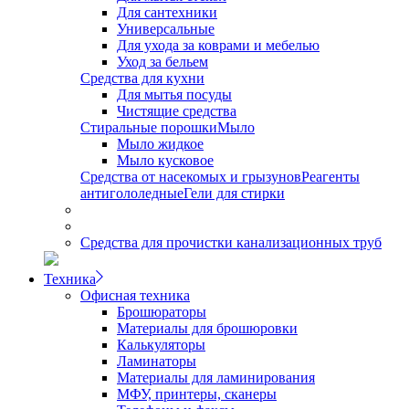
Для сантехники
Универсальные
Для ухода за коврами и мебелью
Уход за бельем
Средства для кухни
Для мытья посуды
Чистящие средства
Стиральные порошки
Мыло
Мыло жидкое
Мыло кусковое
Средства от насекомых и грызунов
Реагенты
антигололедные
Гели для стирки
Средства для прочистки канализационных труб
Техника
Офисная техника
Брошюраторы
Материалы для брошюровки
Калькуляторы
Ламинаторы
Материалы для ламинирования
МФУ, принтеры, сканеры