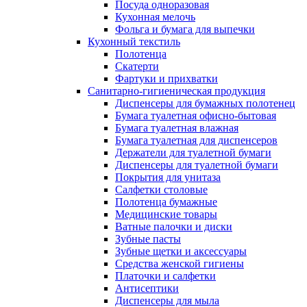
Посуда одноразовая
Кухонная мелочь
Фольга и бумага для выпечки
Кухонный текстиль
Полотенца
Скатерти
Фартуки и прихватки
Санитарно-гигиеническая продукция
Диспенсеры для бумажных полотенец
Бумага туалетная офисно-бытовая
Бумага туалетная влажная
Бумага туалетная для диспенсеров
Держатели для туалетной бумаги
Диспенсеры для туалетной бумаги
Покрытия для унитаза
Салфетки столовые
Полотенца бумажные
Медицинские товары
Ватные палочки и диски
Зубные пасты
Зубные щетки и аксессуары
Средства женской гигиены
Платочки и салфетки
Антисептики
Диспенсеры для мыла