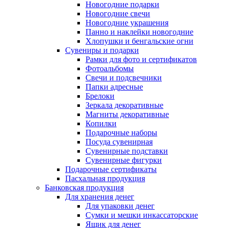
Новогодние подарки
Новогодние свечи
Новогодние украшения
Панно и наклейки новогодние
Хлопушки и бенгальские огни
Сувениры и подарки
Рамки для фото и сертификатов
Фотоальбомы
Свечи и подсвечники
Папки адресные
Брелоки
Зеркала декоративные
Магниты декоративные
Копилки
Подарочные наборы
Посуда сувенирная
Сувенирные подставки
Сувенирные фигурки
Подарочные сертификаты
Пасхальная продукция
Банковская продукция
Для хранения денег
Для упаковки денег
Сумки и мешки инкассаторские
Ящик для денег