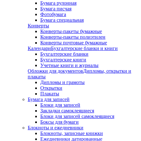
Бумага рулонная
Бумага писчая
Фотобумага
Бумага специальная
Конверты
Конверты-пакеты бумажные
Конверты-пакеты полиэтилен
Конверты почтовые бумажные
Календари
Бухгалтерские бланки и книги
Бухгалтерские бланки
Бухгалтерские книги
Учетные книги и журналы
Обложки для документов
Дипломы, открытки и
плакаты
Дипломы и грамоты
Открытки
Плакаты
Бумага для записей
Блоки для записей
Закладки самоклеящиеся
Блоки для записей самоклеящиеся
Боксы для бумаги
Блокноты и ежедневники
Блокноты, записные книжки
Ежедневники датированные