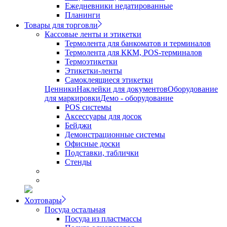
Ежедневники недатированные
Планинги
Товары для торговли
Кассовые ленты и этикетки
Термолента для банкоматов и терминалов
Термолента для ККМ, POS-терминалов
Термоэтикетки
Этикетки-ленты
Самоклеящиеся этикетки
Ценники
Наклейки для документов
Оборудование
для маркировки
Демо - оборудование
POS системы
Аксессуары для досок
Бейджи
Демонстрационные системы
Офисные доски
Подставки, таблички
Стенды
Хозтовары
Посуда остальная
Посуда из пластмассы