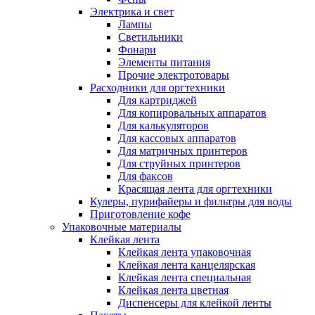
Электрика и свет
Лампы
Светильники
Фонари
Элементы питания
Прочие электротовары
Расходники для оргтехники
Для картриджей
Для копировальных аппаратов
Для калькуляторов
Для кассовых аппаратов
Для матричных принтеров
Для струйных принтеров
Для факсов
Красящая лента для оргтехники
Кулеры, пурифайеры и фильтры для воды
Приготовление кофе
Упаковочные материалы
Клейкая лента
Клейкая лента упаковочная
Клейкая лента канцелярская
Клейкая лента специальная
Клейкая лента цветная
Диспенсеры для клейкой ленты