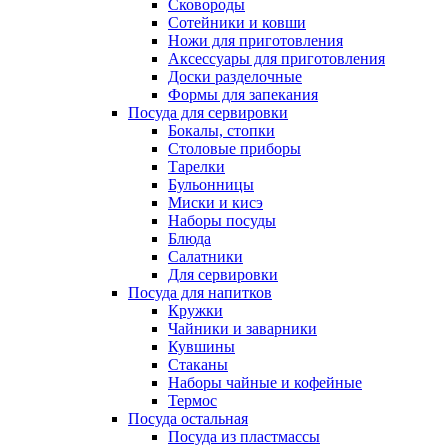
Сковороды
Сотейники и ковши
Ножи для приготовления
Аксессуары для приготовления
Доски разделочные
Формы для запекания
Посуда для сервировки
Бокалы, стопки
Столовые приборы
Тарелки
Бульонницы
Миски и кисэ
Наборы посуды
Блюда
Салатники
Для сервировки
Посуда для напитков
Кружки
Чайники и заварники
Кувшины
Стаканы
Наборы чайные и кофейные
Термос
Посуда остальная
Посуда из пластмассы