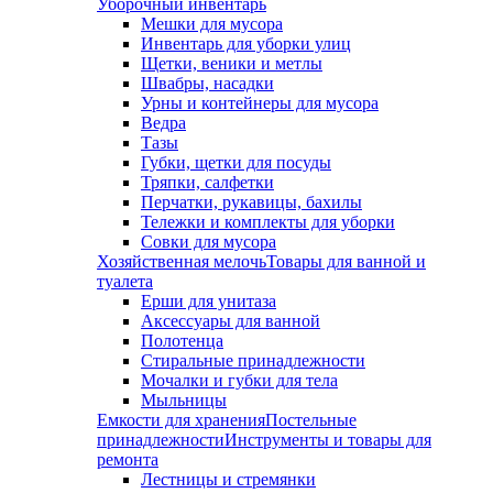
Уборочный инвентарь
Мешки для мусора
Инвентарь для уборки улиц
Щетки, веники и метлы
Швабры, насадки
Урны и контейнеры для мусора
Ведра
Тазы
Губки, щетки для посуды
Тряпки, салфетки
Перчатки, рукавицы, бахилы
Тележки и комплекты для уборки
Совки для мусора
Хозяйственная мелочь
Товары для ванной и
туалета
Ерши для унитаза
Аксессуары для ванной
Полотенца
Стиральные принадлежности
Мочалки и губки для тела
Мыльницы
Емкости для хранения
Постельные
принадлежности
Инструменты и товары для
ремонта
Лестницы и стремянки