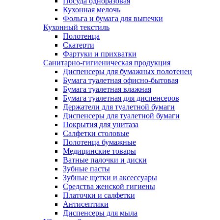
Посуда одноразовая
Кухонная мелочь
Фольга и бумага для выпечки
Кухонный текстиль
Полотенца
Скатерти
Фартуки и прихватки
Санитарно-гигиеническая продукция
Диспенсеры для бумажных полотенец
Бумага туалетная офисно-бытовая
Бумага туалетная влажная
Бумага туалетная для диспенсеров
Держатели для туалетной бумаги
Диспенсеры для туалетной бумаги
Покрытия для унитаза
Салфетки столовые
Полотенца бумажные
Медицинские товары
Ватные палочки и диски
Зубные пасты
Зубные щетки и аксессуары
Средства женской гигиены
Платочки и салфетки
Антисептики
Диспенсеры для мыла