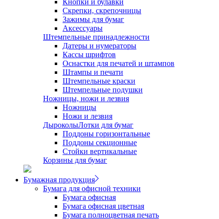
Кнопки и булавки
Скрепки, скрепочницы
Зажимы для бумаг
Аксессуары
Штемпельные принадлежности
Датеры и нумераторы
Кассы шрифтов
Оснастки для печатей и штампов
Штампы и печати
Штемпельные краски
Штемпельные подушки
Ножницы, ножи и лезвия
Ножницы
Ножи и лезвия
Дыроколы
Лотки для бумаг
Поддоны горизонтальные
Поддоны секционные
Стойки вертикальные
Корзины для бумаг
Бумажная продукция
Бумага для офисной техники
Бумага офисная
Бумага офисная цветная
Бумага полноцветная печать