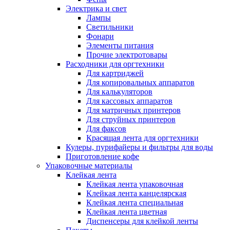
Электрика и свет
Лампы
Светильники
Фонари
Элементы питания
Прочие электротовары
Расходники для оргтехники
Для картриджей
Для копировальных аппаратов
Для калькуляторов
Для кассовых аппаратов
Для матричных принтеров
Для струйных принтеров
Для факсов
Красящая лента для оргтехники
Кулеры, пурифайеры и фильтры для воды
Приготовление кофе
Упаковочные материалы
Клейкая лента
Клейкая лента упаковочная
Клейкая лента канцелярская
Клейкая лента специальная
Клейкая лента цветная
Диспенсеры для клейкой ленты