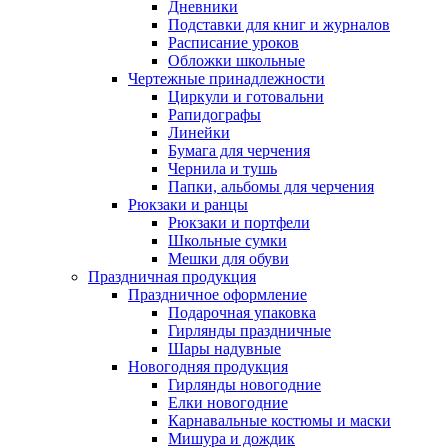
Дневники
Подставки для книг и журналов
Расписание уроков
Обложки школьные
Чертежные принадлежности
Циркули и готовальни
Рапидографы
Линейки
Бумага для черчения
Чернила и тушь
Папки, альбомы для черчения
Рюкзаки и ранцы
Рюкзаки и портфели
Школьные сумки
Мешки для обуви
Праздничная продукция
Праздничное оформление
Подарочная упаковка
Гирлянды праздничные
Шары надувные
Новогодняя продукция
Гирлянды новогодние
Елки новогодние
Карнавальные костюмы и маски
Мишура и дождик