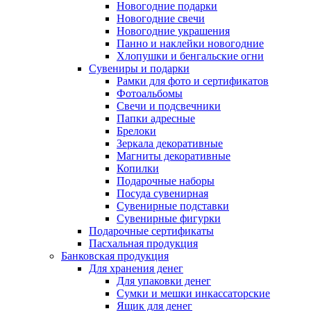
Новогодние подарки
Новогодние свечи
Новогодние украшения
Панно и наклейки новогодние
Хлопушки и бенгальские огни
Сувениры и подарки
Рамки для фото и сертификатов
Фотоальбомы
Свечи и подсвечники
Папки адресные
Брелоки
Зеркала декоративные
Магниты декоративные
Копилки
Подарочные наборы
Посуда сувенирная
Сувенирные подставки
Сувенирные фигурки
Подарочные сертификаты
Пасхальная продукция
Банковская продукция
Для хранения денег
Для упаковки денег
Сумки и мешки инкассаторские
Ящик для денег