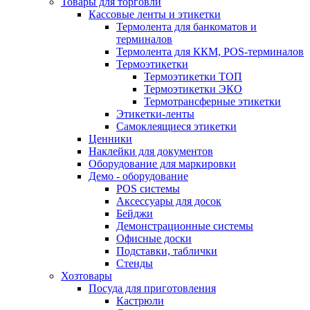
Товары для торговли
Кассовые ленты и этикетки
Термолента для банкоматов и
терминалов
Термолента для ККМ, POS-терминалов
Термоэтикетки
Термоэтикетки ТОП
Термоэтикетки ЭКО
Термотрансферные этикетки
Этикетки-ленты
Самоклеящиеся этикетки
Ценники
Наклейки для документов
Оборудование для маркировки
Демо - оборудование
POS системы
Аксессуары для досок
Бейджи
Демонстрационные системы
Офисные доски
Подставки, таблички
Стенды
Хозтовары
Посуда для приготовления
Кастрюли