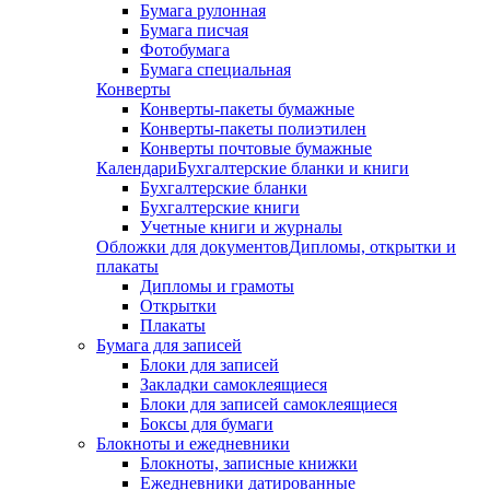
Бумага рулонная
Бумага писчая
Фотобумага
Бумага специальная
Конверты
Конверты-пакеты бумажные
Конверты-пакеты полиэтилен
Конверты почтовые бумажные
Календари
Бухгалтерские бланки и книги
Бухгалтерские бланки
Бухгалтерские книги
Учетные книги и журналы
Обложки для документов
Дипломы, открытки и
плакаты
Дипломы и грамоты
Открытки
Плакаты
Бумага для записей
Блоки для записей
Закладки самоклеящиеся
Блоки для записей самоклеящиеся
Боксы для бумаги
Блокноты и ежедневники
Блокноты, записные книжки
Ежедневники датированные