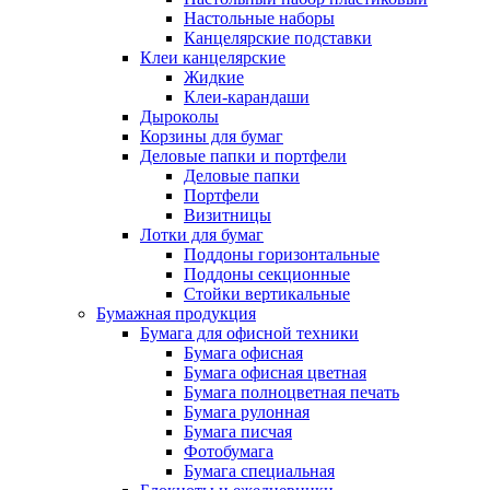
Настольные наборы
Канцелярские подставки
Клеи канцелярские
Жидкие
Клеи-карандаши
Дыроколы
Корзины для бумаг
Деловые папки и портфели
Деловые папки
Портфели
Визитницы
Лотки для бумаг
Поддоны горизонтальные
Поддоны секционные
Стойки вертикальные
Бумажная продукция
Бумага для офисной техники
Бумага офисная
Бумага офисная цветная
Бумага полноцветная печать
Бумага рулонная
Бумага писчая
Фотобумага
Бумага специальная