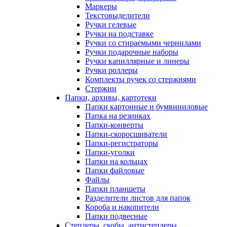
Маркеры
Текстовыделители
Ручки гелевые
Ручки на подставке
Ручки со стираемыми чернилами
Ручки подарочные наборы
Ручки капиллярные и линеры
Ручки роллеры
Комплекты ручек со стержнями
Стержни
Папки, архивы, картотеки
Папки картонные и бумвиниловые
Папка на резинках
Папки-конверты
Папки-скоросшиватели
Папки-регистраторы
Папки-уголки
Папки на кольцах
Папки файловые
Файлы
Папки планшеты
Разделители листов для папок
Короба и накопители
Папки подвесные
Степлеры, скобы, антистеплеры