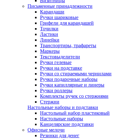
Визитницы
Письменные принадлежности
Карандаши
Ручки шариковые
Грифели для карандашей
Точилки
Ластики
Линейки
Транспортиры, трафареты
Маркеры
Текстовыделители
Ручки гелевые
Ручки на подставке
Ручки со стираемыми чернилами
Ручки подарочные наборы
Ручки капиллярные и линеры
Ручки роллеры
Комплекты ручек со стержнями
Стержни
Настольные наборы и подставки
Настольный набор пластиковый
Настольные наборы
Канцелярские подставки
Офисные мелочи
Резинки для денег