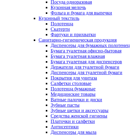
Посуда одноразовая
Кухонная мелочь
Фольга и бумага для выпечки
Кухонный текстиль
Полотенца
Скатерти
Фартуки и прихватки
Санитарно-гигиеническая продукция
Диспенсеры для бумажных полотенец
Бумага туалетная офисно-бытовая
Бумага туалетная влажная
Бумага туалетная для диспенсеров
Держатели для туалетной бумаги
Диспенсеры для туалетной бумаги
Покрытия для унитаза
Салфетки столовые
Полотенца бумажные
Медицинские товары
Ватные палочки и диски
Зубные пасты
Зубные щетки и аксессуары
Средства женской гигиены
Платочки и салфетки
Антисептики
Диспенсеры для мыла