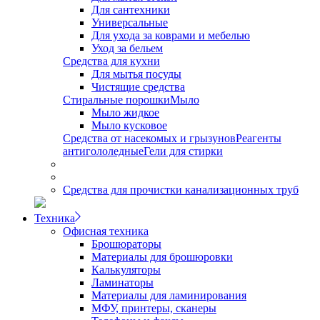
Для сантехники
Универсальные
Для ухода за коврами и мебелью
Уход за бельем
Средства для кухни
Для мытья посуды
Чистящие средства
Стиральные порошки
Мыло
Мыло жидкое
Мыло кусковое
Средства от насекомых и грызунов
Реагенты
антигололедные
Гели для стирки
Средства для прочистки канализационных труб
Техника
Офисная техника
Брошюраторы
Материалы для брошюровки
Калькуляторы
Ламинаторы
Материалы для ламинирования
МФУ, принтеры, сканеры