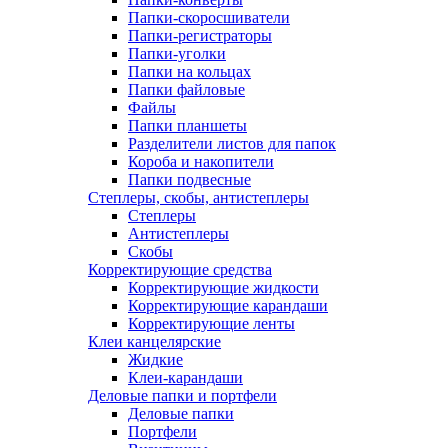
Папки-скоросшиватели
Папки-регистраторы
Папки-уголки
Папки на кольцах
Папки файловые
Файлы
Папки планшеты
Разделители листов для папок
Короба и накопители
Папки подвесные
Степлеры, скобы, антистеплеры
Степлеры
Антистеплеры
Скобы
Корректирующие средства
Корректирующие жидкости
Корректирующие карандаши
Корректирующие ленты
Клеи канцелярские
Жидкие
Клеи-карандаши
Деловые папки и портфели
Деловые папки
Портфели