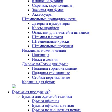
Кнопки и булавки
Скрепки, скрепочницы
Зажимы для бумаг
Аксессуары
Штемпельные принадлежности
Датеры и нумераторы
Кассы шрифтов
Оснастки для печатей и штампов
Штампы и печати
Штемпельные краски
Штемпельные подушки
Ножницы, ножи и лезвия
Ножницы
Ножи и лезвия
Дыроколы
Лотки для бумаг
Поддоны горизонтальные
Поддоны секционные
Стойки вертикальные
Корзины для бумаг
Бумажная продукция
Бумага для офисной техники
Бумага офисная
Бумага офисная цветная
Бумага полноцветная печать