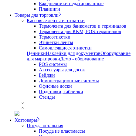
Ежедневники недатированные
Планинги
Товары для торговли
Кассовые ленты и этикетки
Термолента для банкоматов и терминалов
Термолента для ККМ, POS-терминалов
Термоэтикетки
Этикетки-ленты
Самоклеящиеся этикетки
Ценники
Наклейки для документов
Оборудование
для маркировки
Демо - оборудование
POS системы
Аксессуары для досок
Бейджи
Демонстрационные системы
Офисные доски
Подставки, таблички
Стенды
Хозтовары
Посуда остальная
Посуда из пластмассы