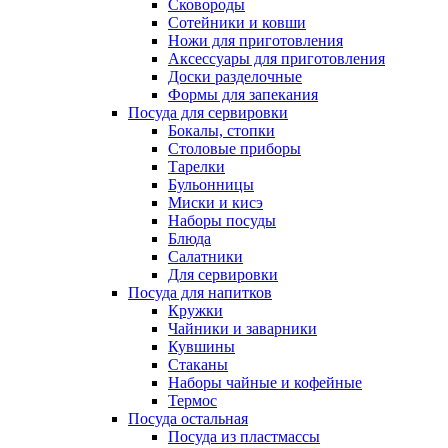
Сковороды
Сотейники и ковши
Ножи для приготовления
Аксессуары для приготовления
Доски разделочные
Формы для запекания
Посуда для сервировки
Бокалы, стопки
Столовые приборы
Тарелки
Бульонницы
Миски и кисэ
Наборы посуды
Блюда
Салатники
Для сервировки
Посуда для напитков
Кружки
Чайники и заварники
Кувшины
Стаканы
Наборы чайные и кофейные
Термос
Посуда остальная
Посуда из пластмассы