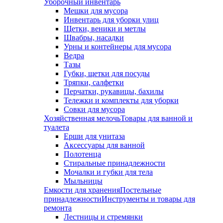
Уборочный инвентарь
Мешки для мусора
Инвентарь для уборки улиц
Щетки, веники и метлы
Швабры, насадки
Урны и контейнеры для мусора
Ведра
Тазы
Губки, щетки для посуды
Тряпки, салфетки
Перчатки, рукавицы, бахилы
Тележки и комплекты для уборки
Совки для мусора
Хозяйственная мелочь
Товары для ванной и
туалета
Ерши для унитаза
Аксессуары для ванной
Полотенца
Стиральные принадлежности
Мочалки и губки для тела
Мыльницы
Емкости для хранения
Постельные
принадлежности
Инструменты и товары для
ремонта
Лестницы и стремянки