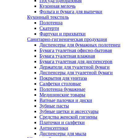
Посуда одноразовая
Кухонная мелочь
Фольга и бумага для выпечки
Кухонный текстиль
Полотенца
Скатерти
Фартуки и прихватки
Санитарно-гигиеническая продукция
Диспенсеры для бумажных полотенец
Бумага туалетная офисно-бытовая
Бумага туалетная влажная
Бумага туалетная для диспенсеров
Держатели для туалетной бумаги
Диспенсеры для туалетной бумаги
Покрытия для унитаза
Салфетки столовые
Полотенца бумажные
Медицинские товары
Ватные палочки и диски
Зубные пасты
Зубные щетки и аксессуары
Средства женской гигиены
Платочки и салфетки
Антисептики
Диспенсеры для мыла