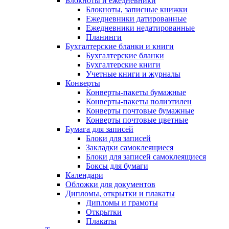
Блокноты и ежедневники
Блокноты, записные книжки
Ежедневники датированные
Ежедневники недатированные
Планинги
Бухгалтерские бланки и книги
Бухгалтерские бланки
Бухгалтерские книги
Учетные книги и журналы
Конверты
Конверты-пакеты бумажные
Конверты-пакеты полиэтилен
Конверты почтовые бумажные
Конверты почтовые цветные
Бумага для записей
Блоки для записей
Закладки самоклеящиеся
Блоки для записей самоклеящиеся
Боксы для бумаги
Календари
Обложки для документов
Дипломы, открытки и плакаты
Дипломы и грамоты
Открытки
Плакаты