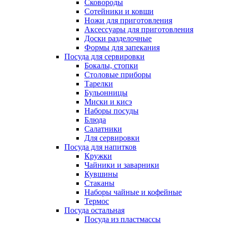
Сковороды
Сотейники и ковши
Ножи для приготовления
Аксессуары для приготовления
Доски разделочные
Формы для запекания
Посуда для сервировки
Бокалы, стопки
Столовые приборы
Тарелки
Бульонницы
Миски и кисэ
Наборы посуды
Блюда
Салатники
Для сервировки
Посуда для напитков
Кружки
Чайники и заварники
Кувшины
Стаканы
Наборы чайные и кофейные
Термос
Посуда остальная
Посуда из пластмассы