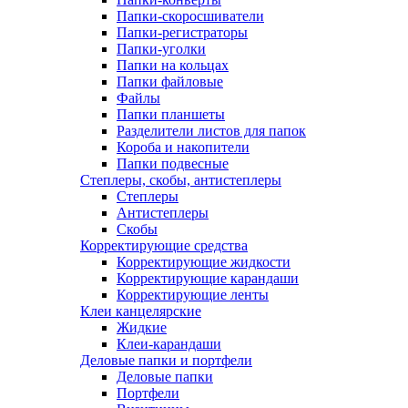
Папки-скоросшиватели
Папки-регистраторы
Папки-уголки
Папки на кольцах
Папки файловые
Файлы
Папки планшеты
Разделители листов для папок
Короба и накопители
Папки подвесные
Степлеры, скобы, антистеплеры
Степлеры
Антистеплеры
Скобы
Корректирующие средства
Корректирующие жидкости
Корректирующие карандаши
Корректирующие ленты
Клеи канцелярские
Жидкие
Клеи-карандаши
Деловые папки и портфели
Деловые папки
Портфели