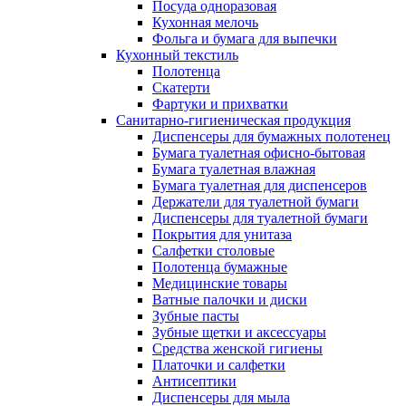
Посуда одноразовая
Кухонная мелочь
Фольга и бумага для выпечки
Кухонный текстиль
Полотенца
Скатерти
Фартуки и прихватки
Санитарно-гигиеническая продукция
Диспенсеры для бумажных полотенец
Бумага туалетная офисно-бытовая
Бумага туалетная влажная
Бумага туалетная для диспенсеров
Держатели для туалетной бумаги
Диспенсеры для туалетной бумаги
Покрытия для унитаза
Салфетки столовые
Полотенца бумажные
Медицинские товары
Ватные палочки и диски
Зубные пасты
Зубные щетки и аксессуары
Средства женской гигиены
Платочки и салфетки
Антисептики
Диспенсеры для мыла