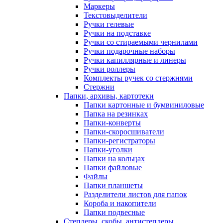
Маркеры
Текстовыделители
Ручки гелевые
Ручки на подставке
Ручки со стираемыми чернилами
Ручки подарочные наборы
Ручки капиллярные и линеры
Ручки роллеры
Комплекты ручек со стержнями
Стержни
Папки, архивы, картотеки
Папки картонные и бумвиниловые
Папка на резинках
Папки-конверты
Папки-скоросшиватели
Папки-регистраторы
Папки-уголки
Папки на кольцах
Папки файловые
Файлы
Папки планшеты
Разделители листов для папок
Короба и накопители
Папки подвесные
Степлеры, скобы, антистеплеры