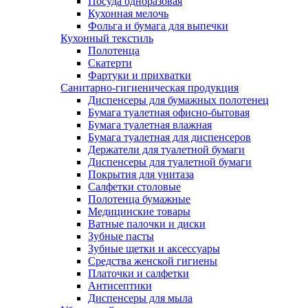
Посуда одноразовая
Кухонная мелочь
Фольга и бумага для выпечки
Кухонный текстиль
Полотенца
Скатерти
Фартуки и прихватки
Санитарно-гигиеническая продукция
Диспенсеры для бумажных полотенец
Бумага туалетная офисно-бытовая
Бумага туалетная влажная
Бумага туалетная для диспенсеров
Держатели для туалетной бумаги
Диспенсеры для туалетной бумаги
Покрытия для унитаза
Салфетки столовые
Полотенца бумажные
Медицинские товары
Ватные палочки и диски
Зубные пасты
Зубные щетки и аксессуары
Средства женской гигиены
Платочки и салфетки
Антисептики
Диспенсеры для мыла