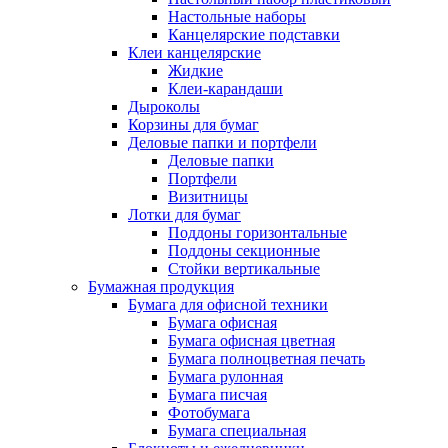
Настольные наборы
Канцелярские подставки
Клеи канцелярские
Жидкие
Клеи-карандаши
Дыроколы
Корзины для бумаг
Деловые папки и портфели
Деловые папки
Портфели
Визитницы
Лотки для бумаг
Поддоны горизонтальные
Поддоны секционные
Стойки вертикальные
Бумажная продукция
Бумага для офисной техники
Бумага офисная
Бумага офисная цветная
Бумага полноцветная печать
Бумага рулонная
Бумага писчая
Фотобумага
Бумага специальная