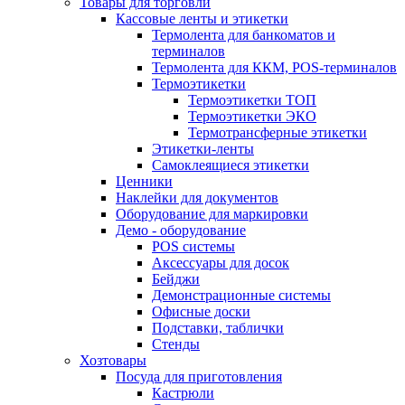
Товары для торговли
Кассовые ленты и этикетки
Термолента для банкоматов и
терминалов
Термолента для ККМ, POS-терминалов
Термоэтикетки
Термоэтикетки ТОП
Термоэтикетки ЭКО
Термотрансферные этикетки
Этикетки-ленты
Самоклеящиеся этикетки
Ценники
Наклейки для документов
Оборудование для маркировки
Демо - оборудование
POS системы
Аксессуары для досок
Бейджи
Демонстрационные системы
Офисные доски
Подставки, таблички
Стенды
Хозтовары
Посуда для приготовления
Кастрюли