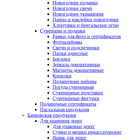
Новогодние подарки
Новогодние свечи
Новогодние украшения
Панно и наклейки новогодние
Хлопушки и бенгальские огни
Сувениры и подарки
Рамки для фото и сертификатов
Фотоальбомы
Свечи и подсвечники
Папки адресные
Брелоки
Зеркала декоративные
Магниты декоративные
Копилки
Подарочные наборы
Посуда сувенирная
Сувенирные подставки
Сувенирные фигурки
Подарочные сертификаты
Пасхальная продукция
Банковская продукция
Для хранения денег
Для упаковки денег
Сумки и мешки инкассаторские
Ящик для денег