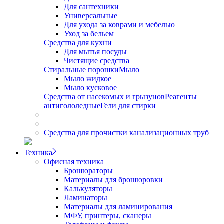
Для сантехники
Универсальные
Для ухода за коврами и мебелью
Уход за бельем
Средства для кухни
Для мытья посуды
Чистящие средства
Стиральные порошки
Мыло
Мыло жидкое
Мыло кусковое
Средства от насекомых и грызунов
Реагенты
антигололедные
Гели для стирки
Средства для прочистки канализационных труб
Техника
Офисная техника
Брошюраторы
Материалы для брошюровки
Калькуляторы
Ламинаторы
Материалы для ламинирования
МФУ, принтеры, сканеры