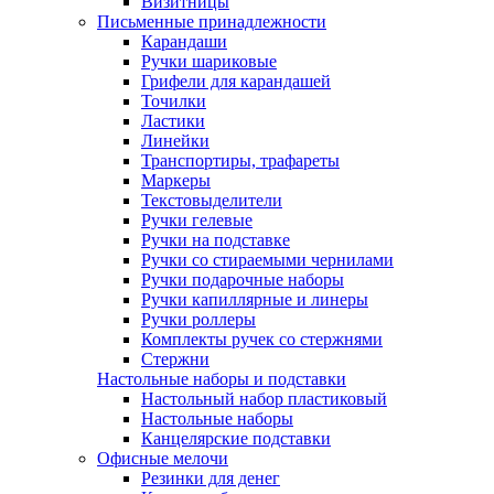
Визитницы
Письменные принадлежности
Карандаши
Ручки шариковые
Грифели для карандашей
Точилки
Ластики
Линейки
Транспортиры, трафареты
Маркеры
Текстовыделители
Ручки гелевые
Ручки на подставке
Ручки со стираемыми чернилами
Ручки подарочные наборы
Ручки капиллярные и линеры
Ручки роллеры
Комплекты ручек со стержнями
Стержни
Настольные наборы и подставки
Настольный набор пластиковый
Настольные наборы
Канцелярские подставки
Офисные мелочи
Резинки для денег