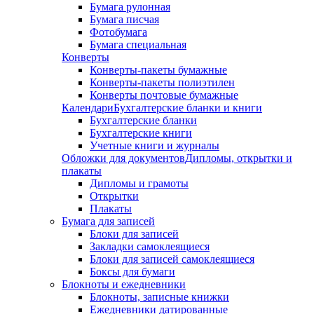
Бумага рулонная
Бумага писчая
Фотобумага
Бумага специальная
Конверты
Конверты-пакеты бумажные
Конверты-пакеты полиэтилен
Конверты почтовые бумажные
Календари
Бухгалтерские бланки и книги
Бухгалтерские бланки
Бухгалтерские книги
Учетные книги и журналы
Обложки для документов
Дипломы, открытки и
плакаты
Дипломы и грамоты
Открытки
Плакаты
Бумага для записей
Блоки для записей
Закладки самоклеящиеся
Блоки для записей самоклеящиеся
Боксы для бумаги
Блокноты и ежедневники
Блокноты, записные книжки
Ежедневники датированные