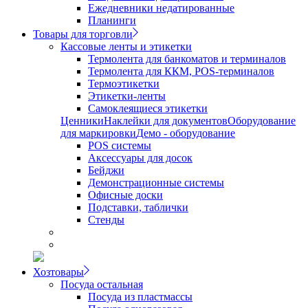
Ежедневники недатированные
Планинги
Товары для торговли
Кассовые ленты и этикетки
Термолента для банкоматов и терминалов
Термолента для ККМ, POS-терминалов
Термоэтикетки
Этикетки-ленты
Самоклеящиеся этикетки
Ценники
Наклейки для документов
Оборудование
для маркировки
Демо - оборудование
POS системы
Аксессуары для досок
Бейджи
Демонстрационные системы
Офисные доски
Подставки, таблички
Стенды
Хозтовары
Посуда остальная
Посуда из пластмассы