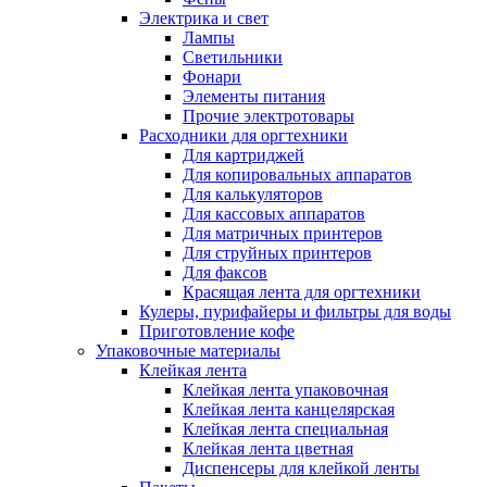
Электрика и свет
Лампы
Светильники
Фонари
Элементы питания
Прочие электротовары
Расходники для оргтехники
Для картриджей
Для копировальных аппаратов
Для калькуляторов
Для кассовых аппаратов
Для матричных принтеров
Для струйных принтеров
Для факсов
Красящая лента для оргтехники
Кулеры, пурифайеры и фильтры для воды
Приготовление кофе
Упаковочные материалы
Клейкая лента
Клейкая лента упаковочная
Клейкая лента канцелярская
Клейкая лента специальная
Клейкая лента цветная
Диспенсеры для клейкой ленты