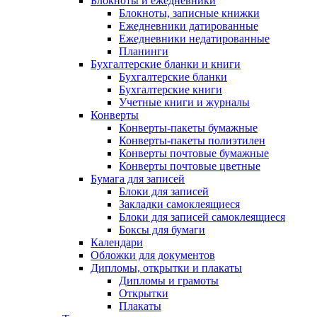
Блокноты и ежедневники
Блокноты, записные книжки
Ежедневники датированные
Ежедневники недатированные
Планинги
Бухгалтерские бланки и книги
Бухгалтерские бланки
Бухгалтерские книги
Учетные книги и журналы
Конверты
Конверты-пакеты бумажные
Конверты-пакеты полиэтилен
Конверты почтовые бумажные
Конверты почтовые цветные
Бумага для записей
Блоки для записей
Закладки самоклеящиеся
Блоки для записей самоклеящиеся
Боксы для бумаги
Календари
Обложки для документов
Дипломы, открытки и плакаты
Дипломы и грамоты
Открытки
Плакаты