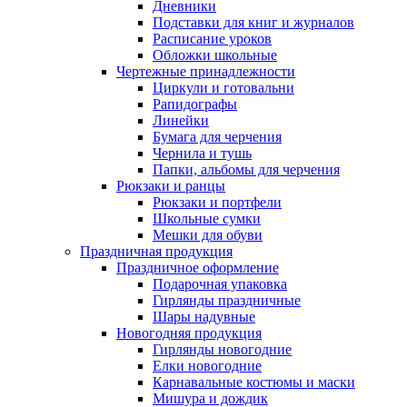
Дневники
Подставки для книг и журналов
Расписание уроков
Обложки школьные
Чертежные принадлежности
Циркули и готовальни
Рапидографы
Линейки
Бумага для черчения
Чернила и тушь
Папки, альбомы для черчения
Рюкзаки и ранцы
Рюкзаки и портфели
Школьные сумки
Мешки для обуви
Праздничная продукция
Праздничное оформление
Подарочная упаковка
Гирлянды праздничные
Шары надувные
Новогодняя продукция
Гирлянды новогодние
Елки новогодние
Карнавальные костюмы и маски
Мишура и дождик