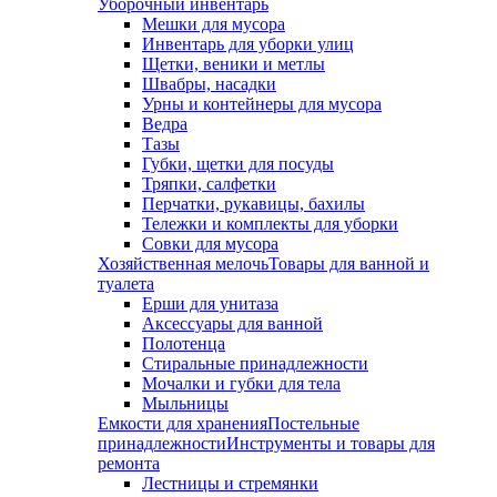
Уборочный инвентарь
Мешки для мусора
Инвентарь для уборки улиц
Щетки, веники и метлы
Швабры, насадки
Урны и контейнеры для мусора
Ведра
Тазы
Губки, щетки для посуды
Тряпки, салфетки
Перчатки, рукавицы, бахилы
Тележки и комплекты для уборки
Совки для мусора
Хозяйственная мелочь
Товары для ванной и
туалета
Ерши для унитаза
Аксессуары для ванной
Полотенца
Стиральные принадлежности
Мочалки и губки для тела
Мыльницы
Емкости для хранения
Постельные
принадлежности
Инструменты и товары для
ремонта
Лестницы и стремянки