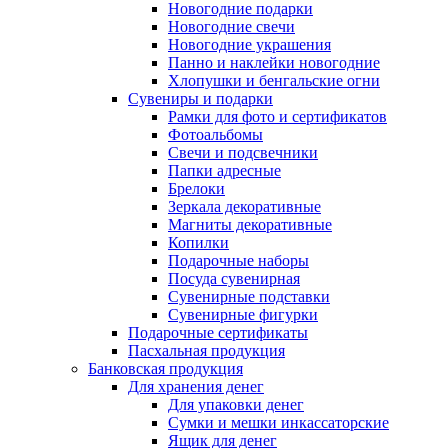
Новогодние подарки
Новогодние свечи
Новогодние украшения
Панно и наклейки новогодние
Хлопушки и бенгальские огни
Сувениры и подарки
Рамки для фото и сертификатов
Фотоальбомы
Свечи и подсвечники
Папки адресные
Брелоки
Зеркала декоративные
Магниты декоративные
Копилки
Подарочные наборы
Посуда сувенирная
Сувенирные подставки
Сувенирные фигурки
Подарочные сертификаты
Пасхальная продукция
Банковская продукция
Для хранения денег
Для упаковки денег
Сумки и мешки инкассаторские
Ящик для денег