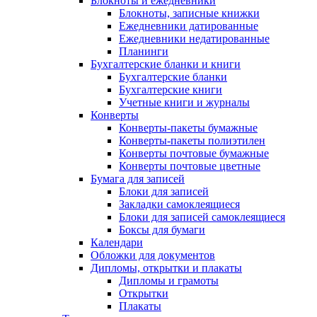
Блокноты и ежедневники
Блокноты, записные книжки
Ежедневники датированные
Ежедневники недатированные
Планинги
Бухгалтерские бланки и книги
Бухгалтерские бланки
Бухгалтерские книги
Учетные книги и журналы
Конверты
Конверты-пакеты бумажные
Конверты-пакеты полиэтилен
Конверты почтовые бумажные
Конверты почтовые цветные
Бумага для записей
Блоки для записей
Закладки самоклеящиеся
Блоки для записей самоклеящиеся
Боксы для бумаги
Календари
Обложки для документов
Дипломы, открытки и плакаты
Дипломы и грамоты
Открытки
Плакаты