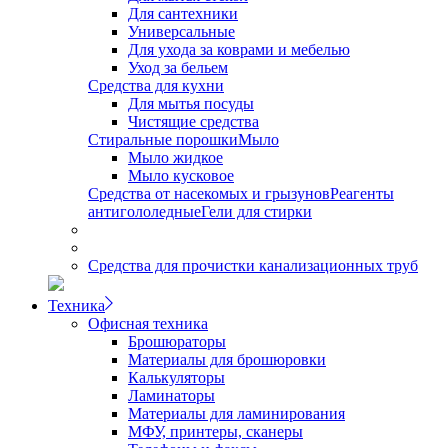
Для сантехники
Универсальные
Для ухода за коврами и мебелью
Уход за бельем
Средства для кухни
Для мытья посуды
Чистящие средства
Стиральные порошки
Мыло
Мыло жидкое
Мыло кусковое
Средства от насекомых и грызунов
Реагенты
антигололедные
Гели для стирки
Средства для прочистки канализационных труб
Техника
Офисная техника
Брошюраторы
Материалы для брошюровки
Калькуляторы
Ламинаторы
Материалы для ламинирования
МФУ, принтеры, сканеры