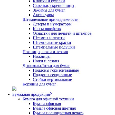
Кнопки и булавки
Скрепки, скрепочницы
Зажимы для бумаг
Аксессуары
Штемпельные принадлежности
Датеры и нумераторы
Кассы шрифтов
Оснастки для печатей и штампов
Штампы и печати
Штемпельные краски
Штемпельные подушки
Ножницы, ножи и лезвия
Ножницы
Ножи и лезвия
Дыроколы
Лотки для бумаг
Поддоны горизонтальные
Поддоны секционные
Стойки вертикальные
Корзины для бумаг
Бумажная продукция
Бумага для офисной техники
Бумага офисная
Бумага офисная цветная
Бумага полноцветная печать