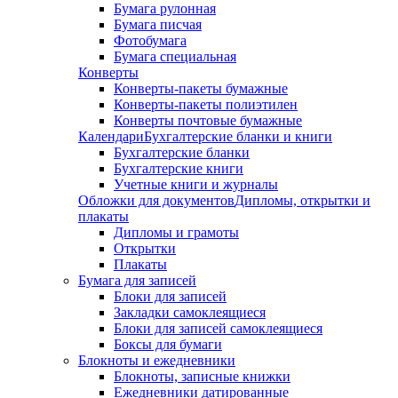
Бумага рулонная
Бумага писчая
Фотобумага
Бумага специальная
Конверты
Конверты-пакеты бумажные
Конверты-пакеты полиэтилен
Конверты почтовые бумажные
Календари
Бухгалтерские бланки и книги
Бухгалтерские бланки
Бухгалтерские книги
Учетные книги и журналы
Обложки для документов
Дипломы, открытки и
плакаты
Дипломы и грамоты
Открытки
Плакаты
Бумага для записей
Блоки для записей
Закладки самоклеящиеся
Блоки для записей самоклеящиеся
Боксы для бумаги
Блокноты и ежедневники
Блокноты, записные книжки
Ежедневники датированные