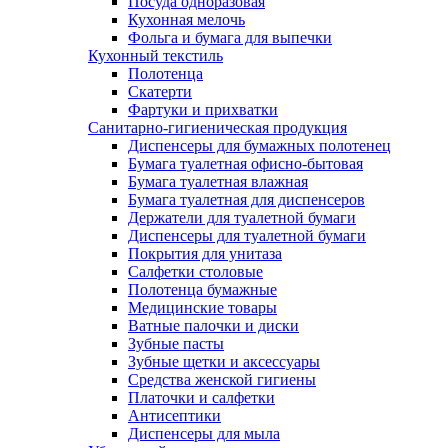
Посуда одноразовая
Кухонная мелочь
Фольга и бумага для выпечки
Кухонный текстиль
Полотенца
Скатерти
Фартуки и прихватки
Санитарно-гигиеническая продукция
Диспенсеры для бумажных полотенец
Бумага туалетная офисно-бытовая
Бумага туалетная влажная
Бумага туалетная для диспенсеров
Держатели для туалетной бумаги
Диспенсеры для туалетной бумаги
Покрытия для унитаза
Салфетки столовые
Полотенца бумажные
Медицинские товары
Ватные палочки и диски
Зубные пасты
Зубные щетки и аксессуары
Средства женской гигиены
Платочки и салфетки
Антисептики
Диспенсеры для мыла