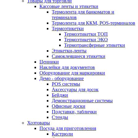
Товары для торговли
Кассовые ленты и этикетки
Термолента для банкоматов и
терминалов
Термолента для ККМ, POS-терминалов
Термоэтикетки
Термоэтикетки ТОП
Термоэтикетки ЭКО
Термотрансферные этикетки
Этикетки-ленты
Самоклеящиеся этикетки
Ценники
Наклейки для документов
Оборудование для маркировки
Демо - оборудование
POS системы
Аксессуары для досок
Бейджи
Демонстрационные системы
Офисные доски
Подставки, таблички
Стенды
Хозтовары
Посуда для приготовления
Кастрюли