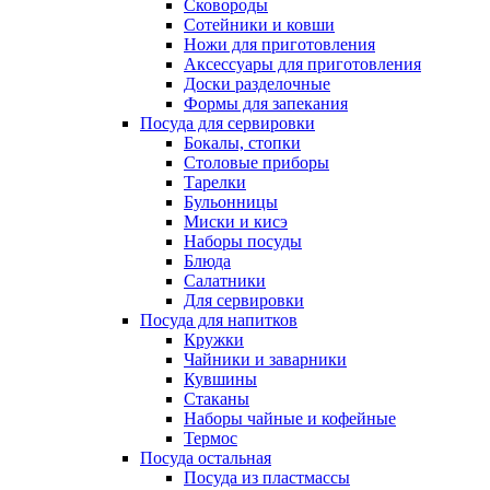
Сковороды
Сотейники и ковши
Ножи для приготовления
Аксессуары для приготовления
Доски разделочные
Формы для запекания
Посуда для сервировки
Бокалы, стопки
Столовые приборы
Тарелки
Бульонницы
Миски и кисэ
Наборы посуды
Блюда
Салатники
Для сервировки
Посуда для напитков
Кружки
Чайники и заварники
Кувшины
Стаканы
Наборы чайные и кофейные
Термос
Посуда остальная
Посуда из пластмассы