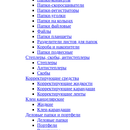
Папки-скоросшиватели
Папки-регистраторы
Папки-уголки
Папки на кольцах
Папки файловые
Файлы
Папки планшеты
Разделители листов для папок
Короба и накопители
Папки подвесные
Степлеры, скобы, антистеплеры
Степлеры
Антистеплеры
Скобы
Корректирующие средства
Корректирующие жидкости
Корректирующие карандаши
Корректирующие ленты
Клеи канцелярские
Жидкие
Клеи-карандаши
Деловые папки и портфели
Деловые папки
Портфели