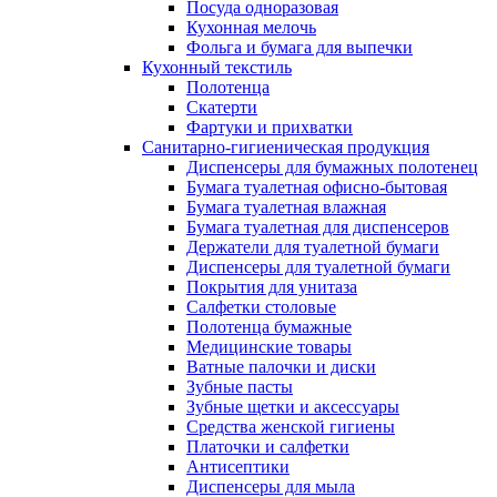
Посуда одноразовая
Кухонная мелочь
Фольга и бумага для выпечки
Кухонный текстиль
Полотенца
Скатерти
Фартуки и прихватки
Санитарно-гигиеническая продукция
Диспенсеры для бумажных полотенец
Бумага туалетная офисно-бытовая
Бумага туалетная влажная
Бумага туалетная для диспенсеров
Держатели для туалетной бумаги
Диспенсеры для туалетной бумаги
Покрытия для унитаза
Салфетки столовые
Полотенца бумажные
Медицинские товары
Ватные палочки и диски
Зубные пасты
Зубные щетки и аксессуары
Средства женской гигиены
Платочки и салфетки
Антисептики
Диспенсеры для мыла