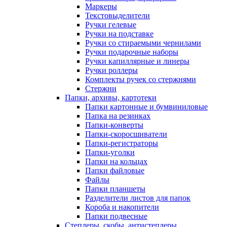
Маркеры
Текстовыделители
Ручки гелевые
Ручки на подставке
Ручки со стираемыми чернилами
Ручки подарочные наборы
Ручки капиллярные и линеры
Ручки роллеры
Комплекты ручек со стержнями
Стержни
Папки, архивы, картотеки
Папки картонные и бумвиниловые
Папка на резинках
Папки-конверты
Папки-скоросшиватели
Папки-регистраторы
Папки-уголки
Папки на кольцах
Папки файловые
Файлы
Папки планшеты
Разделители листов для папок
Короба и накопители
Папки подвесные
Степлеры, скобы, антистеплеры