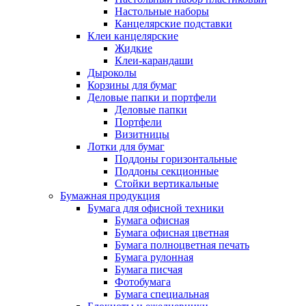
Настольные наборы
Канцелярские подставки
Клеи канцелярские
Жидкие
Клеи-карандаши
Дыроколы
Корзины для бумаг
Деловые папки и портфели
Деловые папки
Портфели
Визитницы
Лотки для бумаг
Поддоны горизонтальные
Поддоны секционные
Стойки вертикальные
Бумажная продукция
Бумага для офисной техники
Бумага офисная
Бумага офисная цветная
Бумага полноцветная печать
Бумага рулонная
Бумага писчая
Фотобумага
Бумага специальная