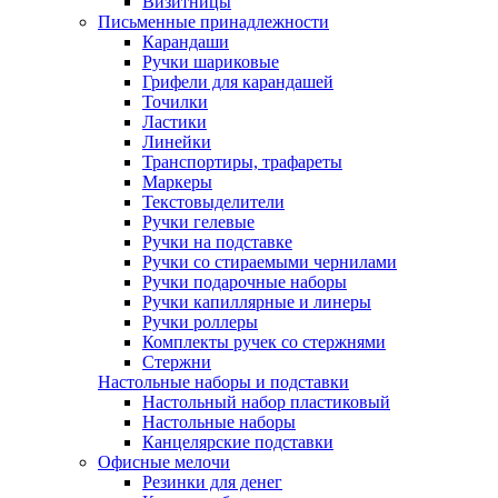
Визитницы
Письменные принадлежности
Карандаши
Ручки шариковые
Грифели для карандашей
Точилки
Ластики
Линейки
Транспортиры, трафареты
Маркеры
Текстовыделители
Ручки гелевые
Ручки на подставке
Ручки со стираемыми чернилами
Ручки подарочные наборы
Ручки капиллярные и линеры
Ручки роллеры
Комплекты ручек со стержнями
Стержни
Настольные наборы и подставки
Настольный набор пластиковый
Настольные наборы
Канцелярские подставки
Офисные мелочи
Резинки для денег