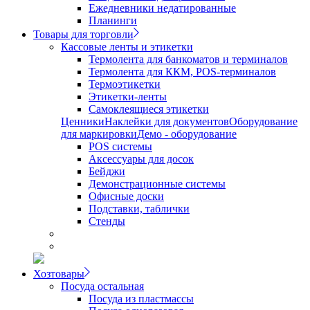
Ежедневники недатированные
Планинги
Товары для торговли
Кассовые ленты и этикетки
Термолента для банкоматов и терминалов
Термолента для ККМ, POS-терминалов
Термоэтикетки
Этикетки-ленты
Самоклеящиеся этикетки
Ценники
Наклейки для документов
Оборудование
для маркировки
Демо - оборудование
POS системы
Аксессуары для досок
Бейджи
Демонстрационные системы
Офисные доски
Подставки, таблички
Стенды
Хозтовары
Посуда остальная
Посуда из пластмассы