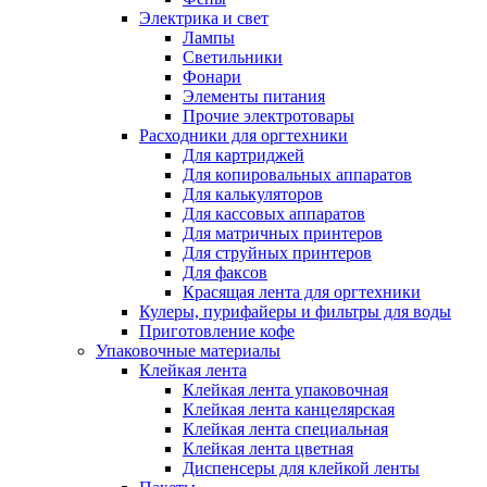
Электрика и свет
Лампы
Светильники
Фонари
Элементы питания
Прочие электротовары
Расходники для оргтехники
Для картриджей
Для копировальных аппаратов
Для калькуляторов
Для кассовых аппаратов
Для матричных принтеров
Для струйных принтеров
Для факсов
Красящая лента для оргтехники
Кулеры, пурифайеры и фильтры для воды
Приготовление кофе
Упаковочные материалы
Клейкая лента
Клейкая лента упаковочная
Клейкая лента канцелярская
Клейкая лента специальная
Клейкая лента цветная
Диспенсеры для клейкой ленты