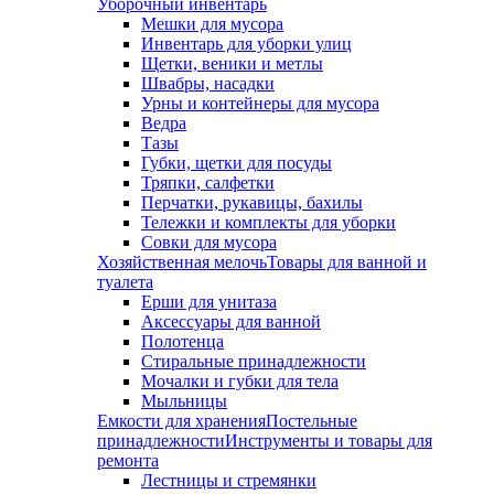
Уборочный инвентарь
Мешки для мусора
Инвентарь для уборки улиц
Щетки, веники и метлы
Швабры, насадки
Урны и контейнеры для мусора
Ведра
Тазы
Губки, щетки для посуды
Тряпки, салфетки
Перчатки, рукавицы, бахилы
Тележки и комплекты для уборки
Совки для мусора
Хозяйственная мелочь
Товары для ванной и
туалета
Ерши для унитаза
Аксессуары для ванной
Полотенца
Стиральные принадлежности
Мочалки и губки для тела
Мыльницы
Емкости для хранения
Постельные
принадлежности
Инструменты и товары для
ремонта
Лестницы и стремянки