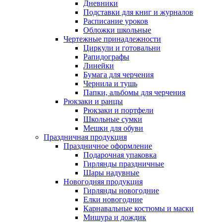
Дневники
Подставки для книг и журналов
Расписание уроков
Обложки школьные
Чертежные принадлежности
Циркули и готовальни
Рапидографы
Линейки
Бумага для черчения
Чернила и тушь
Папки, альбомы для черчения
Рюкзаки и ранцы
Рюкзаки и портфели
Школьные сумки
Мешки для обуви
Праздничная продукция
Праздничное оформление
Подарочная упаковка
Гирлянды праздничные
Шары надувные
Новогодняя продукция
Гирлянды новогодние
Елки новогодние
Карнавальные костюмы и маски
Мишура и дождик