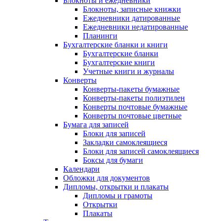
Блокноты и ежедневники
Блокноты, записные книжки
Ежедневники датированные
Ежедневники недатированные
Планинги
Бухгалтерские бланки и книги
Бухгалтерские бланки
Бухгалтерские книги
Учетные книги и журналы
Конверты
Конверты-пакеты бумажные
Конверты-пакеты полиэтилен
Конверты почтовые бумажные
Конверты почтовые цветные
Бумага для записей
Блоки для записей
Закладки самоклеящиеся
Блоки для записей самоклеящиеся
Боксы для бумаги
Календари
Обложки для документов
Дипломы, открытки и плакаты
Дипломы и грамоты
Открытки
Плакаты