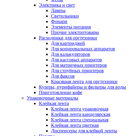
Электрика и свет
Лампы
Светильники
Фонари
Элементы питания
Прочие электротовары
Расходники для оргтехники
Для картриджей
Для копировальных аппаратов
Для калькуляторов
Для кассовых аппаратов
Для матричных принтеров
Для струйных принтеров
Для факсов
Красящая лента для оргтехники
Кулеры, пурифайеры и фильтры для воды
Приготовление кофе
Упаковочные материалы
Клейкая лента
Клейкая лента упаковочная
Клейкая лента канцелярская
Клейкая лента специальная
Клейкая лента цветная
Диспенсеры для клейкой ленты