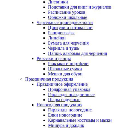
Дневники
Подставки для книг и журналов
Расписание уроков
Обложки школьные
Чертежные принадлежности
Циркули и готовальни
Рапидографы
Линейки
Бумага для черчения
Чернила и тушь
Папки, альбомы для черчения
Рюкзаки и ранцы
Рюкзаки и портфели
Школьные сумки
Мешки для обуви
Праздничная продукция
Праздничное оформление
Подарочная упаковка
Гирлянды праздничные
Шары надувные
Новогодняя продукция
Гирлянды новогодние
Елки новогодние
Карнавальные костюмы и маски
Мишура и дождик