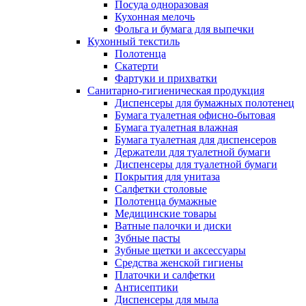
Посуда одноразовая
Кухонная мелочь
Фольга и бумага для выпечки
Кухонный текстиль
Полотенца
Скатерти
Фартуки и прихватки
Санитарно-гигиеническая продукция
Диспенсеры для бумажных полотенец
Бумага туалетная офисно-бытовая
Бумага туалетная влажная
Бумага туалетная для диспенсеров
Держатели для туалетной бумаги
Диспенсеры для туалетной бумаги
Покрытия для унитаза
Салфетки столовые
Полотенца бумажные
Медицинские товары
Ватные палочки и диски
Зубные пасты
Зубные щетки и аксессуары
Средства женской гигиены
Платочки и салфетки
Антисептики
Диспенсеры для мыла