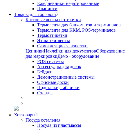
Ежедневники недатированные
Планинги
Товары для торговли
Кассовые ленты и этикетки
Термолента для банкоматов и терминалов
Термолента для ККМ, POS-терминалов
Термоэтикетки
Этикетки-ленты
Самоклеящиеся этикетки
Ценники
Наклейки для документов
Оборудование
для маркировки
Демо - оборудование
POS системы
Аксессуары для досок
Бейджи
Демонстрационные системы
Офисные доски
Подставки, таблички
Стенды
Хозтовары
Посуда остальная
Посуда из пластмассы