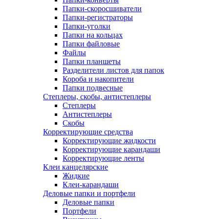
Папки-скоросшиватели
Папки-регистраторы
Папки-уголки
Папки на кольцах
Папки файловые
Файлы
Папки планшеты
Разделители листов для папок
Короба и накопители
Папки подвесные
Степлеры, скобы, антистеплеры
Степлеры
Антистеплеры
Скобы
Корректирующие средства
Корректирующие жидкости
Корректирующие карандаши
Корректирующие ленты
Клеи канцелярские
Жидкие
Клеи-карандаши
Деловые папки и портфели
Деловые папки
Портфели