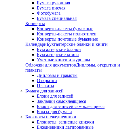
Бумага рулонная
Бумага писчая
Фотобумага
Бумага специальная
Конверты
Конверты-пакеты бумажные
Конверты-пакеты полиэтилен
Конверты почтовые бумажные
Календари
Бухгалтерские бланки и книги
Бухгалтерские бланки
Бухгалтерские книги
Учетные книги и журналы
Обложки для документов
Дипломы, открытки и
плакаты
Дипломы и грамоты
Открытки
Плакаты
Бумага для записей
Блоки для записей
Закладки самоклеящиеся
Блоки для записей самоклеящиеся
Боксы для бумаги
Блокноты и ежедневники
Блокноты, записные книжки
Ежедневники датированные