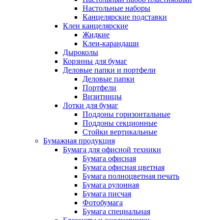
Настольные наборы
Канцелярские подставки
Клеи канцелярские
Жидкие
Клеи-карандаши
Дыроколы
Корзины для бумаг
Деловые папки и портфели
Деловые папки
Портфели
Визитницы
Лотки для бумаг
Поддоны горизонтальные
Поддоны секционные
Стойки вертикальные
Бумажная продукция
Бумага для офисной техники
Бумага офисная
Бумага офисная цветная
Бумага полноцветная печать
Бумага рулонная
Бумага писчая
Фотобумага
Бумага специальная