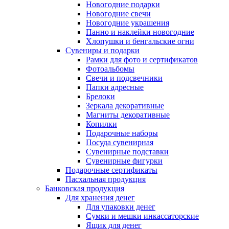
Новогодние подарки
Новогодние свечи
Новогодние украшения
Панно и наклейки новогодние
Хлопушки и бенгальские огни
Сувениры и подарки
Рамки для фото и сертификатов
Фотоальбомы
Свечи и подсвечники
Папки адресные
Брелоки
Зеркала декоративные
Магниты декоративные
Копилки
Подарочные наборы
Посуда сувенирная
Сувенирные подставки
Сувенирные фигурки
Подарочные сертификаты
Пасхальная продукция
Банковская продукция
Для хранения денег
Для упаковки денег
Сумки и мешки инкассаторские
Ящик для денег