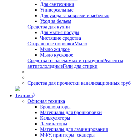
Для сантехники
Универсальные
Для ухода за коврами и мебелью
Уход за бельем
Средства для кухни
Для мытья посуды
Чистящие средства
Стиральные порошки
Мыло
Мыло жидкое
Мыло кусковое
Средства от насекомых и грызунов
Реагенты
антигололедные
Гели для стирки
Средства для прочистки канализационных труб
Техника
Офисная техника
Брошюраторы
Материалы для брошюровки
Калькуляторы
Ламинаторы
Материалы для ламинирования
МФУ, принтеры, сканеры