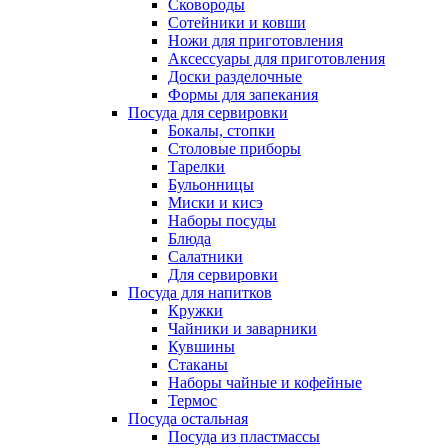
Сковороды
Сотейники и ковши
Ножи для приготовления
Аксессуары для приготовления
Доски разделочные
Формы для запекания
Посуда для сервировки
Бокалы, стопки
Столовые приборы
Тарелки
Бульонницы
Миски и кисэ
Наборы посуды
Блюда
Салатники
Для сервировки
Посуда для напитков
Кружки
Чайники и заварники
Кувшины
Стаканы
Наборы чайные и кофейные
Термос
Посуда остальная
Посуда из пластмассы