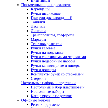
Визитницы
Письменные принадлежности
Карандаши
Ручки шариковые
Грифели для карандашей
Точилки
Ластики
Линейки
Транспортиры, трафареты
Маркеры
Текстовыделители
Ручки гелевые
Ручки на подставке
Ручки со стираемыми чернилами
Ручки подарочные наборы
Ручки капиллярные и линеры
Ручки роллеры
Комплекты ручек со стержнями
Стержни
Настольные наборы и подставки
Настольный набор пластиковый
Настольные наборы
Канцелярские подставки
Офисные мелочи
Резинки для денег