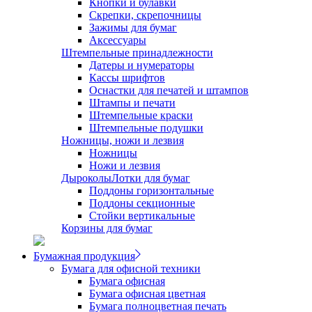
Кнопки и булавки
Скрепки, скрепочницы
Зажимы для бумаг
Аксессуары
Штемпельные принадлежности
Датеры и нумераторы
Кассы шрифтов
Оснастки для печатей и штампов
Штампы и печати
Штемпельные краски
Штемпельные подушки
Ножницы, ножи и лезвия
Ножницы
Ножи и лезвия
Дыроколы
Лотки для бумаг
Поддоны горизонтальные
Поддоны секционные
Стойки вертикальные
Корзины для бумаг
Бумажная продукция
Бумага для офисной техники
Бумага офисная
Бумага офисная цветная
Бумага полноцветная печать