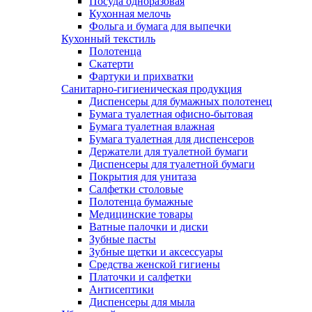
Посуда одноразовая
Кухонная мелочь
Фольга и бумага для выпечки
Кухонный текстиль
Полотенца
Скатерти
Фартуки и прихватки
Санитарно-гигиеническая продукция
Диспенсеры для бумажных полотенец
Бумага туалетная офисно-бытовая
Бумага туалетная влажная
Бумага туалетная для диспенсеров
Держатели для туалетной бумаги
Диспенсеры для туалетной бумаги
Покрытия для унитаза
Салфетки столовые
Полотенца бумажные
Медицинские товары
Ватные палочки и диски
Зубные пасты
Зубные щетки и аксессуары
Средства женской гигиены
Платочки и салфетки
Антисептики
Диспенсеры для мыла