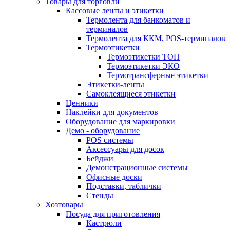
Товары для торговли
Кассовые ленты и этикетки
Термолента для банкоматов и
терминалов
Термолента для ККМ, POS-терминалов
Термоэтикетки
Термоэтикетки ТОП
Термоэтикетки ЭКО
Термотрансферные этикетки
Этикетки-ленты
Самоклеящиеся этикетки
Ценники
Наклейки для документов
Оборудование для маркировки
Демо - оборудование
POS системы
Аксессуары для досок
Бейджи
Демонстрационные системы
Офисные доски
Подставки, таблички
Стенды
Хозтовары
Посуда для приготовления
Кастрюли