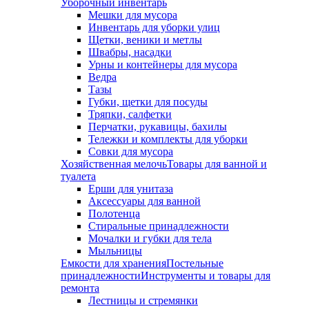
Уборочный инвентарь
Мешки для мусора
Инвентарь для уборки улиц
Щетки, веники и метлы
Швабры, насадки
Урны и контейнеры для мусора
Ведра
Тазы
Губки, щетки для посуды
Тряпки, салфетки
Перчатки, рукавицы, бахилы
Тележки и комплекты для уборки
Совки для мусора
Хозяйственная мелочь
Товары для ванной и
туалета
Ерши для унитаза
Аксессуары для ванной
Полотенца
Стиральные принадлежности
Мочалки и губки для тела
Мыльницы
Емкости для хранения
Постельные
принадлежности
Инструменты и товары для
ремонта
Лестницы и стремянки