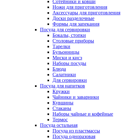
Сотейники и ковши
Ножи для приготовления
Аксессуары для приготовления
Доски разделочные
Формы для запекания
Посуда для сервировки
Бокалы, стопки
Столовые приборы
Тарелки
Бульонницы
Миски и кисэ
Наборы посуды
Блюда
Салатники
Для сервировки
Посуда для напитков
Кружки
Чайники и заварники
Кувшины
Стаканы
Наборы чайные и кофейные
Термос
Посуда остальная
Посуда из пластмассы
Посуда одноразовая