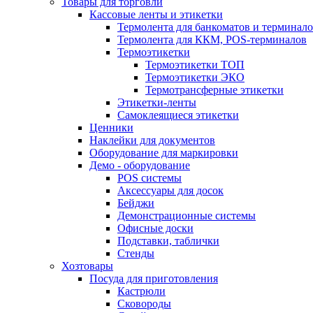
Товары для торговли
Кассовые ленты и этикетки
Термолента для банкоматов и терминал
Термолента для ККМ, POS-терминалов
Термоэтикетки
Термоэтикетки ТОП
Термоэтикетки ЭКО
Термотрансферные этикетки
Этикетки-ленты
Самоклеящиеся этикетки
Ценники
Наклейки для документов
Оборудование для маркировки
Демо - оборудование
POS системы
Аксессуары для досок
Бейджи
Демонстрационные системы
Офисные доски
Подставки, таблички
Стенды
Хозтовары
Посуда для приготовления
Кастрюли
Сковороды