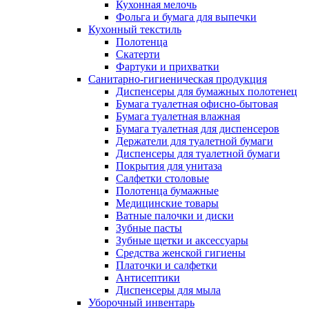
Кухонная мелочь
Фольга и бумага для выпечки
Кухонный текстиль
Полотенца
Скатерти
Фартуки и прихватки
Санитарно-гигиеническая продукция
Диспенсеры для бумажных полотенец
Бумага туалетная офисно-бытовая
Бумага туалетная влажная
Бумага туалетная для диспенсеров
Держатели для туалетной бумаги
Диспенсеры для туалетной бумаги
Покрытия для унитаза
Салфетки столовые
Полотенца бумажные
Медицинские товары
Ватные палочки и диски
Зубные пасты
Зубные щетки и аксессуары
Средства женской гигиены
Платочки и салфетки
Антисептики
Диспенсеры для мыла
Уборочный инвентарь