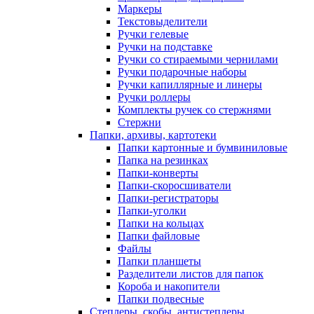
Маркеры
Текстовыделители
Ручки гелевые
Ручки на подставке
Ручки со стираемыми чернилами
Ручки подарочные наборы
Ручки капиллярные и линеры
Ручки роллеры
Комплекты ручек со стержнями
Стержни
Папки, архивы, картотеки
Папки картонные и бумвиниловые
Папка на резинках
Папки-конверты
Папки-скоросшиватели
Папки-регистраторы
Папки-уголки
Папки на кольцах
Папки файловые
Файлы
Папки планшеты
Разделители листов для папок
Короба и накопители
Папки подвесные
Степлеры, скобы, антистеплеры