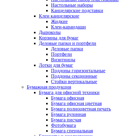
Настольные наборы
Канцелярские подставки
Клеи канцелярские
Жидкие
Клеи-карандаши
Дыроколы
Корзины для бумаг
Деловые папки и портфели
Деловые папки
Портфели
Визитницы
Лотки для бумаг
Поддоны горизонтальные
Поддоны секционные
Стойки вертикальные
Бумажная продукция
Бумага для офисной техники
Бумага офисная
Бумага офисная цветная
Бумага полноцветная печать
Бумага рулонная
Бумага писчая
Фотобумага
Бумага специальная