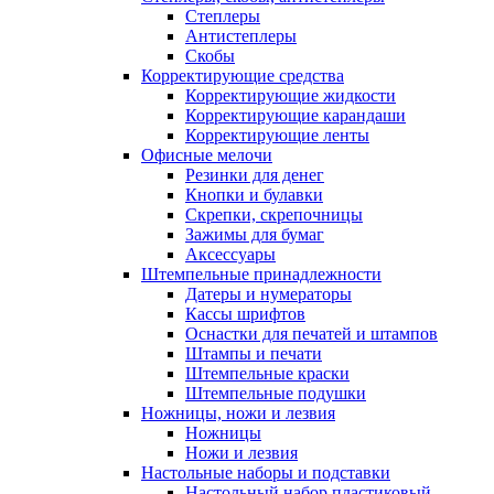
Степлеры
Антистеплеры
Скобы
Корректирующие средства
Корректирующие жидкости
Корректирующие карандаши
Корректирующие ленты
Офисные мелочи
Резинки для денег
Кнопки и булавки
Скрепки, скрепочницы
Зажимы для бумаг
Аксессуары
Штемпельные принадлежности
Датеры и нумераторы
Кассы шрифтов
Оснастки для печатей и штампов
Штампы и печати
Штемпельные краски
Штемпельные подушки
Ножницы, ножи и лезвия
Ножницы
Ножи и лезвия
Настольные наборы и подставки
Настольный набор пластиковый