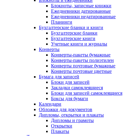
Блокноты и ежедневники
Блокноты, записные книжки
Ежедневники датированные
Ежедневники недатированные
Планинги
Бухгалтерские бланки и книги
Бухгалтерские бланки
Бухгалтерские книги
Учетные книги и журналы
Конверты
Конверты-пакеты бумажные
Конверты-пакеты полиэтилен
Конверты почтовые бумажные
Конверты почтовые цветные
Бумага для записей
Блоки для записей
Закладки самоклеящиеся
Блоки для записей самоклеящиеся
Боксы для бумаги
Календари
Обложки для документов
Дипломы, открытки и плакаты
Дипломы и грамоты
Открытки
Плакаты