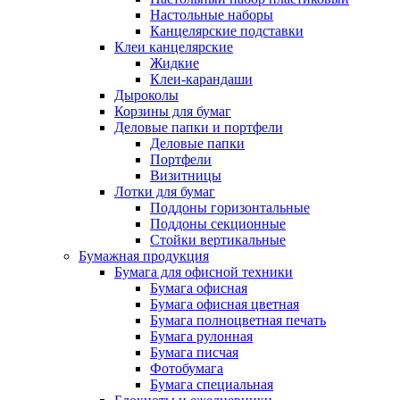
Настольные наборы
Канцелярские подставки
Клеи канцелярские
Жидкие
Клеи-карандаши
Дыроколы
Корзины для бумаг
Деловые папки и портфели
Деловые папки
Портфели
Визитницы
Лотки для бумаг
Поддоны горизонтальные
Поддоны секционные
Стойки вертикальные
Бумажная продукция
Бумага для офисной техники
Бумага офисная
Бумага офисная цветная
Бумага полноцветная печать
Бумага рулонная
Бумага писчая
Фотобумага
Бумага специальная