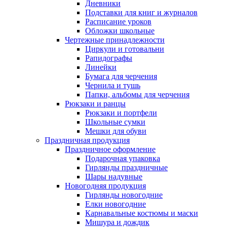
Дневники
Подставки для книг и журналов
Расписание уроков
Обложки школьные
Чертежные принадлежности
Циркули и готовальни
Рапидографы
Линейки
Бумага для черчения
Чернила и тушь
Папки, альбомы для черчения
Рюкзаки и ранцы
Рюкзаки и портфели
Школьные сумки
Мешки для обуви
Праздничная продукция
Праздничное оформление
Подарочная упаковка
Гирлянды праздничные
Шары надувные
Новогодняя продукция
Гирлянды новогодние
Елки новогодние
Карнавальные костюмы и маски
Мишура и дождик