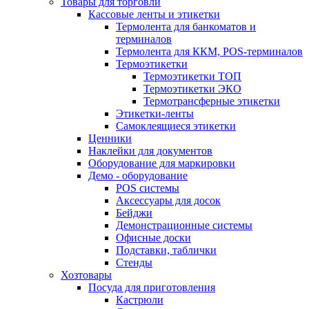
Товары для торговли
Кассовые ленты и этикетки
Термолента для банкоматов и
терминалов
Термолента для ККМ, POS-терминалов
Термоэтикетки
Термоэтикетки ТОП
Термоэтикетки ЭКО
Термотрансферные этикетки
Этикетки-ленты
Самоклеящиеся этикетки
Ценники
Наклейки для документов
Оборудование для маркировки
Демо - оборудование
POS системы
Аксессуары для досок
Бейджи
Демонстрационные системы
Офисные доски
Подставки, таблички
Стенды
Хозтовары
Посуда для приготовления
Кастрюли