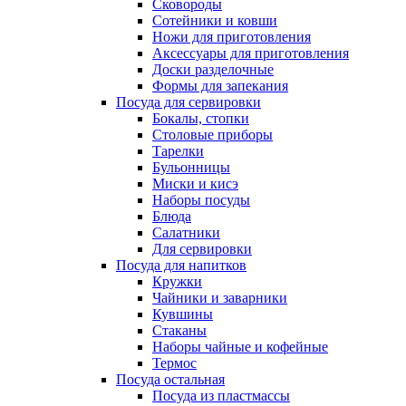
Сковороды
Сотейники и ковши
Ножи для приготовления
Аксессуары для приготовления
Доски разделочные
Формы для запекания
Посуда для сервировки
Бокалы, стопки
Столовые приборы
Тарелки
Бульонницы
Миски и кисэ
Наборы посуды
Блюда
Салатники
Для сервировки
Посуда для напитков
Кружки
Чайники и заварники
Кувшины
Стаканы
Наборы чайные и кофейные
Термос
Посуда остальная
Посуда из пластмассы