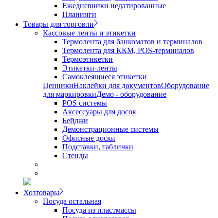
Ежедневники недатированные
Планинги
Товары для торговли
Кассовые ленты и этикетки
Термолента для банкоматов и терминалов
Термолента для ККМ, POS-терминалов
Термоэтикетки
Этикетки-ленты
Самоклеящиеся этикетки
Ценники
Наклейки для документов
Оборудование
для маркировки
Демо - оборудование
POS системы
Аксессуары для досок
Бейджи
Демонстрационные системы
Офисные доски
Подставки, таблички
Стенды
Хозтовары
Посуда остальная
Посуда из пластмассы