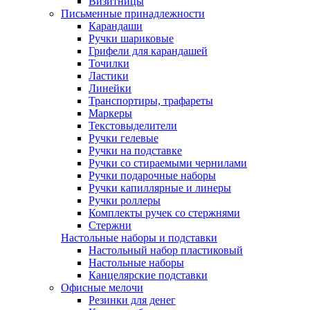
Визитницы
Письменные принадлежности
Карандаши
Ручки шариковые
Грифели для карандашей
Точилки
Ластики
Линейки
Транспортиры, трафареты
Маркеры
Текстовыделители
Ручки гелевые
Ручки на подставке
Ручки со стираемыми чернилами
Ручки подарочные наборы
Ручки капиллярные и линеры
Ручки роллеры
Комплекты ручек со стержнями
Стержни
Настольные наборы и подставки
Настольный набор пластиковый
Настольные наборы
Канцелярские подставки
Офисные мелочи
Резинки для денег