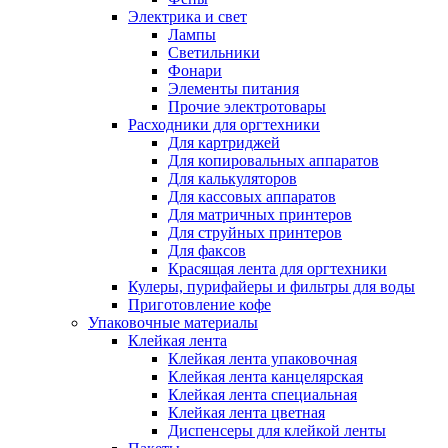
Электрика и свет
Лампы
Светильники
Фонари
Элементы питания
Прочие электротовары
Расходники для оргтехники
Для картриджей
Для копировальных аппаратов
Для калькуляторов
Для кассовых аппаратов
Для матричных принтеров
Для струйных принтеров
Для факсов
Красящая лента для оргтехники
Кулеры, пурифайеры и фильтры для воды
Приготовление кофе
Упаковочные материалы
Клейкая лента
Клейкая лента упаковочная
Клейкая лента канцелярская
Клейкая лента специальная
Клейкая лента цветная
Диспенсеры для клейкой ленты