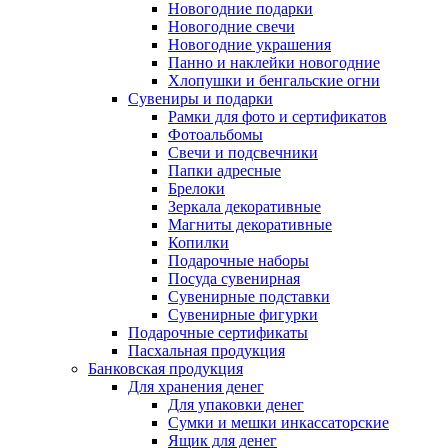
Новогодние подарки
Новогодние свечи
Новогодние украшения
Панно и наклейки новогодние
Хлопушки и бенгальские огни
Сувениры и подарки
Рамки для фото и сертификатов
Фотоальбомы
Свечи и подсвечники
Папки адресные
Брелоки
Зеркала декоративные
Магниты декоративные
Копилки
Подарочные наборы
Посуда сувенирная
Сувенирные подставки
Сувенирные фигурки
Подарочные сертификаты
Пасхальная продукция
Банковская продукция
Для хранения денег
Для упаковки денег
Сумки и мешки инкассаторские
Ящик для денег