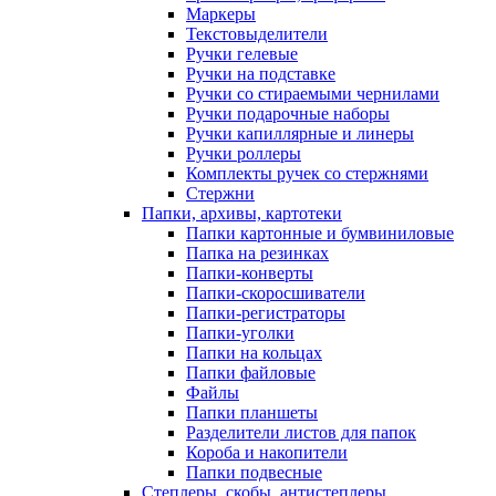
Маркеры
Текстовыделители
Ручки гелевые
Ручки на подставке
Ручки со стираемыми чернилами
Ручки подарочные наборы
Ручки капиллярные и линеры
Ручки роллеры
Комплекты ручек со стержнями
Стержни
Папки, архивы, картотеки
Папки картонные и бумвиниловые
Папка на резинках
Папки-конверты
Папки-скоросшиватели
Папки-регистраторы
Папки-уголки
Папки на кольцах
Папки файловые
Файлы
Папки планшеты
Разделители листов для папок
Короба и накопители
Папки подвесные
Степлеры, скобы, антистеплеры