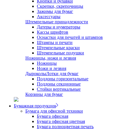
Кнопки и булавки
Скрепки, скрепочницы
Зажимы для бумаг
Аксессуары
Штемпельные принадлежности
Датеры и нумераторы
Кассы шрифтов
Оснастки для печатей и штампов
Штампы и печати
Штемпельные краски
Штемпельные подушки
Ножницы, ножи и лезвия
Ножницы
Ножи и лезвия
Дыроколы
Лотки для бумаг
Поддоны горизонтальные
Поддоны секционные
Стойки вертикальные
Корзины для бумаг
Бумажная продукция
Бумага для офисной техники
Бумага офисная
Бумага офисная цветная
Бумага полноцветная печать