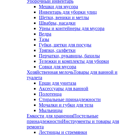
Уборочный инвентарь
Мешки для мусора
Инвентарь для уборки улиц
Щетки, веники и метлы
Швабры, насадки
Урны и контейнеры для мусора
Ведра
Тазы
Губки, щетки для посуды
Тряпки, салфетки
Перчатки, рукавицы, бахилы
Тележки и комплекты для уборки
Совки для мусора
Хозяйственная мелочь
Товары для ванной и
туалета
Ерши для унитаза
Аксессуары для ванной
Полотенца
Стиральные принадлежности
Мочалки и губки для тела
Мыльницы
Емкости для хранения
Постельные
принадлежности
Инструменты и товары для
ремонта
Лестницы и стремянки