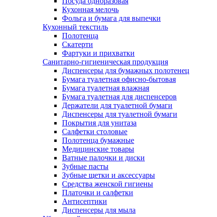
Посуда одноразовая
Кухонная мелочь
Фольга и бумага для выпечки
Кухонный текстиль
Полотенца
Скатерти
Фартуки и прихватки
Санитарно-гигиеническая продукция
Диспенсеры для бумажных полотенец
Бумага туалетная офисно-бытовая
Бумага туалетная влажная
Бумага туалетная для диспенсеров
Держатели для туалетной бумаги
Диспенсеры для туалетной бумаги
Покрытия для унитаза
Салфетки столовые
Полотенца бумажные
Медицинские товары
Ватные палочки и диски
Зубные пасты
Зубные щетки и аксессуары
Средства женской гигиены
Платочки и салфетки
Антисептики
Диспенсеры для мыла