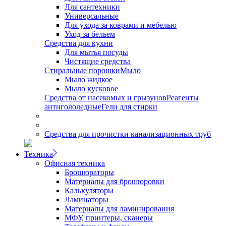
Для сантехники
Универсальные
Для ухода за коврами и мебелью
Уход за бельем
Средства для кухни
Для мытья посуды
Чистящие средства
Стиральные порошки
Мыло
Мыло жидкое
Мыло кусковое
Средства от насекомых и грызунов
Реагенты
антигололедные
Гели для стирки
Средства для прочистки канализационных труб
Техника
Офисная техника
Брошюраторы
Материалы для брошюровки
Калькуляторы
Ламинаторы
Материалы для ламинирования
МФУ, принтеры, сканеры