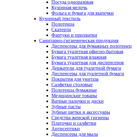
Посуда одноразовая
Кухонная мелочь
Фольга и бумага для выпечки
Кухонный текстиль
Полотенца
Скатерти
Фартуки и прихватки
Санитарно-гигиеническая продукция
Диспенсеры для бумажных полотенец
Бумага туалетная офисно-бытовая
Бумага туалетная влажная
Бумага туалетная для диспенсеров
Держатели для туалетной бумаги
Диспенсеры для туалетной бумаги
Покрытия для унитаза
Салфетки столовые
Полотенца бумажные
Медицинские товары
Ватные палочки и диски
Зубные пасты
Зубные щетки и аксессуары
Средства женской гигиены
Платочки и салфетки
Антисептики
Диспенсеры для мыла