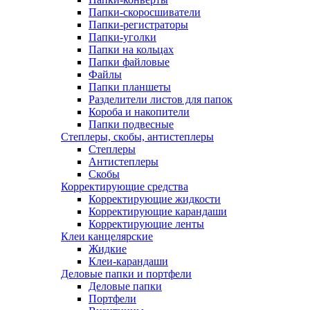
Папки-скоросшиватели
Папки-регистраторы
Папки-уголки
Папки на кольцах
Папки файловые
Файлы
Папки планшеты
Разделители листов для папок
Короба и накопители
Папки подвесные
Степлеры, скобы, антистеплеры
Степлеры
Антистеплеры
Скобы
Корректирующие средства
Корректирующие жидкости
Корректирующие карандаши
Корректирующие ленты
Клеи канцелярские
Жидкие
Клеи-карандаши
Деловые папки и портфели
Деловые папки
Портфели