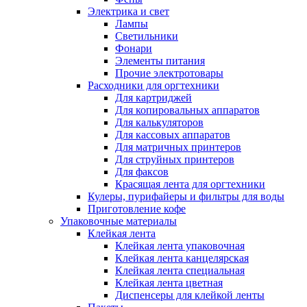
Электрика и свет
Лампы
Светильники
Фонари
Элементы питания
Прочие электротовары
Расходники для оргтехники
Для картриджей
Для копировальных аппаратов
Для калькуляторов
Для кассовых аппаратов
Для матричных принтеров
Для струйных принтеров
Для факсов
Красящая лента для оргтехники
Кулеры, пурифайеры и фильтры для воды
Приготовление кофе
Упаковочные материалы
Клейкая лента
Клейкая лента упаковочная
Клейкая лента канцелярская
Клейкая лента специальная
Клейкая лента цветная
Диспенсеры для клейкой ленты