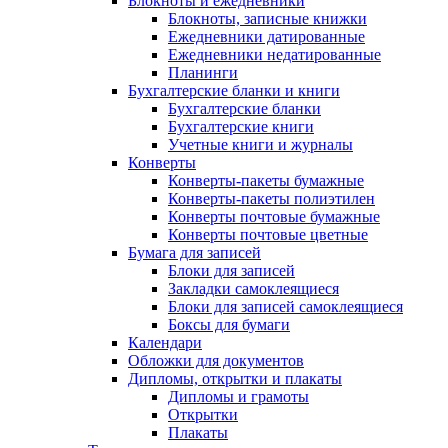
Блокноты и ежедневники
Блокноты, записные книжки
Ежедневники датированные
Ежедневники недатированные
Планинги
Бухгалтерские бланки и книги
Бухгалтерские бланки
Бухгалтерские книги
Учетные книги и журналы
Конверты
Конверты-пакеты бумажные
Конверты-пакеты полиэтилен
Конверты почтовые бумажные
Конверты почтовые цветные
Бумага для записей
Блоки для записей
Закладки самоклеящиеся
Блоки для записей самоклеящиеся
Боксы для бумаги
Календари
Обложки для документов
Дипломы, открытки и плакаты
Дипломы и грамоты
Открытки
Плакаты