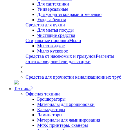
Для сантехники
Универсальные
Для ухода за коврами и мебелью
Уход за бельем
Средства для кухни
Для мытья посуды
Чистящие средства
Стиральные порошки
Мыло
Мыло жидкое
Мыло кусковое
Средства от насекомых и грызунов
Реагенты
антигололедные
Гели для стирки
Средства для прочистки канализационных труб
Техника
Офисная техника
Брошюраторы
Материалы для брошюровки
Калькуляторы
Ламинаторы
Материалы для ламинирования
МФУ, принтеры, сканеры