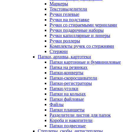
Маркеры
Текстовыделители
Ручки гелевые
Ручки на подставке
Ручки со стираемыми чернилами
Ручки подарочные наборы
Ручки капиллярные и линеры
Ручки роллеры
Комплекты ручек со стержнями
Стержни
Папки, архивы, картотеки
Папки картонные и бумвиниловые
Папка на резинках
Папки-конверты
Папки-скоросшиватели
Папки-регистраторы
Папки-уголки
Папки на кольцах
Папки файловые
Файлы
Папки планшеты
Разделители листов для папок
Короба и накопители
Папки подвесные
Степлеры, скобы, антистеплеры