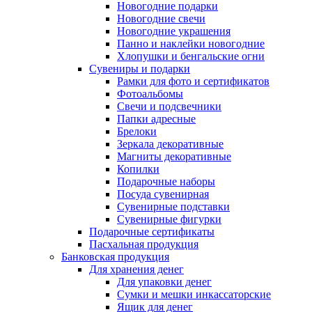
Новогодние подарки
Новогодние свечи
Новогодние украшения
Панно и наклейки новогодние
Хлопушки и бенгальские огни
Сувениры и подарки
Рамки для фото и сертификатов
Фотоальбомы
Свечи и подсвечники
Папки адресные
Брелоки
Зеркала декоративные
Магниты декоративные
Копилки
Подарочные наборы
Посуда сувенирная
Сувенирные подставки
Сувенирные фигурки
Подарочные сертификаты
Пасхальная продукция
Банковская продукция
Для хранения денег
Для упаковки денег
Сумки и мешки инкассаторские
Ящик для денег