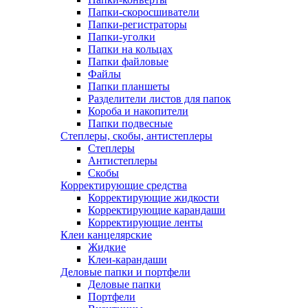
Папки-скоросшиватели
Папки-регистраторы
Папки-уголки
Папки на кольцах
Папки файловые
Файлы
Папки планшеты
Разделители листов для папок
Короба и накопители
Папки подвесные
Степлеры, скобы, антистеплеры
Степлеры
Антистеплеры
Скобы
Корректирующие средства
Корректирующие жидкости
Корректирующие карандаши
Корректирующие ленты
Клеи канцелярские
Жидкие
Клеи-карандаши
Деловые папки и портфели
Деловые папки
Портфели