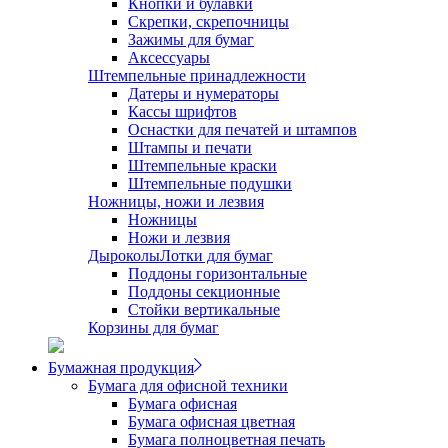
Кнопки и булавки
Скрепки, скрепочницы
Зажимы для бумаг
Аксессуары
Штемпельные принадлежности
Датеры и нумераторы
Кассы шрифтов
Оснастки для печатей и штампов
Штампы и печати
Штемпельные краски
Штемпельные подушки
Ножницы, ножи и лезвия
Ножницы
Ножи и лезвия
Дыроколы
Лотки для бумаг
Поддоны горизонтальные
Поддоны секционные
Стойки вертикальные
Корзины для бумаг
Бумажная продукция
Бумага для офисной техники
Бумага офисная
Бумага офисная цветная
Бумага полноцветная печать