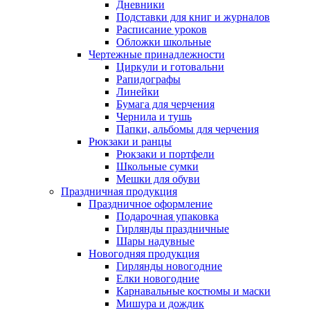
Дневники
Подставки для книг и журналов
Расписание уроков
Обложки школьные
Чертежные принадлежности
Циркули и готовальни
Рапидографы
Линейки
Бумага для черчения
Чернила и тушь
Папки, альбомы для черчения
Рюкзаки и ранцы
Рюкзаки и портфели
Школьные сумки
Мешки для обуви
Праздничная продукция
Праздничное оформление
Подарочная упаковка
Гирлянды праздничные
Шары надувные
Новогодняя продукция
Гирлянды новогодние
Елки новогодние
Карнавальные костюмы и маски
Мишура и дождик