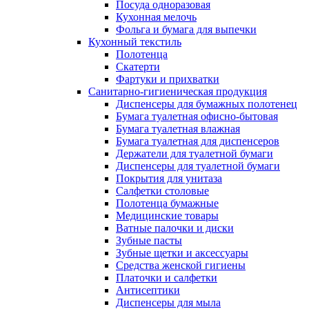
Посуда одноразовая
Кухонная мелочь
Фольга и бумага для выпечки
Кухонный текстиль
Полотенца
Скатерти
Фартуки и прихватки
Санитарно-гигиеническая продукция
Диспенсеры для бумажных полотенец
Бумага туалетная офисно-бытовая
Бумага туалетная влажная
Бумага туалетная для диспенсеров
Держатели для туалетной бумаги
Диспенсеры для туалетной бумаги
Покрытия для унитаза
Салфетки столовые
Полотенца бумажные
Медицинские товары
Ватные палочки и диски
Зубные пасты
Зубные щетки и аксессуары
Средства женской гигиены
Платочки и салфетки
Антисептики
Диспенсеры для мыла