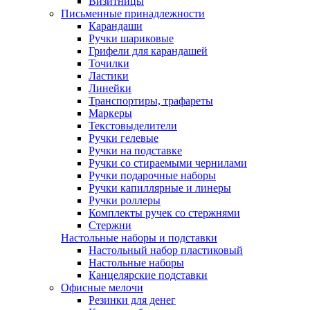
Визитницы
Письменные принадлежности
Карандаши
Ручки шариковые
Грифели для карандашей
Точилки
Ластики
Линейки
Транспортиры, трафареты
Маркеры
Текстовыделители
Ручки гелевые
Ручки на подставке
Ручки со стираемыми чернилами
Ручки подарочные наборы
Ручки капиллярные и линеры
Ручки роллеры
Комплекты ручек со стержнями
Стержни
Настольные наборы и подставки
Настольный набор пластиковый
Настольные наборы
Канцелярские подставки
Офисные мелочи
Резинки для денег