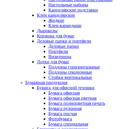
Настольные наборы
Канцелярские подставки
Клеи канцелярские
Жидкие
Клеи-карандаши
Дыроколы
Корзины для бумаг
Деловые папки и портфели
Деловые папки
Портфели
Визитницы
Лотки для бумаг
Поддоны горизонтальные
Поддоны секционные
Стойки вертикальные
Бумажная продукция
Бумага для офисной техники
Бумага офисная
Бумага офисная цветная
Бумага полноцветная печать
Бумага рулонная
Бумага писчая
Фотобумага
Бумага специальная