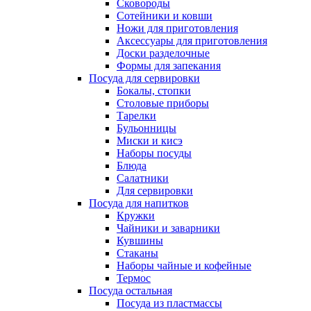
Сковороды
Сотейники и ковши
Ножи для приготовления
Аксессуары для приготовления
Доски разделочные
Формы для запекания
Посуда для сервировки
Бокалы, стопки
Столовые приборы
Тарелки
Бульонницы
Миски и кисэ
Наборы посуды
Блюда
Салатники
Для сервировки
Посуда для напитков
Кружки
Чайники и заварники
Кувшины
Стаканы
Наборы чайные и кофейные
Термос
Посуда остальная
Посуда из пластмассы