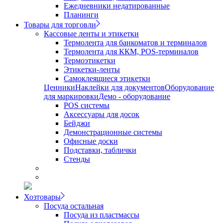
Ежедневники недатированные
Планинги
Товары для торговли
Кассовые ленты и этикетки
Термолента для банкоматов и терминалов
Термолента для ККМ, POS-терминалов
Термоэтикетки
Этикетки-ленты
Самоклеящиеся этикетки
Ценники
Наклейки для документов
Оборудование
для маркировки
Демо - оборудование
POS системы
Аксессуары для досок
Бейджи
Демонстрационные системы
Офисные доски
Подставки, таблички
Стенды
Хозтовары
Посуда остальная
Посуда из пластмассы