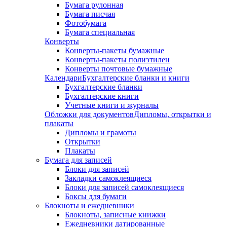
Бумага рулонная
Бумага писчая
Фотобумага
Бумага специальная
Конверты
Конверты-пакеты бумажные
Конверты-пакеты полиэтилен
Конверты почтовые бумажные
Календари
Бухгалтерские бланки и книги
Бухгалтерские бланки
Бухгалтерские книги
Учетные книги и журналы
Обложки для документов
Дипломы, открытки и
плакаты
Дипломы и грамоты
Открытки
Плакаты
Бумага для записей
Блоки для записей
Закладки самоклеящиеся
Блоки для записей самоклеящиеся
Боксы для бумаги
Блокноты и ежедневники
Блокноты, записные книжки
Ежедневники датированные