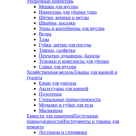
Уборочный инвентарь
Мешки для мусора
Инвентарь для уборки улиц
Щетки, веники и метлы
Швабры, насадки
Урны и контейнеры для мусора
Ведра
Тазы
Губки, щетки для посуды
Тряпки, салфетки
Перчатки, рукавицы, бахилы
Тележки и комплекты для уборки
Совки для мусора
Хозяйственная мелочь
Товары для ванной и
туалета
Ерши для унитаза
Аксессуары для ванной
Полотенца
Стиральные принадлежности
Мочалки и губки для тела
Мыльницы
Емкости для хранения
Постельные
принадлежности
Инструменты и товары для
ремонта
Лестницы и стремянки