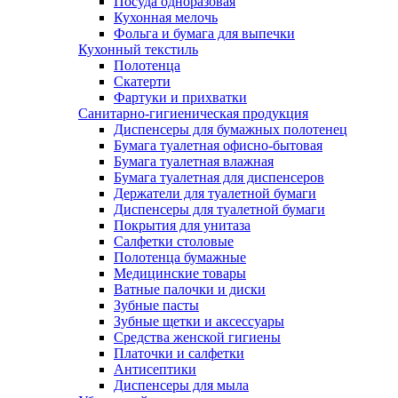
Посуда одноразовая
Кухонная мелочь
Фольга и бумага для выпечки
Кухонный текстиль
Полотенца
Скатерти
Фартуки и прихватки
Санитарно-гигиеническая продукция
Диспенсеры для бумажных полотенец
Бумага туалетная офисно-бытовая
Бумага туалетная влажная
Бумага туалетная для диспенсеров
Держатели для туалетной бумаги
Диспенсеры для туалетной бумаги
Покрытия для унитаза
Салфетки столовые
Полотенца бумажные
Медицинские товары
Ватные палочки и диски
Зубные пасты
Зубные щетки и аксессуары
Средства женской гигиены
Платочки и салфетки
Антисептики
Диспенсеры для мыла