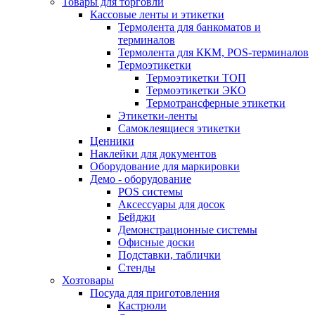
Товары для торговли
Кассовые ленты и этикетки
Термолента для банкоматов и
терминалов
Термолента для ККМ, POS-терминалов
Термоэтикетки
Термоэтикетки ТОП
Термоэтикетки ЭКО
Термотрансферные этикетки
Этикетки-ленты
Самоклеящиеся этикетки
Ценники
Наклейки для документов
Оборудование для маркировки
Демо - оборудование
POS системы
Аксессуары для досок
Бейджи
Демонстрационные системы
Офисные доски
Подставки, таблички
Стенды
Хозтовары
Посуда для приготовления
Кастрюли