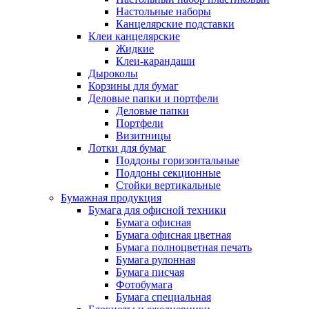
Настольные наборы
Канцелярские подставки
Клеи канцелярские
Жидкие
Клеи-карандаши
Дыроколы
Корзины для бумаг
Деловые папки и портфели
Деловые папки
Портфели
Визитницы
Лотки для бумаг
Поддоны горизонтальные
Поддоны секционные
Стойки вертикальные
Бумажная продукция
Бумага для офисной техники
Бумага офисная
Бумага офисная цветная
Бумага полноцветная печать
Бумага рулонная
Бумага писчая
Фотобумага
Бумага специальная