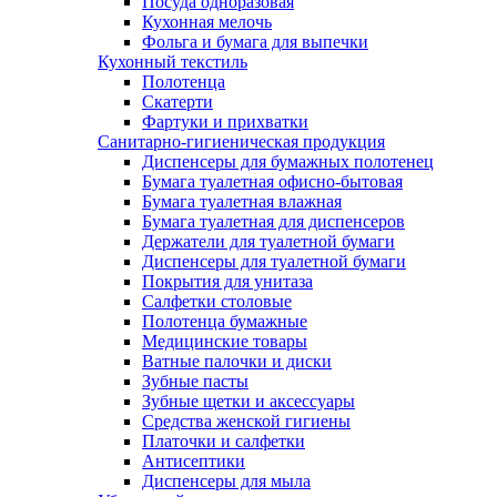
Посуда одноразовая
Кухонная мелочь
Фольга и бумага для выпечки
Кухонный текстиль
Полотенца
Скатерти
Фартуки и прихватки
Санитарно-гигиеническая продукция
Диспенсеры для бумажных полотенец
Бумага туалетная офисно-бытовая
Бумага туалетная влажная
Бумага туалетная для диспенсеров
Держатели для туалетной бумаги
Диспенсеры для туалетной бумаги
Покрытия для унитаза
Салфетки столовые
Полотенца бумажные
Медицинские товары
Ватные палочки и диски
Зубные пасты
Зубные щетки и аксессуары
Средства женской гигиены
Платочки и салфетки
Антисептики
Диспенсеры для мыла