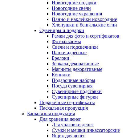
Новогодние подарки
Новогодние свечи
Новогодние украшения
Панно и наклейки новогодние
Хлопушки и бенгальские огни
Сувениры и подарки
Рамки для фото и сертификатов
Фотоальбомы
Свечи и подсвечники
Папки адресные
Брелоки
Зеркала декоративные
Магниты декоративные
Копилки
Подарочные наборы
Посуда сувенирная
Сувенирные подставки
Сувенирные фигурки
Подарочные сертификаты
Пасхальная продукция
Банковская продукция
Для хранения денег
Для упаковки денег
Сумки и мешки инкассаторские
Ящик для денег