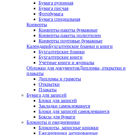
Бумага рулонная
Бумага писчая
Фотобумага
Бумага специальная
Конверты
Конверты-пакеты бумажные
Конверты-пакеты полиэтилен
Конверты почтовые бумажные
Календари
Бухгалтерские бланки и книги
Бухгалтерские бланки
Бухгалтерские книги
Учетные книги и журналы
Обложки для документов
Дипломы, открытки и
плакаты
Дипломы и грамоты
Открытки
Плакаты
Бумага для записей
Блоки для записей
Закладки самоклеящиеся
Блоки для записей самоклеящиеся
Боксы для бумаги
Блокноты и ежедневники
Блокноты, записные книжки
Ежедневники датированные