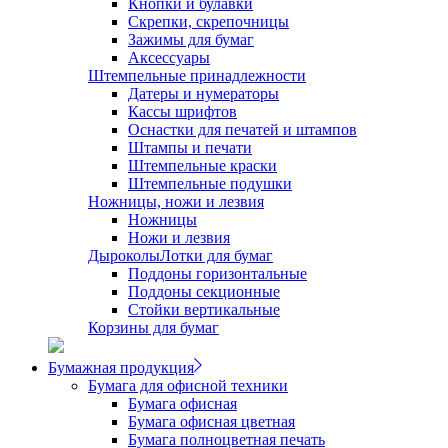
Кнопки и булавки
Скрепки, скрепочницы
Зажимы для бумаг
Аксессуары
Штемпельные принадлежности
Датеры и нумераторы
Кассы шрифтов
Оснастки для печатей и штампов
Штампы и печати
Штемпельные краски
Штемпельные подушки
Ножницы, ножи и лезвия
Ножницы
Ножи и лезвия
Дыроколы
Лотки для бумаг
Поддоны горизонтальные
Поддоны секционные
Стойки вертикальные
Корзины для бумаг
Бумажная продукция
Бумага для офисной техники
Бумага офисная
Бумага офисная цветная
Бумага полноцветная печать