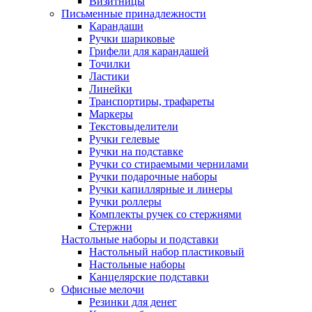
Визитницы
Письменные принадлежности
Карандаши
Ручки шариковые
Грифели для карандашей
Точилки
Ластики
Линейки
Транспортиры, трафареты
Маркеры
Текстовыделители
Ручки гелевые
Ручки на подставке
Ручки со стираемыми чернилами
Ручки подарочные наборы
Ручки капиллярные и линеры
Ручки роллеры
Комплекты ручек со стержнями
Стержни
Настольные наборы и подставки
Настольный набор пластиковый
Настольные наборы
Канцелярские подставки
Офисные мелочи
Резинки для денег