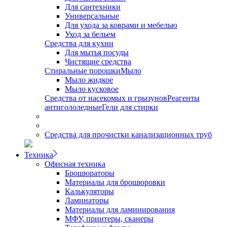
Для сантехники
Универсальные
Для ухода за коврами и мебелью
Уход за бельем
Средства для кухни
Для мытья посуды
Чистящие средства
Стиральные порошки
Мыло
Мыло жидкое
Мыло кусковое
Средства от насекомых и грызунов
Реагенты
антигололедные
Гели для стирки
Средства для прочистки канализационных труб
Техника
Офисная техника
Брошюраторы
Материалы для брошюровки
Калькуляторы
Ламинаторы
Материалы для ламинирования
МФУ, принтеры, сканеры