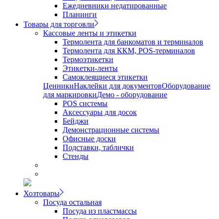
Ежедневники недатированные
Планинги
Товары для торговли
Кассовые ленты и этикетки
Термолента для банкоматов и терминалов
Термолента для ККМ, POS-терминалов
Термоэтикетки
Этикетки-ленты
Самоклеящиеся этикетки
Ценники
Наклейки для документов
Оборудование
для маркировки
Демо - оборудование
POS системы
Аксессуары для досок
Бейджи
Демонстрационные системы
Офисные доски
Подставки, таблички
Стенды
Хозтовары
Посуда остальная
Посуда из пластмассы