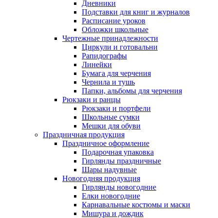
Дневники
Подставки для книг и журналов
Расписание уроков
Обложки школьные
Чертежные принадлежности
Циркули и готовальни
Рапидографы
Линейки
Бумага для черчения
Чернила и тушь
Папки, альбомы для черчения
Рюкзаки и ранцы
Рюкзаки и портфели
Школьные сумки
Мешки для обуви
Праздничная продукция
Праздничное оформление
Подарочная упаковка
Гирлянды праздничные
Шары надувные
Новогодняя продукция
Гирлянды новогодние
Елки новогодние
Карнавальные костюмы и маски
Мишура и дождик