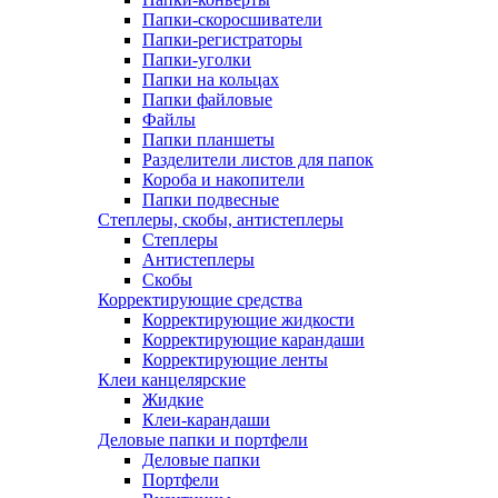
Папки-скоросшиватели
Папки-регистраторы
Папки-уголки
Папки на кольцах
Папки файловые
Файлы
Папки планшеты
Разделители листов для папок
Короба и накопители
Папки подвесные
Степлеры, скобы, антистеплеры
Степлеры
Антистеплеры
Скобы
Корректирующие средства
Корректирующие жидкости
Корректирующие карандаши
Корректирующие ленты
Клеи канцелярские
Жидкие
Клеи-карандаши
Деловые папки и портфели
Деловые папки
Портфели