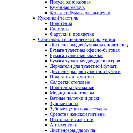
Посуда одноразовая
Кухонная мелочь
Фольга и бумага для выпечки
Кухонный текстиль
Полотенца
Скатерти
Фартуки и прихватки
Санитарно-гигиеническая продукция
Диспенсеры для бумажных полотенец
Бумага туалетная офисно-бытовая
Бумага туалетная влажная
Бумага туалетная для диспенсеров
Держатели для туалетной бумаги
Диспенсеры для туалетной бумаги
Покрытия для унитаза
Салфетки столовые
Полотенца бумажные
Медицинские товары
Ватные палочки и диски
Зубные пасты
Зубные щетки и аксессуары
Средства женской гигиены
Платочки и салфетки
Антисептики
Диспенсеры для мыла