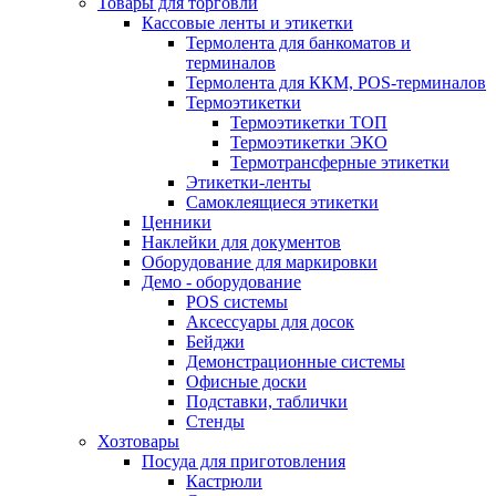
Товары для торговли
Кассовые ленты и этикетки
Термолента для банкоматов и
терминалов
Термолента для ККМ, POS-терминалов
Термоэтикетки
Термоэтикетки ТОП
Термоэтикетки ЭКО
Термотрансферные этикетки
Этикетки-ленты
Самоклеящиеся этикетки
Ценники
Наклейки для документов
Оборудование для маркировки
Демо - оборудование
POS системы
Аксессуары для досок
Бейджи
Демонстрационные системы
Офисные доски
Подставки, таблички
Стенды
Хозтовары
Посуда для приготовления
Кастрюли