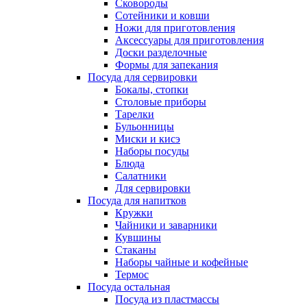
Сковороды
Сотейники и ковши
Ножи для приготовления
Аксессуары для приготовления
Доски разделочные
Формы для запекания
Посуда для сервировки
Бокалы, стопки
Столовые приборы
Тарелки
Бульонницы
Миски и кисэ
Наборы посуды
Блюда
Салатники
Для сервировки
Посуда для напитков
Кружки
Чайники и заварники
Кувшины
Стаканы
Наборы чайные и кофейные
Термос
Посуда остальная
Посуда из пластмассы