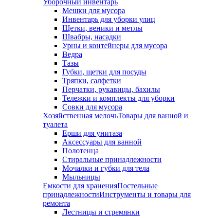
Уборочный инвентарь
Мешки для мусора
Инвентарь для уборки улиц
Щетки, веники и метлы
Швабры, насадки
Урны и контейнеры для мусора
Ведра
Тазы
Губки, щетки для посуды
Тряпки, салфетки
Перчатки, рукавицы, бахилы
Тележки и комплекты для уборки
Совки для мусора
Хозяйственная мелочь
Товары для ванной и
туалета
Ерши для унитаза
Аксессуары для ванной
Полотенца
Стиральные принадлежности
Мочалки и губки для тела
Мыльницы
Емкости для хранения
Постельные
принадлежности
Инструменты и товары для
ремонта
Лестницы и стремянки