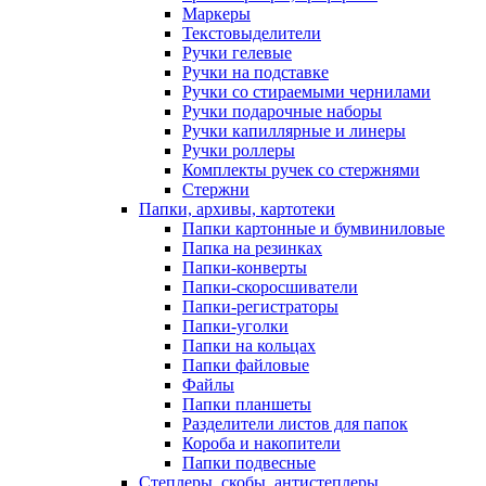
Маркеры
Текстовыделители
Ручки гелевые
Ручки на подставке
Ручки со стираемыми чернилами
Ручки подарочные наборы
Ручки капиллярные и линеры
Ручки роллеры
Комплекты ручек со стержнями
Стержни
Папки, архивы, картотеки
Папки картонные и бумвиниловые
Папка на резинках
Папки-конверты
Папки-скоросшиватели
Папки-регистраторы
Папки-уголки
Папки на кольцах
Папки файловые
Файлы
Папки планшеты
Разделители листов для папок
Короба и накопители
Папки подвесные
Степлеры, скобы, антистеплеры