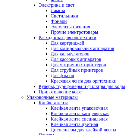
Электрика и свет
Лампы
Светильники
Фонари
Элементы питания
Прочие электротовары
Расходники для оргтехники
Для картриджей
Для копировальных аппаратов
Для калькуляторов
Для кассовых аппаратов
Для матричных принтеров
Для струйных принтеров
Для факсов
Красящая лента для оргтехники
Кулеры, пурифайеры и фильтры для воды
Приготовление кофе
Упаковочные материалы
Клейкая лента
Клейкая лента упаковочная
Клейкая лента канцелярская
Клейкая лента специальная
Клейкая лента цветная
Диспенсеры для клейкой ленты