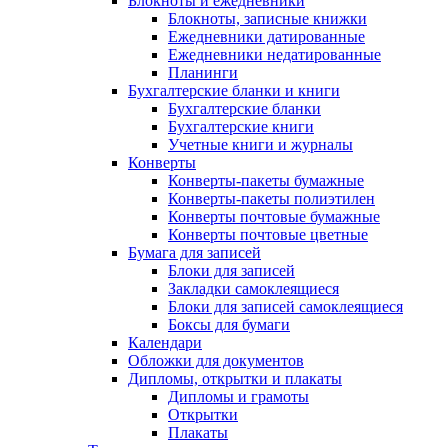
Блокноты и ежедневники
Блокноты, записные книжки
Ежедневники датированные
Ежедневники недатированные
Планинги
Бухгалтерские бланки и книги
Бухгалтерские бланки
Бухгалтерские книги
Учетные книги и журналы
Конверты
Конверты-пакеты бумажные
Конверты-пакеты полиэтилен
Конверты почтовые бумажные
Конверты почтовые цветные
Бумага для записей
Блоки для записей
Закладки самоклеящиеся
Блоки для записей самоклеящиеся
Боксы для бумаги
Календари
Обложки для документов
Дипломы, открытки и плакаты
Дипломы и грамоты
Открытки
Плакаты