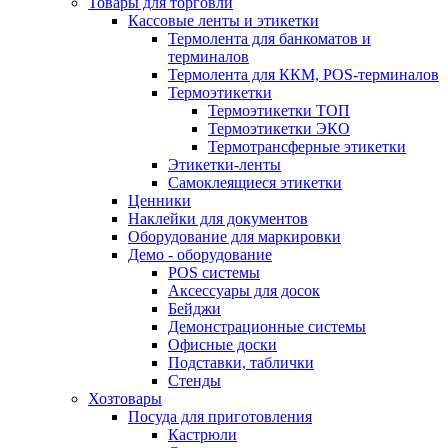
Товары для торговли
Кассовые ленты и этикетки
Термолента для банкоматов и
терминалов
Термолента для ККМ, POS-терминалов
Термоэтикетки
Термоэтикетки ТОП
Термоэтикетки ЭКО
Термотрансферные этикетки
Этикетки-ленты
Самоклеящиеся этикетки
Ценники
Наклейки для документов
Оборудование для маркировки
Демо - оборудование
POS системы
Аксессуары для досок
Бейджи
Демонстрационные системы
Офисные доски
Подставки, таблички
Стенды
Хозтовары
Посуда для приготовления
Кастрюли