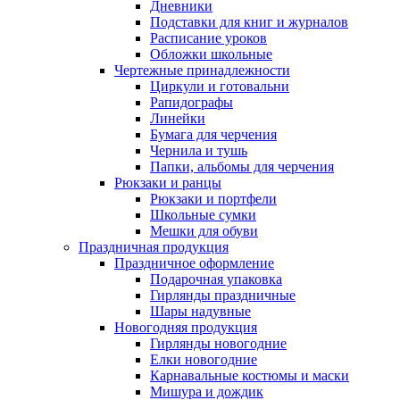
Дневники
Подставки для книг и журналов
Расписание уроков
Обложки школьные
Чертежные принадлежности
Циркули и готовальни
Рапидографы
Линейки
Бумага для черчения
Чернила и тушь
Папки, альбомы для черчения
Рюкзаки и ранцы
Рюкзаки и портфели
Школьные сумки
Мешки для обуви
Праздничная продукция
Праздничное оформление
Подарочная упаковка
Гирлянды праздничные
Шары надувные
Новогодняя продукция
Гирлянды новогодние
Елки новогодние
Карнавальные костюмы и маски
Мишура и дождик