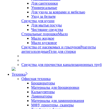
Для сантехники
Универсальные
Для ухода за коврами и мебелью
Уход за бельем
Средства для кухни
Для мытья посуды
Чистящие средства
Стиральные порошки
Мыло
Мыло жидкое
Мыло кусковое
Средства от насекомых и грызунов
Реагенты
антигололедные
Гели для стирки
Средства для прочистки канализационных труб
Техника
Офисная техника
Брошюраторы
Материалы для брошюровки
Калькуляторы
Ламинаторы
Материалы для ламинирования
МФУ, принтеры, сканеры