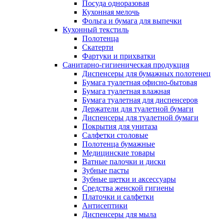
Посуда одноразовая
Кухонная мелочь
Фольга и бумага для выпечки
Кухонный текстиль
Полотенца
Скатерти
Фартуки и прихватки
Санитарно-гигиеническая продукция
Диспенсеры для бумажных полотенец
Бумага туалетная офисно-бытовая
Бумага туалетная влажная
Бумага туалетная для диспенсеров
Держатели для туалетной бумаги
Диспенсеры для туалетной бумаги
Покрытия для унитаза
Салфетки столовые
Полотенца бумажные
Медицинские товары
Ватные палочки и диски
Зубные пасты
Зубные щетки и аксессуары
Средства женской гигиены
Платочки и салфетки
Антисептики
Диспенсеры для мыла