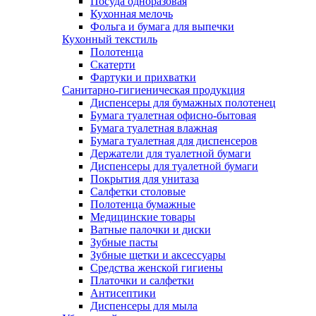
Посуда одноразовая
Кухонная мелочь
Фольга и бумага для выпечки
Кухонный текстиль
Полотенца
Скатерти
Фартуки и прихватки
Санитарно-гигиеническая продукция
Диспенсеры для бумажных полотенец
Бумага туалетная офисно-бытовая
Бумага туалетная влажная
Бумага туалетная для диспенсеров
Держатели для туалетной бумаги
Диспенсеры для туалетной бумаги
Покрытия для унитаза
Салфетки столовые
Полотенца бумажные
Медицинские товары
Ватные палочки и диски
Зубные пасты
Зубные щетки и аксессуары
Средства женской гигиены
Платочки и салфетки
Антисептики
Диспенсеры для мыла