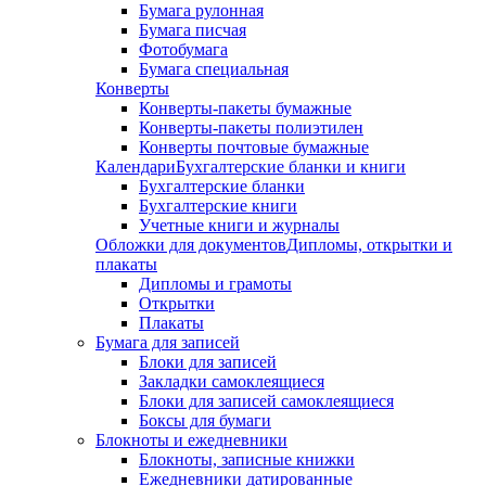
Бумага рулонная
Бумага писчая
Фотобумага
Бумага специальная
Конверты
Конверты-пакеты бумажные
Конверты-пакеты полиэтилен
Конверты почтовые бумажные
Календари
Бухгалтерские бланки и книги
Бухгалтерские бланки
Бухгалтерские книги
Учетные книги и журналы
Обложки для документов
Дипломы, открытки и
плакаты
Дипломы и грамоты
Открытки
Плакаты
Бумага для записей
Блоки для записей
Закладки самоклеящиеся
Блоки для записей самоклеящиеся
Боксы для бумаги
Блокноты и ежедневники
Блокноты, записные книжки
Ежедневники датированные