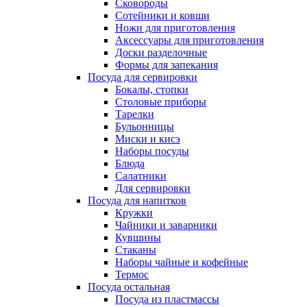
Сковороды
Сотейники и ковши
Ножи для приготовления
Аксессуары для приготовления
Доски разделочные
Формы для запекания
Посуда для сервировки
Бокалы, стопки
Столовые приборы
Тарелки
Бульонницы
Миски и кисэ
Наборы посуды
Блюда
Салатники
Для сервировки
Посуда для напитков
Кружки
Чайники и заварники
Кувшины
Стаканы
Наборы чайные и кофейные
Термос
Посуда остальная
Посуда из пластмассы