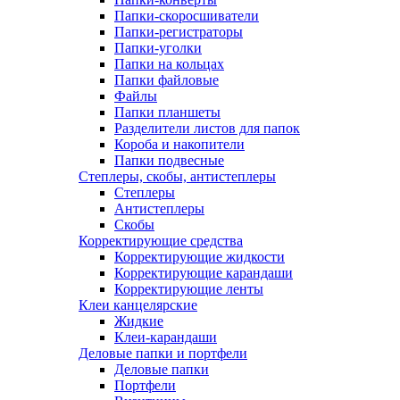
Папки-скоросшиватели
Папки-регистраторы
Папки-уголки
Папки на кольцах
Папки файловые
Файлы
Папки планшеты
Разделители листов для папок
Короба и накопители
Папки подвесные
Степлеры, скобы, антистеплеры
Степлеры
Антистеплеры
Скобы
Корректирующие средства
Корректирующие жидкости
Корректирующие карандаши
Корректирующие ленты
Клеи канцелярские
Жидкие
Клеи-карандаши
Деловые папки и портфели
Деловые папки
Портфели