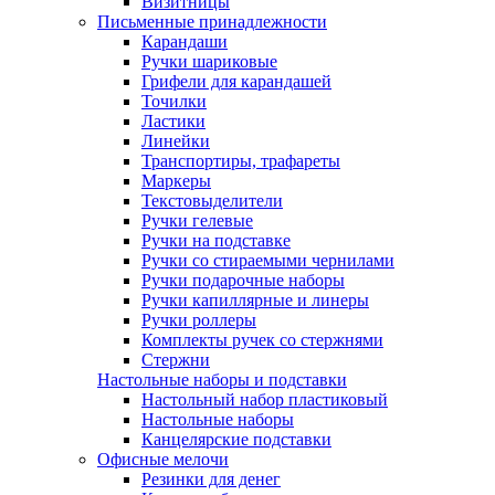
Визитницы
Письменные принадлежности
Карандаши
Ручки шариковые
Грифели для карандашей
Точилки
Ластики
Линейки
Транспортиры, трафареты
Маркеры
Текстовыделители
Ручки гелевые
Ручки на подставке
Ручки со стираемыми чернилами
Ручки подарочные наборы
Ручки капиллярные и линеры
Ручки роллеры
Комплекты ручек со стержнями
Стержни
Настольные наборы и подставки
Настольный набор пластиковый
Настольные наборы
Канцелярские подставки
Офисные мелочи
Резинки для денег