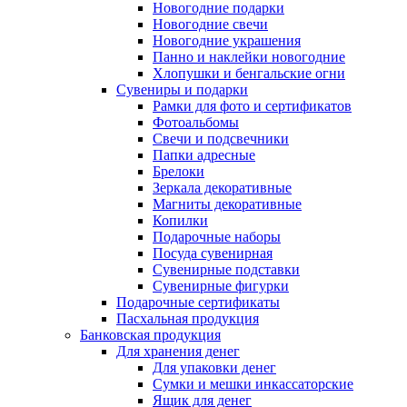
Новогодние подарки
Новогодние свечи
Новогодние украшения
Панно и наклейки новогодние
Хлопушки и бенгальские огни
Сувениры и подарки
Рамки для фото и сертификатов
Фотоальбомы
Свечи и подсвечники
Папки адресные
Брелоки
Зеркала декоративные
Магниты декоративные
Копилки
Подарочные наборы
Посуда сувенирная
Сувенирные подставки
Сувенирные фигурки
Подарочные сертификаты
Пасхальная продукция
Банковская продукция
Для хранения денег
Для упаковки денег
Сумки и мешки инкассаторские
Ящик для денег