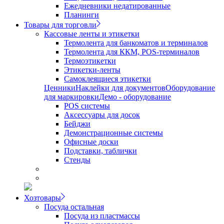
Ежедневники недатированные
Планинги
Товары для торговли
Кассовые ленты и этикетки
Термолента для банкоматов и терминалов
Термолента для ККМ, POS-терминалов
Термоэтикетки
Этикетки-ленты
Самоклеящиеся этикетки
Ценники
Наклейки для документов
Оборудование
для маркировки
Демо - оборудование
POS системы
Аксессуары для досок
Бейджи
Демонстрационные системы
Офисные доски
Подставки, таблички
Стенды
Хозтовары
Посуда остальная
Посуда из пластмассы