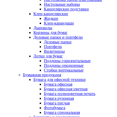
Настольные наборы
Канцелярские подставки
Клеи канцелярские
Жидкие
Клеи-карандаши
Дыроколы
Корзины для бумаг
Деловые папки и портфели
Деловые папки
Портфели
Визитницы
Лотки для бумаг
Поддоны горизонтальные
Поддоны секционные
Стойки вертикальные
Бумажная продукция
Бумага для офисной техники
Бумага офисная
Бумага офисная цветная
Бумага полноцветная печать
Бумага рулонная
Бумага писчая
Фотобумага
Бумага специальная