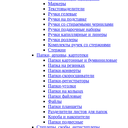
Маркеры
Текстовыделители
Ручки гелевые
Ручки на подставке
Ручки со стираемыми чернилами
Ручки подарочные наборы
Ручки капиллярные и линеры
Ручки роллеры
Комплекты ручек со стержнями
Стержни
Папки, архивы, картотеки
Папки картонные и бумвиниловые
Папка на резинках
Папки-конверты
Папки-скоросшиватели
Папки-регистраторы
Папки-уголки
Папки на кольцах
Папки файловые
Файлы
Папки планшеты
Разделители листов для папок
Короба и накопители
Папки подвесные
Степлеры, скобы, антистеплеры