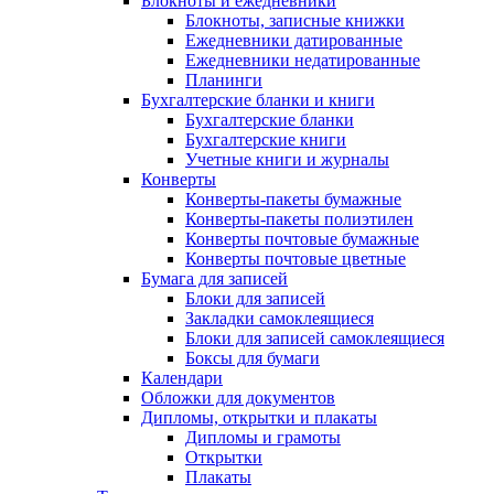
Блокноты и ежедневники
Блокноты, записные книжки
Ежедневники датированные
Ежедневники недатированные
Планинги
Бухгалтерские бланки и книги
Бухгалтерские бланки
Бухгалтерские книги
Учетные книги и журналы
Конверты
Конверты-пакеты бумажные
Конверты-пакеты полиэтилен
Конверты почтовые бумажные
Конверты почтовые цветные
Бумага для записей
Блоки для записей
Закладки самоклеящиеся
Блоки для записей самоклеящиеся
Боксы для бумаги
Календари
Обложки для документов
Дипломы, открытки и плакаты
Дипломы и грамоты
Открытки
Плакаты