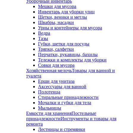
Уборочный инвентарь
Мешки для мусора
Инвентарь для уборки улиц
Щетки, веники и метлы
Швабры, насадки
Урны и контейнеры для мусора
Ведра
Тазы
Губки, щетки для посуды
Тряпки, салфетки
Перчатки, рукавицы, бахилы
Тележки и комплекты для уборки
Совки для мусора
Хозяйственная мелочь
Товары для ванной и
туалета
Ерши для унитаза
Аксессуары для ванной
Полотенца
Стиральные принадлежности
Мочалки и губки для тела
Мыльницы
Емкости для хранения
Постельные
принадлежности
Инструменты и товары для
ремонта
Лестницы и стремянки