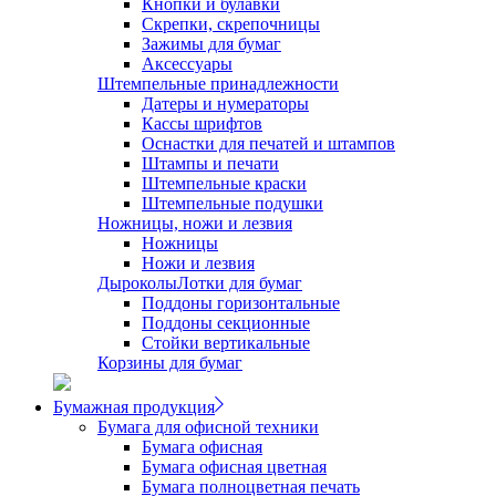
Кнопки и булавки
Скрепки, скрепочницы
Зажимы для бумаг
Аксессуары
Штемпельные принадлежности
Датеры и нумераторы
Кассы шрифтов
Оснастки для печатей и штампов
Штампы и печати
Штемпельные краски
Штемпельные подушки
Ножницы, ножи и лезвия
Ножницы
Ножи и лезвия
Дыроколы
Лотки для бумаг
Поддоны горизонтальные
Поддоны секционные
Стойки вертикальные
Корзины для бумаг
Бумажная продукция
Бумага для офисной техники
Бумага офисная
Бумага офисная цветная
Бумага полноцветная печать