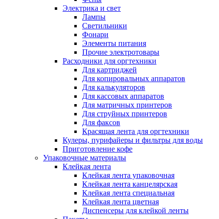
Электрика и свет
Лампы
Светильники
Фонари
Элементы питания
Прочие электротовары
Расходники для оргтехники
Для картриджей
Для копировальных аппаратов
Для калькуляторов
Для кассовых аппаратов
Для матричных принтеров
Для струйных принтеров
Для факсов
Красящая лента для оргтехники
Кулеры, пурифайеры и фильтры для воды
Приготовление кофе
Упаковочные материалы
Клейкая лента
Клейкая лента упаковочная
Клейкая лента канцелярская
Клейкая лента специальная
Клейкая лента цветная
Диспенсеры для клейкой ленты