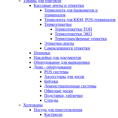
Товары для торговли
Кассовые ленты и этикетки
Термолента для банкоматов и
терминалов
Термолента для ККМ, POS-терминалов
Термоэтикетки
Термоэтикетки ТОП
Термоэтикетки ЭКО
Термотрансферные этикетки
Этикетки-ленты
Самоклеящиеся этикетки
Ценники
Наклейки для документов
Оборудование для маркировки
Демо - оборудование
POS системы
Аксессуары для досок
Бейджи
Демонстрационные системы
Офисные доски
Подставки, таблички
Стенды
Хозтовары
Посуда для приготовления
Кастрюли