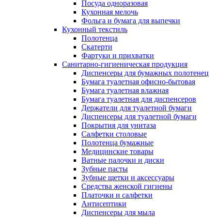
Посуда одноразовая
Кухонная мелочь
Фольга и бумага для выпечки
Кухонный текстиль
Полотенца
Скатерти
Фартуки и прихватки
Санитарно-гигиеническая продукция
Диспенсеры для бумажных полотенец
Бумага туалетная офисно-бытовая
Бумага туалетная влажная
Бумага туалетная для диспенсеров
Держатели для туалетной бумаги
Диспенсеры для туалетной бумаги
Покрытия для унитаза
Салфетки столовые
Полотенца бумажные
Медицинские товары
Ватные палочки и диски
Зубные пасты
Зубные щетки и аксессуары
Средства женской гигиены
Платочки и салфетки
Антисептики
Диспенсеры для мыла