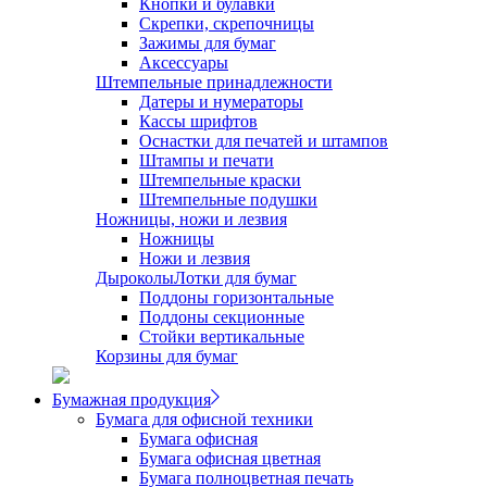
Кнопки и булавки
Скрепки, скрепочницы
Зажимы для бумаг
Аксессуары
Штемпельные принадлежности
Датеры и нумераторы
Кассы шрифтов
Оснастки для печатей и штампов
Штампы и печати
Штемпельные краски
Штемпельные подушки
Ножницы, ножи и лезвия
Ножницы
Ножи и лезвия
Дыроколы
Лотки для бумаг
Поддоны горизонтальные
Поддоны секционные
Стойки вертикальные
Корзины для бумаг
Бумажная продукция
Бумага для офисной техники
Бумага офисная
Бумага офисная цветная
Бумага полноцветная печать