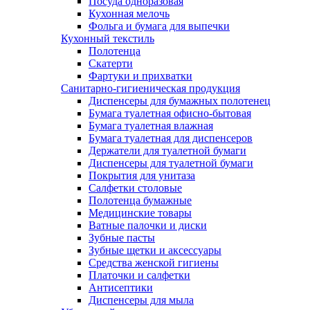
Посуда одноразовая
Кухонная мелочь
Фольга и бумага для выпечки
Кухонный текстиль
Полотенца
Скатерти
Фартуки и прихватки
Санитарно-гигиеническая продукция
Диспенсеры для бумажных полотенец
Бумага туалетная офисно-бытовая
Бумага туалетная влажная
Бумага туалетная для диспенсеров
Держатели для туалетной бумаги
Диспенсеры для туалетной бумаги
Покрытия для унитаза
Салфетки столовые
Полотенца бумажные
Медицинские товары
Ватные палочки и диски
Зубные пасты
Зубные щетки и аксессуары
Средства женской гигиены
Платочки и салфетки
Антисептики
Диспенсеры для мыла