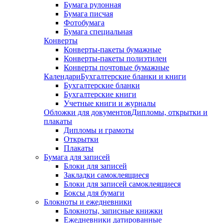
Бумага рулонная
Бумага писчая
Фотобумага
Бумага специальная
Конверты
Конверты-пакеты бумажные
Конверты-пакеты полиэтилен
Конверты почтовые бумажные
Календари
Бухгалтерские бланки и книги
Бухгалтерские бланки
Бухгалтерские книги
Учетные книги и журналы
Обложки для документов
Дипломы, открытки и
плакаты
Дипломы и грамоты
Открытки
Плакаты
Бумага для записей
Блоки для записей
Закладки самоклеящиеся
Блоки для записей самоклеящиеся
Боксы для бумаги
Блокноты и ежедневники
Блокноты, записные книжки
Ежедневники датированные