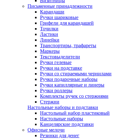
Визитницы
Письменные принадлежности
Карандаши
Ручки шариковые
Грифели для карандашей
Точилки
Ластики
Линейки
Транспортиры, трафареты
Маркеры
Текстовыделители
Ручки гелевые
Ручки на подставке
Ручки со стираемыми чернилами
Ручки подарочные наборы
Ручки капиллярные и линеры
Ручки роллеры
Комплекты ручек со стержнями
Стержни
Настольные наборы и подставки
Настольный набор пластиковый
Настольные наборы
Канцелярские подставки
Офисные мелочи
Резинки для денег