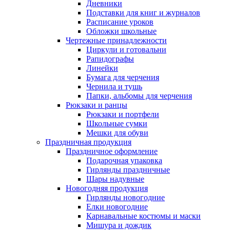
Дневники
Подставки для книг и журналов
Расписание уроков
Обложки школьные
Чертежные принадлежности
Циркули и готовальни
Рапидографы
Линейки
Бумага для черчения
Чернила и тушь
Папки, альбомы для черчения
Рюкзаки и ранцы
Рюкзаки и портфели
Школьные сумки
Мешки для обуви
Праздничная продукция
Праздничное оформление
Подарочная упаковка
Гирлянды праздничные
Шары надувные
Новогодняя продукция
Гирлянды новогодние
Елки новогодние
Карнавальные костюмы и маски
Мишура и дождик