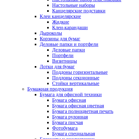
Настольные наборы
Канцелярские подставки
Клеи канцелярские
Жидкие
Клеи-карандаши
Дыроколы
Корзины для бумаг
Деловые папки и портфели
Деловые папки
Портфели
Визитницы
Лотки для бумаг
Поддоны горизонтальные
Поддоны секционные
Стойки вертикальные
Бумажная продукция
Бумага для офисной техники
Бумага офисная
Бумага офисная цветная
Бумага полноцветная печать
Бумага рулонная
Бумага писчая
Фотобумага
Бумага специальная