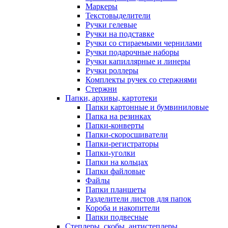
Маркеры
Текстовыделители
Ручки гелевые
Ручки на подставке
Ручки со стираемыми чернилами
Ручки подарочные наборы
Ручки капиллярные и линеры
Ручки роллеры
Комплекты ручек со стержнями
Стержни
Папки, архивы, картотеки
Папки картонные и бумвиниловые
Папка на резинках
Папки-конверты
Папки-скоросшиватели
Папки-регистраторы
Папки-уголки
Папки на кольцах
Папки файловые
Файлы
Папки планшеты
Разделители листов для папок
Короба и накопители
Папки подвесные
Степлеры, скобы, антистеплеры