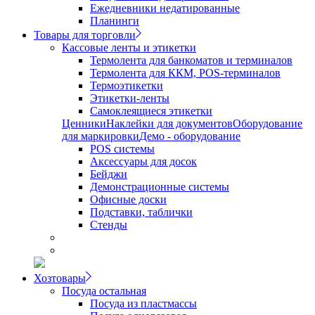
Ежедневники недатированные
Планинги
Товары для торговли
Кассовые ленты и этикетки
Термолента для банкоматов и терминалов
Термолента для ККМ, POS-терминалов
Термоэтикетки
Этикетки-ленты
Самоклеящиеся этикетки
Ценники
Наклейки для документов
Оборудование
для маркировки
Демо - оборудование
POS системы
Аксессуары для досок
Бейджи
Демонстрационные системы
Офисные доски
Подставки, таблички
Стенды
Хозтовары
Посуда остальная
Посуда из пластмассы