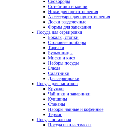
Сковороды
Сотейники и ковши
Ножи для приготовления
Аксессуары для приготовления
Доски разделочные
Формы для запекания
Посуда для сервировки
Бокалы, стопки
Столовые приборы
Тарелки
Бульонницы
Миски и кисэ
Наборы посуды
Блюда
Салатники
Для сервировки
Посуда для напитков
Кружки
Чайники и заварники
Кувшины
Стаканы
Наборы чайные и кофейные
Термос
Посуда остальная
Посуда из пластмассы