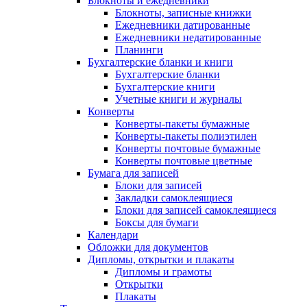
Блокноты и ежедневники
Блокноты, записные книжки
Ежедневники датированные
Ежедневники недатированные
Планинги
Бухгалтерские бланки и книги
Бухгалтерские бланки
Бухгалтерские книги
Учетные книги и журналы
Конверты
Конверты-пакеты бумажные
Конверты-пакеты полиэтилен
Конверты почтовые бумажные
Конверты почтовые цветные
Бумага для записей
Блоки для записей
Закладки самоклеящиеся
Блоки для записей самоклеящиеся
Боксы для бумаги
Календари
Обложки для документов
Дипломы, открытки и плакаты
Дипломы и грамоты
Открытки
Плакаты