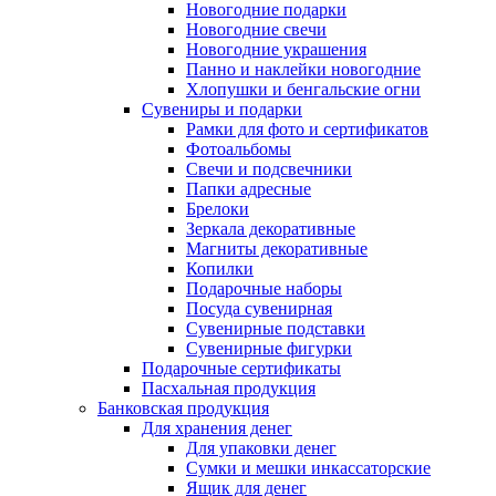
Новогодние подарки
Новогодние свечи
Новогодние украшения
Панно и наклейки новогодние
Хлопушки и бенгальские огни
Сувениры и подарки
Рамки для фото и сертификатов
Фотоальбомы
Свечи и подсвечники
Папки адресные
Брелоки
Зеркала декоративные
Магниты декоративные
Копилки
Подарочные наборы
Посуда сувенирная
Сувенирные подставки
Сувенирные фигурки
Подарочные сертификаты
Пасхальная продукция
Банковская продукция
Для хранения денег
Для упаковки денег
Сумки и мешки инкассаторские
Ящик для денег