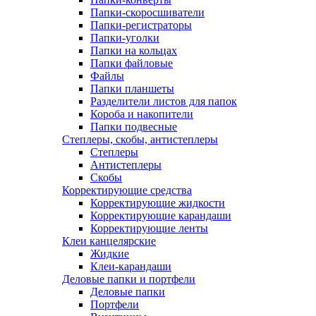
Папки-скоросшиватели
Папки-регистраторы
Папки-уголки
Папки на кольцах
Папки файловые
Файлы
Папки планшеты
Разделители листов для папок
Короба и накопители
Папки подвесные
Степлеры, скобы, антистеплеры
Степлеры
Антистеплеры
Скобы
Корректирующие средства
Корректирующие жидкости
Корректирующие карандаши
Корректирующие ленты
Клеи канцелярские
Жидкие
Клеи-карандаши
Деловые папки и портфели
Деловые папки
Портфели