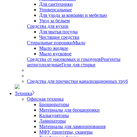
Для сантехники
Универсальные
Для ухода за коврами и мебелью
Уход за бельем
Средства для кухни
Для мытья посуды
Чистящие средства
Стиральные порошки
Мыло
Мыло жидкое
Мыло кусковое
Средства от насекомых и грызунов
Реагенты
антигололедные
Гели для стирки
Средства для прочистки канализационных труб
Техника
Офисная техника
Брошюраторы
Материалы для брошюровки
Калькуляторы
Ламинаторы
Материалы для ламинирования
МФУ, принтеры, сканеры