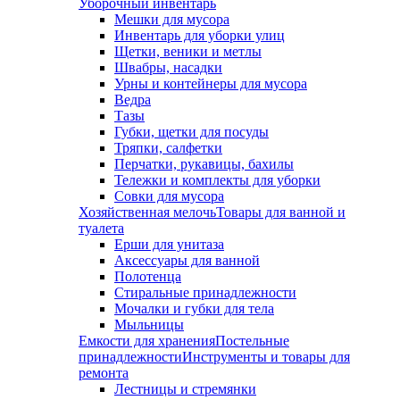
Уборочный инвентарь
Мешки для мусора
Инвентарь для уборки улиц
Щетки, веники и метлы
Швабры, насадки
Урны и контейнеры для мусора
Ведра
Тазы
Губки, щетки для посуды
Тряпки, салфетки
Перчатки, рукавицы, бахилы
Тележки и комплекты для уборки
Совки для мусора
Хозяйственная мелочь
Товары для ванной и
туалета
Ерши для унитаза
Аксессуары для ванной
Полотенца
Стиральные принадлежности
Мочалки и губки для тела
Мыльницы
Емкости для хранения
Постельные
принадлежности
Инструменты и товары для
ремонта
Лестницы и стремянки