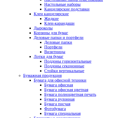
Настольные наборы
Канцелярские подставки
Клеи канцелярские
Жидкие
Клеи-карандаши
Дыроколы
Корзины для бумаг
Деловые папки и портфели
Деловые папки
Портфели
Визитницы
Лотки для бумаг
Поддоны горизонтальные
Поддоны секционные
Стойки вертикальные
Бумажная продукция
Бумага для офисной техники
Бумага офисная
Бумага офисная цветная
Бумага полноцветная печать
Бумага рулонная
Бумага писчая
Фотобумага
Бумага специальная