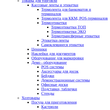
Товары для торговли
Кассовые ленты и этикетки
Термолента для банкоматов и
терминалов
Термолента для ККМ, POS-терминалов
Термоэтикетки
Термоэтикетки ТОП
Термоэтикетки ЭКО
Термотрансферные этикетки
Этикетки-ленты
Самоклеящиеся этикетки
Ценники
Наклейки для документов
Оборудование для маркировки
Демо - оборудование
POS системы
Аксессуары для досок
Бейджи
Демонстрационные системы
Офисные доски
Подставки, таблички
Стенды
Хозтовары
Посуда для приготовления
Кастрюли