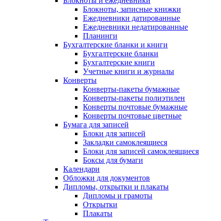
Блокноты и ежедневники
Блокноты, записные книжки
Ежедневники датированные
Ежедневники недатированные
Планинги
Бухгалтерские бланки и книги
Бухгалтерские бланки
Бухгалтерские книги
Учетные книги и журналы
Конверты
Конверты-пакеты бумажные
Конверты-пакеты полиэтилен
Конверты почтовые бумажные
Конверты почтовые цветные
Бумага для записей
Блоки для записей
Закладки самоклеящиеся
Блоки для записей самоклеящиеся
Боксы для бумаги
Календари
Обложки для документов
Дипломы, открытки и плакаты
Дипломы и грамоты
Открытки
Плакаты