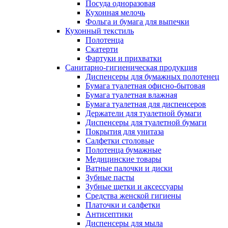
Посуда одноразовая
Кухонная мелочь
Фольга и бумага для выпечки
Кухонный текстиль
Полотенца
Скатерти
Фартуки и прихватки
Санитарно-гигиеническая продукция
Диспенсеры для бумажных полотенец
Бумага туалетная офисно-бытовая
Бумага туалетная влажная
Бумага туалетная для диспенсеров
Держатели для туалетной бумаги
Диспенсеры для туалетной бумаги
Покрытия для унитаза
Салфетки столовые
Полотенца бумажные
Медицинские товары
Ватные палочки и диски
Зубные пасты
Зубные щетки и аксессуары
Средства женской гигиены
Платочки и салфетки
Антисептики
Диспенсеры для мыла