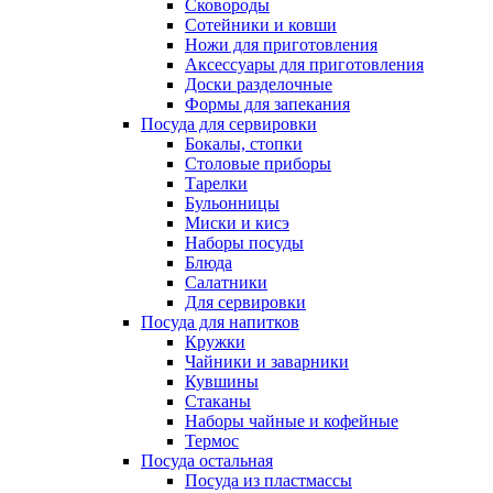
Сковороды
Сотейники и ковши
Ножи для приготовления
Аксессуары для приготовления
Доски разделочные
Формы для запекания
Посуда для сервировки
Бокалы, стопки
Столовые приборы
Тарелки
Бульонницы
Миски и кисэ
Наборы посуды
Блюда
Салатники
Для сервировки
Посуда для напитков
Кружки
Чайники и заварники
Кувшины
Стаканы
Наборы чайные и кофейные
Термос
Посуда остальная
Посуда из пластмассы