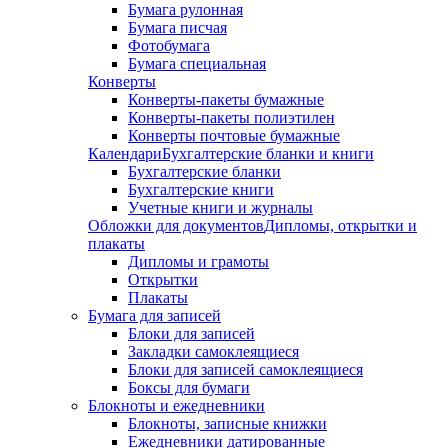
Бумага рулонная
Бумага писчая
Фотобумага
Бумага специальная
Конверты
Конверты-пакеты бумажные
Конверты-пакеты полиэтилен
Конверты почтовые бумажные
Календари
Бухгалтерские бланки и книги
Бухгалтерские бланки
Бухгалтерские книги
Учетные книги и журналы
Обложки для документов
Дипломы, открытки и
плакаты
Дипломы и грамоты
Открытки
Плакаты
Бумага для записей
Блоки для записей
Закладки самоклеящиеся
Блоки для записей самоклеящиеся
Боксы для бумаги
Блокноты и ежедневники
Блокноты, записные книжки
Ежедневники датированные