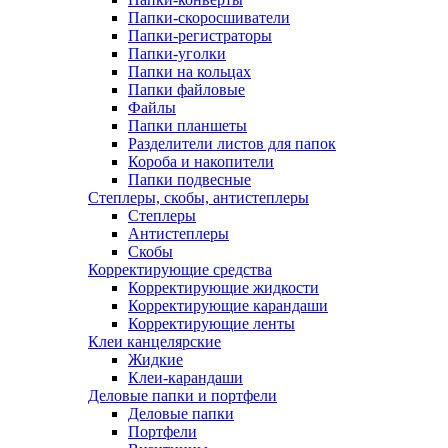
Папки-скоросшиватели
Папки-регистраторы
Папки-уголки
Папки на кольцах
Папки файловые
Файлы
Папки планшеты
Разделители листов для папок
Короба и накопители
Папки подвесные
Степлеры, скобы, антистеплеры
Степлеры
Антистеплеры
Скобы
Корректирующие средства
Корректирующие жидкости
Корректирующие карандаши
Корректирующие ленты
Клеи канцелярские
Жидкие
Клеи-карандаши
Деловые папки и портфели
Деловые папки
Портфели