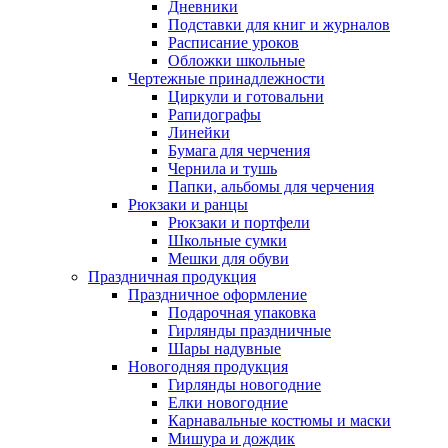
Дневники
Подставки для книг и журналов
Расписание уроков
Обложки школьные
Чертежные принадлежности
Циркули и готовальни
Рапидографы
Линейки
Бумага для черчения
Чернила и тушь
Папки, альбомы для черчения
Рюкзаки и ранцы
Рюкзаки и портфели
Школьные сумки
Мешки для обуви
Праздничная продукция
Праздничное оформление
Подарочная упаковка
Гирлянды праздничные
Шары надувные
Новогодняя продукция
Гирлянды новогодние
Елки новогодние
Карнавальные костюмы и маски
Мишура и дождик