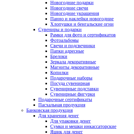
Новогодние подарки
Новогодние свечи
Новогодние украшения
Панно и наклейки новогодние
Хлопушки и бенгальские огни
Сувениры и подарки
Рамки для фото и сертификатов
Фотоальбомы
Свечи и подсвечники
Папки адресные
Брелоки
Зеркала декоративные
Магниты декоративные
Копилки
Подарочные наборы
Посуда сувенирная
Сувенирные подставки
Сувенирные фигурки
Подарочные сертификаты
Пасхальная продукция
Банковская продукция
Для хранения денег
Для упаковки денег
Сумки и мешки инкассаторские
Ящик для денег