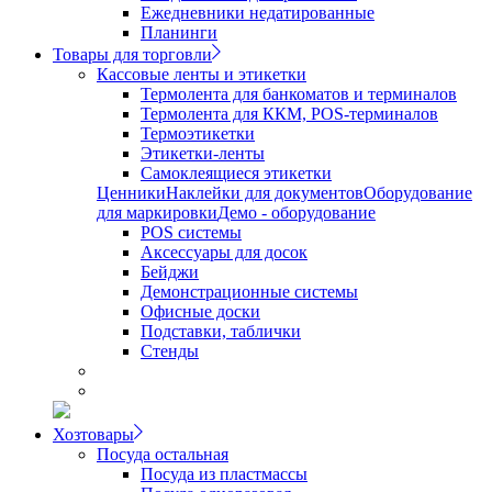
Ежедневники недатированные
Планинги
Товары для торговли
Кассовые ленты и этикетки
Термолента для банкоматов и терминалов
Термолента для ККМ, POS-терминалов
Термоэтикетки
Этикетки-ленты
Самоклеящиеся этикетки
Ценники
Наклейки для документов
Оборудование
для маркировки
Демо - оборудование
POS системы
Аксессуары для досок
Бейджи
Демонстрационные системы
Офисные доски
Подставки, таблички
Стенды
Хозтовары
Посуда остальная
Посуда из пластмассы