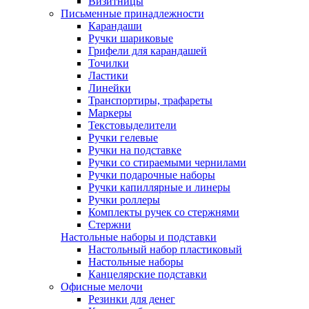
Визитницы
Письменные принадлежности
Карандаши
Ручки шариковые
Грифели для карандашей
Точилки
Ластики
Линейки
Транспортиры, трафареты
Маркеры
Текстовыделители
Ручки гелевые
Ручки на подставке
Ручки со стираемыми чернилами
Ручки подарочные наборы
Ручки капиллярные и линеры
Ручки роллеры
Комплекты ручек со стержнями
Стержни
Настольные наборы и подставки
Настольный набор пластиковый
Настольные наборы
Канцелярские подставки
Офисные мелочи
Резинки для денег