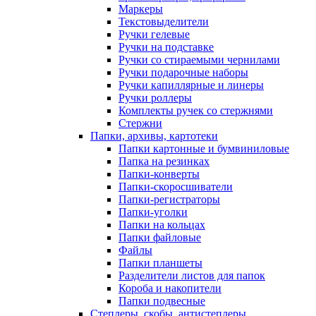
Маркеры
Текстовыделители
Ручки гелевые
Ручки на подставке
Ручки со стираемыми чернилами
Ручки подарочные наборы
Ручки капиллярные и линеры
Ручки роллеры
Комплекты ручек со стержнями
Стержни
Папки, архивы, картотеки
Папки картонные и бумвиниловые
Папка на резинках
Папки-конверты
Папки-скоросшиватели
Папки-регистраторы
Папки-уголки
Папки на кольцах
Папки файловые
Файлы
Папки планшеты
Разделители листов для папок
Короба и накопители
Папки подвесные
Степлеры, скобы, антистеплеры