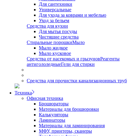
Для сантехники
Универсальные
Для ухода за коврами и мебелью
Уход за бельем
Средства для кухни
Для мытья посуды
Чистящие средства
Стиральные порошки
Мыло
Мыло жидкое
Мыло кусковое
Средства от насекомых и грызунов
Реагенты
антигололедные
Гели для стирки
Средства для прочистки канализационных труб
Техника
Офисная техника
Брошюраторы
Материалы для брошюровки
Калькуляторы
Ламинаторы
Материалы для ламинирования
МФУ, принтеры, сканеры