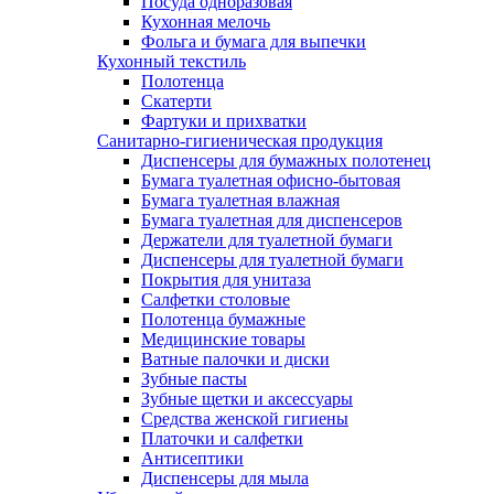
Посуда одноразовая
Кухонная мелочь
Фольга и бумага для выпечки
Кухонный текстиль
Полотенца
Скатерти
Фартуки и прихватки
Санитарно-гигиеническая продукция
Диспенсеры для бумажных полотенец
Бумага туалетная офисно-бытовая
Бумага туалетная влажная
Бумага туалетная для диспенсеров
Держатели для туалетной бумаги
Диспенсеры для туалетной бумаги
Покрытия для унитаза
Салфетки столовые
Полотенца бумажные
Медицинские товары
Ватные палочки и диски
Зубные пасты
Зубные щетки и аксессуары
Средства женской гигиены
Платочки и салфетки
Антисептики
Диспенсеры для мыла