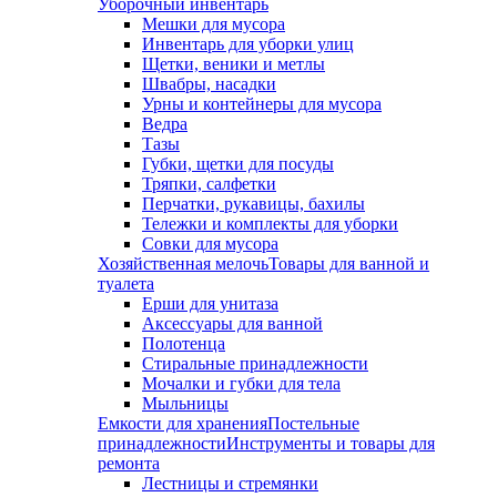
Уборочный инвентарь
Мешки для мусора
Инвентарь для уборки улиц
Щетки, веники и метлы
Швабры, насадки
Урны и контейнеры для мусора
Ведра
Тазы
Губки, щетки для посуды
Тряпки, салфетки
Перчатки, рукавицы, бахилы
Тележки и комплекты для уборки
Совки для мусора
Хозяйственная мелочь
Товары для ванной и
туалета
Ерши для унитаза
Аксессуары для ванной
Полотенца
Стиральные принадлежности
Мочалки и губки для тела
Мыльницы
Емкости для хранения
Постельные
принадлежности
Инструменты и товары для
ремонта
Лестницы и стремянки