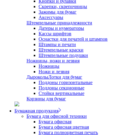
Кнопки и булавки
Скрепки, скрепочницы
Зажимы для бумаг
Аксессуары
Штемпельные принадлежности
Датеры и нумераторы
Кассы шрифтов
Оснастки для печатей и штампов
Штампы и печати
Штемпельные краски
Штемпельные подушки
Ножницы, ножи и лезвия
Ножницы
Ножи и лезвия
Дыроколы
Лотки для бумаг
Поддоны горизонтальные
Поддоны секционные
Стойки вертикальные
Корзины для бумаг
Бумажная продукция
Бумага для офисной техники
Бумага офисная
Бумага офисная цветная
Бумага полноцветная печать