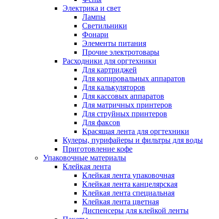
Электрика и свет
Лампы
Светильники
Фонари
Элементы питания
Прочие электротовары
Расходники для оргтехники
Для картриджей
Для копировальных аппаратов
Для калькуляторов
Для кассовых аппаратов
Для матричных принтеров
Для струйных принтеров
Для факсов
Красящая лента для оргтехники
Кулеры, пурифайеры и фильтры для воды
Приготовление кофе
Упаковочные материалы
Клейкая лента
Клейкая лента упаковочная
Клейкая лента канцелярская
Клейкая лента специальная
Клейкая лента цветная
Диспенсеры для клейкой ленты