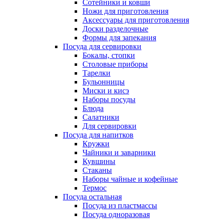
Сотейники и ковши
Ножи для приготовления
Аксессуары для приготовления
Доски разделочные
Формы для запекания
Посуда для сервировки
Бокалы, стопки
Столовые приборы
Тарелки
Бульонницы
Миски и кисэ
Наборы посуды
Блюда
Салатники
Для сервировки
Посуда для напитков
Кружки
Чайники и заварники
Кувшины
Стаканы
Наборы чайные и кофейные
Термос
Посуда остальная
Посуда из пластмассы
Посуда одноразовая