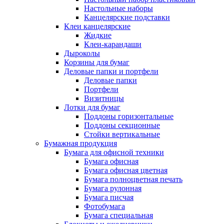
Настольные наборы
Канцелярские подставки
Клеи канцелярские
Жидкие
Клеи-карандаши
Дыроколы
Корзины для бумаг
Деловые папки и портфели
Деловые папки
Портфели
Визитницы
Лотки для бумаг
Поддоны горизонтальные
Поддоны секционные
Стойки вертикальные
Бумажная продукция
Бумага для офисной техники
Бумага офисная
Бумага офисная цветная
Бумага полноцветная печать
Бумага рулонная
Бумага писчая
Фотобумага
Бумага специальная