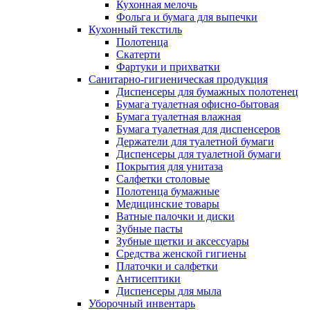
Кухонная мелочь
Фольга и бумага для выпечки
Кухонный текстиль
Полотенца
Скатерти
Фартуки и прихватки
Санитарно-гигиеническая продукция
Диспенсеры для бумажных полотенец
Бумага туалетная офисно-бытовая
Бумага туалетная влажная
Бумага туалетная для диспенсеров
Держатели для туалетной бумаги
Диспенсеры для туалетной бумаги
Покрытия для унитаза
Салфетки столовые
Полотенца бумажные
Медицинские товары
Ватные палочки и диски
Зубные пасты
Зубные щетки и аксессуары
Средства женской гигиены
Платочки и салфетки
Антисептики
Диспенсеры для мыла
Уборочный инвентарь