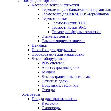
Товары для торговли
Кассовые ленты и этикетки
Термолента для банкоматов и терминал
Термолента для ККМ, POS-терминалов
Термоэтикетки
Термоэтикетки ТОП
Термоэтикетки ЭКО
Термотрансферные этикетки
Этикетки-ленты
Самоклеящиеся этикетки
Ценники
Наклейки для документов
Оборудование для маркировки
Демо - оборудование
POS системы
Аксессуары для досок
Бейджи
Демонстрационные системы
Офисные доски
Подставки, таблички
Стенды
Хозтовары
Посуда для приготовления
Кастрюли
Сковороды