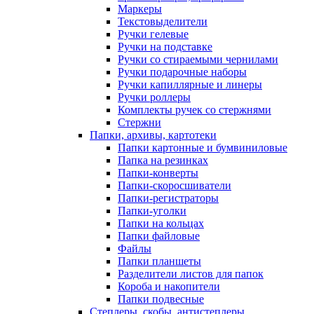
Маркеры
Текстовыделители
Ручки гелевые
Ручки на подставке
Ручки со стираемыми чернилами
Ручки подарочные наборы
Ручки капиллярные и линеры
Ручки роллеры
Комплекты ручек со стержнями
Стержни
Папки, архивы, картотеки
Папки картонные и бумвиниловые
Папка на резинках
Папки-конверты
Папки-скоросшиватели
Папки-регистраторы
Папки-уголки
Папки на кольцах
Папки файловые
Файлы
Папки планшеты
Разделители листов для папок
Короба и накопители
Папки подвесные
Степлеры, скобы, антистеплеры