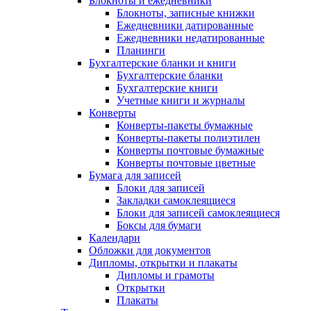
Блокноты и ежедневники
Блокноты, записные книжки
Ежедневники датированные
Ежедневники недатированные
Планинги
Бухгалтерские бланки и книги
Бухгалтерские бланки
Бухгалтерские книги
Учетные книги и журналы
Конверты
Конверты-пакеты бумажные
Конверты-пакеты полиэтилен
Конверты почтовые бумажные
Конверты почтовые цветные
Бумага для записей
Блоки для записей
Закладки самоклеящиеся
Блоки для записей самоклеящиеся
Боксы для бумаги
Календари
Обложки для документов
Дипломы, открытки и плакаты
Дипломы и грамоты
Открытки
Плакаты