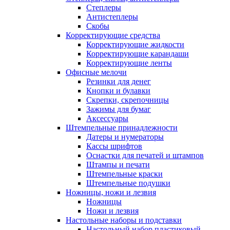
Степлеры
Антистеплеры
Скобы
Корректирующие средства
Корректирующие жидкости
Корректирующие карандаши
Корректирующие ленты
Офисные мелочи
Резинки для денег
Кнопки и булавки
Скрепки, скрепочницы
Зажимы для бумаг
Аксессуары
Штемпельные принадлежности
Датеры и нумераторы
Кассы шрифтов
Оснастки для печатей и штампов
Штампы и печати
Штемпельные краски
Штемпельные подушки
Ножницы, ножи и лезвия
Ножницы
Ножи и лезвия
Настольные наборы и подставки
Настольный набор пластиковый