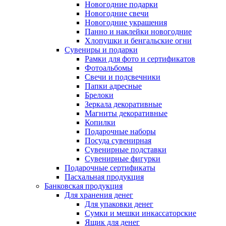
Новогодние подарки
Новогодние свечи
Новогодние украшения
Панно и наклейки новогодние
Хлопушки и бенгальские огни
Сувениры и подарки
Рамки для фото и сертификатов
Фотоальбомы
Свечи и подсвечники
Папки адресные
Брелоки
Зеркала декоративные
Магниты декоративные
Копилки
Подарочные наборы
Посуда сувенирная
Сувенирные подставки
Сувенирные фигурки
Подарочные сертификаты
Пасхальная продукция
Банковская продукция
Для хранения денег
Для упаковки денег
Сумки и мешки инкассаторские
Ящик для денег