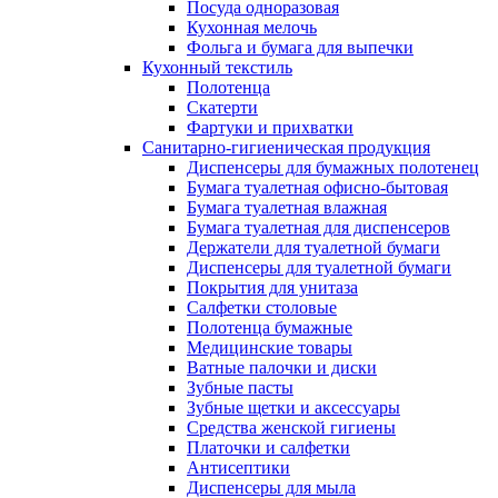
Посуда одноразовая
Кухонная мелочь
Фольга и бумага для выпечки
Кухонный текстиль
Полотенца
Скатерти
Фартуки и прихватки
Санитарно-гигиеническая продукция
Диспенсеры для бумажных полотенец
Бумага туалетная офисно-бытовая
Бумага туалетная влажная
Бумага туалетная для диспенсеров
Держатели для туалетной бумаги
Диспенсеры для туалетной бумаги
Покрытия для унитаза
Салфетки столовые
Полотенца бумажные
Медицинские товары
Ватные палочки и диски
Зубные пасты
Зубные щетки и аксессуары
Средства женской гигиены
Платочки и салфетки
Антисептики
Диспенсеры для мыла