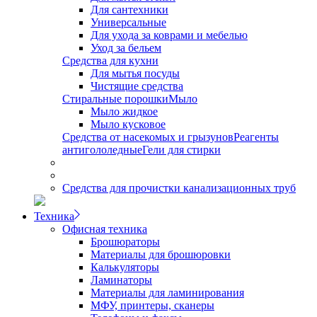
Для сантехники
Универсальные
Для ухода за коврами и мебелью
Уход за бельем
Средства для кухни
Для мытья посуды
Чистящие средства
Стиральные порошки
Мыло
Мыло жидкое
Мыло кусковое
Средства от насекомых и грызунов
Реагенты
антигололедные
Гели для стирки
Средства для прочистки канализационных труб
Техника
Офисная техника
Брошюраторы
Материалы для брошюровки
Калькуляторы
Ламинаторы
Материалы для ламинирования
МФУ, принтеры, сканеры