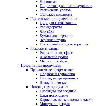
Дневники
Подставки для книг и журналов
Расписание уроков
Обложки школьные
Чертежные принадлежности
Циркули и готовальни
Рапидографы
Линейки
Бумага для черчения
Чернила и тушь
Папки, альбомы для черчения
Рюкзаки и ранцы
Рюкзаки и портфели
Школьные сумки
Мешки для обуви
Праздничная продукция
Праздничное оформление
Подарочная упаковка
Гирлянды праздничные
Шары надувные
Новогодняя продукция
Гирлянды новогодние
Елки новогодние
Карнавальные костюмы и маски
Мишура и дождик