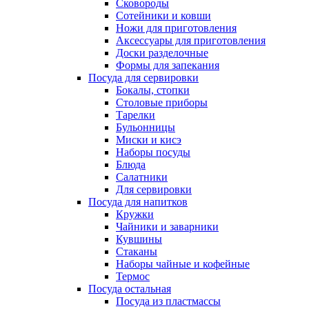
Сковороды
Сотейники и ковши
Ножи для приготовления
Аксессуары для приготовления
Доски разделочные
Формы для запекания
Посуда для сервировки
Бокалы, стопки
Столовые приборы
Тарелки
Бульонницы
Миски и кисэ
Наборы посуды
Блюда
Салатники
Для сервировки
Посуда для напитков
Кружки
Чайники и заварники
Кувшины
Стаканы
Наборы чайные и кофейные
Термос
Посуда остальная
Посуда из пластмассы