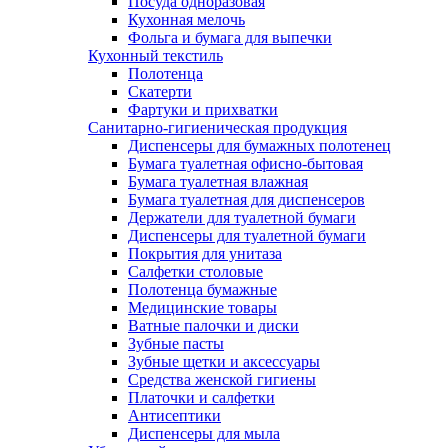
Посуда одноразовая
Кухонная мелочь
Фольга и бумага для выпечки
Кухонный текстиль
Полотенца
Скатерти
Фартуки и прихватки
Санитарно-гигиеническая продукция
Диспенсеры для бумажных полотенец
Бумага туалетная офисно-бытовая
Бумага туалетная влажная
Бумага туалетная для диспенсеров
Держатели для туалетной бумаги
Диспенсеры для туалетной бумаги
Покрытия для унитаза
Салфетки столовые
Полотенца бумажные
Медицинские товары
Ватные палочки и диски
Зубные пасты
Зубные щетки и аксессуары
Средства женской гигиены
Платочки и салфетки
Антисептики
Диспенсеры для мыла