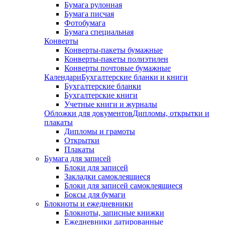
Бумага рулонная
Бумага писчая
Фотобумага
Бумага специальная
Конверты
Конверты-пакеты бумажные
Конверты-пакеты полиэтилен
Конверты почтовые бумажные
Календари
Бухгалтерские бланки и книги
Бухгалтерские бланки
Бухгалтерские книги
Учетные книги и журналы
Обложки для документов
Дипломы, открытки и
плакаты
Дипломы и грамоты
Открытки
Плакаты
Бумага для записей
Блоки для записей
Закладки самоклеящиеся
Блоки для записей самоклеящиеся
Боксы для бумаги
Блокноты и ежедневники
Блокноты, записные книжки
Ежедневники датированные