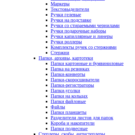
Маркеры
Текстовыделители
Ручки гелевые
Ручки на подставке
Ручки со стираемыми чернилами
Ручки подарочные наборы
Ручки капиллярные и линеры
Ручки роллеры
Комплекты ручек со стержнями
Стержни
Папки, архивы, картотеки
Папки картонные и бумвиниловые
Папка на резинках
Папки-конверты
Папки-скоросшиватели
Папки-регистраторы
Папки-уголки
Папки на кольцах
Папки файловые
Файлы
Папки планшеты
Разделители листов для папок
Короба и накопители
Папки подвесные
Степлеры, скобы, антистеплеры