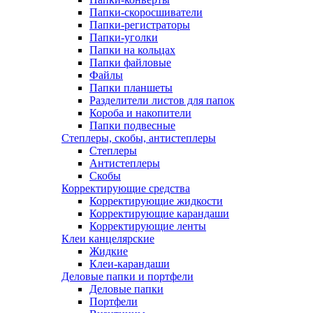
Папки-скоросшиватели
Папки-регистраторы
Папки-уголки
Папки на кольцах
Папки файловые
Файлы
Папки планшеты
Разделители листов для папок
Короба и накопители
Папки подвесные
Степлеры, скобы, антистеплеры
Степлеры
Антистеплеры
Скобы
Корректирующие средства
Корректирующие жидкости
Корректирующие карандаши
Корректирующие ленты
Клеи канцелярские
Жидкие
Клеи-карандаши
Деловые папки и портфели
Деловые папки
Портфели