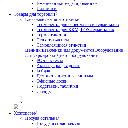
Ежедневники недатированные
Планинги
Товары для торговли
Кассовые ленты и этикетки
Термолента для банкоматов и терминалов
Термолента для ККМ, POS-терминалов
Термоэтикетки
Этикетки-ленты
Самоклеящиеся этикетки
Ценники
Наклейки для документов
Оборудование
для маркировки
Демо - оборудование
POS системы
Аксессуары для досок
Бейджи
Демонстрационные системы
Офисные доски
Подставки, таблички
Стенды
Хозтовары
Посуда остальная
Посуда из пластмассы