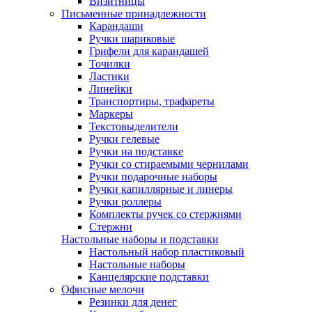
Визитницы
Письменные принадлежности
Карандаши
Ручки шариковые
Грифели для карандашей
Точилки
Ластики
Линейки
Транспортиры, трафареты
Маркеры
Текстовыделители
Ручки гелевые
Ручки на подставке
Ручки со стираемыми чернилами
Ручки подарочные наборы
Ручки капиллярные и линеры
Ручки роллеры
Комплекты ручек со стержнями
Стержни
Настольные наборы и подставки
Настольный набор пластиковый
Настольные наборы
Канцелярские подставки
Офисные мелочи
Резинки для денег