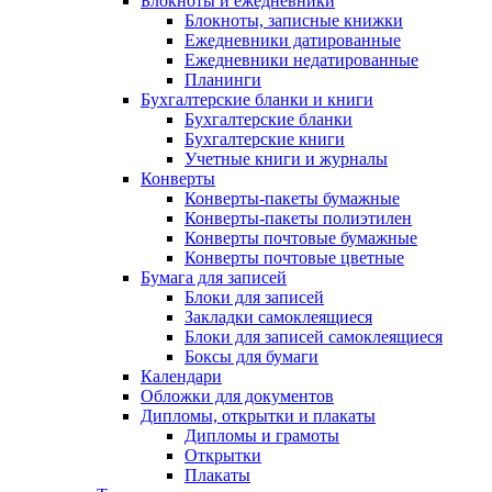
Блокноты и ежедневники
Блокноты, записные книжки
Ежедневники датированные
Ежедневники недатированные
Планинги
Бухгалтерские бланки и книги
Бухгалтерские бланки
Бухгалтерские книги
Учетные книги и журналы
Конверты
Конверты-пакеты бумажные
Конверты-пакеты полиэтилен
Конверты почтовые бумажные
Конверты почтовые цветные
Бумага для записей
Блоки для записей
Закладки самоклеящиеся
Блоки для записей самоклеящиеся
Боксы для бумаги
Календари
Обложки для документов
Дипломы, открытки и плакаты
Дипломы и грамоты
Открытки
Плакаты