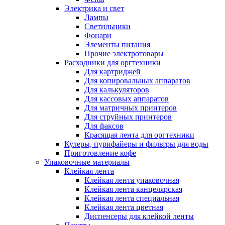
Электрика и свет
Лампы
Светильники
Фонари
Элементы питания
Прочие электротовары
Расходники для оргтехники
Для картриджей
Для копировальных аппаратов
Для калькуляторов
Для кассовых аппаратов
Для матричных принтеров
Для струйных принтеров
Для факсов
Красящая лента для оргтехники
Кулеры, пурифайеры и фильтры для воды
Приготовление кофе
Упаковочные материалы
Клейкая лента
Клейкая лента упаковочная
Клейкая лента канцелярская
Клейкая лента специальная
Клейкая лента цветная
Диспенсеры для клейкой ленты