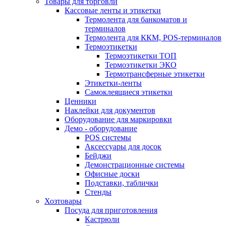
Товары для торговли
Кассовые ленты и этикетки
Термолента для банкоматов и
терминалов
Термолента для ККМ, POS-терминалов
Термоэтикетки
Термоэтикетки ТОП
Термоэтикетки ЭКО
Термотрансферные этикетки
Этикетки-ленты
Самоклеящиеся этикетки
Ценники
Наклейки для документов
Оборудование для маркировки
Демо - оборудование
POS системы
Аксессуары для досок
Бейджи
Демонстрационные системы
Офисные доски
Подставки, таблички
Стенды
Хозтовары
Посуда для приготовления
Кастрюли