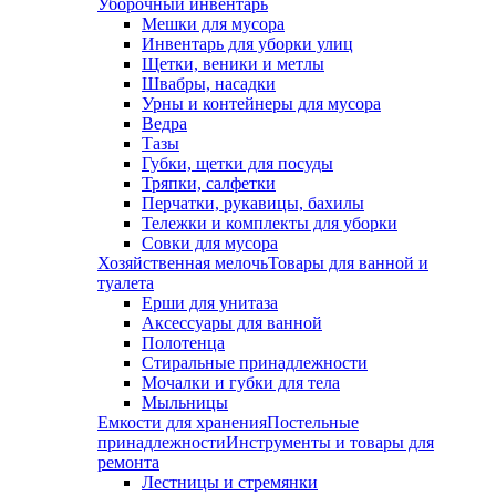
Уборочный инвентарь
Мешки для мусора
Инвентарь для уборки улиц
Щетки, веники и метлы
Швабры, насадки
Урны и контейнеры для мусора
Ведра
Тазы
Губки, щетки для посуды
Тряпки, салфетки
Перчатки, рукавицы, бахилы
Тележки и комплекты для уборки
Совки для мусора
Хозяйственная мелочь
Товары для ванной и
туалета
Ерши для унитаза
Аксессуары для ванной
Полотенца
Стиральные принадлежности
Мочалки и губки для тела
Мыльницы
Емкости для хранения
Постельные
принадлежности
Инструменты и товары для
ремонта
Лестницы и стремянки