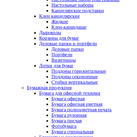
Настольные наборы
Канцелярские подставки
Клеи канцелярские
Жидкие
Клеи-карандаши
Дыроколы
Корзины для бумаг
Деловые папки и портфели
Деловые папки
Портфели
Визитницы
Лотки для бумаг
Поддоны горизонтальные
Поддоны секционные
Стойки вертикальные
Бумажная продукция
Бумага для офисной техники
Бумага офисная
Бумага офисная цветная
Бумага полноцветная печать
Бумага рулонная
Бумага писчая
Фотобумага
Бумага специальная