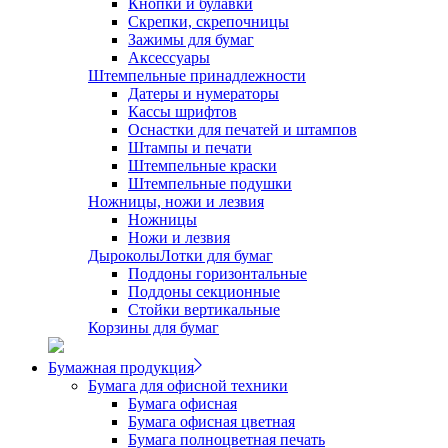
Кнопки и булавки
Скрепки, скрепочницы
Зажимы для бумаг
Аксессуары
Штемпельные принадлежности
Датеры и нумераторы
Кассы шрифтов
Оснастки для печатей и штампов
Штампы и печати
Штемпельные краски
Штемпельные подушки
Ножницы, ножи и лезвия
Ножницы
Ножи и лезвия
Дыроколы
Лотки для бумаг
Поддоны горизонтальные
Поддоны секционные
Стойки вертикальные
Корзины для бумаг
Бумажная продукция
Бумага для офисной техники
Бумага офисная
Бумага офисная цветная
Бумага полноцветная печать